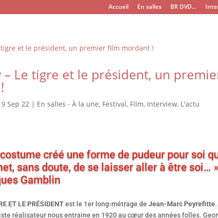
Accueil
En salles
BR DVD…
Inte
 – Le tigre et le président, un premie
!
|
9 Sep 22
|
En salles - À la une
,
Festival
,
Film
,
Interview
,
L'actu
 costume créé une forme de pudeur pour soi qu
et, sans doute, de se laisser aller à être soi… 
ues Gamblin
RE ET LE PRÉSIDENT
est le 1er long-métrage de
Jean-Marc Peyrefitte
.
iste réalisateur nous entraine en 1920 au cœur des années folles. Geo