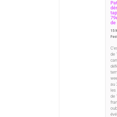
Pa
dér
tap
79e
de
15 
Fes
C’e
de 
can
défe
tem
wee
au 
les
de 
fra
oub
év