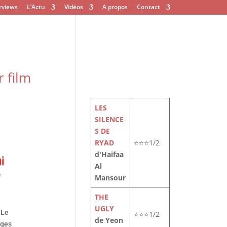
rviews
L’Actu
Vidéos
A propos
Contact
r film
LES
SILENCE
S DE
RYAD
⭐⭐⭐1/2
d'Haifaa
i
Al
»
Mansour
THE
UGLY
 Le
⭐⭐⭐1/2
de Yeon
rges