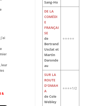
Sang-Ho
be
DE LA
COMÉDI
E
FRANÇAI
SE
 j’ai
de
⭐⭐⭐⭐⭐
Bertrand
te
Usclat et
emier
Martin
Daronde
 leur
au
des
SUR LA
ROUTE
D'OMAH
⭐⭐⭐⭐1/2
A
N &
de Cole
Webley