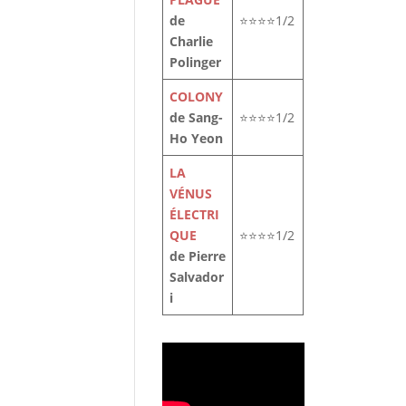
de
⭐⭐⭐⭐1/2
Charlie
Polinger
COLONY
de Sang-
⭐⭐⭐⭐1/2
Ho Yeon
LA
VÉNUS
ÉLECTRI
QUE
⭐⭐⭐⭐1/2
de Pierre
Salvador
i