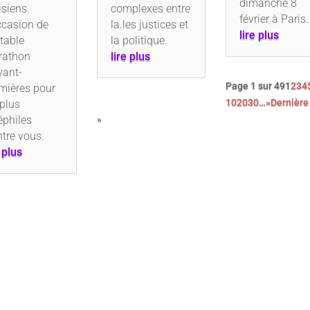
dimanche 8
isiens.
complexes entre
février à Paris.
ccasion de
la.les justices et
lire plus
itable
la politique.
rathon
lire plus
vant-
Page 1 sur 49
1
2
3
4
mières pour
10
20
30
…
»
Dernière
 plus
éphiles
»
ntre vous.
e plus