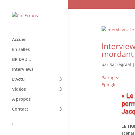
Accueil
Interview
En salles
mordant 
BR DVD…
par
Sacregraal
Interviews
Partagez
L’Actu
Épingle
Vidéos
« Le
A propos
perm
Contact
Jacq
LE TIG
scénar