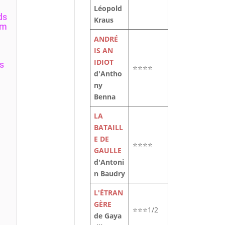
Léopold
ds
Kraus
lm
ANDRÉ
IS AN
IDIOT
s
⭐⭐⭐⭐
d'Antho
ny
Benna
LA
BATAILL
E DE
⭐⭐⭐⭐
GAULLE
d'Antoni
n Baudry
L'ÉTRAN
GÈRE
⭐⭐⭐1/2
de Gaya