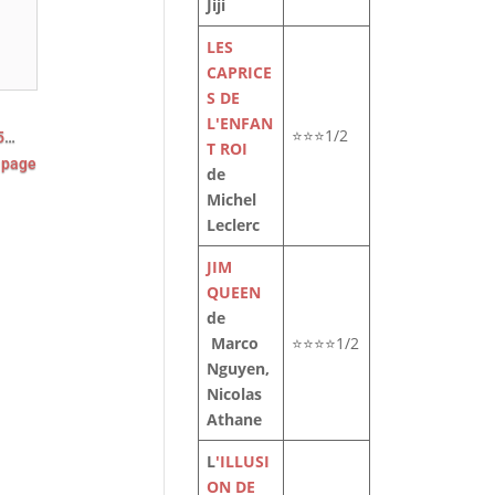
Jiji
LES
CAPRICE
S DE
L'ENFAN
⭐⭐⭐1/2
5
…
T ROI
 page
de
Michel
Leclerc
JIM
QUEEN
de
Marco
⭐⭐⭐⭐1/2
Nguyen,
Nicolas
Athane
L
'ILLUSI
ON DE