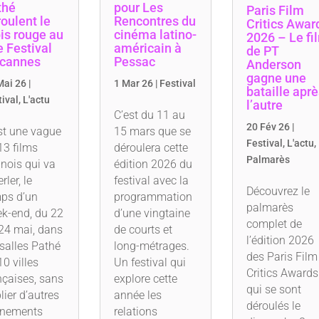
thé
pour Les
Paris Film
oulent le
Rencontres du
Critics Awar
is rouge au
cinéma latino-
2026 – Le fi
 Festival
américain à
de PT
 cannes
Pessac
Anderson
gagne une
Mai 26
|
1 Mar 26
|
Festival
bataille aprè
tival
,
L'actu
l’autre
C’est du 11 au
20 Fév 26
|
st une vague
15 mars que se
Festival
,
L'actu
,
13 films
déroulera cette
Palmarès
nois qui va
édition 2026 du
rler, le
festival avec la
Découvrez le
ps d’un
programmation
palmarès
k-end, du 22
d’une vingtaine
complet de
24 mai, dans
de courts et
l’édition 2026
 salles Pathé
long-métrages.
des Paris Film
10 villes
Un festival qui
Critics Awards
nçaises, sans
explore cette
qui se sont
lier d’autres
année les
déroulés le
énements
relations