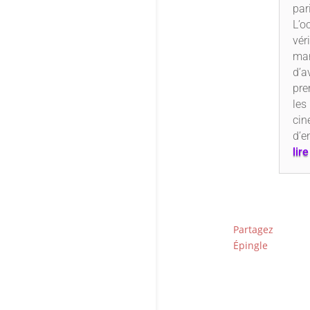
par
L’o
vér
ma
d’a
pre
les
cin
d’e
lir
Partagez
Épingle