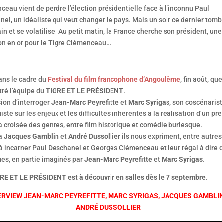
eau vient de perdre l’élection présidentielle face à l’inconnu Paul
el, un idéaliste qui veut changer le pays. Mais un soir ce dernier tom
ain et se volatilise. Au petit matin, la France cherche son président, une
on en or pour le Tigre Clémenceau…
ans le cadre du
Festival du film francophone d’Angoulême
, fin août, que
tré l’équipe du
TIGRE ET LE PRÉSIDENT
.
ion d’interroger
Jean-Marc Peyrefitte
et
Marc Syrigas
, son coscénaris
iste sur les enjeux et les difficultés inhérentes à la réalisation d’un pr
la croisée des genres, entre film historique et comédie burlesque.
 à
Jacques Gamblin
et
André Dussollier
ils nous expriment, entre autres,
 à incarner Paul Deschanel et Georges Clémenceau et leur régal à dire 
ues, en partie imaginés par
Jean-Marc Peyrefitte
et
Marc Syrigas
.
RE ET LE PRÉSIDENT est à découvrir en salles dès le 7 septembre.
ERVIEW JEAN-MARC PEYREFITTE, MARC SYRIGAS, JACQUES GAMBLI
ANDRÉ DUSSOLLIER