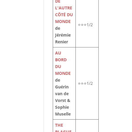
DE
L'AUTRE
CÔTÉ DU
MONDE
⭐⭐⭐1/2
de
Jérémie
Renier
AU
BORD
DU
MONDE
de
⭐⭐⭐1/2
Guérin
van de
Vorst &
Sophie
Muselle
THE
PLAGUE