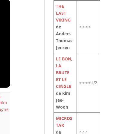
T
HE
LAST
VIKING
de
⭐⭐⭐⭐
Anders
Thomas
Jensen
LE BON,
LA
BRUTE
ET LE
⭐⭐⭐⭐1/2
CINGLÉ
de Kim
Jee-
Woon
MICROS
TAR
de
⭐⭐⭐