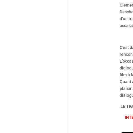
Clemenc
Deschan
d’un tr
occasi
C’est d
rencon
L’occas
dialogu
film à 
Quant
plaisir
dialog
LE TIG
INT