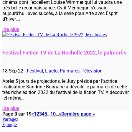
cinéma dont l’excellent Louise Wimmer qui lui vaudra une
très belle reconnaissance. Cyril Mennegun s’essaie
aujourd’hui, avec succès, à la série pour Arte avec Esprit
d’hiver….
lire plus
Festival Fiction TV de La Rochelle 2022, le palmarès
18 Sep 22
|
Festival
,
L'actu
,
Palmarès
,
Télévision
Après 5 jours de projections, le Jury présidé par l’actrice
réalisatrice Sandrine Bonnaire a dévoilé le palmarès de cette
très riche édition 2022 du festival de la fiction TV. A découvrir
ici même…
lire plus
Page 3 sur 19
«
1
2
3
4
5
…
10
…
»
Dernière page »
Partagez
Épingle