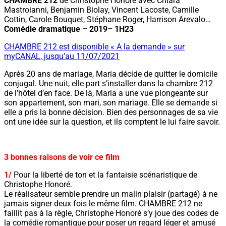
CHAMBRE 212
de Christophe Honoré avec Chiara
Mastroianni, Benjamin Biolay, Vincent Lacoste, Camille
Cottin, Carole Bouquet, Stéphane Roger, Harrison Arevalo…
Comédie dramatique – 2019– 1H23
CHAMBRE 212 est disponible « A la demande » sur
myCANAL, jusqu’au 11/07/2021
Après 20 ans de mariage, Maria décide de quitter le domicile
conjugal. Une nuit, elle part s’installer dans la chambre 212
de l’hôtel d’en face. De là, Maria a une vue plongeante sur
son appartement, son mari, son mariage. Elle se demande si
elle a pris la bonne décision. Bien des personnages de sa vie
ont une idée sur la question, et ils comptent le lui faire savoir.
3 bonnes raisons de voir ce film
1/
Pour la liberté de ton et la fantaisie scénaristique de
Christophe Honoré.
Le réalisateur semble prendre un malin plaisir (partagé) à ne
jamais signer deux fois le même film. CHAMBRE 212 ne
faillit pas à la règle, Christophe Honoré s’y joue des codes de
la comédie romantique pour poser un regard léger et amusé