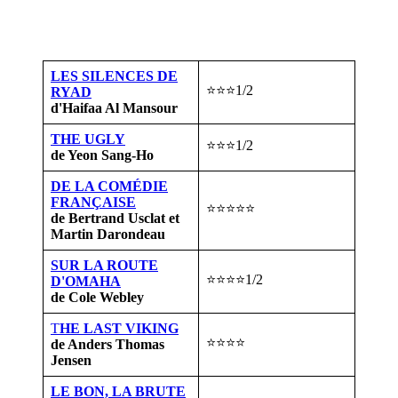
LES SILENCES DE
⭐⭐⭐1/2
RYAD
d'Haifaa Al Mansour
THE UGLY
⭐⭐⭐1/2
de Yeon Sang-Ho
DE LA COMÉDIE
FRANÇAISE
⭐⭐⭐⭐⭐
de Bertrand Usclat et
Martin Darondeau
SUR LA ROUTE
⭐⭐⭐⭐1/2
D'OMAHA
de Cole Webley
T
HE LAST VIKING
⭐⭐⭐⭐
de Anders Thomas
Jensen
LE BON, LA BRUTE