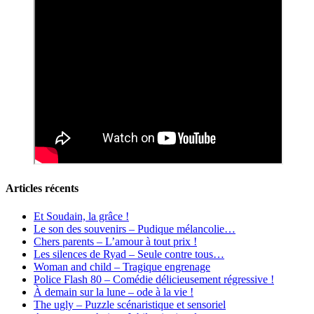
Articles récents
Et Soudain, la grâce !
Le son des souvenirs – Pudique mélancolie…
Chers parents – L’amour à tout prix !
Les silences de Ryad – Seule contre tous…
Woman and child – Tragique engrenage
Police Flash 80 – Comédie délicieusement régressive !
À demain sur la lune – ode à la vie !
The ugly – Puzzle scénaristique et sensoriel