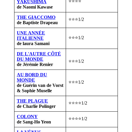
⭐⭐⭐⭐
YAKUSHIMA
de Naomi Kawase
THE GIACCOMO
⭐⭐⭐1/2
de Baptiste Drapeau
UNE ANNÉE
⭐⭐⭐1/2
ITALIENNE
de laura Samani
DE L'AUTRE CÔTÉ
DU MONDE
⭐⭐⭐1/2
de Jérémie Renier
AU BORD DU
MONDE
⭐⭐⭐1/2
de Guérin van de Vorst
& Sophie Muselle
THE PLAGUE
⭐⭐⭐⭐1/2
de Charlie Polinger
COLONY
⭐⭐⭐⭐1/2
de Sang-Ho Yeon