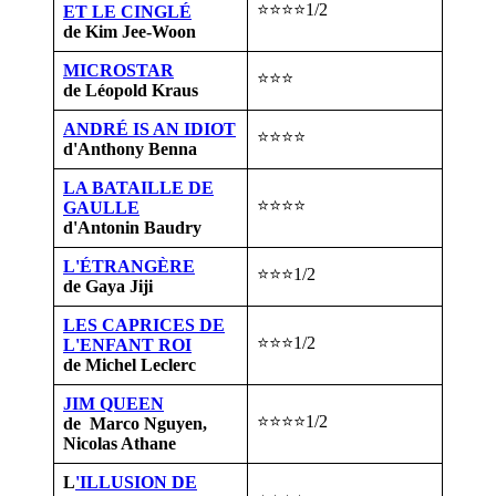
⭐⭐⭐⭐1/2
ET LE CINGLÉ
de Kim Jee-Woon
MICROSTAR
⭐⭐⭐
de Léopold Kraus
ANDRÉ IS AN IDIOT
⭐⭐⭐⭐
d'Anthony Benna
LA BATAILLE DE
⭐⭐⭐⭐
GAULLE
d'Antonin Baudry
L'ÉTRANGÈRE
⭐⭐⭐1/2
de Gaya Jiji
LES CAPRICES DE
⭐⭐⭐1/2
L'ENFANT ROI
de Michel Leclerc
JIM QUEEN
⭐⭐⭐⭐1/2
de Marco Nguyen,
Nicolas Athane
L
'ILLUSION DE