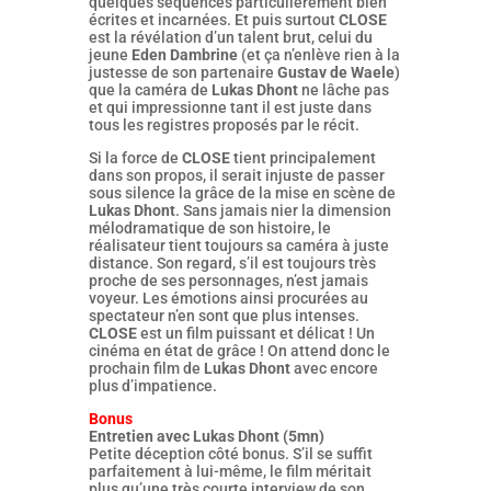
quelques séquences particulièrement bien
écrites et incarnées. Et puis surtout
CLOSE
est la révélation d’un talent brut, celui du
jeune
Eden Dambrine
(et ça n’enlève rien à la
justesse de son partenaire
Gustav de Waele
)
que la caméra de
Lukas Dhont
ne lâche pas
et qui impressionne tant il est juste dans
tous les registres proposés par le récit.
Si la force de
CLOSE
tient principalement
dans son propos, il serait injuste de passer
sous silence la grâce de la mise en scène de
Lukas Dhont
. Sans jamais nier la dimension
mélodramatique de son histoire, le
réalisateur tient toujours sa caméra à juste
distance. Son regard, s’il est toujours très
proche de ses personnages, n’est jamais
voyeur. Les émotions ainsi procurées au
spectateur n’en sont que plus intenses.
CLOSE
est un film puissant et délicat ! Un
cinéma en état de grâce ! On attend donc le
prochain film de
Lukas Dhont
avec encore
plus d’impatience.
Bonus
Entretien avec Lukas Dhont (5mn)
Petite déception côté bonus. S’il se suffit
parfaitement à lui-même, le film méritait
plus qu’une très courte interview de son