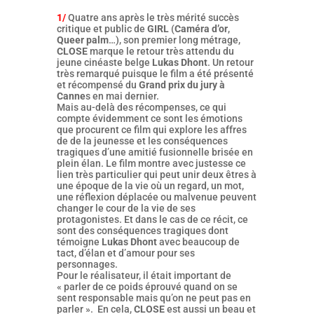
1/
Quatre ans après le très mérité succès
critique et public de
GIRL
(
Caméra d’or
,
Queer palm
…), son premier long métrage,
CLOSE
marque le retour très attendu du
jeune cinéaste belge
Lukas Dhont
. Un retour
très remarqué puisque le film a été présenté
et récompensé du
Grand prix du jury à
Canne
s en mai dernier.
Mais au-delà des récompenses, ce qui
compte évidemment ce sont les émotions
que procurent ce film qui explore les affres
de de la jeunesse et les conséquences
tragiques d’une amitié fusionnelle brisée en
plein élan. Le film montre avec justesse ce
lien très particulier qui peut unir deux êtres à
une époque de la vie où un regard, un mot,
une réflexion déplacée ou malvenue peuvent
changer le cour de la vie de ses
protagonistes. Et dans le cas de ce récit, ce
sont des conséquences tragiques dont
témoigne
Lukas Dhont
avec beaucoup de
tact, d’élan et d’amour pour ses
personnages.
Pour le réalisateur, il était important de
« parler de ce poids éprouvé quand on se
sent responsable mais qu’on ne peut pas en
parler ». En cela,
CLOSE
est aussi un beau et