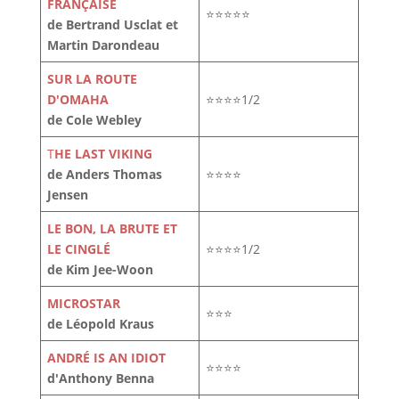
FRANÇAISE
⭐⭐⭐⭐⭐
de Bertrand Usclat et
Martin Darondeau
SUR LA ROUTE
D'OMAHA
⭐⭐⭐⭐1/2
de Cole Webley
T
HE LAST VIKING
de Anders Thomas
⭐⭐⭐⭐
Jensen
LE BON, LA BRUTE ET
LE CINGLÉ
⭐⭐⭐⭐1/2
de Kim Jee-Woon
MICROSTAR
⭐⭐⭐
de Léopold Kraus
ANDRÉ IS AN IDIOT
⭐⭐⭐⭐
d'Anthony Benna