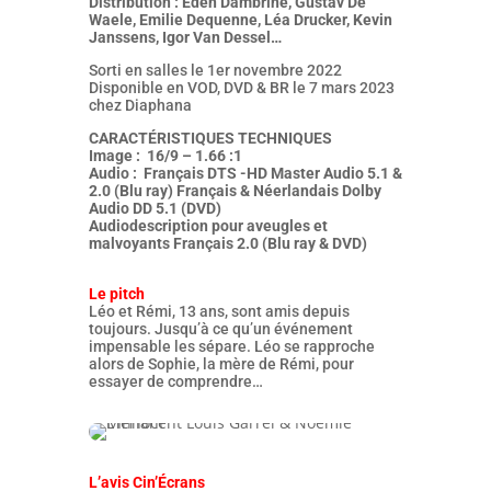
Distribution : Eden Dambrine, Gustav De
Waele, Emilie Dequenne, Léa Drucker, Kevin
Janssens, Igor Van Dessel…
Sorti en salles le 1er novembre 2022
Disponible en VOD, DVD & BR le 7 mars 2023
chez Diaphana
CARACTÉRISTIQUES TECHNIQUES
Image : 16/9 – 1.66 :1
Audio : Français DTS -HD Master Audio 5.1 &
2.0 (Blu ray) Français & Néerlandais Dolby
Audio DD 5.1 (DVD)
Audiodescription pour aveugles et
malvoyants Français 2.0 (Blu ray & DVD)
Le pitch
Léo et Rémi, 13 ans, sont amis depuis
toujours. Jusqu’à ce qu’un événement
impensable les sépare. Léo se rapproche
alors de Sophie, la mère de Rémi, pour
essayer de comprendre…
L’avis Cin’Écrans