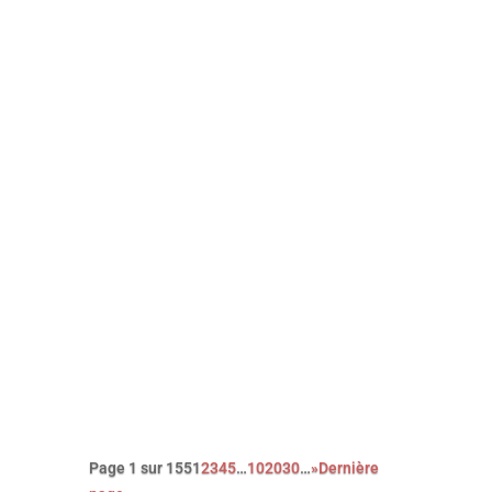
Avec sa nouvelle comédie, portée
par le génial Mads Mikkelsen, le
réalisateur danois Anders Thomas
Jensen signe une réjouissante
farce noire et cruelle. Un film qui,
contre toute attente, célèbre la
bienveillance et la singularité des
êtres …
Page 1 sur 155
1
2
3
4
5
…
10
20
30
…
»
Dernière