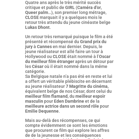
Quatre ans après le très mérité succès
critique et public de
GIRL
(
Caméra d’or
,
Queer palm
…), son premier long métrage,
CLOSE
marquait il y a quelques mois le
retour très attendu du jeune cinéaste belge
Lukas Dhont
.
Un retour très remarqué puisque le film a été
présenté et récompensé du
Grand prix du
jury
à
Cannes
en mai dernier. Depuis, le
jeune réalisateur est allé faire un tour à
Hollywood ou
CLOSE
était nommé à
l
’
Oscar
du meilleur film étranger
après un détour par
les
César
où il était nommé dans la même
catégorie.
Sa Belgique natale n’a pas été en reste et lui
a offert un véritable plébiscite en décernant
au jeune réalisateur
7 Magritte du cinéma
,
équivalent belge de nos César, dont celui du
meilleur film flamand
, du
meilleur espoir
masculin
pour
Eden Dambrine
et de la
meilleure actrice dans un second rôle
pour
Emilie Dequenne
.
Mais au-delà des récompenses, ce qui
compte évidemment ce sont les émotions
que procurent ce film qui explore les affres
de de la jeunesse et les conséquences