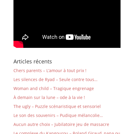
Articles récents
Chers parents – L’amour à tout prix !
Les silences de Ryad – Seule contre tous…
Woman and child – Tragique engrenage
À demain sur la lune – ode à la vie !
The ugly – Puzzle scénaristique et sensoriel
Le son des souvenirs – Pudique mélancolie…
Aucun autre choix – Jubilatoire jeu de massacre
Le complexe du Kangourou – Roland Giraud, papa ou