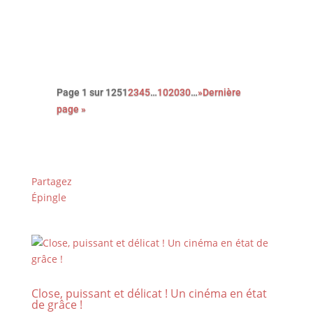
prix fort, en cumulant les petits
boulots…
Page 1 sur 125
1
2
3
4
5
…
10
20
30
…
»
Dernière
page »
Partagez
Épingle
Close, puissant et délicat ! Un cinéma en état
de grâce !