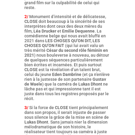
grand film sur la culpabilité de celui qui
reste.
2/
Monument d’intensité et de délicatesse,
CLOSE
doit beaucoup à la sincérité de ses
interprètes dont ceux des deux mères du
film,
Léa Drucker
et
Emilie Dequenne
. La
comédienne belge qui nous avait bluffé en
2021 dans
LES CHOSES QU’ON DIT, LES
CHOSES QU’ON FAIT
(qui lui avait valu un
très mérité
César du second rôle féminin en
2021
) nous bouleverse à nouveau, au détour
de quelques séquences particulièrement
bien écrites et incarnées. Et puis surtout
CLOSE
est la révélation d’un talent brut,
celui du jeune
Eden Dambrine
(et ça n’enlève
rien à la justesse de son partenaire
Gustav
de Waele
) que la caméra de
Lukas Dhont
ne
lâche pas et qui impressionne tant il est
juste dans tous les registres proposés par le
récit.
3/
Si la force de
CLOSE
tient principalement
dans son propos, il serait injuste de passer
sous silence la grâce de la mise en scène de
Lukas Dhont
. Sans jamais nier la dimension
mélodramatique de son histoire, le
réalisateur tient toujours sa caméra à juste