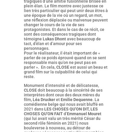
tragiques d’une amitié fusionnelle brisée en
plein élan. Le film montre avec justesse ce
lien très particulier qui peut unir deux êtres à
une époque de la vie où un regard, un mot,
une réflexion déplacée ou malvenue peuvent
changer le cours de la vie de ses
protagonistes. Et dans le cas de ce récit, ce
sont des conséquences tragiques dont
témoigne
Lukas Dhont
avec beaucoup de
tact, d’élan et d’amour pour ses
personnages.
Pour le réalisateur, il était important de «
parler de ce poids éprouvé quand on se sent
responsable mais qu’on ne peut pas en
parler ». En cela,
CLOSE
est aussi un beau et
grand film sur la culpabilité de celui qui
reste.
Monument d’intensité et de délicatesse,
CLOSE
doit beaucoup à la sincérité de ses
interprètes dont ceux des deux mères du
film,
Léa Drucker
et
Emilie Dequenne
. La
comédienne belge qui nous avait bluffé en
2021 dans
LES CHOSES QU’ON DIT, LES
CHOSES QU’ON FAIT
d’
Emmanuel Mouret
(qui lui avait valu un très mérité César du
second rôle féminin en 2021) nous
bouleverse à nouveau, au détour de