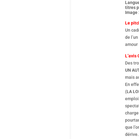
Langue
titres 
Image :
Le pitc
Un cadr
de l’un
amour a
L’avis 
Des tro
UN AU
mais au
En effe
(
LA LO
emplois
spectat
charge 
pourtan
que l’
dérive.