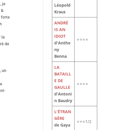
 je
Léopold
&
Kraus
 forte
ANDRÉ
n
IS AN
IDIOT
 le
⭐⭐⭐⭐
d'Antho
tré de
ny
Benna
LA
, un
BATAILL
E DE
⭐⭐⭐⭐
le
GAULLE
ant-
d'Antoni
n Baudry
L'ÉTRAN
GÈRE
⭐⭐⭐1/2
de Gaya