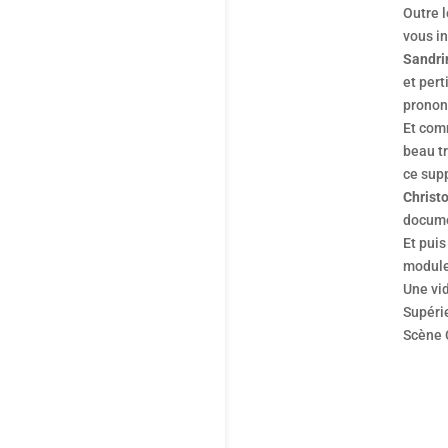
Outre 
vous in
Sandri
et per
pronon
Et comm
beau tr
ce supp
Christ
docume
Et puis
module 
Une vid
Supérie
Scène 