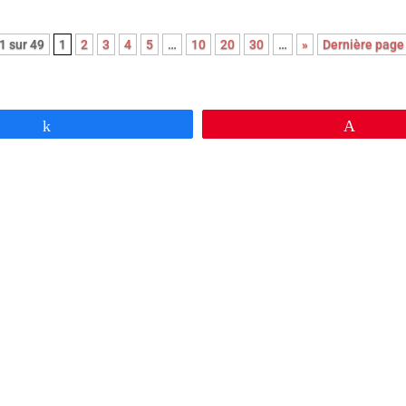
1 sur 49
1
2
3
4
5
…
10
20
30
…
»
Dernière page
Partagez
Épingl