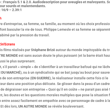
 : Français 5.1 & 2.0. Audiodescription pour aveugles et malvoyants. S
pour sourds et malentendants.
 16/9 – 2.39:1
h
e d’entreprise, sa femme, sa famille, au moment où les choix professi
 font basculer la vie de tous. Philippe Lemesle et sa femme se séparent
bimé par la pression du travail.
Cin’Ecrans
is films réalisés par
Stéphane Brizé
autour du monde impitoyable du tra
TRE MONDE
est sans aucun doute le plus puissant (et la barre était haut
ssi le plus surprenant.
t, s’il parait « simple » de s’identifier à un travailleur bafoué qui ne lâch
I DU MARCHÉ
), ou à un syndicaliste qui se bat jusqu’au bout pour sauve
 de son entreprise (
EN GUERRE
), le réalisateur installe cette fois ci le
eur dans une position plus délicate. Se glisser dans la peau d’un cadre
de dégraisser son entreprise « Quoi qu’il en coûte » ne parait pas aisé !
t, les doutes et les questions morales multiples que pose la situation 
on entre assez facilement en empathie avec ce personnage de cadre à l
 Et dès lors,
UN AUTRE MONDE
se révèle bouleversant.