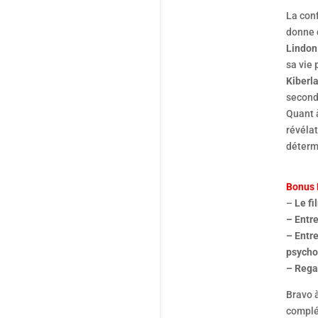
La con
donne 
Lindon
sa vie 
Kiberla
second 
Quant
révéla
déterm
Bonus
–
Le fi
– Entr
– Entre
psycho
– Rega
Bravo 
complé