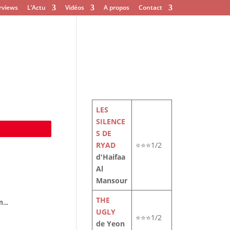
rviews
L’Actu
Vidéos
A propos
Contact
LES
SILENCE
e
S DE
RYAD
⭐⭐⭐1/2
d'Haifaa
Al
Mansour
THE
on…
UGLY
⭐⭐⭐1/2
de Yeon