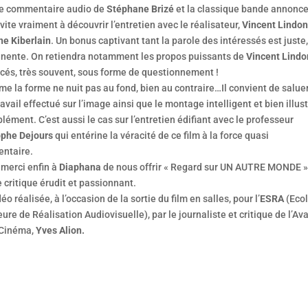
le commentaire audio de
Stéphane Brizé
et la classique bande annonce,
vite vraiment à découvrir l’entretien avec le réalisateur,
Vincent Lindon
ne Kiberlain
. Un bonus captivant tant la parole des intéressés est juste,
tinente. On retiendra notamment les propos puissants de
Vincent Lindo
cés, très souvent, sous forme de questionnement !
e la forme ne nuit pas au fond, bien au contraire…Il convient de saluer
avail effectué sur l’image ainsi que le montage intelligent et bien illus
lément. C’est aussi le cas sur l’entretien édifiant avec le professeur
ophe Dejours
qui entérine la véracité de ce film à la force quasi
ntaire.
 merci enfin à
Diaphana
de nous offrir « Regard sur UN AUTRE MONDE »
critique érudit et passionnant.
éo réalisée, à l’occasion de la sortie du film en salles, pour l’
ESRA
(Eco
ure de Réalisation Audiovisuelle), par le journaliste et critique de l’Av
Cinéma,
Yves Alion.