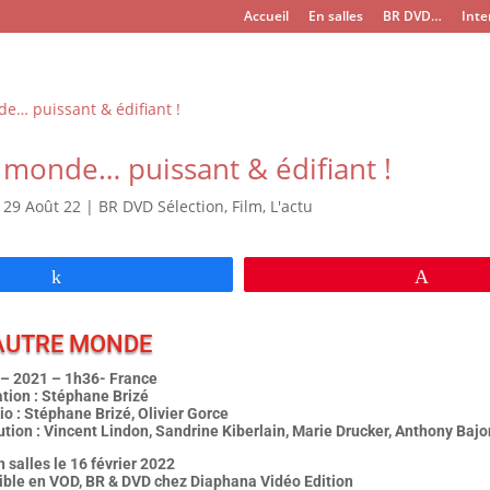
Accueil
En salles
BR DVD…
Inte
 monde… puissant & édifiant !
|
29 Août 22
|
BR DVD Sélection
,
Film
,
L'actu
Partagez
Épingl
AUTRE MONDE
– 2021 – 1h36- France
ation : Stéphane Brizé
o : Stéphane Brizé, Olivier Gorce
ution : Vincent Lindon, Sandrine Kiberlain, Marie Drucker, Anthony Baj
n salles le 16 février 2022
ible en VOD, BR & DVD chez Diaphana Vidéo Edition