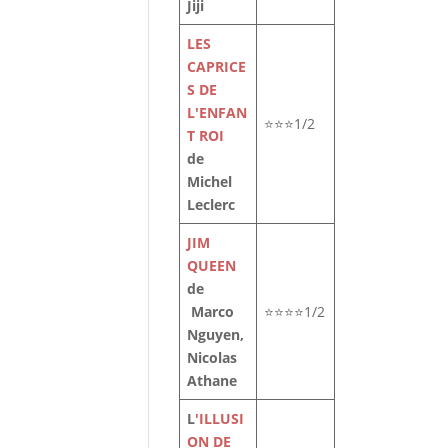
Jiji
LES
CAPRICE
S DE
L'ENFAN
de
⭐⭐⭐1/2
T ROI
re
de
Michel
Leclerc
JIM
QUEEN
de
Marco
⭐⭐⭐⭐1/2
Nguyen,
Nicolas
Athane
L
'ILLUSI
ON DE