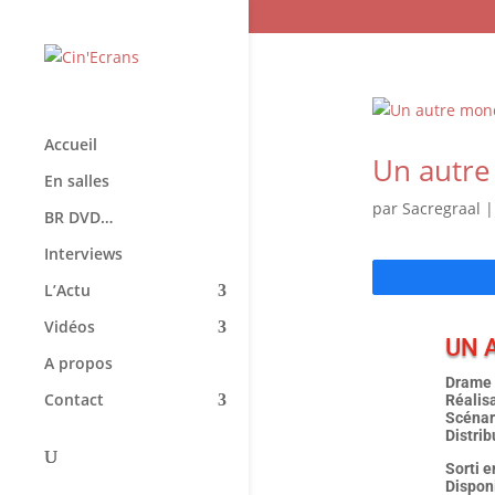
Accueil
Un autre
En salles
par
Sacregraal
BR DVD…
Interviews
L’Actu
Vidéos
UN 
A propos
Drame 
Contact
Réalis
Scénari
Distrib
Sorti e
Dispon