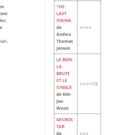
T
HE
on
LAST
cent
VIKING
des,
de
⭐⭐⭐⭐
ne
Anders
Thomas
mari.
Jensen
LE BON,
LA
BRUTE
ET LE
⭐⭐⭐⭐1/2
CINGLÉ
de Kim
Jee-
Woon
MICROS
TAR
de
⭐⭐⭐