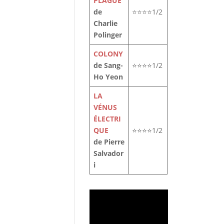
PLAGUE
de
⭐⭐⭐⭐1/2
Charlie
Polinger
COLONY
de Sang-
⭐⭐⭐⭐1/2
Ho Yeon
LA
VÉNUS
ÉLECTRI
QUE
⭐⭐⭐⭐1/2
de Pierre
Salvador
i