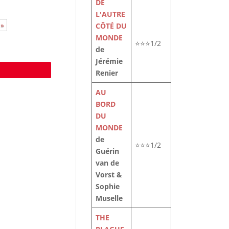
DE
L'AUTRE
CÔTÉ DU
 »
MONDE
⭐⭐⭐1/2
de
Jérémie
e
Renier
AU
BORD
DU
MONDE
de
⭐⭐⭐1/2
Guérin
van de
Vorst &
Sophie
Muselle
THE