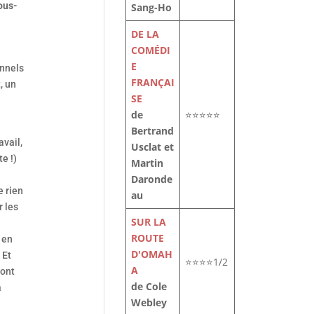
ous-
Sang-Ho
DE LA
COMÉDI
E
onnels
FRANÇAI
, un
SE
de
⭐⭐⭐⭐⭐
Bertrand
vail,
Usclat et
e !)
Martin
Daronde
e rien
au
r les
SUR LA
ROUTE
 en
D'OMAH
 Et
⭐⭐⭐⭐1/2
A
font
de Cole
a
Webley