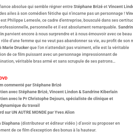
fiance absolue qui semble régner entre
Stéphane Brizé
et
Vincent Lind
des ailes à son comédien fétiche qui n’incarne pas un personnage !
Vin
est Philippe Lemesle, ce cadre d’entreprise, bousculé dans ses certitu
professionnelle, personnelle et il est absolument remarquable.
Sandri
in
parvient encore à nous surprendre et à nous émouvoir avec ce beau
rôle d’une femme qui ne veut pas abandonner sa vie, au profit de son 
 à
Marie Drucker
que l’on n’attendait pas vraiment, elle est la véritable
tion de ce film puissant avec un personnage impressionnant de
ination, véritable bras armé et sans scrupule de ses patrons…
 DVD
lm commenté par Stéphane Brizé
etien avec Stéphane Brizé, Vincent Lindon & Sandrine Kiberlain
tien avec le Pr Christophe Dejours, spécialiste de clinique et
dynamique du travail
rd sur UN AUTRE MONDE par Yves Alion
à
Diaphana
(distributeur et éditeur vidéo ) d’avoir su proposer en
ment de ce film d’exception des bonus à la hauteur.