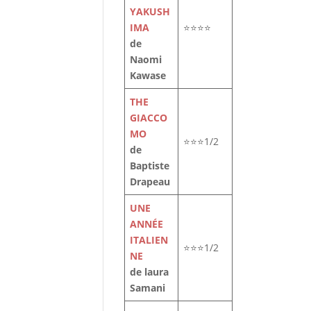
YAKUSH
es
IMA
⭐⭐⭐⭐
de
Naomi
Kawase
THE
GIACCO
MO
⭐⭐⭐1/2
de
Baptiste
Drapeau
UNE
ANNÉE
ITALIEN
⭐⭐⭐1/2
NE
de laura
Samani