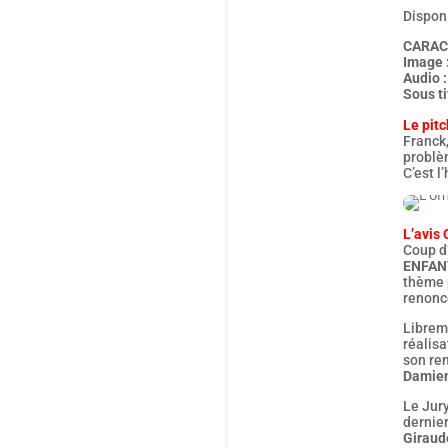
Dispon
CARAC
Image 
Audio 
Sous t
Le pitc
Franck,
problèm
C’est l
L’avis 
Coup d
ENFAN
thème p
renonc
Librem
réalisa
son re
Damie
Le Jur
dernier
Giraud