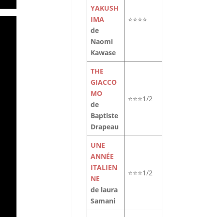
YAKUSH
IMA
⭐⭐⭐⭐
de
Naomi
Kawase
THE
GIACCO
MO
⭐⭐⭐1/2
de
Baptiste
Drapeau
UNE
ANNÉE
ITALIEN
⭐⭐⭐1/2
NE
de laura
Samani