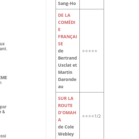
Sang-Ho
DE LA
COMÉDI
E
FRANÇAI
SE
eux
ant.
de
⭐⭐⭐⭐⭐
Bertrand
Usclat et
Martin
IÈME
Daronde
n
au
SUR LA
ROUTE
 par
e
&
D'OMAH
⭐⭐⭐⭐1/2
A
de Cole
Webley
ussi