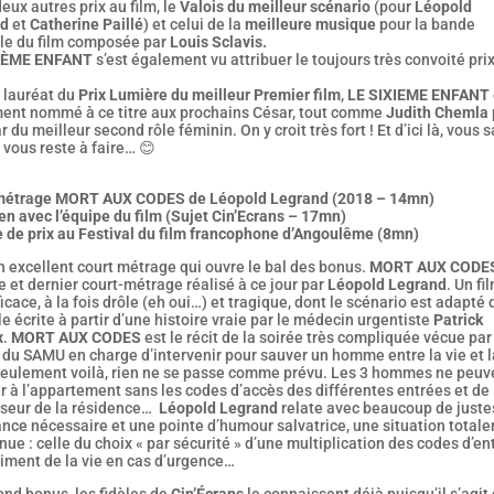
eux autres prix au film, le
Valois du meilleur scénario
(pour
Léopold
nd
et
Catherine Paillé
) et celui de la
meilleure musique
pour la bande
ale du film composée par
Louis Sclavis.
XIÈME ENFANT
s’est également vu attribuer le toujours très convoité pri
 lauréat du
Prix Lumière du meilleur Premier film
,
LE SIXIEME ENFANT
ent nommé à ce titre aux prochains César, tout comme
Judith Chemla
r du meilleur second rôle féminin. On y croit très fort ! Et d’ici là, vous 
l vous reste à faire… 😊
métrage MORT AUX CODES de Léopold Legrand (2018 – 14mn)
en avec l’équipe du film (Sujet Cin’Ecrans – 17mn)
 de prix au Festival du film francophone d’Angoulême (8mn)
n excellent court métrage qui ouvre le bal des bonus.
MORT AUX CODE
 et dernier court-métrage réalisé à ce jour par
Léopold Legrand
. Un fi
ficace, à la fois drôle (eh oui…) et tragique, dont le scénario est adapté 
e écrite à partir d’une histoire vraie par le médecin urgentiste
Patrick
x
.
MORT AUX CODES
est le récit de la soirée très compliquée vécue par
 du SAMU en charge d’intervenir pour sauver un homme entre la vie et l
Seulement voilà, rien ne se passe comme prévu. Les 3 hommes ne peuv
 à l’appartement sans les codes d’accès des différentes entrées et de
nseur de la résidence…
Léopold Legrand
relate avec beaucoup de juste
ance nécessaire et une pointe d’humour salvatrice, une situation total
ue : celle du choix « par sécurité » d’une multiplication des codes d’ent
riment de la vie en cas d’urgence…
nd bonus, les fidèles de
Cin’Écrans
le connaissent déjà puisqu’il s’agit