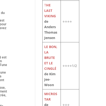
T
HE
LAST
x du
VIKING
est
de
⭐⭐⭐⭐
pour
Anders
savez
Thomas
Jensen
LE BON,
LA
S
est
BRUTE
lm
ET LE
d’une
⭐⭐⭐⭐1/2
CINGLÉ
 une
de Kim
a
Jee-
ent
Woon
sse,
ement
MICROS
rée,
TAR
de
⭐⭐⭐
 de