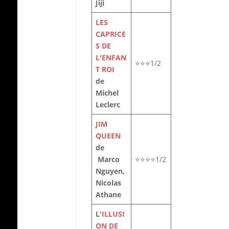
Jiji
LES
CAPRICE
S DE
L'ENFAN
⭐⭐⭐1/2
T ROI
de
Michel
Leclerc
JIM
QUEEN
de
Marco
⭐⭐⭐⭐1/2
Nguyen,
Nicolas
Athane
L
'ILLUSI
ON DE