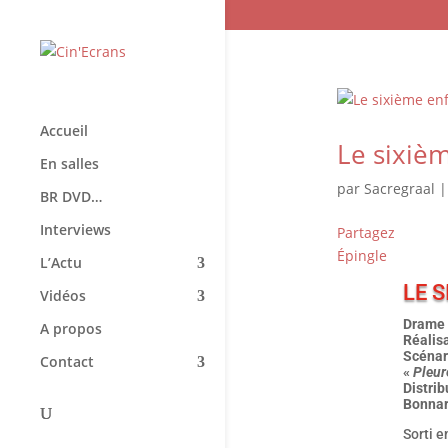
Accueil
Le sixièm
En salles
par
Sacregraal
BR DVD…
Interviews
Partagez
Épingle
L’Actu
LE 
Vidéos
Drame 
A propos
Réalis
Scénari
Contact
«
Pleur
Distri
Bonnar
Sorti e