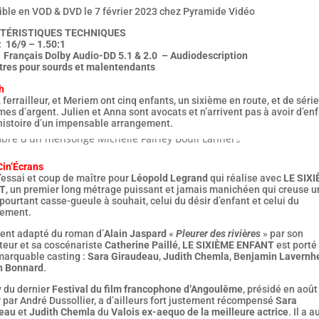
ible en VOD & DVD le 7 février 2023 chez Pyramide Vidéo
TÉRISTIQUES TECHNIQUES
: 16/9 – 1.50:1
: Français Dolby Audio-DD 5.1 & 2.0 – Audiodescription
itres pour sourds et malentendants
h
 ferrailleur, et Meriem ont cinq enfants, un sixième en route, et de séri
es d’argent. Julien et Anna sont avocats et n’arrivent pas à avoir d’enf
’histoire d’un impensable arrangement.
Cin’Écrans
’essai et coup de maître pour
Léopold Legrand
qui réalise avec
LE SIX
T
, un premier long métrage puissant et jamais manichéen qui creuse u
ourtant casse-gueule à souhait, celui du désir d’enfant et celui du
ement.
ent adapté du roman d’
Alain Jaspard
«
Pleurer des rivières
» par son
teur et sa coscénariste
Catherine Paillé
,
LE SIXIÈME ENFANT
est porté
marquable casting :
Sara Giraudeau
,
Judith Chemla
, B
enjamin Lavernh
n Bonnard
.
y du dernier
Festival du film francophone d’Angoulême
, présidé en août
 par André Dussollier, a d’ailleurs fort justement récompensé
Sara
eau
et
Judith Chemla
du
Valois ex-aequo de la meilleure actrice
. Il a a