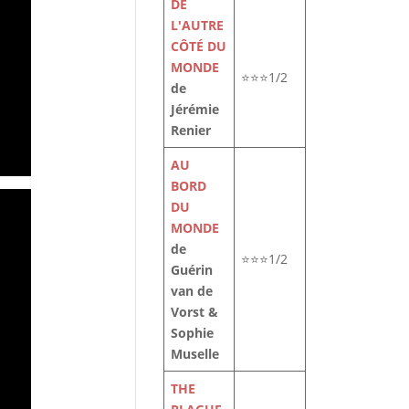
DE
L'AUTRE
CÔTÉ DU
MONDE
⭐⭐⭐1/2
de
Jérémie
Renier
AU
BORD
DU
MONDE
de
⭐⭐⭐1/2
Guérin
van de
Vorst &
Sophie
Muselle
THE