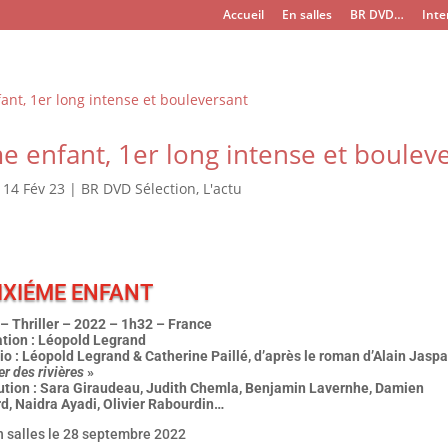
Accueil
En salles
BR DVD…
Inte
e enfant, 1er long intense et boulev
|
14 Fév 23
|
BR DVD Sélection
,
L'actu
SIXIÉME ENFANT
– Thriller – 2022 – 1h32 – France
ation : Léopold Legrand
o : Léopold Legrand & Catherine Paillé, d’après le roman d’Alain Jasp
er des rivières
»
bution : Sara Giraudeau, Judith Chemla, Benjamin Lavernhe, Damien
d, Naidra Ayadi, Olivier Rabourdin…
n salles le 28 septembre 2022