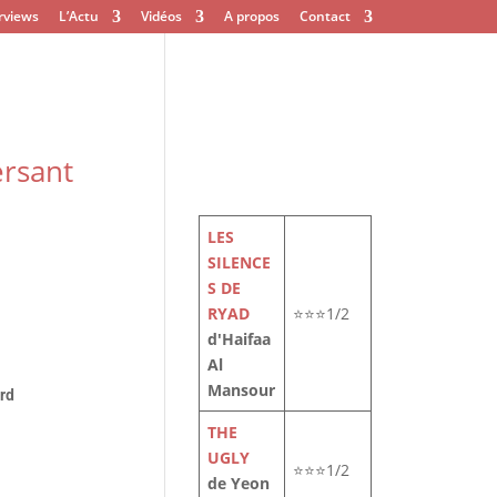
rviews
L’Actu
Vidéos
A propos
Contact
ersant
LES
SILENCE
S DE
RYAD
⭐⭐⭐1/2
d'Haifaa
Al
Mansour
ard
THE
UGLY
⭐⭐⭐1/2
de Yeon