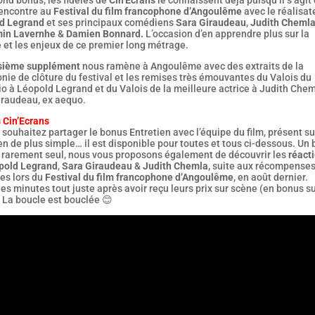
rencontre au
Festival du film francophone d’Angoulême
avec le réalisat
d Legrand
et ses principaux comédiens
Sara Giraudeau
,
Judith Cheml
in Lavernhe
&
Damien Bonnard.
L’occasion d’en apprendre plus sur la
 et les enjeux de ce premier long métrage.
isième supplément
nous ramène à Angoulême avec des extraits de la
ie de clôture du festival et les remises très émouvantes du Valois du
o à Léopold Legrand et du Valois de la meilleure actrice à Judith Chem
iraudeau, ex aequo.
 Cin’Ecrans
 souhaitez partager le bonus Entretien avec l’équipe du film, présent su
en de plus simple… il est disponible pour toutes et tous ci-dessous. Un
 rarement seul, nous vous proposons également de découvrir les
réact
pold Legrand
,
Sara Giraudeau
&
Judith Chemla,
suite aux récompense
es lors du
Festival du film francophone d’Angoulême
, en août dernier.
s minutes tout juste après avoir reçu leurs prix sur scène (en bonus su
 La boucle est bouclée 😊