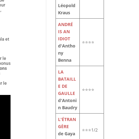
eur
Léopold
a
,
Kraus
ANDRÉ
IS AN
IDIOT
la et
⭐⭐⭐⭐
d'Antho
ny
r le
Benna
 bonus
ions
LA
s
BATAILL
r le
E DE
⭐⭐⭐⭐
GAULLE
d'Antoni
n Baudry
L'ÉTRAN
GÈRE
⭐⭐⭐1/2
de Gaya