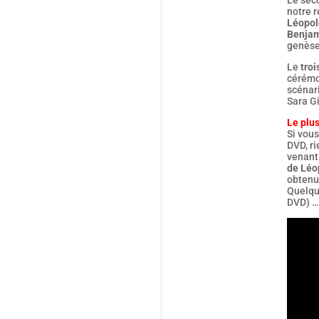
notre 
Léopol
Benjam
genèse
Le
tro
cérémon
scénari
Sara G
Le plus
Si vous
DVD, ri
venant
de Léo
obtenu
Quelque
DVD) …