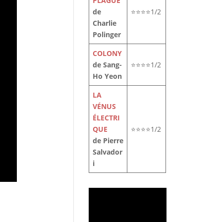
PLAGUE
de
⭐⭐⭐⭐1/2
Charlie
Polinger
COLONY
de Sang-
⭐⭐⭐⭐1/2
Ho Yeon
LA
VÉNUS
ÉLECTRI
QUE
⭐⭐⭐⭐1/2
de Pierre
Salvador
i