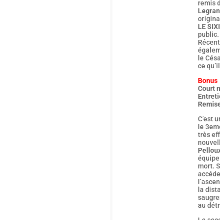
remis d
Legra
origin
LE SI
public.
Récent
égalem
le Césa
ce qu’i
Bonus
Court 
Entreti
Remise
C’est u
le 3eme
très ef
nouvell
Pellou
équipe
mort. 
accéder
l’asce
la dist
saugren
au dét
Le seco