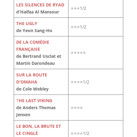
LES SILENCES DE RYAD
⭐⭐⭐1/2
d'Haifaa Al Mansour
THE UGLY
⭐⭐⭐1/2
de Yeon Sang-Ho
DE LA COMÉDIE
FRANÇAISE
⭐⭐⭐⭐⭐
de Bertrand Usclat et
Martin Darondeau
SUR LA ROUTE
D'OMAHA
⭐⭐⭐⭐1/2
de Cole Webley
T
HE LAST VIKING
de Anders Thomas
⭐⭐⭐⭐
Jensen
LE BON, LA BRUTE ET
LE CINGLÉ
⭐⭐⭐⭐1/2