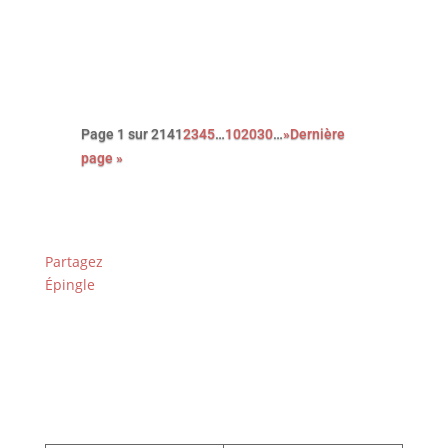
prix fort, en cumulant les petits
boulots…
Page 1 sur 214
1
2
3
4
5
…
10
20
30
…
»
Dernière
page »
Partagez
Épingle