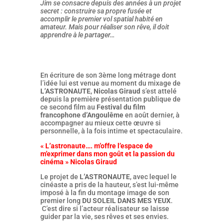
Jim se consacre depuis des années à un projet
secret : construire sa propre fusée et
accomplir le premier vol spatial habité en
amateur. Mais pour réaliser son rêve, il doit
apprendre à le partager…
En écriture de son 3ème long métrage dont
l’idée lui est venue au moment du mixage de
L’ASTRONAUTE
,
Nicolas Giraud
s’est attelé
depuis la première présentation publique de
ce second film au
Festival du film
francophone d’Angoulême
en août dernier, à
accompagner au mieux cette œuvre si
personnelle, à la fois intime et spectaculaire.
« L’astronaute…. m’offre l’espace de
m’exprimer dans mon goût et la passion du
cinéma » Nicolas Giraud
Le projet de
L’ASTRONAUTE
, avec lequel le
cinéaste a pris de la hauteur, s’est lui-même
imposé à la fin du montage image de son
premier long
DU SOLEIL DANS MES YEUX
.
C’est dire si l’acteur réalisateur se laisse
guider par la vie, ses rêves et ses envies.