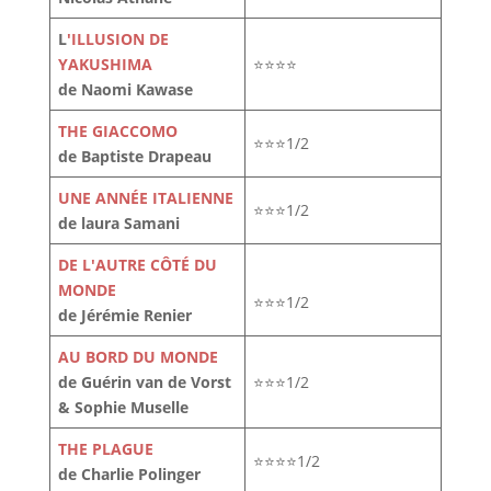
L
'ILLUSION DE
YAKUSHIMA
⭐⭐⭐⭐
de Naomi Kawase
THE GIACCOMO
⭐⭐⭐1/2
de Baptiste Drapeau
UNE ANNÉE ITALIENNE
⭐⭐⭐1/2
de laura Samani
DE L'AUTRE CÔTÉ DU
MONDE
⭐⭐⭐1/2
de Jérémie Renier
AU BORD DU MONDE
de Guérin van de Vorst
⭐⭐⭐1/2
& Sophie Muselle
THE PLAGUE
⭐⭐⭐⭐1/2
de Charlie Polinger