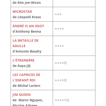
de Kim Jee-Woon
MICROSTAR
⭐⭐⭐
de Léopold Kraus
ANDRÉ IS AN IDIOT
⭐⭐⭐⭐
d'Anthony Benna
LA BATAILLE DE
GAULLE
⭐⭐⭐⭐
d'Antonin Baudry
L'ÉTRANGÈRE
⭐⭐⭐1/2
de Gaya Jiji
LES CAPRICES DE
L'ENFANT ROI
⭐⭐⭐1/2
de Michel Leclerc
JIM QUEEN
de Marco Nguyen,
⭐⭐⭐⭐1/2
Nicolas Athane