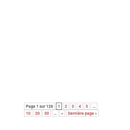
Avec cette nouvelle adaptation du
roman noir Le couperet, après celle
de Costa Gavras, Park Chan-Wook
nous régale d’une réjouissante et
féroce satire du capitalisme.
Page 1 sur 126
1
2
3
4
5
…
10
20
30
…
»
Dernière page »