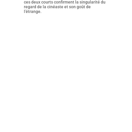
ces deux courts confirment la singularité du
regard de la cinéaste et son goût de
l’étrange.
Cette comédie policière
décomplexée et « So 80’s ! » est
portée par des interprètes en très
grande forme. Un film qui mérite
pleinement d’être (re)vu ! Ne
boudez pas votre plaisir…