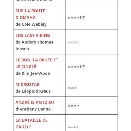
SUR LA ROUTE
D'OMAHA
⭐⭐⭐⭐1/2
de Cole Webley
T
HE LAST VIKING
de Anders Thomas
⭐⭐⭐⭐
Jensen
LE BON, LA BRUTE ET
LE CINGLÉ
⭐⭐⭐⭐1/2
de Kim Jee-Woon
MICROSTAR
⭐⭐⭐
de Léopold Kraus
ANDRÉ IS AN IDIOT
⭐⭐⭐⭐
d'Anthony Benna
LA BATAILLE DE
GAULLE
⭐⭐⭐⭐