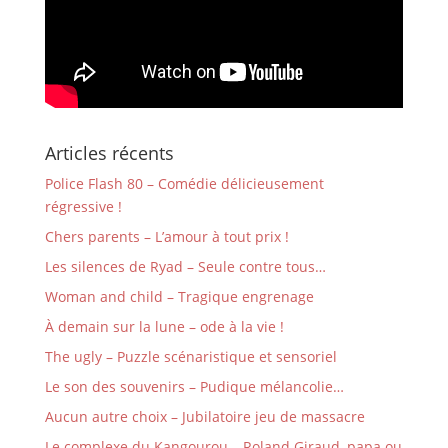
Articles récents
Police Flash 80 – Comédie délicieusement
régressive !
Chers parents – L’amour à tout prix !
Les silences de Ryad – Seule contre tous…
Woman and child – Tragique engrenage
À demain sur la lune – ode à la vie !
The ugly – Puzzle scénaristique et sensoriel
Le son des souvenirs – Pudique mélancolie…
Aucun autre choix – Jubilatoire jeu de massacre
Le complexe du Kangourou – Roland Giraud, papa ou