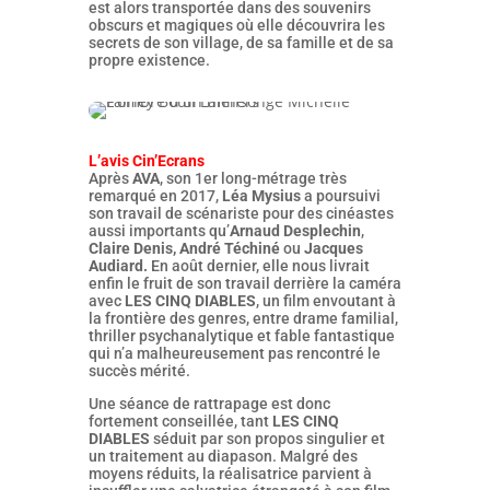
est alors transportée dans des souvenirs
obscurs et magiques où elle découvrira les
secrets de son village, de sa famille et de sa
propre existence.
L’avis Cin’Ecrans
Après
AVA
, son 1er long-métrage très
remarqué en 2017,
Léa Mysius
a poursuivi
son travail de scénariste pour des cinéastes
aussi importants qu’
Arnaud Desplechin
,
Claire Denis,
André Téchiné
ou
Jacques
Audiard.
En août dernier, elle nous livrait
enfin le fruit de son travail derrière la caméra
avec
LES CINQ DIABLES
, un film envoutant à
la frontière des genres, entre drame familial,
thriller psychanalytique et fable fantastique
qui n’a malheureusement pas rencontré le
succès mérité.
Une séance de rattrapage est donc
fortement conseillée, tant
LES CINQ
DIABLES
séduit par son propos singulier et
un traitement au diapason. Malgré des
moyens réduits, la réalisatrice parvient à