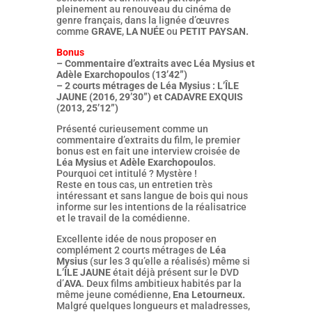
pleinement au renouveau du cinéma de
genre français, dans la lignée d’œuvres
comme
GRAVE
,
LA NUÉE
ou
PETIT PAYSAN.
Bonus
– Commentaire d’extraits avec Léa Mysius et
Adèle Exarchopoulos (13’42”)
– 2 courts métrages de Léa Mysius : L’ÎLE
JAUNE (2016, 29’30”) et CADAVRE EXQUIS
(2013, 25’12”)
Présenté curieusement comme un
commentaire d’extraits du film, le premier
bonus est en fait une interview croisée de
Léa Mysius
et
Adèle Exarchopoulos
.
Pourquoi cet intitulé ? Mystère !
Reste en tous cas, un entretien très
intéressant et sans langue de bois qui nous
informe sur les intentions de la réalisatrice
et le travail de la comédienne.
Excellente idée de nous proposer en
complément 2 courts métrages de
Léa
Mysius
(sur les 3 qu’elle a réalisés) même si
L’ÎLE JAUNE
était déjà présent sur le DVD
d’
AVA
. Deux films ambitieux habités par la
même jeune comédienne,
Ena Letourneux.
Malgré quelques longueurs et maladresses,