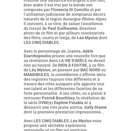
insuffler une salvatrice étrangeté à son film,
bien aidée il est vrai par la bande son
composée par
Florencia Di Concilio
et par
l’utilisation judicieuse de somptueux décors
naturels de la région Auvergne-Rhône-Alpes.
Il convient, à ce titre, de saluer l’excellence
du travail de
Paul Guilhaume
, directeur
photo de ce film et par ailleurs coscénariste
des films, courts et longs, de
Léa Mysius
dont
LES CINQ DIABLES
.
Avec le personnage de Joanne,
Adèle
Exarchopoulos
prouve une nouvelle fois que
sa révélation dans
LA VIE D’ADÈLE
ne devait
rien au hasard. De
RIEN À FOUTRE
, à ce film
de
Léa Mysius
, en passant par
BAC NORD
ou
MANDIBULES
, la comédienne s’affirme dans
des registres toujours très différents et à
travers des rôles auxquels elle apporte tout
son talent et les différentes facettes de sa
forte personnalité. A ses côtés, on a plaisir à
retrouver
Patrick Bouchitey
, la révélation de
la série
OVNI(s) Daphné Patakia
et à
découvrir une très jeune actrice,
Sally Dramé
dont la première prestation impressionne…
Avec
LES CINQ DIABLES
,
Léa Mysius
nous
propose une véritable expérience
sensorielle et un film qui participe