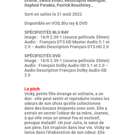
Dramé, Swala Emati, Moustapha Mbengue,
Daphné Patakia, Patrick Bouchitey…
Sorti en salles le 31 août 2022
Disponible en VOD, Blu ray & DVD
SPÉCIFICITÉS BLU RAY
Image : 16/9 2.39:1 (source pellicule 35mm)
Audio : Français DTS HD Master Audio 5.1 et
2.0 – Audio Description Français DTS HD 2.0
SPÉCIFICITÉS DVD
Image : 16/9 2.39:1 (source pellicule 35mm)
Audio : Français Dolby Audio-DD 5.1 et 2.0 –
Audio Description Français Dolby Audio-DD
2.0
Le pitch
Vicky, petite fille étrange et solitaire, a un
don : elle peut sentir et reproduire toutes les
odeurs de son choix qu’elle collectionne
dans des bocaux étiquetés avec soin. Elle a
extrait en secret l’odeur de sa mère, Joanne,
à qui elle voue un amour fou et exclusif,
presque maladif. Un jour Julia, la sœur de
son père, fait irruption dans leur vie. Vicky se
lance dans l’élaboration de son odeur. Elle