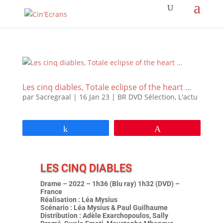
Les cinq diables, Totale eclipse of the heart …
par
Sacregraal
|
16 Jan 23
|
BR DVD Sélection
,
L'actu
Partagez
Épingle
LES CINQ DIABLES
Drame – 2022 – 1h36 (Blu ray) 1h32 (DVD) –
France
Réalisation : Léa Mysius
Scénario : Léa Mysius & Paul Guilhaume
Distribution : Adèle Exarchopoulos, Sally