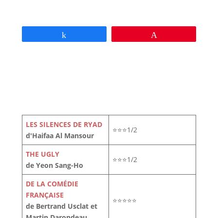
Partagez
Épingle
LES SILENCES DE RYAD
⭐⭐⭐1/2
d'Haifaa Al Mansour
THE UGLY
⭐⭐⭐1/2
de Yeon Sang-Ho
DE LA COMÉDIE
FRANÇAISE
⭐⭐⭐⭐⭐
de Bertrand Usclat et
Martin Darondeau