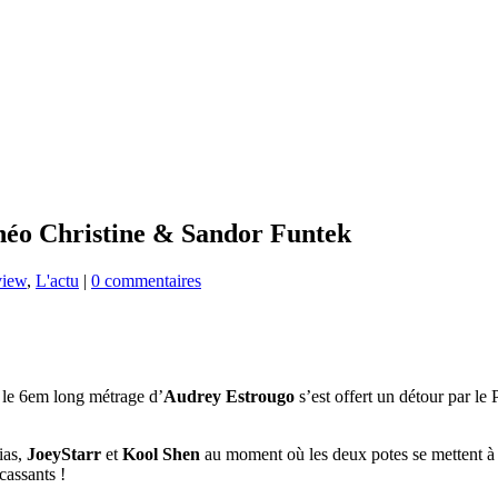
héo Christine & Sandor Funtek
view
,
L'actu
|
0 commentaires
le 6em long métrage d’
Audrey Estrougo
s’est offert un détour par le
ias,
JoeyStarr
et
Kool Shen
au moment où les deux potes se mettent à é
acassants !