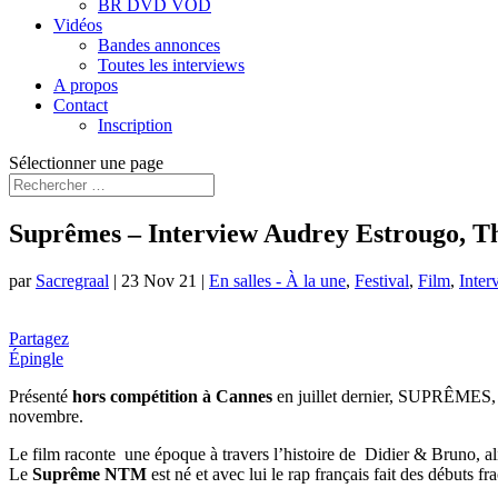
BR DVD VOD
Vidéos
Bandes annonces
Toutes les interviews
A propos
Contact
Inscription
Sélectionner une page
Suprêmes – Interview Audrey Estrougo, T
par
Sacregraal
|
23 Nov 21
|
En salles - À la une
,
Festival
,
Film
,
Inter
Partagez
Épingle
Présenté
hors compétition à Cannes
en juillet dernier, SUPRÊMES, 
novembre.
Le film raconte une époque à travers l’histoire de Didier & Bruno, al
Le
Suprême NTM
est né et avec lui le rap français fait des débuts fr