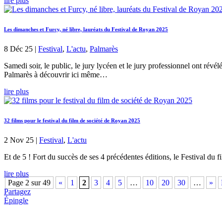
lire plus
Les dimanches et Furcy, né libre, lauréats du Festival de Royan 2025
8 Déc 25
|
Festival
,
L'actu
,
Palmarès
Samedi soir, le public, le jury lycéen et le jury professionnel ont révé
Palmarès à découvrir ici même…
lire plus
32 films pour le festival du film de société de Royan 2025
2 Nov 25
|
Festival
,
L'actu
Et de 5 ! Fort du succès de ses 4 précédentes éditions, le Festival d
lire plus
Page 2 sur 49
«
1
2
3
4
5
…
10
20
30
…
»
Partagez
Épingle