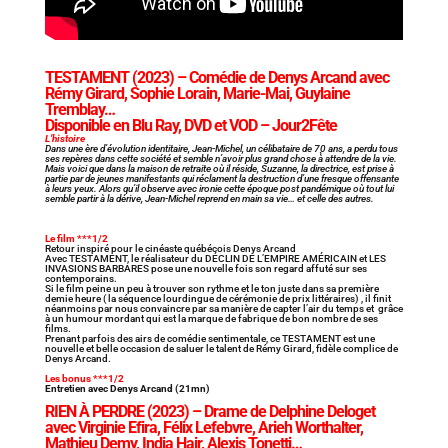
TESTAMENT
(2023) – Comédie de Denys Arcand avec
Rémy Girard, Sophie Lorain, Marie-Mai, Guylaine
Tremblay…
Disponible en Blu Ray, DVD et VOD – Jour2Fête
L’histoire
Dans une ère d’évolution identitaire, Jean-Michel, un célibataire de 70 ans, a perdu tous
ses repères dans cette société et semble n’avoir plus grand chose à̀ attendre de la vie.
Mais voici que dans la maison de retraite où il réside, Suzanne, la directrice, est prise à
partie par de jeunes manifestants qui réclament la destruction d’une fresque offensante
à leurs yeux. Alors qu’il observe avec ironie cette époque post pandémique où tout lui
semble partir à la dérive, Jean-Michel reprend en main sa vie… et celle des autres.
Le film ***1/2
Retour inspiré pour le cinéaste québécois Denys Arcand
Avec TESTAMENT, le réalisateur du DÉCLIN DE L’EMPIRE AMÉRICAIN et LES
INVASIONS BARBARES pose une nouvelle fois son regard affuté sur ses
contemporains.
Si le film peine un peu à trouver son rythme et le ton juste dans sa première
demie heure ( la séquence lourdingue de cérémonie de prix littéraires) , il finit
néanmoins par nous convaincre par sa manière de capter l’air du temps et grâce
à un humour mordant qui est la marque de fabrique de bon nombre de ses
films.
Prenant parfois des airs de comédie sentimentale, ce TESTAMENT est une
nouvelle et belle occasion de saluer le talent de Rémy Girard, fidèle complice de
Denys Arcand.
Les bonus ***1/2
Entretien avec Denys Arcand (21mn)
RIEN À PERDRE
(2023) – Drame de Delphine Deloget
avec Virginie Efira, Félix Lefebvre, Arieh Worthalter,
Mathieu Demy, India Hair, Alexis Tonetti…