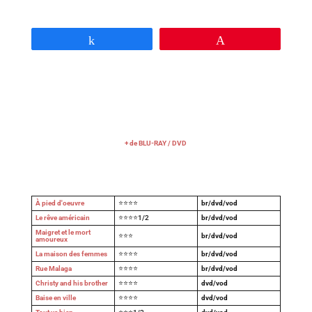
Partagez
Épingle
+ de BLU-RAY / DVD
À pied d'oeuvre
⭐⭐⭐⭐
br/dvd/vod
Le rêve américain
⭐⭐⭐⭐1/2
br/dvd/vod
Maigret et le mort
⭐⭐⭐
br/dvd/vod
amoureux
La maison des femmes
⭐⭐⭐⭐
br/dvd/vod
Rue Malaga
⭐⭐⭐⭐
br/dvd/vod
Christy and his brother
⭐⭐⭐⭐
dvd/vod
Baise en ville
⭐⭐⭐⭐
dvd/vod