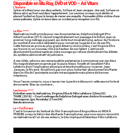
Disponible en Blu Ray, DVD et VOD – Ad Vitam
L’histoire
Sylvie vit à Brest avec ses deux enfants, Sofiane et Jean-Jacques. Une nuit, Sofiane se
blesse alors qu’il est seul dans l’appartement. Les services sociaux sont alertés et
placent l’enfant en foyer, le temps de mener une enquête. Persuadée d’être victime d’une
erreur judiciaire, Sylvie se lance dans un combat pour récupérer son fils.
Le film ****
Réalisatrice multi primée pour ses documentaires, Delphine Deloget (Prix
Albert-Londres 2015) réussit magistralement son passage à la fiction avec ce
premier long métrage puissant, qui évite tout misérabilisme, autour de l’histoire
du combat d’une mère célibataire pour conserver la garde d’un de ses fils.
Cette femme en proie au plus grand désarroi et à la colère, c’est Virginie Efira
qui trouve ici un nouveau rôle à la hauteur de son talent. L’actrice est
absolument bouleversante en mère courage qui refuse obstinément les diktats
du système administratif et judiciaire.
A ses côtés, saluons ses remarquables partenaires à commencer par ses deux
fils magistralement incarnés par le jeune Alexis Tonetti et l’excellent Félix
Lefebvre dont l’implication physique et émotionnelle pour incarner Jean-
Jacques, le fils ainé. N’oublions pas non plus, India Hair absolument bluffante
dans le rôle de l’assistante sociale intransigeante mais pleine de bonnes
intentions.
Vous l’aurez compris, vous n’aurez rien à perdre à découvrir cette œuvre forte et
émouvante. Bien au contraire…
Les bonus ****
Entretien avec la réalisatrice, Virginie Efira & Félix Lefebvre (20mn32)
TIGRE (2018) – Court-métrage de Delphine Deloget avec Ambre Grouwels, Liv
Henneguier, Igor Kovalsky (21mn34)
Bande annonce
Le + Cin’Écrans
C’est à l’occasion du festival du film francophone d’Angoulême où RIEN À
PERDRE a reçu le Valois des étudiants francophones, que nous avons rencontré
sa réalisatrice et l’un de ses acteurs, le très impliqué et talenteux Félix Lefebvre.