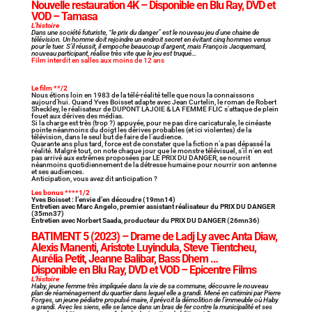
Nouvelle restauration 4K – Disponible en Blu Ray, DVD et
VOD – Tamasa
L’histoire
Dans une société futuriste, “le prix du danger” est le nouveau jeu d’une chaine de
télévision. Un homme doit rejoindre un endroit secret en évitant cinq hommes venus
pour le tuer. S’il réussit, il empoche beaucoup d’argent, mais François Jacquemard,
nouveau participant, réalise très vite que le jeu est truqué…
Film interdit en salles aux moins de 12 ans
Le film **/2
Nous étions loin en 1983 de la télé-réalité telle que nous la connaissons
aujourd’hui. Quand Yves Boisset adapte avec Jean Curtelin, le roman de Robert
Sheckley, le réalisateur de DUPONT LAJOIE & LA FEMME FLIC s’attaque de plein
fouet aux dérives des médias.
Si la charge est très (trop ?) appuyée, pour ne pas dire caricaturale, le cinéaste
pointe néanmoins du doigt les dérives probables (et ici violentes) de la
télévision, dans le seul but de faire de l’audience.
Quarante ans plus tard, force est de constater que la fiction n’a pas dépassé la
réalité. Malgré tout, on note chaque jour que le monstre télévisuel, s’il n’en est
pas arrivé aux extrêmes proposées par LE PRIX DU DANGER, se nourrit
néanmoins quotidiennement de la détresse humaine pour nourrir son antenne
et ses audiences.
Anticipation, vous avez dit anticipation ?
Les bonus ****1/2
Yves Boisset : l’envie d’en découdre (19mn14)
Entretien avec Marc Angelo, premier assistant réalisateur du PRIX DU DANGER
(35mn37)
Entretien avec Norbert Saada, producteur du PRIX DU DANGER (26mn36)
BATIMENT 5
(2023) – Drame de Ladj Ly avec Anta Diaw,
Alexis Manenti, Aristote Luyindula, Steve Tientcheu,
Aurélia Petit, Jeanne Balibar, Bass Dhem …
Disponible en Blu Ray, DVD et VOD – Epicentre Films
L’histoire
Haby, jeune femme très impliquée dans la vie de sa commune, découvre le nouveau
plan de réaménagement du quartier dans lequel elle a grandi. Mené en catimini par Pierre
Forges, un jeune pédiatre propulsé maire, il prévoit la démolition de l’immeuble où Haby
a grandi. Avec les siens, elle se lance dans un bras de fer contre la municipalité et ses