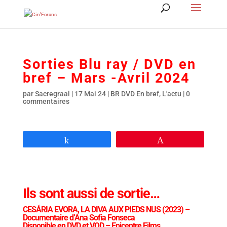
Sorties Blu ray / DVD en
bref – Mars -Avril 2024
par
Sacregraal
|
17 Mai 24
|
BR DVD En bref
,
L'actu
|
0
commentaires
Partagez
Épingle
Ils sont aussi de sortie…
CESÁRIA EVORA, LA DIVA AUX PIEDS NUS
(2023) –
Documentaire d’Ana Sofia Fonseca
Disponible en DVD et VOD – Epicentre Films