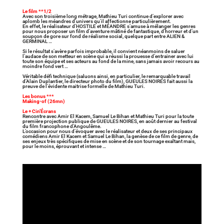
Le film **1/2
Avec son troisième long métrage, Mathieu Turi continue d’explorer avec
aplomb les méandres d’univers qu’il affectionne particulièrement.
En effet, le réalisateur d’HOSTILE et MÉANDRE s’amuse à mélanger les genres
pour nous proposer un film d’aventure mâtiné de fantastique, d’horreur et d’un
soupçon de gore sur fond de réalisme social, quelque part entre ALIEN &
GERMINAL …
Si le résultat s’avère parfois improbable, il convient néanmoins de saluer
l’audace de son metteur en scène qui a réussi la prouesse d’entrainer avec lui
toute son équipe et ses acteurs au fond de la mine, sans jamais avoir recours au
moindre fond vert …
Véritable défi technique (saluons ainsi, en particulier, le remarquable travail
d’Alain Duplantier, le directeur photo du film), GUEULES NOIRES fait aussi la
preuve de l’évidente maitrise formelle de Mathieu Turi.
Les bonus ***
Making-of (26mn)
Le + Cin’Écrans
Rencontre avec Amir El Kacem, Samuel Le Bihan et Mathieu Turi pour la toute
première projection publique de GUEULES NOIRES, en août dernier au festival
du film francophone d’Angoulême.
L’occasion pour nous d’évoquer avec le réalisateur et deux de ses principaux
comédiens Amir El Kacem et Samuel Le Bihan, la genèse de ce film de genre, de
ses enjeux très spécifiques de mise en scène et de son tournage exaltant mais,
pour le moins, éprouvant et intense …