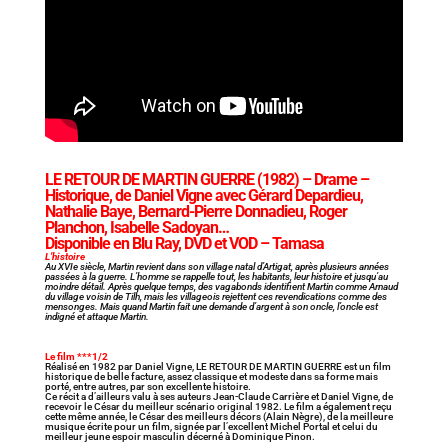
LE RETOUR DE MARTIN GUERRE
(1982) – Drame –
Historique, de Daniel Vigne avec Gérard Depardieu,
Nathalie Baye, Bernard-Pierre Donnadieu, Roger
Planchon, Isabelle Sadoyan…
Disponible en Blu Ray, DVD et VOD – Tamasa
L’histoire
Au XVIe siècle, Martin revient dans son village natal d’Artigat, après plusieurs années
passées à la guerre. L’homme se rappelle tout, les habitants, leur histoire et jusqu’au
moindre détail. Après quelque temps, des vagabonds identifient Martin comme Arnaud
du village voisin de Tilh, mais les villageois rejettent ces revendications comme des
mensonges. Mais quand Martin fait une demande d’argent à son oncle, l’oncle est
indigné et attaque Martin.
Le film ***1/2
Réalisé en 1982 par Daniel Vigne, LE RETOUR DE MARTIN GUERRE est un film
historique de belle facture, assez classique et modeste dans sa forme mais
porté, entre autres, par son excellente histoire.
Ce récit a d’ailleurs valu à ses auteurs Jean-Claude Carrière et Daniel Vigne, de
recevoir le César du meilleur scénario original 1982. Le film a également reçu
cette même année, le César des meilleurs décors (Alain Nègre), de la meilleure
musique écrite pour un film, signée par l’excellent Michel Portal et celui du
meilleur jeune espoir masculin décerné à Dominique Pinon.