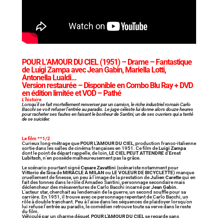
POUR L’AMOUR DU CIEL
(1951) – Drame – Fantastique
de Luigi Zampa avec Jean Gabin, Mariella Lotti,
Antonella Lualdi…
Version restaurée – Disponible en Combo Blu Ray + DVD
en édition limitée et VOD – Pathé
L’histoire
Lorsqu’il se fait mortellement renverser par un camion, le riche industriel romain Carlo
Bacchi se voit refuser l’entrée au paradis. Le juge céleste lui donne alors douze heures
pour racheter ses fautes en faisant le bonheur de Santini, un de ses ouvriers qui a tenté
de se suicider.
Le film **1/2
Curieux long-métrage que
POUR L’AMOUR DU CIEL
, production franco-italienne
sortie dans les salles de cinéma françaises en 1951. Ce film de
Luigi Zampa
dont le point de départ rappelle, de loin,
LE CIEL PEUT ATTENDRE
d’
Ernst
Lubitsch
, n’en possède malheureusement pas la grâce.
Le scénario pourtant signé
Cesare Zavattini
(scénariste notamment pour
Vittorio de Sica
de
MIRACLE À MILAN
ou
LE VOLEUR DE BICYCLETTE
) manque
cruellement de finesse, un peu à l’image de la prestation de
Julien Carette
qui en
fait des tonnes dans le rôle d’Amadeo Santini, personnage secondaire mais
déclencheur des mésaventures de Carlo Bacchi incarné par
Jean Gabin.
L’acteur star, cherchait au lendemain de la guerre, un second souffle pour sa
carrière. En 1951, il trouve avec ce personnage repentant de Carlo Bacchi, un
rôle à double tranchant. Peu à l’aise dans les séquences de plaidoyer lorsqu’on
lui refuse l’entrée au paradis, le comédien retrouve toute sa verve dans le reste
du film.
Véhiculé par un charme désuet,
POUR L’AMOUR DU CIEL
se regarde sans