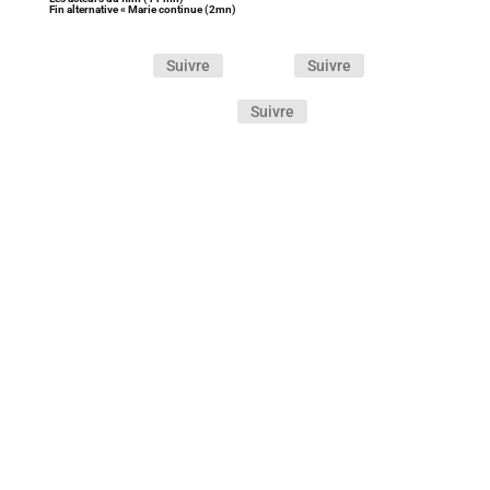
Fin alternative « Marie continue (2mn)
Suivre
Suivre
Suivre
Cette comédie policière décomplexée et « So 80’s
! » est portée par des interprètes en très grande
forme. Un film qui mérite pleinement d’être (re)vu
! Ne boudez pas votre plaisir…