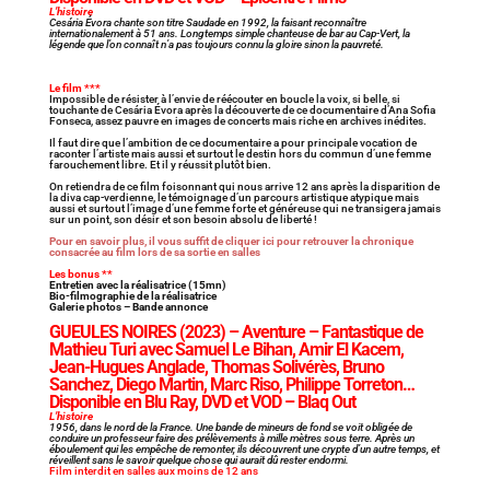
L’histoire
Cesária Évora chante son titre Saudade en 1992, la faisant reconnaître
internationalement à 51 ans. Longtemps simple chanteuse de bar au Cap-Vert, la
légende que l’on connaît n’a pas toujours connu la gloire sinon la pauvreté.
Le film ***
Impossible de résister à l’envie de réécouter en boucle la voix, si belle, si
touchante de Cesária Évora après la découverte de ce documentaire d’Ana Sofia
Fonseca, assez pauvre en images de concerts mais riche en archives inédites.
Il faut dire que l’ambition de ce documentaire a pour principale vocation de
raconter l’artiste mais aussi et surtout le destin hors du commun d’une femme
farouchement libre. Et il y réussit plutôt bien.
On retiendra de ce film foisonnant qui nous arrive 12 ans après la disparition de
la diva cap-verdienne, le témoignage d’un parcours artistique atypique mais
aussi et surtout l’image d’une femme forte et généreuse qui ne transigera jamais
sur un point, son désir et son besoin absolu de liberté !
Pour en savoir plus, il vous suffit de cliquer ici pour retrouver la chronique
consacrée au film lors de sa sortie en salles
Les bonus **
Entretien avec la réalisatrice (15mn)
Bio-filmographie de la réalisatrice
Galerie photos – Bande annonce
GUEULES NOIRES
(2023) – Aventure – Fantastique de
Mathieu Turi avec Samuel Le Bihan, Amir El Kacem,
Jean-Hugues Anglade, Thomas Solivérès, Bruno
Sanchez, Diego Martin, Marc Riso, Philippe Torreton…
Disponible en Blu Ray, DVD et VOD – Blaq Out
L’histoire
1956, dans le nord de la France. Une bande de mineurs de fond se voit obligée de
conduire un professeur faire des prélèvements à mille mètres sous terre. Après un
éboulement qui les empêche de remonter, ils découvrent une crypte d’un autre temps, et
réveillent sans le savoir quelque chose qui aurait dû rester endormi.
Film interdit en salles aux moins de 12 ans