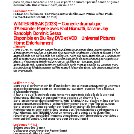
passion, mais sans ennui non plus, et porté de surcroit par une bande originale
de
Nino Rota
. Une vraie curiosité, on vous dit !
Les bonus ****
La Grande Désillusion : Entretiens autour du film avec Patrick Glâtre, Paola
Palma et Aurore Renaut (52 min)
WINTER BREAK
(2023) – Comédie dramatique
d’Alexander Payne avec Paul Giamatti, Da’vine Joy
Randolph, Dominic Sessa
Disponible en Blu Ray, DVD et VOD – Universal Pictures
Home Entertainment
L’histoire
Hiver 1970 : M. Hunham est professeur d’histoire ancienne dans un prestigieux lycée
d’enseignement privé pour garçons de la Nouvelle-Angleterre. Pédant et bourru, il n’est
apprécié ni de ses élèves ni de ses collègues. Alors que Noël approche, M. Hunham est
prié de rester sur le campus pour surveiller la poignée de pensionnaires consignés sur
place. Il n’en restera bientôt qu’un : Angus, un élève de 1ere aussi doué
qu’insubordonné. Trop récemment endeuillée par la mort de son fils au Vietnam, Mary,
la cuisinière de l’établissement, préfère rester à l’écart des fêtes. Elle vient compléter ce
trio improbable.
Le film ****1/2
Sorti trop discrètement en fin d’année dernière,
WINTER BREAK
mérite une vraie
séance de rattrapage pour celles et ceux qui auraient loupé ce film délicieux
d’
Alexander Payne
.
Il faut dire que l’histoire de cette rencontre entre trois éclopés de la vie » qui
s’ouvrent au dialogue et aux sentiments possède un charme fou.
Sans jamais verser dans la mièvrerie,
WINTER BREAK
qui s’avère même parfois
assez piquant, possède tous les ingrédients pour devenir un film culte, ceux
dans lesquels on aime se replonger régulièrement tant ils font du bien.
Porté par une mise en scène réjouissante des 70’s et la géniale performance de
Paul Giamatti
,
WINTER BREAK
est un remarquable conte de Noël, un film
réconfortant qui possède l’immense atout de pouvoir être (re)découvert à tout
moment de l’année. C’est assez rare pour être souligné !
Les bonus ***1/2
Scènes coupées (6 mn)
Collaborer avec Alexander Payne (9mn)
Les acteurs du film (11 mn)