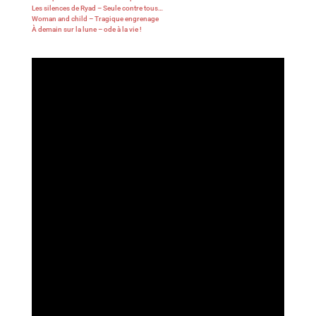
Les silences de Ryad – Seule contre tous…
Woman and child – Tragique engrenage
À demain sur la lune – ode à la vie !