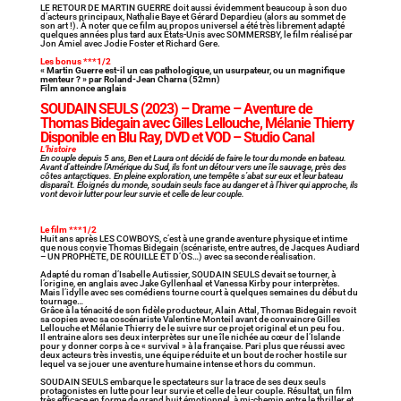
LE RETOUR DE MARTIN GUERRE doit aussi évidemment beaucoup à son duo
d’acteurs principaux, Nathalie Baye et Gérard Depardieu (alors au sommet de
son art !). À noter que ce film au propos universel a été très librement adapté
quelques années plus tard aux États-Unis avec SOMMERSBY, le film réalisé par
Jon Amiel avec Jodie Foster et Richard Gere.
Les bonus ***1/2
« Martin Guerre est-il un cas pathologique, un usurpateur, ou un magnifique
menteur ? » par Roland-Jean Charna (52mn)
Film annonce anglais
SOUDAIN SEULS
(2023) – Drame – Aventure de
Thomas Bidegain avec Gilles Lellouche, Mélanie Thierry
Disponible en Blu Ray, DVD et VOD – Studio Canal
L’histoire
En couple depuis 5 ans, Ben et Laura ont décidé de faire le tour du monde en bateau.
Avant d’atteindre l’Amérique du Sud, ils font un détour vers une île sauvage, près des
côtes antarctiques. En pleine exploration, une tempête s’abat sur eux et leur bateau
disparaît. Éloignés du monde, soudain seuls face au danger et à l’hiver qui approche, ils
vont devoir lutter pour leur survie et celle de leur couple.
Le film ***1/2
Huit ans après LES COWBOYS, c’est à une grande aventure physique et intime
que nous convie Thomas Bidegain (scénariste, entre autres, de Jacques Audiard
– UN PROPHÈTE, DE ROUILLE ET D’OS…) avec sa seconde réalisation.
Adapté du roman d’Isabelle Autissier, SOUDAIN SEULS devait se tourner, à
l’origine, en anglais avec Jake Gyllenhaal et Vanessa Kirby pour interprètes.
Mais l’idylle avec ses comédiens tourne court à quelques semaines du début du
tournage…
Grâce à la ténacité de son fidèle producteur, Alain Attal, Thomas Bidegain revoit
sa copies avec sa coscénariste Valentine Monteil avant de convaincre Gilles
Lellouche et Mélanie Thierry de le suivre sur ce projet original et un peu fou.
Il entraine alors ses deux interprètes sur une île nichée au cœur de l’Islande
pour y donner corps à ce « survival » à la française. Pari plus que réussi avec
deux acteurs très investis, une équipe réduite et un bout de rocher hostile sur
lequel va se jouer une aventure humaine intense et hors du commun.
SOUDAIN SEULS embarque le spectateurs sur la trace de ses deux seuls
protagonistes en lutte pour leur survie et celle de leur couple. Résultat, un film
très efficace en forme de grand huit émotionnel, à mi-chemin entre le thriller et