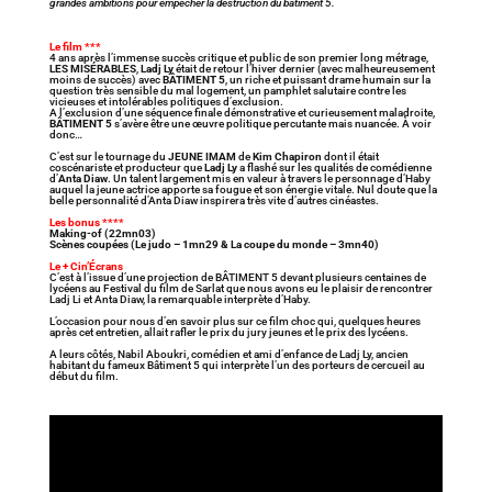
grandes ambitions pour empêcher la destruction du bâtiment 5.
Le film ***
4 ans après l’immense succès critique et public de son premier long métrage,
LES MISÉRABLES
,
Ladj Ly
était de retour l’hiver dernier (avec malheureusement
moins de succès) avec
BÂTIMENT 5
, un riche et puissant drame humain sur la
question très sensible du mal logement, un pamphlet salutaire contre les
vicieuses et intolérables politiques d’exclusion.
A l’exclusion d’une séquence finale démonstrative et curieusement maladroite,
BÂTIMENT 5
s’avère être une œuvre politique percutante mais nuancée. À voir
donc…
C’est sur le tournage du
JEUNE IMAM
de
Kim Chapiron
dont il était
coscénariste et producteur que
Ladj Ly
a flashé sur les qualités de comédienne
d’
Anta Diaw
. Un talent largement mis en valeur à travers le personnage d’Haby
auquel la jeune actrice apporte sa fougue et son énergie vitale. Nul doute que la
belle personnalité d’Anta Diaw inspirera très vite d’autres cinéastes.
Les bonus ****
Making-of (22mn03)
Scènes coupées (Le judo – 1mn29 & La coupe du monde – 3mn40)
Le + Cin’Écrans
C’est à l’issue d’une projection de BÂTIMENT 5 devant plusieurs centaines de
lycéens au Festival du film de Sarlat que nous avons eu le plaisir de rencontrer
Ladj Li et Anta Diaw, la remarquable interprète d’Haby.
L’occasion pour nous d’en savoir plus sur ce film choc qui, quelques heures
après cet entretien, allait rafler le prix du jury jeunes et le prix des lycéens.
A leurs côtés, Nabil Aboukri, comédien et ami d’enfance de Ladj Ly, ancien
habitant du fameux Bâtiment 5 qui interprète l’un des porteurs de cercueil au
début du film.