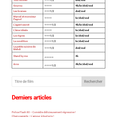
Tout va bien
⭐⭐⭐1/2
dvd/vod
Gourou
⭐⭐⭐⭐
4k/br/dvd/vod
Les braises
⭐⭐⭐1/2
dvd/vod
Marcel et monsieur
⭐⭐⭐⭐
br/dvd/vod
Pagnol
L'agent secret
⭐⭐⭐⭐1/2
4k/br/dvd/vod
L'âme idéale
⭐⭐⭐⭐
br/dvd/vod
Los tigres
⭐⭐⭐1/2
br/dvd/vod
La condition
⭐⭐⭐⭐1/2
br/dvd/vod
La petite cuisine de
⭐⭐⭐1/2
dvd/vod
Mehdi
Stand by me
4
k
⭐⭐⭐⭐⭐
Arco
4k/br/dvd/vod
⭐⭐⭐⭐1/2
Rechercher
Derniers articles
Police Flash 80 – Comédie délicieusement régressive !
Chers parents – L’amour à tout prix !