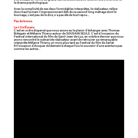
le drame psychologique.
Avec la complicité de ses deux formidables interprètes, le réalisateur relève
donc haut la main l’impressionnant défi de ce second long métrage dont le
tournage, c’est peu de le dire, n’a pas été de tout repos…
Pas de bonus
Le + Cin’Écrans
C’est en ordre dispersé que nous avons eu le plaisir d’échanger avec Thomas
Bidegain et Mélanie Thierry autour de SOUDAIN SEULS. C’est à l’occasion du
Festival international du film de Saint-Jean-de-Luz, en octobre dernier que nous
avons rencontré le scénariste réalisateur avant de retrouver sa remarquable
interprète Mélanie Thierry, un mois plus tard au Festival du film de Sarlat.
Et l’occasion d’évoquer évidement à chaque fois le souvenir d’une aventure pas
comme les autres…