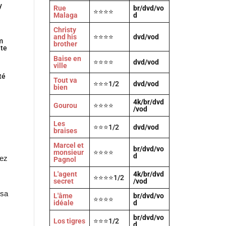
y
Rue
br/dvd/vo
⭐⭐⭐⭐
Malaga
d
Christy
and his
⭐⭐⭐⭐
dvd/vod
m
brother
ite
Baise en
⭐⭐⭐⭐
dvd/vod
ville
té
Tout va
⭐⭐⭐1/2
dvd/vod
bien
4k/br/dvd
Gourou
⭐⭐⭐⭐
/vod
Les
⭐⭐⭐1/2
dvd/vod
braises
Marcel et
br/dvd/vo
monsieur
⭐⭐⭐⭐
d
sez
Pagnol
L'agent
4k/br/dvd
⭐⭐⭐⭐1/2
secret
/vod
 sa
L'âme
br/dvd/vo
⭐⭐⭐⭐
idéale
d
br/dvd/vo
Los tigres
⭐⭐⭐1/2
d