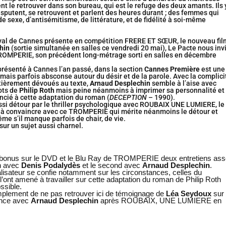
nt le retrouver dans son bureau, qui est le refuge des deux amants. Ils 
disputent, se retrouvent et parlent des heures durant ; des femmes qui
de sexe, d’antisémitisme, de littérature, et de fidélité à soi-même
tival de Cannes présente en compétition FRERE ET SŒUR, le nouveau fil
hin
(sortie simultanée en salles ce vendredi 20 mai), Le Pacte nous inv
TROMPERIE, son précédent long-métrage sorti en salles en décembre
i présenté à Cannes l’an passé, dans la section
Cannes Première
est une
mais parfois absconse autour du désir et de la parole. Avec la complici
ièrement dévoués au texte,
Arnaud Desplechin
semble à l’aise avec
mots de
Philip Roth
mais peine néanmoins à imprimer sa personnalité et
ncié à cette adaptation du roman (
DECEPTION
– 1990).
ssi détour par le thriller psychologique avec ROUBAIX UNE LUMIERE, le
e à convaincre avec ce TROMPERIE qui mérite néanmoins le détour et
ême s’il manque parfois de chair, de vie.
sur un sujet aussi charnel.
bonus sur le DVD et le Blu Ray de TROMPERIE deux entretiens as
un avec
Denis Podalydès
et le second avec
Arnaud Desplechin
.
alisateur se confie notamment sur les circonstances, celles du
l’ont amené à travailler sur cette adaptation du roman de Philip Roth
ssible.
mplement de ne pas retrouver ici de témoignage de
Léa Seydoux
sur
ence avec
Arnaud Desplechin
après ROUBAIX, UNE LUMIERE en