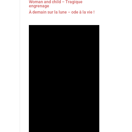
Woman and child – Tragique
engrenage
À demain sur la lune – ode à la vie !