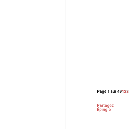
Découvrez le
Awards qui se
Page 1 sur 49
1
2
3
Partagez
Épingle