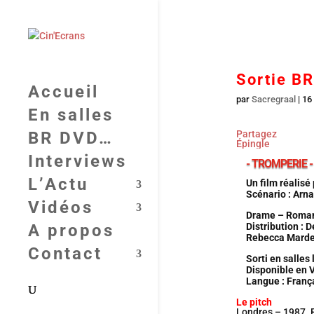
Sortie BR
Accueil
par
Sacregraal
|
16
En salles
BR DVD…
Partagez
Épingle
Interviews
- TROMPERIE -
L’Actu
Un film réalisé
Scénario : Arna
Vidéos
Drame – Roman
Distribution :
A propos
Rebecca Marde
Contact
Sorti en salles
Disponible en 
Langue : França
Le pitch
Londres – 1987. P