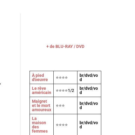
Actu
Vidéos
A propos
Contact
+ de BLU-RAY / DVD
À pied
br/dvd/vo
⭐⭐⭐⭐
d'oeuvre
d
»
Le rêve
br/dvd/vo
⭐⭐⭐⭐1/2
américain
d
Maigret
br/dvd/vo
et le mort
⭐⭐⭐
d
amoureux
La
maison
br/dvd/vo
⭐⭐⭐⭐
des
d
femmes