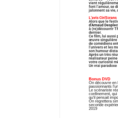
vient régulièreme
font l’amour, se 
jalonnent sa vie, 
L’avis Cin’Ecrans
Alors que le fes
d’Arnaud Desplec
à (re)découvrir 
dernier.
Ce film, lui auss
œuvre singulière 
de comédiens ent
l’univers et les 
son humour dista
Après un très réu
réalisateur pein
votre curiosité m
Un vrai paradoxe 
Bonus DVD
On découvre en 
passionnants l’
Le scénariste ré
confinement, qui 
qu’il pensait impo
On regrettera si
seconde expéri
2019