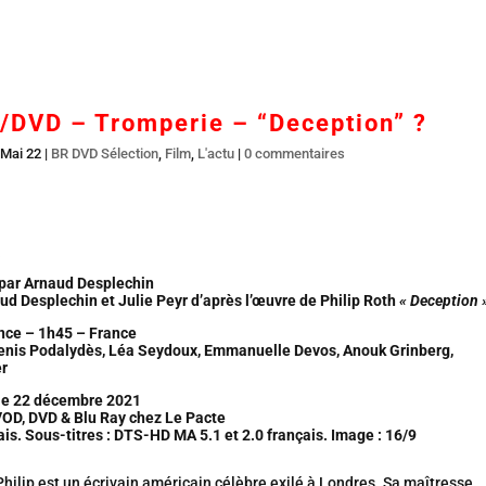
Accueil
En salles
BR DVD…
Interviews
L’
/DVD – Tromperie – “Deception” ?
 Mai 22
|
BR DVD Sélection
,
Film
,
L'actu
|
0 commentaires
 par Arnaud Desplechin
ud Desplechin et Julie Peyr d’après l’œuvre de Philip Roth
« Deception 
ce – 1h45 – France
 Denis Podalydès, Léa Seydoux, Emmanuelle Devos, Anouk Grinberg,
r
 le 22 décembre 2021
VOD, DVD & Blu Ray chez Le Pacte
is. Sous-titres :
DTS-HD MA 5.1 et 2.0 français. Image : 16/9
hilip est un écrivain américain célèbre exilé à Londres. Sa maîtresse