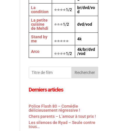
La
br/dvd/vo
⭐⭐⭐⭐1/2
condition
d
La petite
cuisine
⭐⭐⭐1/2
dvd/vod
de Mehdi
Stand by
4
k
me
⭐⭐⭐⭐⭐
4k/br/dvd
Arco
⭐⭐⭐⭐1/2
/vod
Rechercher
Derniers articles
Police Flash 80 – Comédie
délicieusement régressive !
Chers parents – L’amour à tout prix !
Les silences de Ryad – Seule contre
tous…