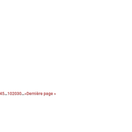
 palmarès complet de l’édition 2026 des Paris Film Critics
 sont déroulés le dimanche 8 février à Paris.
4
5
…
10
20
30
…
»
Dernière page »