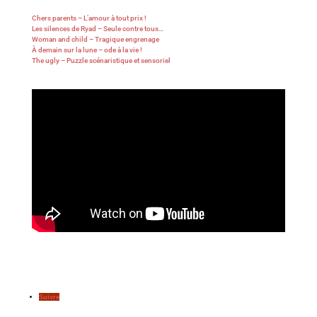
Chers parents – L’amour à tout prix !
Les silences de Ryad – Seule contre tous…
Woman and child – Tragique engrenage
À demain sur la lune – ode à la vie !
The ugly – Puzzle scénaristique et sensoriel
Suivre