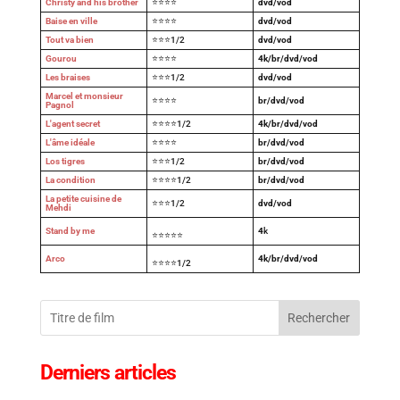
Christy and his brother
⭐⭐⭐⭐
dvd/vod
Baise en ville
⭐⭐⭐⭐
dvd/vod
Tout va bien
⭐⭐⭐1/2
dvd/vod
Gourou
⭐⭐⭐⭐
4k/br/dvd/vod
Les braises
⭐⭐⭐1/2
dvd/vod
Marcel et monsieur
⭐⭐⭐⭐
br/dvd/vod
Pagnol
L'agent secret
⭐⭐⭐⭐1/2
4k/br/dvd/vod
L'âme idéale
⭐⭐⭐⭐
br/dvd/vod
Los tigres
⭐⭐⭐1/2
br/dvd/vod
La condition
⭐⭐⭐⭐1/2
br/dvd/vod
La petite cuisine de
⭐⭐⭐1/2
dvd/vod
Mehdi
Stand by me
4
k
⭐⭐⭐⭐⭐
Arco
4k/br/dvd/vod
⭐⭐⭐⭐1/2
Rechercher
Derniers articles