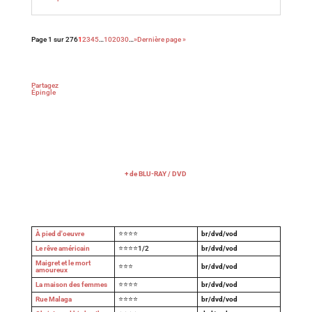
Page 1 sur 276
1
2
3
4
5
…
10
20
30
…
»
Dernière page »
Partagez
Épingle
+ de BLU-RAY / DVD
À pied d'oeuvre
⭐⭐⭐⭐
br/dvd/vod
Le rêve américain
⭐⭐⭐⭐1/2
br/dvd/vod
Maigret et le mort
⭐⭐⭐
br/dvd/vod
amoureux
La maison des femmes
⭐⭐⭐⭐
br/dvd/vod
Rue Malaga
⭐⭐⭐⭐
br/dvd/vod