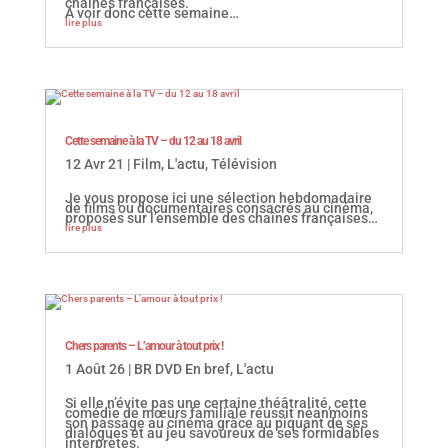
chaînes françaises.
A voir donc cette semaine…
lire plus
Cette semaine à la TV – du 12 au 18 avril
12 Avr 21
|
Film
,
L'actu
,
Télévision
Je vous propose ici une sélection hebdomadaire
de films ou documentaires consacrés au cinéma,
proposés sur l’ensemble des chaînes françaises…
lire plus
Chers parents – L’amour à tout prix !
1 Août 26
|
BR DVD En bref
,
L'actu
Si elle n’évite pas une certaine théâtralité, cette
comédie de mœurs familiale réussit néanmoins
son passage au cinéma grâce au piquant de ses
dialogues et au jeu savoureux de ses formidables
interprètes.