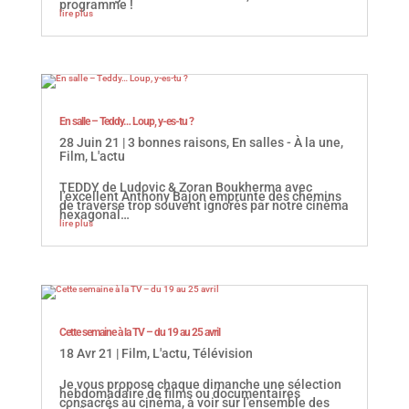
programme !
lire plus
En salle – Teddy… Loup, y-es-tu ?
28 Juin 21
|
3 bonnes raisons
,
En salles - À la une
,
Film
,
L'actu
TEDDY de Ludovic & Zoran Boukherma avec
l’excellent Anthony Bajon emprunte des chemins
de traverse trop souvent ignorés par notre cinéma
hexagonal…
lire plus
Cette semaine à la TV – du 19 au 25 avril
18 Avr 21
|
Film
,
L'actu
,
Télévision
Je vous propose chaque dimanche une sélection
hebdomadaire de films ou documentaires
consacrés au cinéma, à voir sur l’ensemble des