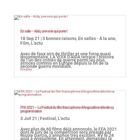
En salle – Aida, une voix qui porte !
18 Sep 21
|
3 bonnes raisons
,
En salles - À la une
,
Film
,
L'actu
Avec de faux airs de thriller et une force quasi
documentaire, LA VOIX D’AIDA retrace l’histoire
de l’un des crimes de guerre parmi les plus
atroces commis en Europe depuis la fin de la
seconde guerre mondiale.
lire plus
FFA 2021 – Le Festival du film francophone d’Angoulême dévoile sa
programmation
3 Juil 21
|
Festival
,
L'actu
Avec plus de 60 films déjà annoncés, le FFA 2021
dont le jury de la compétition sera présidé par
Nicole Garcia, s’annonce très excitant. RV le 24
août à Angoulême. En attendant, demandez le