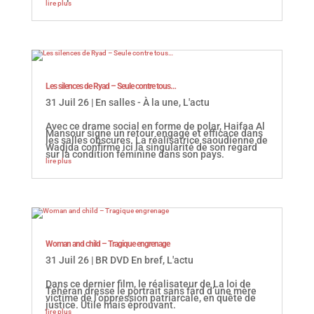
lire plus
Les silences de Ryad – Seule contre tous…
31 Juil 26
|
En salles - À la une
,
L'actu
Avec ce drame social en forme de polar, Haifaa Al
Mansour signe un retour engagé et efficace dans
les salles obscures. La réalisatrice saoudienne de
Wadjda confirme ici la singularité de son regard
sur la condition féminine dans son pays.
lire plus
Woman and child – Tragique engrenage
31 Juil 26
|
BR DVD En bref
,
L'actu
Dans ce dernier film, le réalisateur de La loi de
Téhéran dresse le portrait sans fard d’une mère
victime de l’oppression patriarcale, en quête de
justice. Utile mais éprouvant.
lire plus