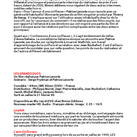
Villeret
et une longue et passionnante interview du réalisateur de près d’une
heure, datant de 2000,
Rimini éditions
nous régalent de deux autres interviews,
inédites cette fois-ci.
Dans « Pour l’amour d’une coiffeuse »
Patrice Leconte
nous raconte avec sa
générosité habituelle l’étonnante genèse de ce film singulier produit par
Thierry
de Ganay
. Il s’explique aussi sur l’utilisation assez inhabituelle chez lui de la
voix-off, sur le « pourquoi du comment » il ne réalise que des films courts, sur
son rapport à l’enfance et à ses émotions qui ont inspiré une partie du film et
puis il évoque aussi les relations parfois compliquées entre ses deux acteurs
principaux.
Quant aux « Confessions d’une coiffeuse », il s’agit évidemment de celles
d’
Anna Galiena
. La comédienne italienne évoque sa rencontre avec
Patrice
Leconte
, ses doutes sur sa légitimité à incarner Mathilde, son travail
d’apprentissage de la coiffure et sa relation avec
Jean Rochefort
. Il est d’ailleurs
amusant de constater que, sur cette question, les points de vue du réalisateur et
de l’actrice diffèrent véritablement.
LES GRANDS DUCS
Un film réalisé par Patrice Leconte
Scénario : Serge Frydman et Patrice Leconte
Comédie – 84mn (BR) 80mn (DVD) – France
Distribution : Philippe Noiret, Jean-Pierre Marielle, Jean Rochefort, Catherine
Jacob, Michel Blanc, Jacques Nolot…
Sorti en salles le 21 février 96
Disponible en Blu-ray et DVD chez Rimini Editions
Nouveau master HD. Audio : Français stéréo. Image : 2.35 – 16/9
Le pitch
Trois vieux comédiens, sans le sou, minables et au chômage, sont engagés dans
une comédie de boulevard médiocre, qui part en tournée. Le spectacle est monté
par un producteur escroc, bien décidé à le saboter afin de toucher l’argent des
assurances. Mais les trois acteurs se prennent au jeu et s’investissent dans ce
qui sera peut-être la dernière chance de leur vie.
L’avis Cin’Ecrans
Accueilli sans grand enthousiasme lors de sa sortie en salles en 1996, LES