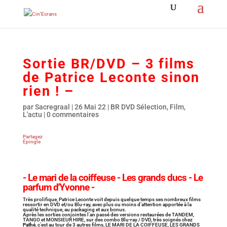
Sortie BR/DVD – 3 films
de Patrice Leconte sinon
rien ! –
par
Sacregraal
|
26 Mai 22
|
BR DVD Sélection
,
Film
,
L'actu
|
0 commentaires
Partagez
Épingle
- Le mari de la coiffeuse - Les grands ducs - Le
parfum d'Yvonne -
Très prolifique, Patrice Leconte voit depuis quelque temps ses nombreux films
ressortir en DVD et/ou Blu-ray, avec plus ou moins d’attention apportée à la
qualité technique, au packaging et aux bonus.
Après les sorties conjointes l’an passé des versions restaurées de TANDEM,
TANGO et MONSIEUR HIRE, sur des combo Blu-ray / DVD, très soignés chez
Pathé
, c’est au tour de 3 autres films, LE MARI DE LA COIFFEUSE, LES GRANDS