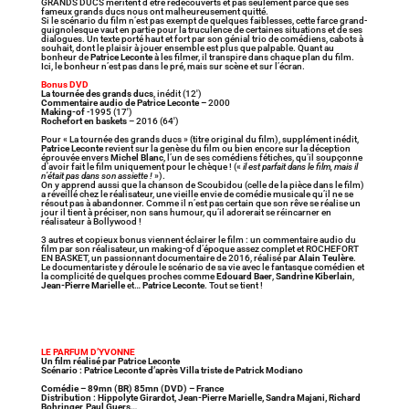
GRANDS DUCS méritent d’être redécouverts et pas seulement parce que ses
fameux grands ducs nous ont malheureusement quitté.
Si le scénario du film n’est pas exempt de quelques faiblesses, cette farce grand-
guignolesque vaut en partie pour la truculence de certaines situations et de ses
dialogues. Un texte porté haut et fort par son génial trio de comédiens, cabots à
souhait, dont le plaisir à jouer ensemble est plus que palpable. Quant au
bonheur de
Patrice Leconte
à les filmer, il transpire dans chaque plan du film.
Ici, le bonheur n’est pas dans le pré, mais sur scène et sur l’écran.
Bonus DVD
La tournée des grands ducs
, inédit (12′)
Commentaire audio de Patrice Leconte –
2000
Making-of
-1995 (17′)
Rochefort en baskets
– 2016 (64′)
Pour « La tournée des grands ducs » (titre original du film), supplément inédit,
Patrice Leconte
revient sur la genèse du film ou bien encore sur la déception
éprouvée envers
Michel Blanc
, l’un de ses comédiens fétiches, qu’il soupçonne
d’avoir fait le film uniquement pour le chèque ! («
il est parfait dans le film, mais il
n’était pas dans son assiette !
»).
On y apprend aussi que la chanson de Scoubidou (celle de la pièce dans le film)
a réveillé chez le réalisateur, une vieille envie de comédie musicale qu’il ne se
résout pas à abandonner. Comme il n’est pas certain que son rêve se réalise un
jour il tient à préciser, non sans humour, qu’il adorerait se réincarner en
réalisateur à Bollywood !
3 autres et copieux bonus viennent éclairer le film : un commentaire audio du
film par son réalisateur, un making-of d’époque assez complet et ROCHEFORT
EN BASKET, un passionnant documentaire de 2016, réalisé par
Alain Teulère
.
Le documentariste y déroule le scénario de sa vie avec le fantasque comédien et
la complicité de quelques proches comme
Edouard Baer
,
Sandrine Kiberlain
,
Jean-Pierre Marielle
et…
Patrice Leconte
. Tout se tient !
LE PARFUM D’YVONNE
Un film réalisé par Patrice Leconte
Scénario : Patrice Leconte d’après Villa triste de Patrick Modiano
Comédie – 89mn (BR) 85mn (DVD) – France
Distribution : Hippolyte Girardot, Jean-Pierre Marielle, Sandra Majani, Richard
Bohringer, Paul Guers…