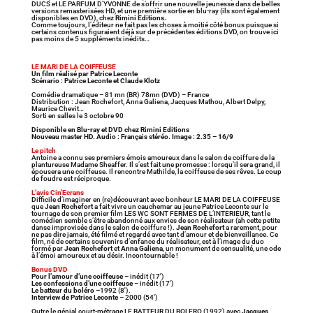
DUCS et LE PARFUM D’YVONNE de s’offrir une nouvelle jeunesse dans de belles
versions remasterisées HD, et une première sortie en blu-ray (ils sont également
disponibles en DVD), chez
Rimini Editions.
Comme toujours, l’éditeur ne fait pas les choses à moitié côté bonus puisque si
certains contenus figuraient déjà sur de précédentes éditions DVD, on trouve ici
pas moins de 5 suppléments inédits…
LE MARI DE LA COIFFEUSE
Un film réalisé par Patrice Leconte
Scénario : Patrice Leconte et Claude Klotz
Comédie dramatique – 81 mn (BR) 78mn (DVD) – France
Distribution : Jean Rochefort, Anna Galiena, Jacques Mathou, Albert Delpy,
Maurice Chevit…
Sorti en salles le 3 octobre 90
Disponible en Blu-ray et DVD chez Rimini Editions
Nouveau master HD. Audio : Français stéréo. Image : 2.35 – 16/9
Le pitch
Antoine a connu ses premiers émois amoureux dans le salon de coiffure de la
plantureuse Madame Sheaffer. Il s’est fait une promesse : lorsqu’il sera grand, il
épousera une coiffeuse. Il rencontre Mathilde, la coiffeuse de ses rêves. Le coup
de foudre est réciproque.
L’avis Cin’Ecrans
Difficile d’imaginer en (re)découvrant avec bonheur LE MARI DE LA COIFFEUSE
que
Jean Rochefort
a fait vivre un cauchemar au jeune Patrice Leconte sur le
tournage de son premier film LES WC SONT FERMES DE L’INTERIEUR, tant le
comédien semble s’être abandonné aux envies de son réalisateur (ah cette petite
danse improvisée dans le salon de coiffure !).
Jean Rochefort
a rarement, pour
ne pas dire jamais, été filmé et regardé avec tant d’amour et de bienveillance. Ce
film, né de certains souvenirs d’enfance du réalisateur, est à l’image du duo
formé par
Jean Rochefort
et
Anna Galiena
, un monument de sensualité, une ode
à l’émoi amoureux et au désir. Incontournable !
Bonus DVD
Pour l’amour d’une coiffeuse
– inédit (17′)
Les confessions d’une coiffeuse
– inédit (17′)
Le batteur du boléro –
1992 (8′).
Interview de Patrice Leconte
– 2000 (54′)
Outre le génial court-métrage LE BATTEUR DU BOLERO (1992) avec
Jacques