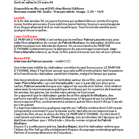
Sorti en salles le 23 mars 94
Disponible en Blu-ray et DVD chez Rimini Editions
Nouveau master HD. Audio : Français stéréo. Image : 2.35 – 16/9
Le pitch
À la fin des années 50, un jeune homme qui prétend être un comte d’origine
russe, tombe amoureux d’une sublime jeune femme, toujours accompagnée
d’un dogue allemand et d’un vieil excentrique. Tout le monde semble avoir
quelque chose à cacher…
L’avis Cin’Ecrans
LE PARFUM D’YVONNE n’est certes pas le meilleur
Patrice Leconte
mais avec
cette libre adaptation du roman de
Patrick Modiano
, le réalisateur distille une
petite musique non dénuée de charme. On se souviendra du PARFUM
D’YVONNE notamment pour la démesure du personnage incarné par
Jean-
Pierre Marielle
même si, au final, le film peine à trouver son ton et son rythme.
Bonus DVD
Interview de Patrice Leconte
– inédit (12′)
Une interview inédite du réalisateur constitue le seul bonus pour LE PARFUM
D’YVONNE, Mais il faut bien avouer que cela suffit à notre plaisir tant la passion
et la franchise du réalisateur semblent intactes, malgré le temps qui passe.
Dés les premières secondes de l’entretien autour de ce film, son premier avec
Jean-Pierre Marielle
«
ça c’est irremplaçable
» qui n’a pas été son plus gros
carton,
Patrice Leconte
évoque son rapport au succès et à l’échec. Une relation
saine avec la reconnaissance publique et critique qui lui a permis de traverser
les années, les genres, les modes sans jamais se fourvoyer.
On y apprend que le réalisateur garde de ce film adapté de
Modiano
, des
parfums narratifs qui lui plaisaient beaucoup à l’époque et qui lui plaisent
encore aujourd’hui, contrairement à certains autres films dont il dit qu’il aurait
pu s’en passer.
Il y exprime néanmoins quelques regrets sur l’affiche cinéma dont il dit ne pas
comprendre comment il a pu la laisser sortir, tant elle ne correspond pas à
l’esprit du film, et sur le choix du titre, LE PARFUM D’YVONNE. Un titre dont il
s’est laissé convaincre par
Thierry de Ganay
, son producteur de l’époque, qu’il
était bien meilleur que « Villa triste », titre du roman original de
Patrick
Modiano
.
Et puis il y a cette jeune actrice,
Sandra Majani
, dont le réalisateur estime que
l’échec du film fait qu’elle a totalement disparu du paysage cinématographique.
Parfum d’incompréhension et d’injustice…