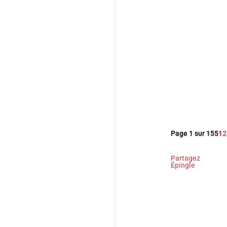
Avec sa nouv
réalisateur 
et cruelle. Un
singularité d
Page 1 sur 155
1
2
Partagez
Épingle