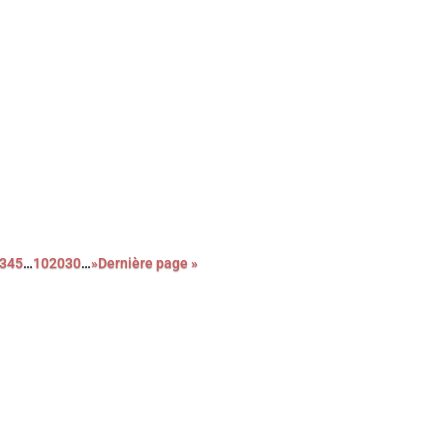
elle comédie, portée par le génial Mads Mikkelsen, le
danois Anders Thomas Jensen signe une réjouissante farce noire
 film qui, contre toute attente, célèbre la bienveillance et la
es êtres …
3
4
5
…
10
20
30
…
»
Dernière page »