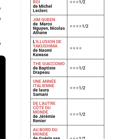
ROI
⭐⭐⭐1/2
de Michel
r
Leclerc
e
JIM QUEEN
de Marco
⭐⭐⭐⭐1/2
Nguyen, Nicolas
Athane
L
'ILLUSION DE
e
YAKUSHIMA
⭐⭐⭐⭐
de Naomi
Kawase
THE GIACCOMO
de Baptiste
⭐⭐⭐1/2
Drapeau
UNE ANNÉE
ITALIENNE
⭐⭐⭐1/2
de laura
Samani
DE L'AUTRE
CÔTÉ DU
MONDE
⭐⭐⭐1/2
de Jérémie
Renier
AU BORD DU
MONDE
de Guérin van
⭐⭐⭐1/2