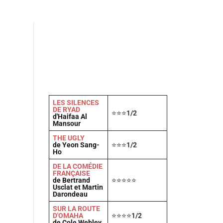
Actu
Vidéos
A propos
Contact
LES SILENCES
DE RYAD
⭐⭐⭐1/2
d'Haifaa Al
Mansour
THE UGLY
de Yeon Sang-
⭐⭐⭐1/2
Ho
DE LA COMÉDIE
FRANÇAISE
de Bertrand
⭐⭐⭐⭐⭐
Usclat et Martin
Darondeau
SUR LA ROUTE
D'OMAHA
⭐⭐⭐⭐1/2
de Cole Webley