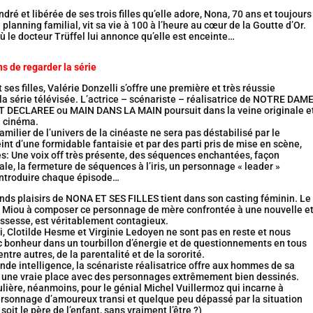
ré et libérée de ses trois filles qu’elle adore, Nona, 70 ans et toujours
planning familial, vit sa vie à 100 à l’heure au cœur de la Goutte d’Or.
ù le docteur Trüffel lui annonce qu’elle est enceinte…
s de regarder la série
ses filles, Valérie Donzelli s’offre une première et très réussie
la série télévisée. L’actrice – scénariste – réalisatrice de NOTRE DAME
DECLAREE ou MAIN DANS LA MAIN poursuit dans la veine originale e
n cinéma.
amilier de l’univers de la cinéaste ne sera pas déstabilisé par le
nt d’une formidable fantaisie et par des parti pris de mise en scène,
s: Une voix off très présente, des séquences enchantées, façon
e, la fermeture de séquences à l’iris, un personnage « leader »
 introduire chaque épisode…
nds plaisirs de NONA ET SES FILLES tient dans son casting féminin. Le
u Miou à composer ce personnage de mère confrontée à une nouvelle e
ossesse, est véritablement contagieux.
i, Clotilde Hesme et Virginie Ledoyen ne sont pas en reste et nous
c bonheur dans un tourbillon d’énergie et de questionnements en tous
ntre autres, de la parentalité et de la sororité.
nde intelligence, la scénariste réalisatrice offre aux hommes de sa
, une vraie place avec des personnages extrêmement bien dessinés.
lière, néanmoins, pour le génial Michel Vuillermoz qui incarne à
ersonnage d’amoureux transi et quelque peu dépassé par la situation
l soit le père de l’enfant, sans vraiment l’être ?)