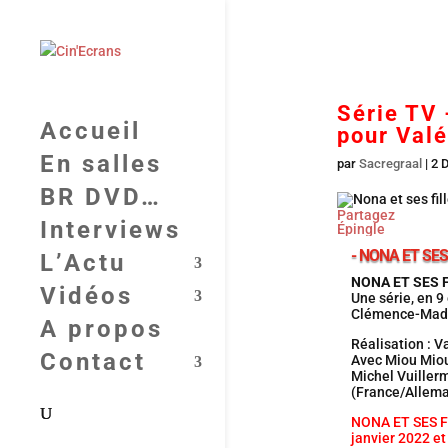
Série TV 
Accueil
pour Valé
En salles
par
Sacregraal
|
2 
BR DVD…
Partagez
Interviews
Épingle
- NONA ET SES 
L’Actu
NONA ET SES 
Vidéos
Une série, en 9
Clémence-Madel
A propos
Réalisation : V
Contact
Avec Miou Miou,
Michel Vuiller
(France/Allema
NONA ET SES FI
janvier 2022 et