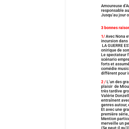
Amoureuse d’And
responsable au 
Jusqu’au jour o
3 bonnes raison
1/
Avec Nona et 
incursion dans 
LA GUERRE EST 
onirique de so
Le spectateur f
scénario emprei
forts et assumé
comédie musical
différent pour
2 /
L’un des gra
plaisir de Mio
très tardive gr
Valérie Donzell
entraînent ave
genres autour, e
Et avec une gra
première série
Mention particu
merveille un p
(Se peut-il qu’i