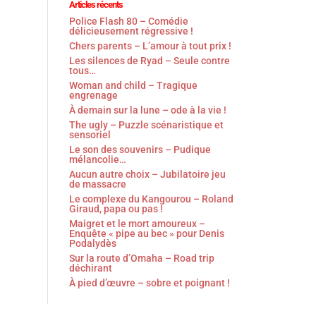
Articles récents
Police Flash 80 – Comédie
délicieusement régressive !
Chers parents – L’amour à tout prix !
Les silences de Ryad – Seule contre
tous…
Woman and child – Tragique
engrenage
À demain sur la lune – ode à la vie !
The ugly – Puzzle scénaristique et
sensoriel
Le son des souvenirs – Pudique
mélancolie…
Aucun autre choix – Jubilatoire jeu
de massacre
Le complexe du Kangourou – Roland
Giraud, papa ou pas !
Maigret et le mort amoureux –
Enquête « pipe au bec » pour Denis
Podalydès
Sur la route d’Omaha – Road trip
déchirant
À pied d’œuvre – sobre et poignant !