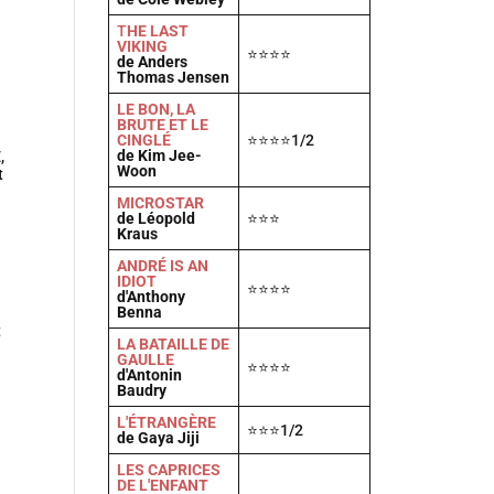
T
HE LAST
VIKING
⭐⭐⭐⭐
de Anders
Thomas Jensen
LE BON, LA
BRUTE ET LE
CINGLÉ
⭐⭐⭐⭐1/2
de Kim Jee-
,
Woon
t
MICROSTAR
de Léopold
⭐⭐⭐
Kraus
ANDRÉ IS AN
IDIOT
⭐⭐⭐⭐
d'Anthony
Benna
t
LA BATAILLE DE
GAULLE
⭐⭐⭐⭐
d'Antonin
Baudry
L'ÉTRANGÈRE
⭐⭐⭐1/2
de Gaya Jiji
LES CAPRICES
DE L'ENFANT