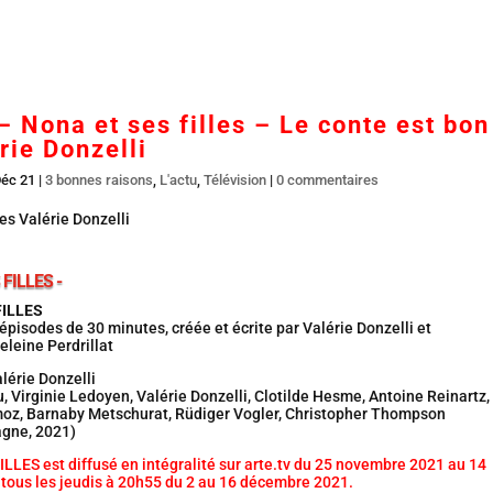
Accueil
En salles
BR DVD…
Interviews
L’
– Nona et ses filles – Le conte est bon
rie Donzelli
Déc 21
|
3 bonnes raisons
,
L'actu
,
Télévision
|
0 commentaires
FILLES -
FILLES
 épisodes de 30 minutes, créée et écrite par Valérie Donzelli et
eine Perdrillat
alérie Donzelli
 Virginie Ledoyen, Valérie Donzelli, Clotilde Hesme, Antoine Reinartz,
moz, Barnaby Metschurat, Rüdiger Vogler, Christopher Thompson
gne, 2021)
LLES est diffusé en intégralité sur arte.tv du 25 novembre 2021 au 14
 tous les jeudis à 20h55 du 2 au 16 décembre 2021.