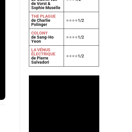
de Vorst &
Sophie Muselle
THE PLAGUE
de Charlie
⭐⭐⭐⭐1/2
Polinger
COLONY
de Sang-Ho
⭐⭐⭐⭐1/2
Yeon
LA VÉNUS
ÉLECTRIQUE
⭐⭐⭐⭐1/2
de Pierre
Salvadori