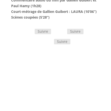
Commentaire audio du film par Gallien Guibert et
Paul Hamy (1h28)
Court-métrage de Gallien Guibert : LAURA (10’06’’)
Scènes coupées (5’28’’)
Suivre
Suivre
Suivre
15 ans déjà que Sylvain Chomet n’avait pas
réalisé de film d’animation. C’est donc avec