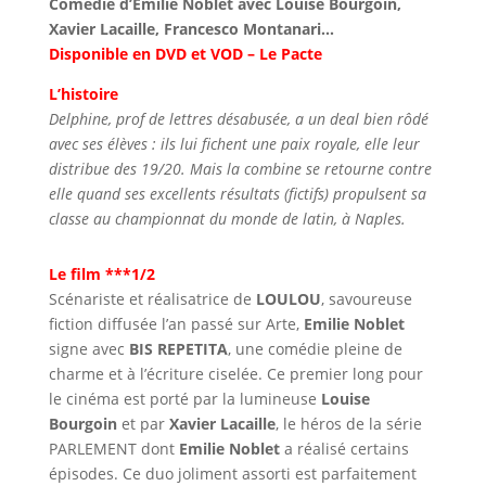
Comédie d’Émilie Noblet avec Louise Bourgoin,
Xavier Lacaille, Francesco Montanari…
Disponible en DVD et VOD – Le Pacte
L’histoire
Delphine, prof de lettres désabusée, a un deal bien rôdé
avec ses élèves : ils lui fichent une paix royale, elle leur
distribue des 19/20. Mais la combine se retourne contre
elle quand ses excellents résultats (fictifs) propulsent sa
classe au championnat du monde de latin, à Naples.
Le film ***1/2
Scénariste et réalisatrice de
LOULOU
, savoureuse
fiction diffusée l’an passé sur Arte,
Emilie Noblet
signe avec
BIS REPETITA
, une comédie pleine de
charme et à l’écriture ciselée. Ce premier long pour
le cinéma est porté par la lumineuse
Louise
Bourgoin
et par
Xavier Lacaille
, le héros de la série
PARLEMENT dont
Emilie Noblet
a réalisé certains
épisodes. Ce duo joliment assorti est parfaitement