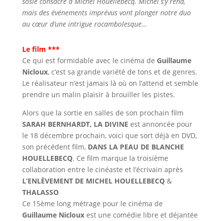
sosie consacré à Michel Houellebecq. Michel s’y rend,
mais des événements imprévus vont plonger notre duo
au cœur d’une intrigue rocambolesque…
Le film ***
Ce qui est formidable avec le cinéma de
Guillaume
Nicloux
, c’est sa grande variété de tons et de genres.
Le réalisateur n’est jamais là où on l’attend et semble
prendre un malin plaisir à brouiller les pistes.
Alors que la sortie en salles de son prochain film
SARAH BERNHARDT, LA DIVINE
est annoncée pour
le 18 décembre prochain, voici que sort déjà en DVD,
son précédent film,
DANS LA PEAU DE BLANCHE
HOUELLEBECQ
. Ce film marque la troisième
collaboration entre le cinéaste et l’écrivain après
L’ENLÈVEMENT DE MICHEL HOUELLEBECQ
&
THALASSO
Ce 15ème long métrage pour le cinéma de
Guillaume Nicloux
est une comédie libre et déjantée