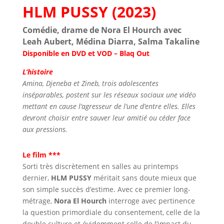
HLM PUSSY (2023)
Comédie, drame de Nora El Hourch avec
Leah Aubert, Médina Diarra, Salma Takaline
Disponible en DVD et VOD – Blaq Out
L’histoire
Amina, Djeneba et Zineb, trois adolescentes
inséparables, postent sur les réseaux sociaux une vidéo
mettant en cause l’agresseur de l’une d’entre elles. Elles
devront choisir entre sauver leur amitié ou céder face
aux pressions.
Le film ***
Sorti très discrètement en salles au printemps
dernier,
HLM PUSSY
méritait sans doute mieux que
son simple succès d’estime. Avec ce premier long-
métrage,
Nora El Hourch
interroge avec pertinence
la question primordiale du consentement, celle de la
double culture et évidemment celle de l’impact du