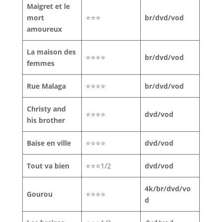
Maigret et le
mort
⭐⭐⭐
br/dvd/vod
amoureux
La maison des
⭐⭐⭐⭐
br/dvd/vod
femmes
Rue Malaga
⭐⭐⭐⭐
br/dvd/vod
Christy and
⭐⭐⭐⭐
dvd/vod
his brother
Baise en ville
⭐⭐⭐⭐
dvd/vod
Tout va bien
⭐⭐⭐1/2
dvd/vod
4k/br/dvd/vo
Gourou
⭐⭐⭐⭐
d