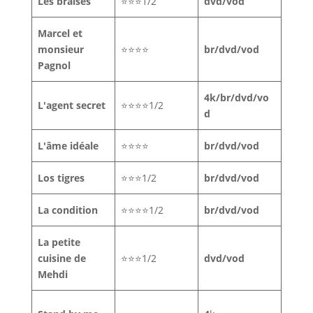
Les braises
⭐⭐⭐1/2
dvd/vod
Marcel et
monsieur
⭐⭐⭐⭐
br/dvd/vod
Pagnol
4k/br/dvd/vo
L'agent secret
⭐⭐⭐⭐1/2
d
L'âme idéale
⭐⭐⭐⭐
br/dvd/vod
Los tigres
⭐⭐⭐1/2
br/dvd/vod
La condition
⭐⭐⭐⭐1/2
br/dvd/vod
La petite
cuisine de
⭐⭐⭐1/2
dvd/vod
Mehdi