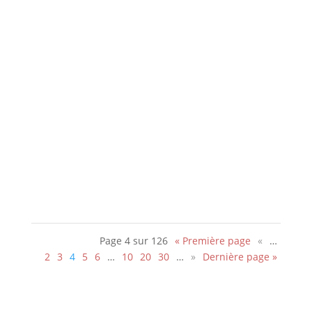
On vous invite chaleureusement à partager
cette subtile histoire d’amour « fantastique “,
en forme de grand huit émotionnel,
magnifiquement interprétée par Magalie
Lépine Blondeau & Jonathan Cohen.
Page 4 sur 126
« Première page
«
…
2
3
4
5
6
…
10
20
30
…
»
Dernière page »