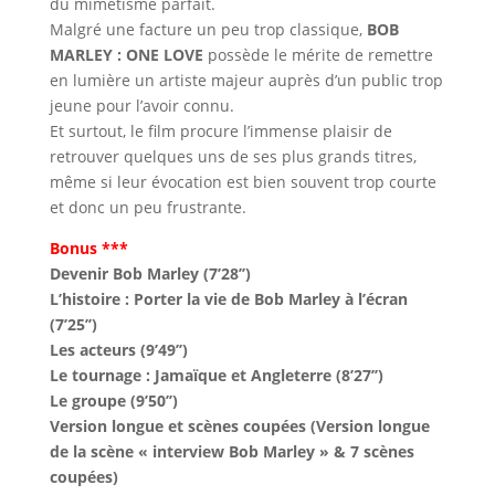
du mimétisme parfait.
Malgré une facture un peu trop classique,
BOB
MARLEY : ONE LOVE
possède le mérite de remettre
en lumière un artiste majeur auprès d’un public trop
jeune pour l’avoir connu.
Et surtout, le film procure l’immense plaisir de
retrouver quelques uns de ses plus grands titres,
même si leur évocation est bien souvent trop courte
et donc un peu frustrante.
Bonus ***
Devenir Bob Marley (7’28’’)
L’histoire : Porter la vie de Bob Marley à l’écran
(7’25’’)
Les acteurs (9’49’’)
Le tournage : Jamaïque et Angleterre (8’27’’)
Le groupe (9’50’’)
Version longue et scènes coupées (Version longue
de la scène « interview Bob Marley » & 7 scènes
coupées)