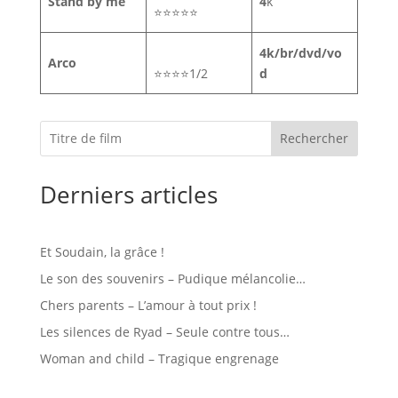
Stand by me
4
k
⭐⭐⭐⭐⭐
4k/br/dvd/vo
Arco
⭐⭐⭐⭐1/2
d
Rechercher
Derniers articles
Et Soudain, la grâce !
Le son des souvenirs – Pudique mélancolie…
Chers parents – L’amour à tout prix !
Les silences de Ryad – Seule contre tous…
Woman and child – Tragique engrenage