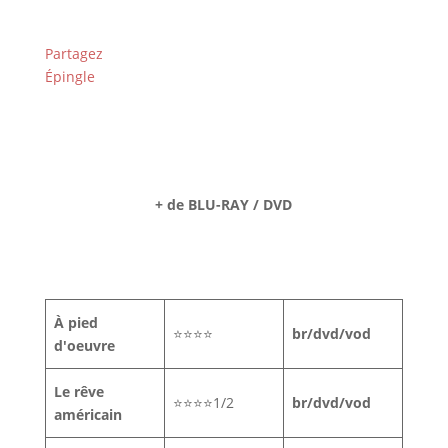
Partagez
Épingle
+ de BLU-RAY / DVD
À pied
⭐⭐⭐⭐
br/dvd/vod
d'oeuvre
Le rêve
⭐⭐⭐⭐1/2
br/dvd/vod
américain