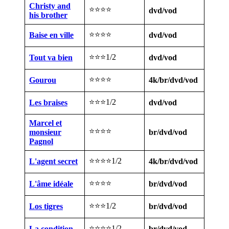
Christy and
⭐⭐⭐⭐
dvd/vod
his brother
⭐⭐⭐⭐
Baise en ville
dvd/vod
⭐⭐⭐1/2
Tout va bien
dvd/vod
⭐⭐⭐⭐
Gourou
4k/br/dvd/vod
⭐⭐⭐1/2
Les braises
dvd/vod
Marcel et
⭐⭐⭐⭐
monsieur
br/dvd/vod
Pagnol
⭐⭐⭐⭐1/2
L'agent secret
4k/br/dvd/vod
⭐⭐⭐⭐
L'âme idéale
br/dvd/vod
⭐⭐⭐1/2
Los tigres
br/dvd/vod
⭐⭐⭐⭐1/2
La condition
br/dvd/vod