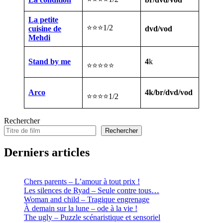
La petite
⭐⭐⭐1/2
cuisine de
dvd/vod
Mehdi
Stand by me
4
k
⭐⭐⭐⭐⭐
Arco
4k/br/dvd/vod
⭐⭐⭐⭐1/2
Rechercher
Rechercher
Derniers articles
Chers parents – L’amour à tout prix !
Les silences de Ryad – Seule contre tous…
Woman and child – Tragique engrenage
À demain sur la lune – ode à la vie !
The ugly – Puzzle scénaristique et sensoriel