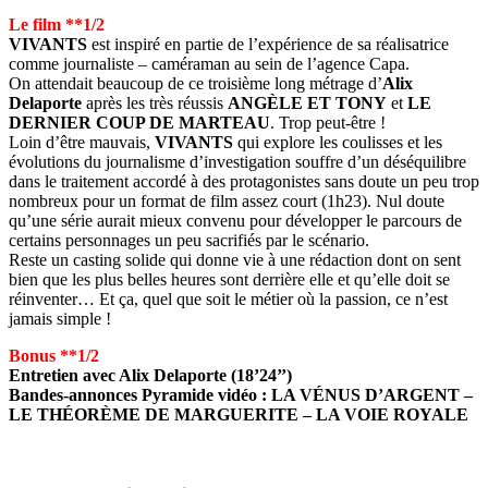
Le film **1/2
VIVANTS
est inspiré en partie de l’expérience de sa réalisatrice
comme journaliste – caméraman au sein de l’agence Capa.
On attendait beaucoup de ce troisième long métrage d’
Alix
Delaporte
après les très réussis
ANGÈLE ET TONY
et
LE
DERNIER COUP DE MARTEAU
. Trop peut-être !
Loin d’être mauvais,
VIVANTS
qui explore les coulisses et les
évolutions du journalisme d’investigation souffre d’un déséquilibre
dans le traitement accordé à des protagonistes sans doute un peu trop
nombreux pour un format de film assez court (1h23). Nul doute
qu’une série aurait mieux convenu pour développer le parcours de
certains personnages un peu sacrifiés par le scénario.
Reste un casting solide qui donne vie à une rédaction dont on sent
bien que les plus belles heures sont derrière elle et qu’elle doit se
réinventer… Et ça, quel que soit le métier où la passion, ce n’est
jamais simple !
Bonus **1/2
Entretien avec Alix Delaporte (18’24’’)
Bandes-annonces Pyramide vidéo : LA VÉNUS D’ARGENT –
LE THÉORÈME DE MARGUERITE – LA VOIE ROYALE