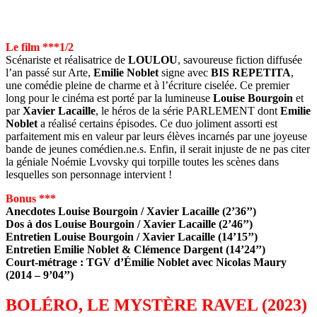
Le film ***1/2
Scénariste et réalisatrice de
LOULOU
, savoureuse fiction diffusée
l’an passé sur Arte,
Emilie Noblet
signe avec
BIS REPETITA
,
une comédie pleine de charme et à l’écriture ciselée. Ce premier
long pour le cinéma est porté par la lumineuse
Louise Bourgoin
et
par
Xavier Lacaille
, le héros de la série PARLEMENT dont
Emilie
Noblet
a réalisé certains épisodes. Ce duo joliment assorti est
parfaitement mis en valeur par leurs élèves incarnés par une joyeuse
bande de jeunes comédien.ne.s. Enfin, il serait injuste de ne pas citer
la géniale Noémie Lvovsky qui torpille toutes les scènes dans
lesquelles son personnage intervient !
Bonus ***
Anecdotes Louise Bourgoin / Xavier Lacaille (2’36’’)
Dos à dos Louise Bourgoin / Xavier Lacaille (2’46’’)
Entretien Louise Bourgoin / Xavier Lacaille (14’15’’)
Entretien Emilie Noblet & Clémence Dargent (14’24’’)
Court-métrage : TGV d’Émilie Noblet avec Nicolas Maury
(2014 – 9’04’’)
BOLÉRO, LE MYSTÈRE RAVEL (2023)