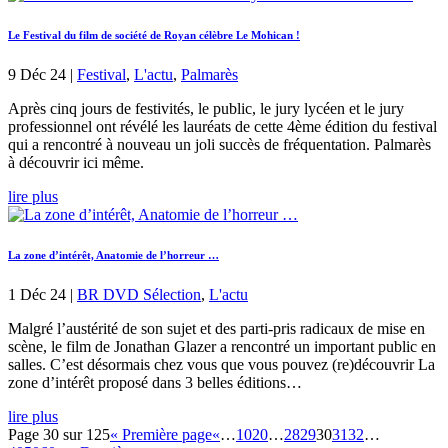
Le Festival du film de société de Royan célèbre Le Mohican !
9 Déc 24
|
Festival
,
L'actu
,
Palmarès
Après cinq jours de festivités, le public, le jury lycéen et le jury
professionnel ont révélé les lauréats de cette 4ème édition du festival
qui a rencontré à nouveau un joli succès de fréquentation. Palmarès
à découvrir ici même.
lire plus
La zone d’intérêt, Anatomie de l’horreur …
1 Déc 24
|
BR DVD Sélection
,
L'actu
Malgré l’austérité de son sujet et des parti-pris radicaux de mise en
scène, le film de Jonathan Glazer a rencontré un important public en
salles. C’est désormais chez vous que vous pouvez (re)découvrir La
zone d’intérêt proposé dans 3 belles éditions…
lire plus
Page 30 sur 125
« Première page
«
…
10
20
…
28
29
30
31
32
…