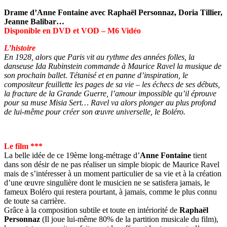
Drame d’Anne Fontaine avec Raphaël Personnaz, Doria Tillier,
Jeanne Balibar…
Disponible en DVD et VOD – M6 Vidéo
L’histoire
En 1928, alors que Paris vit au rythme des années folles, la
danseuse Ida Rubinstein commande à Maurice Ravel la musique de
son prochain ballet. Tétanisé et en panne d’inspiration, le
compositeur feuillette les pages de sa vie – les échecs de ses débuts,
la fracture de la Grande Guerre, l’amour impossible qu’il éprouve
pour sa muse Misia Sert… Ravel va alors plonger au plus profond
de lui-même pour créer son œuvre universelle, le Boléro.
Le film ***
La belle idée de ce 19ème long-métrage d’
Anne Fontaine
tient
dans son désir de ne pas réaliser un simple biopic de Maurice Ravel
mais de s’intéresser à un moment particulier de sa vie et à la création
d’une œuvre singulière dont le musicien ne se satisfera jamais, le
fameux Boléro qui restera pourtant, à jamais, comme le plus connu
de toute sa carrière.
Grâce à la composition subtile et toute en intériorité de
Raphaël
Personnaz
(Il joue lui-même 80% de la partition musicale du film),