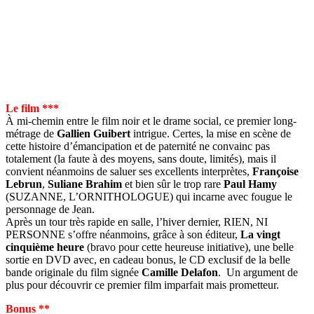
Le film ***
À mi-chemin entre le film noir et le drame social, ce premier long-
métrage de
Gallien Guibert
intrigue. Certes, la mise en scène de
cette histoire d’émancipation et de paternité ne convainc pas
totalement (la faute à des moyens, sans doute, limités), mais il
convient néanmoins de saluer ses excellents interprètes,
Françoise
Lebrun
,
Suliane Brahim
et bien sûr le trop rare
Paul Hamy
(SUZANNE, L’ORNITHOLOGUE) qui incarne avec fougue le
personnage de Jean.
Après un tour très rapide en salle, l’hiver dernier, RIEN, NI
PERSONNE s’offre néanmoins, grâce à son éditeur,
La vingt
cinquième heure
(bravo pour cette heureuse initiative), une belle
sortie en DVD avec, en cadeau bonus, le CD exclusif de la belle
bande originale du film signée
Camille Delafon
. Un argument de
plus pour découvrir ce premier film imparfait mais prometteur.
Bonus **