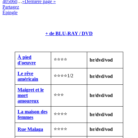
40
50
60
…
»
Dernière page »
Partagez
Épingle
+ de BLU-RAY / DVD
À pied
⭐⭐⭐⭐
br/dvd/vod
d'oeuvre
Le rêve
⭐⭐⭐⭐1/2
br/dvd/vod
américain
Maigret et le
⭐⭐⭐
mort
br/dvd/vod
amoureux
La maison des
⭐⭐⭐⭐
br/dvd/vod
femmes
⭐⭐⭐⭐
Rue Malaga
br/dvd/vod