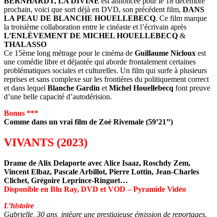
BERNHARDT, LA DIVINE
est annoncée pour le 18 décembre
prochain, voici que sort déjà en DVD, son précédent film,
DANS
LA PEAU DE BLANCHE HOUELLEBECQ
. Ce film marque
la troisième collaboration entre le cinéaste et l’écrivain après
L’ENLÈVEMENT DE MICHEL HOUELLEBECQ
&
THALASSO
Ce 15ème long métrage pour le cinéma de
Guillaume Nicloux
est
une comédie libre et déjantée qui aborde frontalement certaines
problématiques sociales et culturelles. Un film qui surfe à plusieurs
reprises et sans complexe sur les frontières du politiquement correct
et dans lequel
Blanche Gardin
et
Michel Houellebecq
font preuve
d’une belle capacité d’autodérision.
Bonus ***
Comme dans un vrai film de Zoé Rivemale (59’21’’)
VIVANTS (2023)
Drame de Alix Delaporte avec Alice Isaaz, Roschdy Zem,
Vincent Elbaz, Pascale Arbillot, Pierre Lottin, Jean-Charles
Clichet, Grégoire Leprince-Ringuet…
Disponible en Blu Ray, DVD et VOD – Pyramide Vidéo
L’histoire
Gabrielle, 30 ans, intègre une prestigieuse émission de reportages.