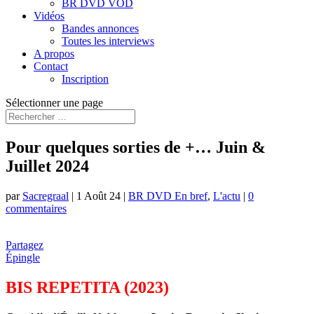
BR DVD VOD
Vidéos
Bandes annonces
Toutes les interviews
A propos
Contact
Inscription
Sélectionner une page
Pour quelques sorties de +… Juin &
Juillet 2024
par
Sacregraal
|
1 Août 24
|
BR DVD En bref
,
L'actu
|
0
commentaires
Partagez
Épingle
BIS REPETITA (2023)