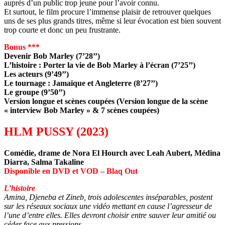
auprès d’un public trop jeune pour l’avoir connu.
Et surtout, le film procure l’immense plaisir de retrouver quelques
uns de ses plus grands titres, même si leur évocation est bien souvent
trop courte et donc un peu frustrante.
Bonus ***
Devenir Bob Marley (7’28’’)
L’histoire : Porter la vie de Bob Marley à l’écran (7’25’’)
Les acteurs (9’49’’)
Le tournage : Jamaïque et Angleterre (8’27’’)
Le groupe (9’50’’)
Version longue et scènes coupées (Version longue de la scène
« interview Bob Marley » & 7 scènes coupées)
HLM PUSSY (2023)
Comédie, drame de Nora El Hourch avec Leah Aubert, Médina
Diarra, Salma Takaline
Disponible en DVD et VOD – Blaq Out
L’histoire
Amina, Djeneba et Zineb, trois adolescentes inséparables, postent
sur les réseaux sociaux une vidéo mettant en cause l’agresseur de
l’une d’entre elles. Elles devront choisir entre sauver leur amitié ou
céder face aux pressions.