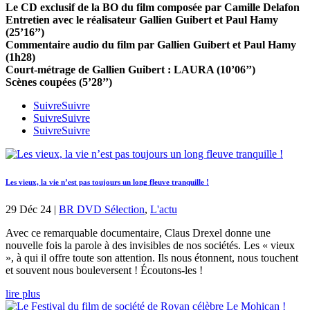
Le CD exclusif de la BO du film composée par Camille Delafon
Entretien avec le réalisateur Gallien Guibert et Paul Hamy
(25’16’’)
Commentaire audio du film par Gallien Guibert et Paul Hamy
(1h28)
Court-métrage de Gallien Guibert : LAURA (10’06’’)
Scènes coupées (5’28’’)
Suivre
Suivre
Suivre
Suivre
Suivre
Suivre
Les vieux, la vie n’est pas toujours un long fleuve tranquille !
29 Déc 24
|
BR DVD Sélection
,
L'actu
Avec ce remarquable documentaire, Claus Drexel donne une
nouvelle fois la parole à des invisibles de nos sociétés. Les « vieux
», à qui il offre toute son attention. Ils nous étonnent, nous touchent
et souvent nous bouleversent ! Écoutons-les !
lire plus