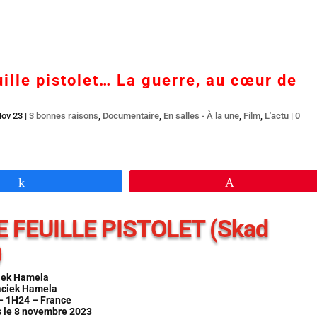
Accueil
En salles
BR DVD…
Interviews
L’
uille pistolet… La guerre, au cœur de
Nov 23
|
3 bonnes raisons
,
Documentaire
,
En salles - À la une
,
Film
,
L'actu
|
0
Partagez
Épingle
E FEUILLE PISTOLET (Skad
)
iek Hamela
aciek Hamela
– 1H24 – France
s le 8 novembre 2023