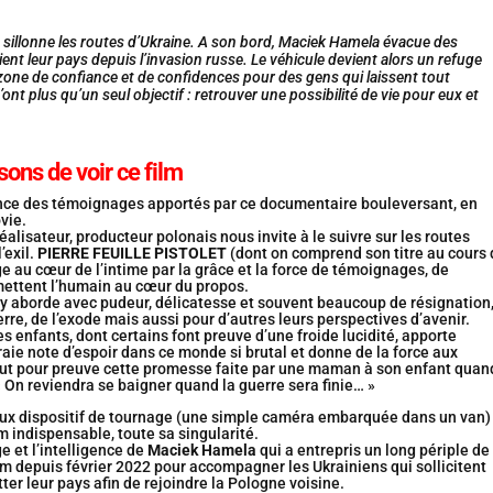
 sillonne les routes d’Ukraine. A son bord, Maciek Hamela évacue des
ient leur pays depuis l’invasion russe. Le véhicule devient alors un refuge
one de confiance et de confidences pour des gens qui laissent tout
’ont plus qu’un seul objectif : retrouver une possibilité de vie pour eux et
sons de voir ce film
nce des témoignages apportés par ce documentaire bouleversant, en
vie.
éalisateur, producteur polonais nous invite à le suivre sur les routes
’exil.
PIERRE FEUILLE PISTOLET
(dont on comprend son titre au cours 
ge au cœur de l’intime par la grâce et la force de témoignages, de
mettent l’humain au cœur du propos.
 aborde avec pudeur, délicatesse et souvent beaucoup de résignation,
erre, de l’exode mais aussi pour d’autres leurs perspectives d’avenir.
 enfants, dont certains font preuve d’une froide lucidité, apporte
ie note d’espoir dans ce monde si brutal et donne de la force aux
ut pour preuve cette promesse faite par une maman à son enfant quand
« On reviendra se baigner quand la guerre sera finie… »
eux dispositif de tournage (une simple caméra embarquée dans un van)
lm indispensable, toute sa singularité.
e et l’intelligence de
Maciek Hamela
qui a entrepris un long périple de
m depuis février 2022 pour accompagner les Ukrainiens qui sollicitent
ter leur pays afin de rejoindre la Pologne voisine.