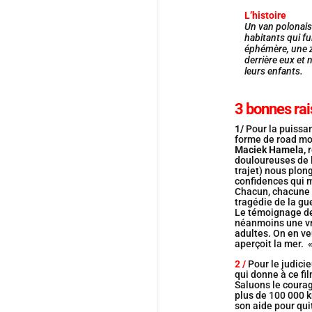
L’histoire
Un van polonais
habitants qui fu
éphémère, une z
derrière eux et n
leurs enfants.
3 bonnes rai
1/
Pour la puissa
forme de road mo
Maciek Hamela,
r
douloureuses de l
trajet) nous plon
confidences qui 
Chacun, chacune y
tragédie de la gu
Le témoignage des
néanmoins une vra
adultes. On en ve
aperçoit la mer. 
2 /
Pour le judici
qui donne à ce fi
Saluons le courag
plus de 100 000 k
son aide pour quit