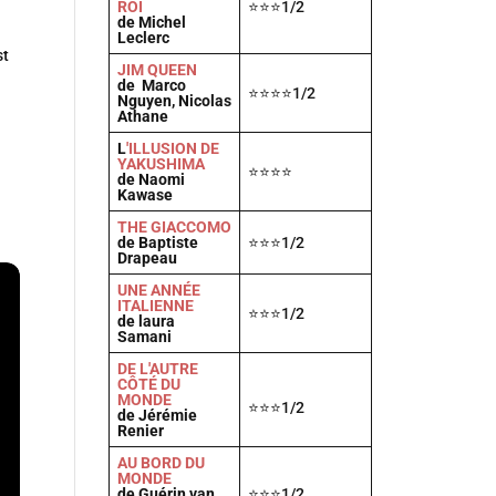
ROI
⭐⭐⭐1/2
de Michel
Leclerc
st
JIM QUEEN
de Marco
⭐⭐⭐⭐1/2
Nguyen, Nicolas
Athane
L
'ILLUSION DE
YAKUSHIMA
⭐⭐⭐⭐
de Naomi
Kawase
THE GIACCOMO
de Baptiste
⭐⭐⭐1/2
Drapeau
UNE ANNÉE
ITALIENNE
⭐⭐⭐1/2
de laura
Samani
DE L'AUTRE
CÔTÉ DU
MONDE
⭐⭐⭐1/2
de Jérémie
Renier
AU BORD DU
MONDE
de Guérin van
⭐⭐⭐1/2