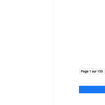
Énorme coup 
cède jamais 
performance m
Pépite !
Page 1 sur 155