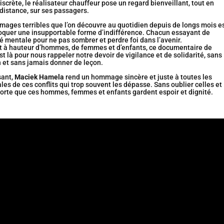
scrète, le réalisateur chauffeur pose un regard bienveillant, tout en
 distance, sur ses passagers.
images terribles que l’on découvre au quotidien depuis de longs mois e
oquer une insupportable forme d’indifférence. Chacun essayant de
é mentale pour ne pas sombrer et perdre foi dans l’avenir.
 à hauteur d’hommes, de femmes et d’enfants, ce documentaire de
st là pour nous rappeler notre devoir de vigilance et de solidarité, sans
 et sans jamais donner de leçon.
sant,
Maciek Hamela
rend un hommage sincère et juste à toutes les
les de ces conflits qui trop souvent les dépasse. Sans oublier celles et
sorte que ces hommes, femmes et enfants gardent espoir et dignité.