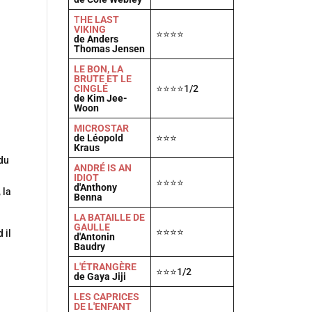
T
HE LAST
VIKING
⭐⭐⭐⭐
de Anders
Thomas Jensen
LE BON, LA
BRUTE ET LE
CINGLÉ
⭐⭐⭐⭐1/2
de Kim Jee-
Woon
MICROSTAR
de Léopold
⭐⭐⭐
Kraus
du
ANDRÉ IS AN
IDIOT
⭐⭐⭐⭐
d'Anthony
 la
Benna
LA BATAILLE DE
GAULLE
⭐⭐⭐⭐
 il
d'Antonin
Baudry
L'ÉTRANGÈRE
⭐⭐⭐1/2
de Gaya Jiji
LES CAPRICES
DE L'ENFANT