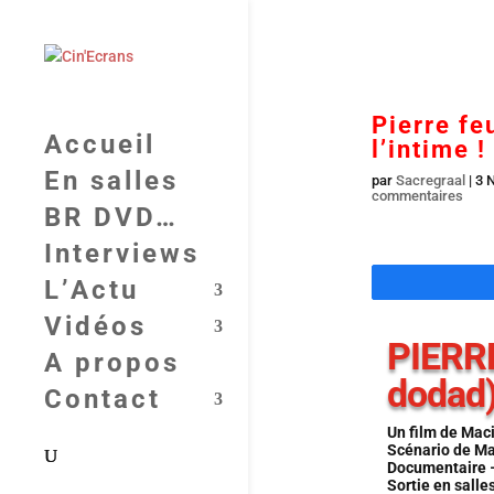
Pierre fe
Accueil
l’intime !
En salles
par
Sacregraal
|
3 
commentaires
BR DVD…
Interviews
L’Actu
Vidéos
PIERR
A propos
dodad
Contact
Un film de Mac
Scénario de M
Documentaire 
Sortie en salle