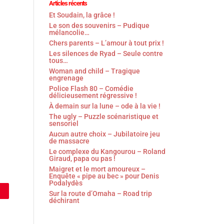
Articles récents
Et Soudain, la grâce !
Le son des souvenirs – Pudique
mélancolie…
Chers parents – L’amour à tout prix !
Les silences de Ryad – Seule contre
tous…
Woman and child – Tragique
engrenage
Police Flash 80 – Comédie
délicieusement régressive !
À demain sur la lune – ode à la vie !
The ugly – Puzzle scénaristique et
sensoriel
Aucun autre choix – Jubilatoire jeu
de massacre
Le complexe du Kangourou – Roland
Giraud, papa ou pas !
Maigret et le mort amoureux –
Enquête « pipe au bec » pour Denis
Podalydès
Sur la route d’Omaha – Road trip
déchirant