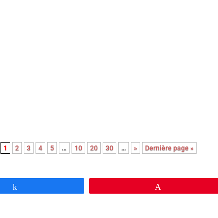
de cœur pour ce premier film sobre et bouleversant qui ne
aux sirènes du mélo grâce à sa mise en scène épurée et à la
agistrale de ses trois interprètes principaux.
1
2
3
4
5
…
10
20
30
…
»
Dernière page »
Partagez
Épingle