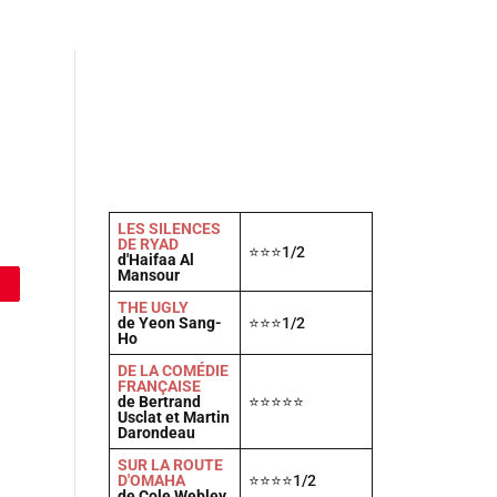
Actu
Vidéos
A propos
Contact
LES SILENCES
DE RYAD
⭐⭐⭐1/2
d'Haifaa Al
Mansour
THE UGLY
de Yeon Sang-
⭐⭐⭐1/2
Ho
DE LA COMÉDIE
FRANÇAISE
de Bertrand
⭐⭐⭐⭐⭐
Usclat et Martin
Darondeau
SUR LA ROUTE
D'OMAHA
⭐⭐⭐⭐1/2
de Cole Webley