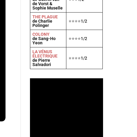
de Vorst &
Sophie Muselle
THE PLAGUE
de Charlie
⭐⭐⭐⭐1/2
Polinger
COLONY
de Sang-Ho
⭐⭐⭐⭐1/2
Yeon
LA VÉNUS
ÉLECTRIQUE
⭐⭐⭐⭐1/2
de Pierre
Salvadori