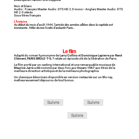
Noir et blanc
Audio : Français Master Audio DTS HD 2.0 mono– Anglais Master Audio DTS
HD 2.0 stéréo
Sous titres français
L’histoire
Au début du mois d’août 1944, l’arrivée des armées alliées dans la capitale est
imminente. Hitler donne l’ordre d’anéantir Paris…
Le film
Adapté du roman homonyme de
Larry Collins
et
Dominique Lapierre
par
René
Clément
,
PARIS BRÛLE-T-IL ?
relate un épisode clé de la libération de Paris.
Le film porté par un casting international et une remarquable musique de
Maurice Jarre
a été nommé par deux fois aux
Oscars 1967
aux titres de la
meilleure direction artistique et de la meilleure photographie.
Un classique désormais disponible en version restaurée sur un Blu-ray,
malheureusement dépourvu de tout bonus.
Suivre
Suivre
Suivre