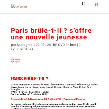
Paris brûle-t-il ? s’offre
une nouvelle jeunesse
par
Sacregraal
|
23 Déc 24
|
BR DVD En bref
|
0
commentaires
Partagez
Épingle
PARIS BRÛLE-T-IL ?
Drame historique – Guerre de René Clément avec Jean-Paul Belmondo, Charles
Boyer, Leslie Caron, Jean-Pierre Cassel, George Chakiris, Alain Delon, Kirk
Douglas…
1966 – France – Etats-Unis – 2h52
Sorti en salles le 26 octobre 1966
Disponible le 18 décembre en BR, DVD et VOD – Paramount Pictures
Le master du film a été restauré numériquement à partir d’un scan 4K du négatif
caméra 35mm original par Paramount Pictures en association avec American
Zoetrope et Francis Ford Coppola