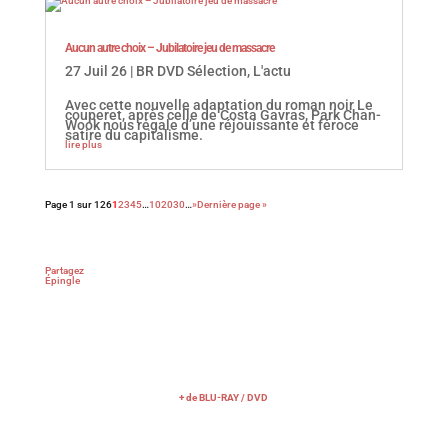
Aucun autre choix – Jubilatoire jeu de massacre
27 Juil 26
|
BR DVD Sélection
,
L'actu
Avec cette nouvelle adaptation du roman noir Le
couperet, après celle de Costa Gavras, Park Chan-
Wook nous régale d’une réjouissante et féroce
satire du capitalisme.
lire plus
Page 1 sur 126
1
2
3
4
5
…
10
20
30
…
»
Dernière page »
Partagez
Épingle
+ de BLU-RAY / DVD