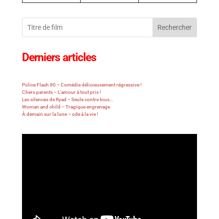
Rechercher
Derniers articles
Police Flash 80 – Comédie délicieusement régressive !
Chers parents – L’amour à tout prix !
Les silences de Ryad – Seule contre tous…
Woman and child – Tragique engrenage
À demain sur la lune – ode à la vie !