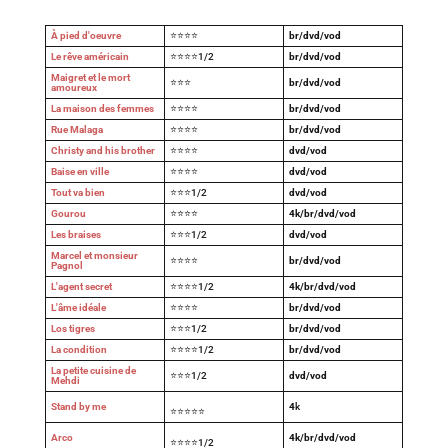
À pied d'oeuvre
⭐⭐⭐⭐
br/dvd/vod
Le rêve américain
⭐⭐⭐⭐1/2
br/dvd/vod
Maigret et le mort
⭐⭐⭐
br/dvd/vod
amoureux
La maison des femmes
⭐⭐⭐⭐
br/dvd/vod
Rue Malaga
⭐⭐⭐⭐
br/dvd/vod
Christy and his brother
⭐⭐⭐⭐
dvd/vod
Baise en ville
⭐⭐⭐⭐
dvd/vod
Tout va bien
⭐⭐⭐1/2
dvd/vod
Gourou
⭐⭐⭐⭐
4k/br/dvd/vod
Les braises
⭐⭐⭐1/2
dvd/vod
Marcel et monsieur
⭐⭐⭐⭐
br/dvd/vod
Pagnol
L'agent secret
⭐⭐⭐⭐1/2
4k/br/dvd/vod
L'âme idéale
⭐⭐⭐⭐
br/dvd/vod
Los tigres
⭐⭐⭐1/2
br/dvd/vod
La condition
⭐⭐⭐⭐1/2
br/dvd/vod
La petite cuisine de
⭐⭐⭐1/2
dvd/vod
Mehdi
Stand by me
4
k
⭐⭐⭐⭐⭐
Arco
4k/br/dvd/vod
⭐⭐⭐⭐1/2