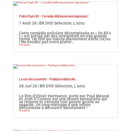
Police Flash 80 – Comédie délicieusement régressive !
7 Août 26
|
BR DVD Sélection
,
L'actu
Cette comédie policière décomplexée et « So 80’s
! » est portée par des interprètes en très grande
forme. Un film qui mérite pleinement d’être (re)vu
! Ne boudez pas votre plaisir…
lire plus
Le son des souvenirs – Pudique mélancolie…
28 Juil 26
|
BR DVD Sélection
,
L'actu
Le film d’Oliver Hermanus, porté par Paul Mescal
et Josh O’Connor, est une œuvre sensorielle qui
se ressent et s’écoute tout autant qu’elle se
regarde. Un long-métrage d’une infinie
délicatesse à découvrir absolument !
lire plus