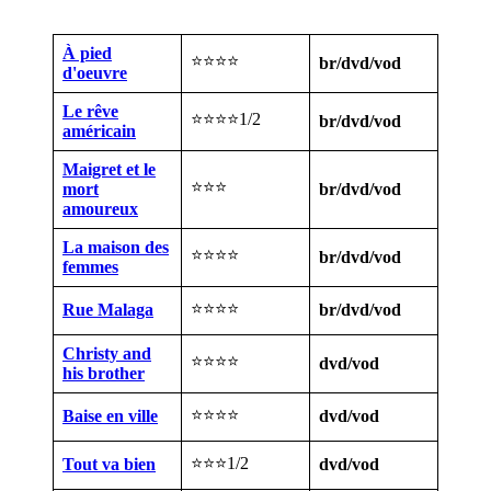
À pied
⭐⭐⭐⭐
br/dvd/vod
d'oeuvre
Le rêve
⭐⭐⭐⭐1/2
br/dvd/vod
américain
Maigret et le
⭐⭐⭐
mort
br/dvd/vod
amoureux
La maison des
⭐⭐⭐⭐
br/dvd/vod
femmes
⭐⭐⭐⭐
Rue Malaga
br/dvd/vod
Christy and
⭐⭐⭐⭐
dvd/vod
his brother
⭐⭐⭐⭐
Baise en ville
dvd/vod
⭐⭐⭐1/2
Tout va bien
dvd/vod