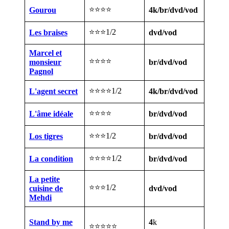
⭐⭐⭐⭐
Gourou
4k/br/dvd/vod
⭐⭐⭐1/2
Les braises
dvd/vod
Marcel et
⭐⭐⭐⭐
monsieur
br/dvd/vod
Pagnol
⭐⭐⭐⭐1/2
L'agent secret
4k/br/dvd/vod
⭐⭐⭐⭐
L'âme idéale
br/dvd/vod
⭐⭐⭐1/2
Los tigres
br/dvd/vod
⭐⭐⭐⭐1/2
La condition
br/dvd/vod
La petite
⭐⭐⭐1/2
cuisine de
dvd/vod
Mehdi
Stand by me
4
k
⭐⭐⭐⭐⭐