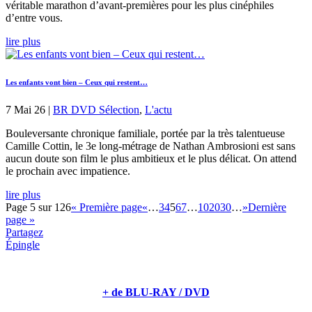
véritable marathon d’avant-premières pour les plus cinéphiles
d’entre vous.
lire plus
Les enfants vont bien – Ceux qui restent…
7 Mai 26
|
BR DVD Sélection
,
L'actu
Bouleversante chronique familiale, portée par la très talentueuse
Camille Cottin, le 3e long-métrage de Nathan Ambrosioni est sans
aucun doute son film le plus ambitieux et le plus délicat. On attend
le prochain avec impatience.
lire plus
Page 5 sur 126
« Première page
«
…
3
4
5
6
7
…
10
20
30
…
»
Dernière
page »
Partagez
Épingle
+ de BLU-RAY / DVD