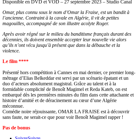
Disponible en DVD et VOD – 27 septembre 2023 – Studio Canal
Omar, plus connu sous le nom d’Omar la Fraise, est un bandit à
l’ancienne. Contraint à la cavale en Algérie, il vit de petites
magouilles, accompagné de son illustre acolyte Roger.
Après avoir régné sur le milieu du banditisme français durant des
décennies, ils doivent ensemble accepter leur nouvelle vie alors
qu’ils n’ont vécu jusqu’à présent que dans la débauche et la
violence.
Le film ****
Présenté hors compétition à Cannes en mai dernier, ce premier long-
métrage d’Elias Belkeddar est servi par un scénario épatant et un
duo d’acteurs absolument magistral. Grâce au talent et à la
formidable complicité de Benoît Magimel et Reda Kateb, on est
embarqué dès les premières minutes du film dans cette attachante et
histoire d’amitié et de déracinement au cœur d’une Algérie
méconnue.
Comédie noire réjouissante, OMAR LA FRAISE est à découvrir
sans faute, ne serait-ce que pour voir Benoît Magimel rapper !
Pas de bonus
Suivre
Suivre