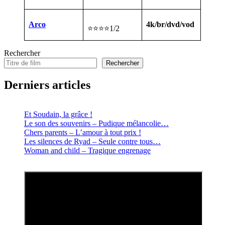
Arco
4k/br/dvd/vod
⭐⭐⭐⭐1/2
Rechercher
Rechercher
Derniers articles
Et Soudain, la grâce !
Le son des souvenirs – Pudique mélancolie…
Chers parents – L’amour à tout prix !
Les silences de Ryad – Seule contre tous…
Woman and child – Tragique engrenage