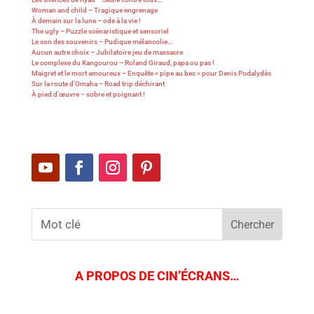
Woman and child – Tragique engrenage
À demain sur la lune – ode à la vie !
The ugly – Puzzle scénaristique et sensoriel
Le son des souvenirs – Pudique mélancolie…
Aucun autre choix – Jubilatoire jeu de massacre
Le complexe du Kangourou – Roland Giraud, papa ou pas !
Maigret et le mort amoureux – Enquête « pipe au bec » pour Denis Podalydès
Sur la route d’Omaha – Road trip déchirant
À pied d’œuvre – sobre et poignant !
A PROPOS DE CIN’ÉCRANS…