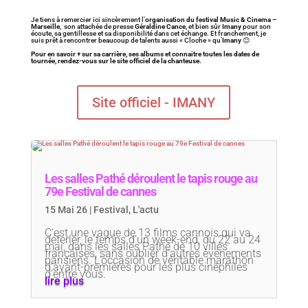
Je tiens à remercier ici sincèrement l’
organisation du festival Music & Cinema –
Marseille
, son attachée de presse
Géraldine Cance
, et bien sûr
Imany
pour son
écoute, sa gentillesse et sa disponibilité dans cet échange. Et franchement, je
suis prêt à rencontrer beaucoup de talents aussi « Cloche » qu’
Imany
😊
Pour en savoir + sur sa carrière, ses albums et connaitre toutes les dates de
tournée, rendez-vous sur le site officiel de la chanteuse.
Site officiel - IMANY
Les salles Pathé déroulent le tapis rouge au
79e Festival de cannes
15 Mai 26
|
Festival
,
L'actu
C’est une vague de 13 films cannois qui va
déferler, le temps d’un week-end, du 22 au 24
mai, dans les salles Pathé de 10 villes
françaises, sans oublier d’autres événements
parisiens. L’occasion de véritable marathon
d’avant-premières pour les plus cinéphiles
d’entre vous.
lire plus