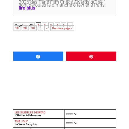
2026 des Paris Film Critics Awards qui se
sont déroulés le dimanche 8 février à Paris.
lire plus
Page 1 sur 49
1
2
3
4
5
…
10
20
30
…
»
Dernière page »
Partagez
Épingle
LES SILENCES DE RYAD
⭐⭐⭐1/2
d'Haifaa Al Mansour
THE UGLY
⭐⭐⭐1/2
de Yeon Sang-Ho