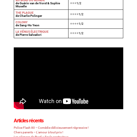
AU BORD DU MONDE
de Guérin van de Vorst & Sophie
⭐⭐⭐1/2
Muselle
THE PLAGUE
⭐⭐⭐⭐1/2
de Charlie Polinger
COLONY
⭐⭐⭐⭐1/2
de Sang-Ho Yeon
LA VÉNUS ÉLECTRIQUE
⭐⭐⭐⭐1/2
de Pierre Salvadori
Articles récents
Police Flash 80 – Comédie délicieusement régressive !
Chers parents – L’amour à tout prix !
Les silences de Ryad – Seule contre tous…