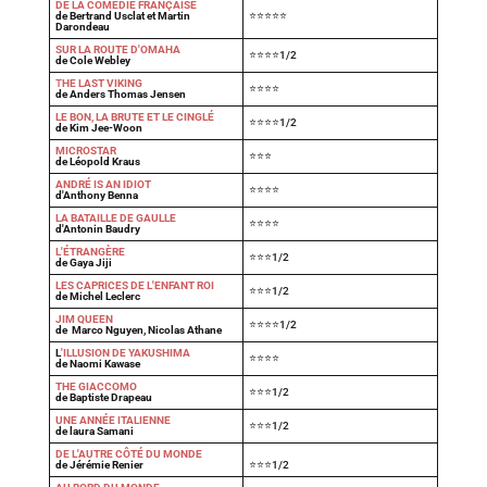
DE LA COMÉDIE FRANÇAISE
de Bertrand Usclat et Martin
⭐⭐⭐⭐⭐
Darondeau
SUR LA ROUTE D'OMAHA
⭐⭐⭐⭐1/2
de Cole Webley
T
HE LAST VIKING
⭐⭐⭐⭐
de Anders Thomas Jensen
LE BON, LA BRUTE ET LE CINGLÉ
⭐⭐⭐⭐1/2
de Kim Jee-Woon
MICROSTAR
⭐⭐⭐
de Léopold Kraus
ANDRÉ IS AN IDIOT
⭐⭐⭐⭐
d'Anthony Benna
LA BATAILLE DE GAULLE
⭐⭐⭐⭐
d'Antonin Baudry
L'ÉTRANGÈRE
⭐⭐⭐1/2
de Gaya Jiji
LES CAPRICES DE L'ENFANT ROI
⭐⭐⭐1/2
de Michel Leclerc
JIM QUEEN
⭐⭐⭐⭐1/2
de Marco Nguyen, Nicolas Athane
L
'ILLUSION DE YAKUSHIMA
⭐⭐⭐⭐
de Naomi Kawase
THE GIACCOMO
⭐⭐⭐1/2
de Baptiste Drapeau
UNE ANNÉE ITALIENNE
⭐⭐⭐1/2
de laura Samani
DE L'AUTRE CÔTÉ DU MONDE
de Jérémie Renier
⭐⭐⭐1/2