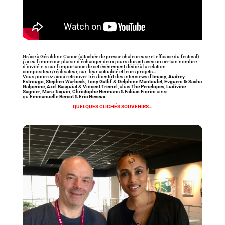
Grâce à Géraldine Cance (attachée de presse chaleureuse et efficace du festival)
j’ai eu l’immense plaisir d’échanger deux jours durant avec un certain nombre
d’invité.e.s sur l’importance de cet événement dédié à la relation
compositeur/réalisateur, sur leur actualité et leurs projets…
Vous pourrez ainsi retrouver très bientôt des interviews d’
Imany
,
Audrey
Estrougo
,
Stephen Warbeck
, T
ony Gatlif & Delphine Mantoulet
,
Evgueni & Sacha
Galperine
,
Axel Basquiat & Vincent Treme
l, alias
The Penelopes
,
Ludivine
Sagnier
,
Mara Taquin
,
Christophe Hermans
&
Fabian Fiorini
ainsi
qu’
Emmanuelle Bercot
&
Eric Neveux
.
QUELQUES CLICHÉS SOUVENIRS…