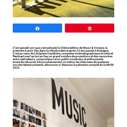
Partagez
Épingle
C’est samedi soir que s’est achevée la 23ème édition de Music & Cinema, la
première à avoir lieu dans la cité phocéenne après 22 ans passés à Aubagne.
C’est au cœur de L’Artplexe Canebière, complexe cinématographique et culturel
flambant neuf qu’ont eu lieu un grand nombre de projections et des rencontres
entre réalisateurs, compositeurs et un public nombreux et enthousiaste.
Avant de retrouver très prochainement, ici même, les interviews de quelques
uns des talents présents, découvrez ci-dessous le palmarès complet de ce MCM
2022.