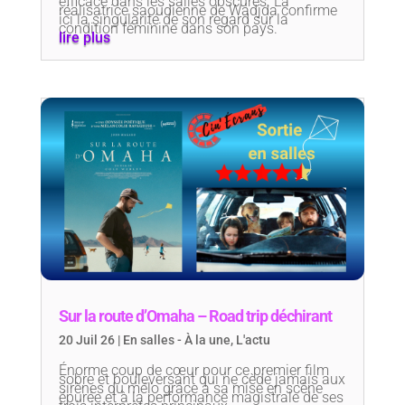
efficace dans les salles obscures. La
réalisatrice saoudienne de Wadjda confirme
ici la singularité de son regard sur la
condition féminine dans son pays.
lire plus
Sur la route d’Omaha – Road trip déchirant
20 Juil 26
|
En salles - À la une
,
L'actu
Énorme coup de cœur pour ce premier film
sobre et bouleversant qui ne cède jamais aux
sirènes du mélo grâce à sa mise en scène
épurée et à la performance magistrale de ses