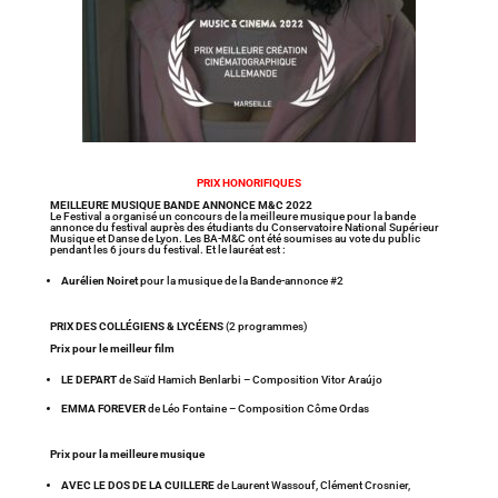
PRIX HONORIFIQUES
MEILLEURE MUSIQUE BANDE ANNONCE M&C 2022
Le Festival a organisé un concours de la meilleure musique pour la bande
annonce du festival auprès des étudiants du Conservatoire National Supérieur
Musique et Danse de Lyon. Les BA-M&C ont été soumises au vote du public
pendant les 6 jours du festival. Et le lauréat est :
Aurélien Noiret
pour la musique de la Bande-annonce #2
PRIX DES COLLÉGIENS & LYCÉENS
(2 programmes)
Prix pour le meilleur film
LE DEPART
de Saïd Hamich Benlarbi – Composition Vitor Araújo
EMMA FOREVER
de Léo Fontaine – Composition Côme Ordas
Prix pour la meilleure musique
AVEC LE DOS DE LA CUILLERE
de Laurent Wassouf, Clément Crosnier,