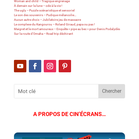
Woman and child – Tragique engrenage
À demain sur la lune – ode à la vie !
The ugly – Puzzle scénaristique et sensoriel
Le son des souvenirs – Pudique mélancolie…
Aucun autre choix – Jubilatoire jeu de massacre
Le complexe du Kangourou – Roland Giraud, papa ou pas !
Maigret et le mort amoureux – Enquête « pipe au bec » pour Denis Podalydès
Sur la route d’Omaha – Road trip déchirant
A PROPOS DE CIN’ÉCRANS…