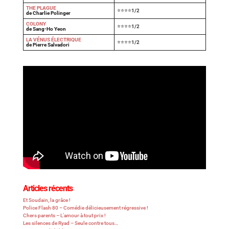
THE PLAGUE
⭐⭐⭐⭐1/2
de Charlie Polinger
COLONY
⭐⭐⭐⭐1/2
de Sang-Ho Yeon
LA VÉNUS ÉLECTRIQUE
⭐⭐⭐⭐1/2
de Pierre Salvadori
Articles récents
Et Soudain, la grâce !
Police Flash 80 – Comédie délicieusement régressive !
Chers parents – L’amour à tout prix !
Les silences de Ryad – Seule contre tous…