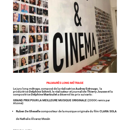
PALMARÈS LONG MÉTRAGE
Le jury long métrage, composé de la réalisatrice
Audrey Estrougo
, la
productrice
Delphine Schmit
, le réalisateur et journaliste
Thierry Jousse
et la
compositrice
Delphine Mantoulet
a décerné les prix suivants :
GRAND PRIX POUR LA MEILLEURE MUSIQUE ORIGINALE
(2000€ remis par
Alcimé)
Ruben De Gheselle
compositeur de la musique originale du film
CLARA SOLA
de Nathalie Álvarez Mesén