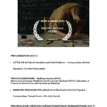
PRIX ANIMATION
(800 €)
LITTLE OX
de Patrick Vandebroeck & Raf Wathion – Compositeur Michel
Banabila / DS Wart Wamsteker
PRIX DOCUMENTAIRE – Mathieu Hoche
(800€)
Remis en hommage à Mathieu Hoche, ancien étudiant SATIS, réalisateur à
France 24 dont la vie a été fauchée au Bataclan
BABICINO SEKUALNO ZIVLJENJE
de Urška Djukić & Emilie Pigeard –
Compositeur Tomaž Grom / DS Julij Zornik
PRIX MEILLEURE CRÉATION CINÉMATOGRAPHIQUE GERMANOPHONE
(800 €)