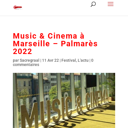
Music & Cinema à
Marseille – Palmarès
2022
par
Sacregraal
|
11 Avr 22
|
Festival
,
L'actu
|
0
commentaires