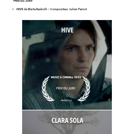
PRIX DU JURY
HIVE
de Blerta Basholli – Compositeur Julien Painot