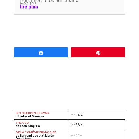
trois interprètes principaux.
Pépite !
lire plus
Partagez
Épingle
LES SILENCES DE RYAD
⭐⭐⭐1/2
d'Haifaa Al Mansour
THE UGLY
⭐⭐⭐1/2
de Yeon Sang-Ho
DE LA COMÉDIE FRANÇAISE
de Bertrand Usclat et Martin
⭐⭐⭐⭐⭐
Darondeau