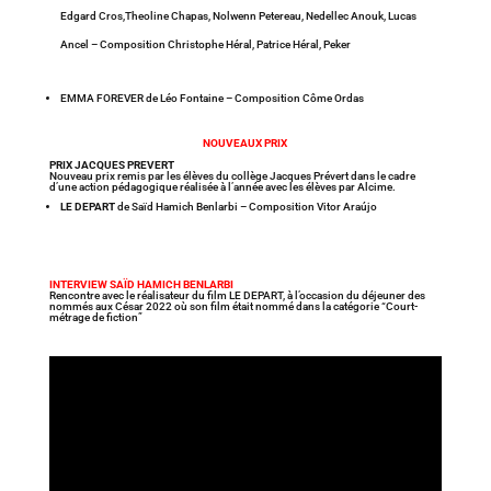
Edgard Cros,Theoline Chapas, Nolwenn Petereau, Nedellec Anouk, Lucas
Ancel – Composition Christophe Héral, Patrice Héral, Peker
EMMA FOREVER de Léo Fontaine – Composition Côme Ordas
NOUVEAUX PRIX
PRIX JACQUES PREVERT
Nouveau prix remis par les élèves du collège Jacques Prévert dans le cadre
d’une action pédagogique réalisée à l’année avec les élèves par Alcime.
LE DEPART
de Saïd Hamich Benlarbi – Composition Vitor Araújo
INTERVIEW SAÏD HAMICH BENLARBI
Rencontre avec le réalisateur du film LE DEPART, à l’occasion du déjeuner des
nommés aux César 2022 où son film était nommé dans la catégorie “Court-
métrage de fiction”