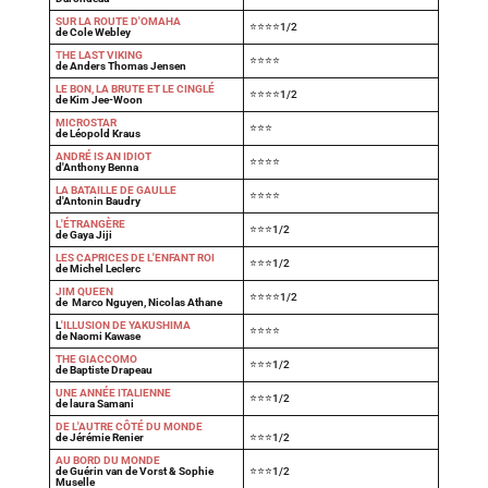
SUR LA ROUTE D'OMAHA
⭐⭐⭐⭐1/2
de Cole Webley
T
HE LAST VIKING
⭐⭐⭐⭐
de Anders Thomas Jensen
LE BON, LA BRUTE ET LE CINGLÉ
⭐⭐⭐⭐1/2
de Kim Jee-Woon
MICROSTAR
⭐⭐⭐
de Léopold Kraus
ANDRÉ IS AN IDIOT
⭐⭐⭐⭐
d'Anthony Benna
LA BATAILLE DE GAULLE
⭐⭐⭐⭐
d'Antonin Baudry
L'ÉTRANGÈRE
⭐⭐⭐1/2
de Gaya Jiji
LES CAPRICES DE L'ENFANT ROI
⭐⭐⭐1/2
de Michel Leclerc
JIM QUEEN
⭐⭐⭐⭐1/2
de Marco Nguyen, Nicolas Athane
L
'ILLUSION DE YAKUSHIMA
⭐⭐⭐⭐
de Naomi Kawase
THE GIACCOMO
⭐⭐⭐1/2
de Baptiste Drapeau
UNE ANNÉE ITALIENNE
⭐⭐⭐1/2
de laura Samani
DE L'AUTRE CÔTÉ DU MONDE
de Jérémie Renier
⭐⭐⭐1/2
AU BORD DU MONDE
de Guérin van de Vorst & Sophie
⭐⭐⭐1/2
Muselle