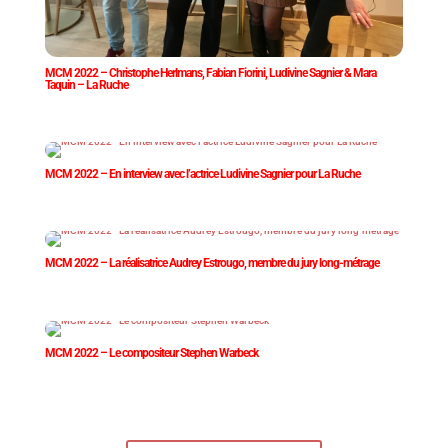
MCM 2022 – Christophe Herlmans, Fabian Fiorini, Ludivine Sagnier & Mara
Taquin – La Ruche
MCM 2022 – En interview avec l’actrice Ludivine Sagnier pour La Ruche
MCM 2022 – La réalisatrice Audrey Estrougo, membre du jury long-métrage
MCM 2022 – Le compositeur Stephen Warbeck