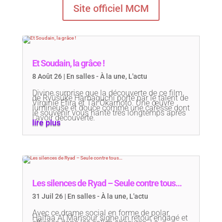
Site officiel MCM
Et Soudain, la grâce !
8 Août 26
|
En salles - À la une
,
L'actu
Divine surprise que la découverte de ce film
de Ryūsuke Hamaguchi porté par le talent de
Virginie Efira et Tai Okamoto. Une œuvre
lumineuse et douce comme une caresse dont
le souvenir vous hante très longtemps après
l’avoir découverte.
lire plus
Les silences de Ryad – Seule contre tous…
31 Juil 26
|
En salles - À la une
,
L'actu
Avec ce drame social en forme de polar,
Haifaa Al Mansour signe un retour engagé et