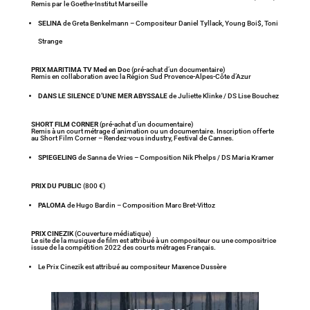
Remis par le Goethe-Institut Marseille
SELINA
de Greta Benkelmann – Compositeur Daniel Tyllack, Young Boi$, Toni
Strange
PRIX MARITIMA TV Med en Doc
(pré-achat d’un documentaire)
Remis en collaboration avec la Région Sud Provence-Alpes-Côte d’Azur
DANS LE SILENCE D’UNE MER ABYSSALE
de Juliette Klinke / DS Lise Bouchez
SHORT FILM CORNER
(pré-achat d’un documentaire)
Remis à un court métrage d’animation ou un documentaire. Inscription offerte
au Short Film Corner – Rendez-vous industry, Festival de Cannes.
SPIEGELING
de Sanna de Vries – Composition Nik Phelps / DS Maria Kramer
PRIX DU PUBLIC
(800 €)
PALOMA
de Hugo Bardin – Composition Marc Bret-Vittoz
PRIX CINEZIK
(Couverture médiatique)
Le site de la musique de film est attribué à un compositeur ou une compositrice
issue de la compétition 2022 des courts métrages Français.
Le Prix Cinezik est attribué au compositeur Maxence Dussère