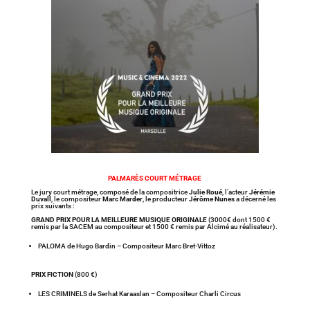
PALMARÈS COURT MÉTRAGE
Le jury court métrage, composé de la compositrice
Julie Roué
, l’acteur
Jérémie
Duvall
, le compositeur
Marc Marder
, le producteur
Jérôme Nunes
a décerné les
prix suivants :
GRAND PRIX POUR LA MEILLEURE MUSIQUE ORIGINALE
(3000€ dont 1500 €
remis par la SACEM au compositeur et 1500 € remis par Alcimé au réalisateur).
PALOMA de Hugo Bardin – Compositeur Marc Bret-Vittoz
PRIX FICTION
(800 €)
LES CRIMINELS de Serhat Karaaslan – Compositeur Charli Circus