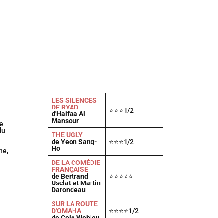
Actu
Vidéos
A propos
Contact
LES SILENCES
DE RYAD
⭐⭐⭐1/2
d'Haifaa Al
Mansour
re
du
THE UGLY
de Yeon Sang-
⭐⭐⭐1/2
Ho
ne,
DE LA COMÉDIE
FRANÇAISE
de Bertrand
⭐⭐⭐⭐⭐
Usclat et Martin
Darondeau
SUR LA ROUTE
D'OMAHA
⭐⭐⭐⭐1/2
de Cole Webley