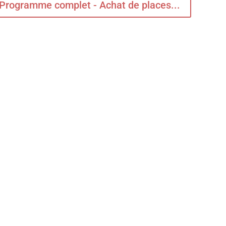
Programme complet - Achat de places...
irs de thriller et une force quasi documentaire, LA VOIX D’AIDA retrace
l’un des crimes de guerre parmi les plus atroces commis en Europe
de la seconde guerre mondiale.
0 films déjà annoncés, le FFA 2021 dont le jury de la compétition sera
cole Garcia, s’annonce très excitant. RV le 24 août à Angoulême. En
mandez le programme !