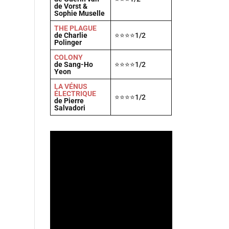
de Vorst &
Sophie Muselle
THE PLAGUE
de Charlie
⭐⭐⭐⭐1/2
Polinger
COLONY
de Sang-Ho
⭐⭐⭐⭐1/2
Yeon
LA VÉNUS
ÉLECTRIQUE
⭐⭐⭐⭐1/2
de Pierre
Salvadori