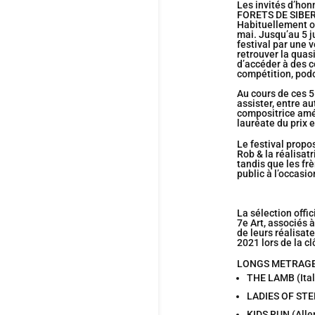
Les invités d’hon
FORETS DE SIBERIE
Habituellement o
mai. Jusqu’au 5 j
festival par une v
retrouver la quas
d’accéder à des c
compétition, pod
Au cours de ces 5
assister, entre a
compositrice amé
lauréate du prix 
Le festival prop
Rob & la réalisat
tandis que les fr
public à l’occasi
La sélection offi
7e Art, associés 
de leurs réalisate
2021 lors de la cl
LONGS METRAGE
THE LAMB (Ital
LADIES OF STEE
KIDS RUN (Alle