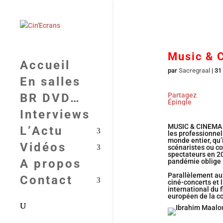
Music & 
Accueil
par
Sacregraal
|
31
En salles
BR DVD…
Partagez
Épingle
Interviews
MUSIC & CINEMA es
L’Actu
les professionnel
monde entier, qu’
Vidéos
scénaristes ou co
spectateurs en 20
A propos
pandémie oblige 
Parallèlement aux
Contact
ciné-concerts et 
international du 
européen de la c