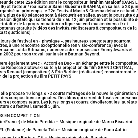
neur de cette 22e édition sont le compositeur
Ibrahim Maalouf
(DANS L
) et l’acteur / réalisateur
Samir Guesmi
(IBRAHIM, en salles le 23 juin
rganisé au printemps, le 22e Festival Music & Cinema débute ce lundi 
uin, plus de 80 séances sont à découvrir en salles, avant la poursuite du
ersion digitale qui se tiendra du 7 au 12 juin prochain et la possibilité d
i-totalité de la programmation en ligne sur vod.music-cinema.fr et
ontenus gratuits (vidéos des invités, réalisateurs & compositeurs de la
cast quotidiens) …
 jours de festival en « physique », ses heureux spectateurs pourront
utres, à une rencontre exceptionnelle (en visio-conférence) avec la
ricaine Lolita Ritmanis, nommée à dix reprises aux Emmy Awards et
en 2002 pour son travail sur la série Batman Beyond.
osera également avec « Accord en Duo » un échange entre le composite
rice Rebecca Zlotowski suite à la projection du film GRAND CENTRAL,
ères Renaud (compositeur) & Éric Barbier (réalisateur) rencontreront le
on de la projection du film PETIT PAYS
cielle propose 10 longs & 72 courts métrages de la nouvelle génération 
à des compositions originales. Des films qui seront diffusés en présenc
urs et compositeurs. Les jurys longs et courts, dévoileront les lauréats
ôture du festival, samedi 5 juin.
S EN COMPETITION
ie/France) de Mario Piredda – Musique originale de Marco Biscarini
L (Finlande) de Pamela Tola – Musique originale de Panu Aaltio
magne) de Barbara Ott – Musique originale de Paradox