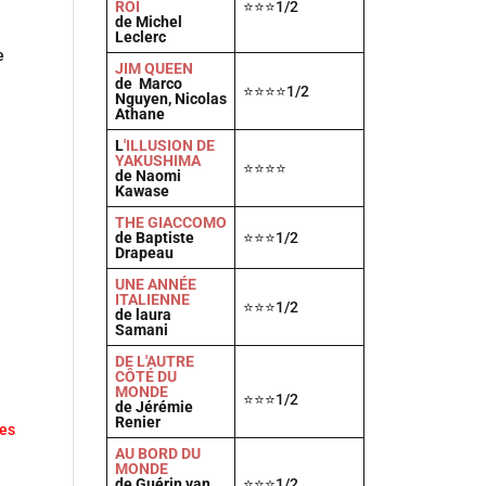
ROI
⭐⭐⭐1/2
de Michel
Leclerc
e
JIM QUEEN
de Marco
⭐⭐⭐⭐1/2
Nguyen, Nicolas
Athane
L
'ILLUSION DE
YAKUSHIMA
⭐⭐⭐⭐
de Naomi
Kawase
THE GIACCOMO
de Baptiste
⭐⭐⭐1/2
Drapeau
UNE ANNÉE
ITALIENNE
⭐⭐⭐1/2
de laura
Samani
DE L'AUTRE
CÔTÉ DU
MONDE
⭐⭐⭐1/2
de Jérémie
Renier
ues
AU BORD DU
MONDE
de Guérin van
⭐⭐⭐1/2