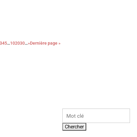
r film, le réalisateur de La loi de Téhéran dresse le portrait sans fard
time de l’oppression patriarcale, en quête de justice. Utile mais
3
4
5
…
10
20
30
…
»
Dernière page »
Rechercher: