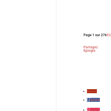
Dans ce dernie
d’une mère vic
éprouvant.
Page 1 sur 276
1
2
Partagez
Épingle
Suivre
Suivre
Suivre