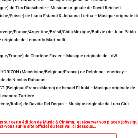
ne) de Tim Dünschede – Musique originale de David Reichelt
che/Suisse) de Iliana Estanol & Johanna Lietha – Musique originale d
ège/France/Argentine/Brésil/Chili/Mexique/Bolivie) de Juan Pablo
 originale de Leonardo Martinelli
ue/France) de Charlène Favier – Musique originale de LoW
’HORIZON (Macédoine/Belgique/France) de Delphine Lehericey –
ale de Nicolas Rabaeus
(Belgique/France/Maroc) de Ismaël El Iraki – Musique originale de
Alexandre Tartière
énie/Italie) de Davide Del Degan – Musique originale de Luca Ciut
us
sur cette édition de
Music & Cinéma
, et réserver vos places (physiq
z-vous sur le site officiel du festival, ci dessous…