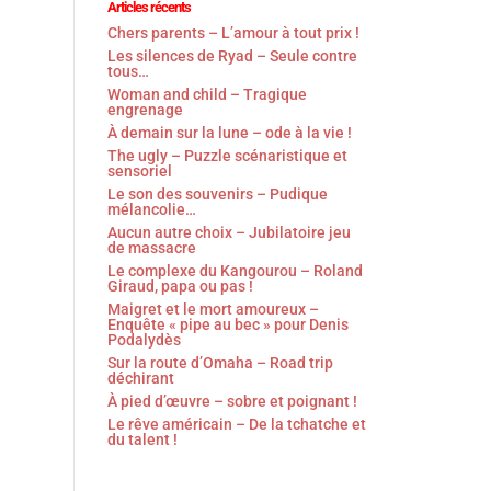
Articles récents
Chers parents – L’amour à tout prix !
Les silences de Ryad – Seule contre
tous…
Woman and child – Tragique
engrenage
À demain sur la lune – ode à la vie !
The ugly – Puzzle scénaristique et
sensoriel
Le son des souvenirs – Pudique
mélancolie…
Aucun autre choix – Jubilatoire jeu
de massacre
Le complexe du Kangourou – Roland
Giraud, papa ou pas !
Maigret et le mort amoureux –
Enquête « pipe au bec » pour Denis
Podalydès
Sur la route d’Omaha – Road trip
déchirant
À pied d’œuvre – sobre et poignant !
Le rêve américain – De la tchatche et
du talent !