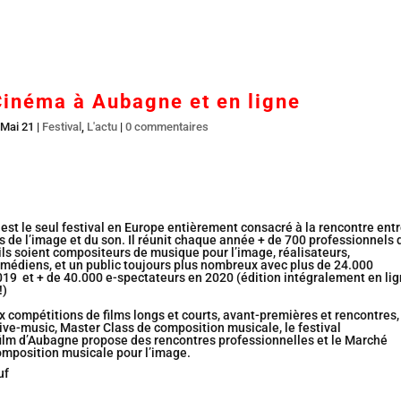
Accueil
En salles
BR DVD…
Interviews
L’
Cinéma à Aubagne et en ligne
 Mai 21
|
Festival
,
L'actu
|
0 commentaires
t le seul festival en Europe entièrement consacré à la rencontre ent
s de l’image et du son. Il réunit chaque année + de 700 professionnels 
ils soient compositeurs de musique pour l’image, réalisateurs,
médiens, et un public toujours plus nombreux avec plus de 24.000
19 et + de 40.000 e-spectateurs en 2020 (édition intégralement en lig
!)
 compétitions de films longs et courts, avant-premières et rencontres,
live-music, Master Class de composition musicale, le festival
film d’Aubagne propose des rencontres professionnelles et le Marché
omposition musicale pour l’image.