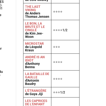
ES
).
T
HE LAST
31
VIKING
⭐⭐⭐⭐
de Anders
e
Thomas Jensen
LE BON, LA
BRUTE ET LE
CINGLÉ
⭐⭐⭐⭐1/2
de Kim Jee-
Woon
MICROSTAR
de Léopold
⭐⭐⭐
ur
Kraus
ANDRÉ IS AN
IDIOT
⭐⭐⭐⭐
d'Anthony
Benna
du
LA BATAILLE DE
e
GAULLE
⭐⭐⭐⭐
d'Antonin
Baudry
L'ÉTRANGÈRE
⭐⭐⭐1/2
de Gaya Jiji
LES CAPRICES
DE L'ENFANT