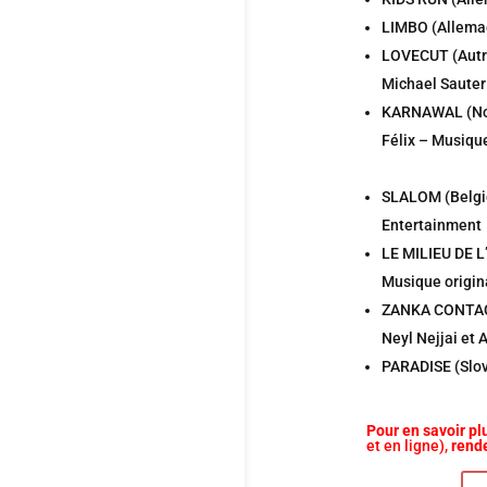
LIMBO (Allemag
LOVECUT (Autri
Michael Sauter
KARNAWAL (Norv
Félix – Musique
SLALOM (Belgiq
Entertainment
LE MILIEU DE L
Musique origin
ZANKA CONTACT 
Neyl Nejjai et 
PARADISE (Slov
Pour en savoir pl
et en ligne),
rende