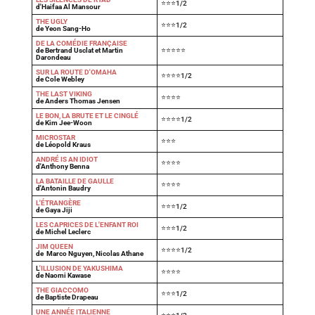
⭐⭐⭐1/2
d'Haifaa Al Mansour
THE UGLY
⭐⭐⭐1/2
de Yeon Sang-Ho
DE LA COMÉDIE FRANÇAISE
de Bertrand Usclat et Martin
⭐⭐⭐⭐⭐
Darondeau
SUR LA ROUTE D'OMAHA
⭐⭐⭐⭐1/2
de Cole Webley
T
HE LAST VIKING
⭐⭐⭐⭐
de Anders Thomas Jensen
LE BON, LA BRUTE ET LE CINGLÉ
⭐⭐⭐⭐1/2
de Kim Jee-Woon
MICROSTAR
⭐⭐⭐
de Léopold Kraus
ANDRÉ IS AN IDIOT
⭐⭐⭐⭐
d'Anthony Benna
LA BATAILLE DE GAULLE
⭐⭐⭐⭐
d'Antonin Baudry
L'ÉTRANGÈRE
⭐⭐⭐1/2
de Gaya Jiji
LES CAPRICES DE L'ENFANT ROI
⭐⭐⭐1/2
de Michel Leclerc
JIM QUEEN
⭐⭐⭐⭐1/2
de Marco Nguyen, Nicolas Athane
L
'ILLUSION DE YAKUSHIMA
⭐⭐⭐⭐
de Naomi Kawase
THE GIACCOMO
⭐⭐⭐1/2
de Baptiste Drapeau
UNE ANNÉE ITALIENNE