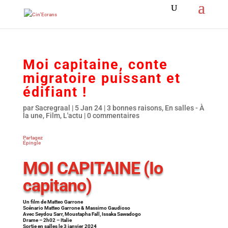
Moi capitaine, conte
migratoire puissant et
édifiant !
par
Sacregraal
|
5 Jan 24
|
3 bonnes raisons
,
En salles - À
la une
,
Film
,
L'actu
|
0 commentaires
Partagez
Épingle
MOI CAPITAINE (Io
capitano)
Un film de Matteo Garrone
Scénario Matteo Garrone & Massimo Gaudioso
Avec Seydou Sarr, Moustapha Fall, Issaka Sawadogo
Drame – 2h02 – Italie
Sortie en salles le 3 janvier 2024