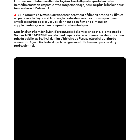
La puissance d’interprétation de
Seydou Sarr
fait que le spectateur entre
immédiatement en empathie avec son personnage, pour ne plus le lâcher, deux
heures durant. Puissant !
3 /
Si la caméra de
Matteo Garrone
est entièrement dédiée au propos du film et
au parcours de Seydou et Moussa, le réalisateur ose néanmoins quelques
envolées oniriques bienvenues, donnant à son film une dimension
supplémentaire, celle d’un poignant conte initiatique.
Lauréat d’un très mérité
Lion d’argent
, prix de la mise en scène, à la
Mostra de
Venise
,
MOI CAPITAINE
a également depuis été récompensé par deux fois d’un
prix du public,
au festival du film d’histoire de Pessac et à celui du film de
société de Royan. Un festival qui lui a également attribué son prix du Jury
professionnel.