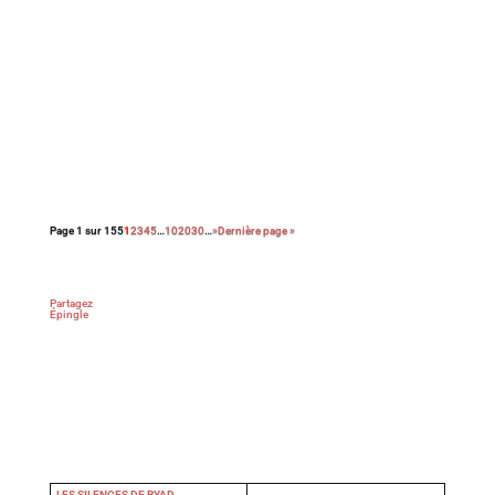
Énorme coup de cœur pour ce premier film
sobre et bouleversant qui ne cède jamais aux
sirènes du mélo grâce à sa mise en scène
épurée et à la performance magistrale de ses
trois interprètes principaux.
Pépite !
Page 1 sur 155
1
2
3
4
5
…
10
20
30
…
»
Dernière page »
Partagez
Épingle
LES SILENCES DE RYAD