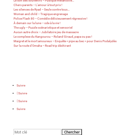
Le son des souvenirs – Pudique mélancolie…
Chers parents – L’amour à tout prix !
Les silences de Ryad – Seule contre tous…
Woman and child – Tragique engrenage
Police Flash 80 – Comédie délicieusement régressive !
À demain sur la lune – ode à la vie !
The ugly – Puzzle scénaristique et sensoriel
Aucun autre choix – Jubilatoire jeu de massacre
Le complexe du Kangourou – Roland Giraud, papa ou pas !
Maigret et le mort amoureux – Enquête « pipe au bec » pour Denis Podalydès
Sur la route d’Omaha – Road trip déchirant
Suivre
Suivre
Suivre
Suivre
Rechercher: