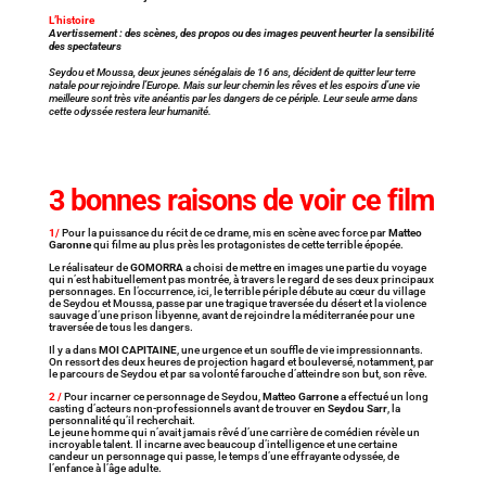
L’histoire
Avertissement : des scènes, des propos ou des images peuvent heurter la sensibilité
des spectateurs
Seydou et Moussa, deux jeunes sénégalais de 16 ans, décident de quitter leur terre
natale pour rejoindre l’Europe. Mais sur leur chemin les rêves et les espoirs d’une vie
meilleure sont très vite anéantis par les dangers de ce périple. Leur seule arme dans
cette odyssée restera leur humanité.
3 bonnes raisons de voir ce film
1/
Pour la puissance du récit de ce drame, mis en scène avec force par
Matteo
Garonne
qui filme au plus près les protagonistes de cette terrible épopée.
Le réalisateur de
GOMORRA
a choisi de mettre en images une partie du voyage
qui n’est habituellement pas montrée, à travers le regard de ses deux principaux
personnages. En l’occurrence, ici, le terrible périple débute au cœur du village
de Seydou et Moussa, passe par une tragique traversée du désert et la violence
sauvage d’une prison libyenne, avant de rejoindre la méditerranée pour une
traversée de tous les dangers.
Il y a dans
MOI CAPITAINE
, une urgence et un souffle de vie impressionnants.
On ressort des deux heures de projection hagard et bouleversé, notamment, par
le parcours de Seydou et par sa volonté farouche d’atteindre son but, son rêve.
2 /
Pour incarner ce personnage de Seydou,
Matteo Garrone
a effectué un long
casting d’acteurs non-professionnels avant de trouver en
Seydou Sarr
, la
personnalité qu’il recherchait.
Le jeune homme qui n’avait jamais rêvé d’une carrière de comédien révèle un
incroyable talent. Il incarne avec beaucoup d’intelligence et une certaine
candeur un personnage qui passe, le temps d’une effrayante odyssée, de
l’enfance à l’âge adulte.