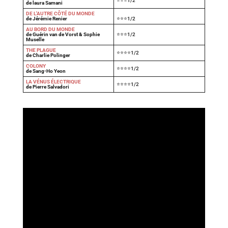
⭐⭐⭐1/2
de laura Samani
DE L'AUTRE CÔTÉ DU MONDE
de Jérémie Renier
⭐⭐⭐1/2
AU BORD DU MONDE
de Guérin van de Vorst & Sophie
⭐⭐⭐1/2
Muselle
THE PLAGUE
⭐⭐⭐⭐1/2
de Charlie Polinger
COLONY
⭐⭐⭐⭐1/2
de Sang-Ho Yeon
LA VÉNUS ÉLECTRIQUE
⭐⭐⭐⭐1/2
de Pierre Salvadori