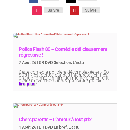
Suivre
Suivre
Police Flash 80 – Comédie délicieusement
régressive !
7 Août 26
|
BR DVD Sélection
,
L'actu
Cette comédie policière décomplexée et « So
80’s ! » est portée par des interprètes en très
grande forme. Un film qui mérite pleinement
d’être (re)vu ! Ne boudez pas votre plaisir…
lire plus
Chers parents – L’amour à tout prix !
1 Août 26
|
BR DVD En bref
,
L'actu