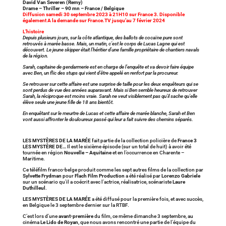
David Van Severen (Remy)
Drame – Thriller – 90 mn – France / Belgique
Diffusion samedi 30 septembre 2023 à 21H10 sur France 3. Disponible
également A la demande sur France.TV jusqu’au 7 février 2024
L’histoire
Depuis plusieurs jours, sur la côte atlantique, des ballots de cocaïne pure sont
retrouvés à marée basse. Mais, un matin, c’est le corps de Lucas Lagne qui est
découvert. Le jeune skipper était l’héritier d’une famille propriétaire de chantiers navals
de la région.
Sarah, capitaine de gendarmerie est en charge de l’enquête et va devoir faire équipe
avec Ben, un flic des stups qui vient d’être appelé en renfort par la procureur.
Se retrouver sur cette affaire est une surprise de taille pour les deux enquêteurs qui se
sont perdus de vue des années auparavant. Mais si Ben semble heureux de retrouver
Sarah, la réciproque est moins vraie. Sarah ne veut visiblement pas qu’il sache qu’elle
élève seule une jeune fille de 18 ans bientôt.
En enquêtant sur le meurtre de Lucas et cette affaire de marée blanche, Sarah et Ben
vont aussi affronter le douloureux passé qui leur a fait suivre des chemins séparés.
LES MYSTÈRES DE LA MARÉE
fait partie de la collection policière de
France 3
LES MYSTÈRE DE…
Il est le sixième épisode (sur un total de huit) à avoir été
tournée en région
Nouvelle – Aquitaine
et en l’occurrence en Charente –
Maritime.
Ce téléfilm franco-belge produit comme les sept autres films de la collection par
Sylvette Frydman
pour
Flach Film Production
a été réalisé par
Lorenzo Gabriele
sur un scénario qu’il a coécrit avec l’actrice, réalisatrice, scénariste
Laure
Duthilleul
.
LES MYSTÈRES DE LA MARÉE
a été diffusé pour la première fois, et avec succès,
en Belgique le 3 septembre dernier sur la RTBF.
C’est lors d’une
avant-première
du film, ce même dimanche 3 septembre, au
cinéma
Le Lido de Royan
, que nous avons rencontré une partie de l’équipe du