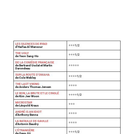
LES SILENCES DE RYAD
⭐⭐⭐1/2
d'Haifaa Al Mansour
THE UGLY
⭐⭐⭐1/2
de Yeon Sang-Ho
DE LA COMÉDIE FRANÇAISE
de Bertrand Usclat et Martin
⭐⭐⭐⭐⭐
Darondeau
SUR LA ROUTE D'OMAHA
⭐⭐⭐⭐1/2
de Cole Webley
T
HE LAST VIKING
⭐⭐⭐⭐
de Anders Thomas Jensen
LE BON, LA BRUTE ET LE CINGLÉ
⭐⭐⭐⭐1/2
de Kim Jee-Woon
MICROSTAR
⭐⭐⭐
de Léopold Kraus
ANDRÉ IS AN IDIOT
⭐⭐⭐⭐
d'Anthony Benna
LA BATAILLE DE GAULLE
⭐⭐⭐⭐
d'Antonin Baudry
L'ÉTRANGÈRE
⭐⭐⭐1/2
de Gaya Jiji