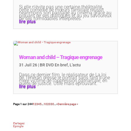
Si elle n’évite pas une certaine théâtralité,
cette comédie de mœurs familiale réussit
néanmoins son passage au cinéma grâce au
piquant de ses dialogues et au jeu savoureux
de ses formidables interprètes.
lire plus
Woman and child – Tragique engrenage
31 Juil 26
|
BR DVD En bref
,
L'actu
Dans ce dernier film, le réalisateur de La loi
de Téhéran dresse le portrait sans fard d’une
mère victime de l’oppression patriarcale, en
quête de justice. Utile mais éprouvant.
lire plus
Page 1 sur 244
1
2
3
4
5
…
10
20
30
…
»
Dernière page »
Partagez
Épingle