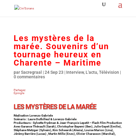
Les mystères de la
marée. Souvenirs d’un
tournage heureux en
Charente – Maritime
par
Sacregraal
|
24 Sep 23
|
Interview
,
L'actu
,
Télévision
|
0 commentaires
Partagez
Épingle
LES MYSTÈRES DE LA MARÉE
Réalisation Lorenzo Gabriele
Scénario : Laure Duthilleul & Lorenzo Gabriele
Producteurs : Sylvette Frydman & Jean-François Lepetit – Flach Film Production
Avec Garance Thénault (Sarah), Christopher Bayemi (Ben), Julie Gayet (Emilie),
Stéphane Metzger (Sylvain), Kim Schwarck (Alexia), Louise Marion (Lina),
Jérémy Barrière (Lucas) , Martin Mille (Enzo), Olivier Charasson (Marchal),