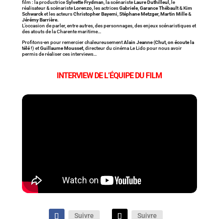
film : la productrice
Sylvette Frydman
, la scénariste
Laure Duthilleul,
le
réalisateur & scénariste
Lorenzo,
les actrices
Gabriele
,
Garance Thébault
& K
im
Schwarck
et les acteurs
Christopher Bayemi
,
Stéphane Metzger,
Martin Mille
&
Jérémy Barrière.
L’occasion de parler, entre autres, des personnages, des enjeux scénaristiques et
des atouts de la Charente maritime…
Profitons-en pour remercier chaleureusement
Alain Jeanne
(
Chut, on écoute la
télé !
) et
Guillaume Mousset
, directeur du cinéma Le Lido pour nous avoir
permis de réaliser ces interviews…
INTERVIEW DE L’ÉQUIPE DU FILM
Suivre
Suivre