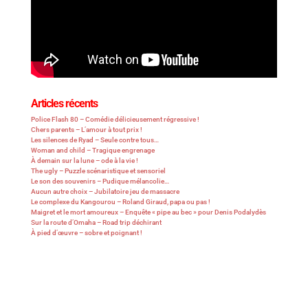
Articles récents
Police Flash 80 – Comédie délicieusement régressive !
Chers parents – L’amour à tout prix !
Les silences de Ryad – Seule contre tous…
Woman and child – Tragique engrenage
À demain sur la lune – ode à la vie !
The ugly – Puzzle scénaristique et sensoriel
Le son des souvenirs – Pudique mélancolie…
Aucun autre choix – Jubilatoire jeu de massacre
Le complexe du Kangourou – Roland Giraud, papa ou pas !
Maigret et le mort amoureux – Enquête « pipe au bec » pour Denis Podalydès
Sur la route d’Omaha – Road trip déchirant
À pied d’œuvre – sobre et poignant !