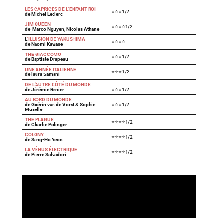
LES CAPRICES DE L'ENFANT ROI
⭐⭐⭐1/2
de Michel Leclerc
JIM QUEEN
⭐⭐⭐⭐1/2
de Marco Nguyen, Nicolas Athane
L
'ILLUSION DE YAKUSHIMA
⭐⭐⭐⭐
de Naomi Kawase
THE GIACCOMO
⭐⭐⭐1/2
de Baptiste Drapeau
UNE ANNÉE ITALIENNE
⭐⭐⭐1/2
de laura Samani
DE L'AUTRE CÔTÉ DU MONDE
de Jérémie Renier
⭐⭐⭐1/2
AU BORD DU MONDE
de Guérin van de Vorst & Sophie
⭐⭐⭐1/2
Muselle
THE PLAGUE
⭐⭐⭐⭐1/2
de Charlie Polinger
COLONY
⭐⭐⭐⭐1/2
de Sang-Ho Yeon
LA VÉNUS ÉLECTRIQUE
⭐⭐⭐⭐1/2
de Pierre Salvadori