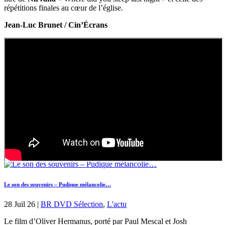
répétitions finales au cœur de l’église.
Jean-Luc Brunet / Cin’Écrans
Le son des souvenirs – Pudique mélancolie…
28 Juil 26
|
BR DVD Sélection
,
L'actu
Le film d’Oliver Hermanus, porté par Paul Mescal et Josh