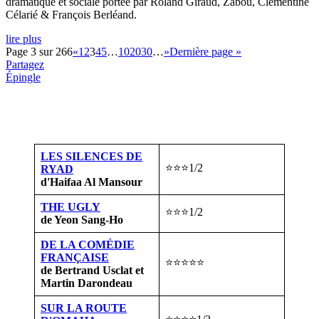
dramatique et sociale portée par Roland Giraud, Zabou, Clémentine
Célarié & François Berléand.
lire plus
Page 3 sur 266
«
1
2
3
4
5
…
10
20
30
…
»
Dernière page »
Partagez
Épingle
LES SILENCES DE
⭐⭐⭐1/2
RYAD
d'Haifaa Al Mansour
THE UGLY
⭐⭐⭐1/2
de Yeon Sang-Ho
DE LA COMÉDIE
FRANÇAISE
⭐⭐⭐⭐⭐
de Bertrand Usclat et
Martin Darondeau
SUR LA ROUTE