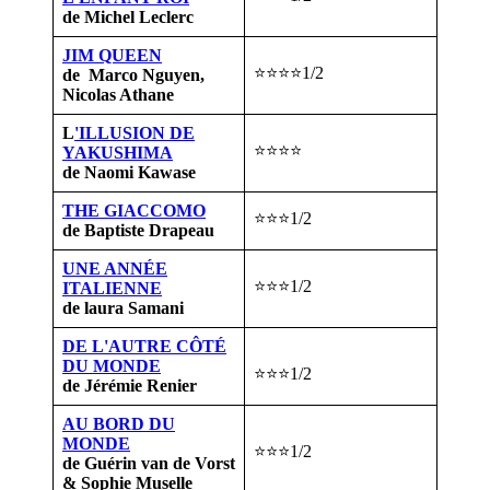
de Michel Leclerc
JIM QUEEN
⭐⭐⭐⭐1/2
de Marco Nguyen,
Nicolas Athane
L
'ILLUSION DE
⭐⭐⭐⭐
YAKUSHIMA
de Naomi Kawase
THE GIACCOMO
⭐⭐⭐1/2
de Baptiste Drapeau
UNE ANNÉE
⭐⭐⭐1/2
ITALIENNE
de laura Samani
DE L'AUTRE CÔTÉ
DU MONDE
⭐⭐⭐1/2
de Jérémie Renier
AU BORD DU
MONDE
⭐⭐⭐1/2
de Guérin van de Vorst
& Sophie Muselle