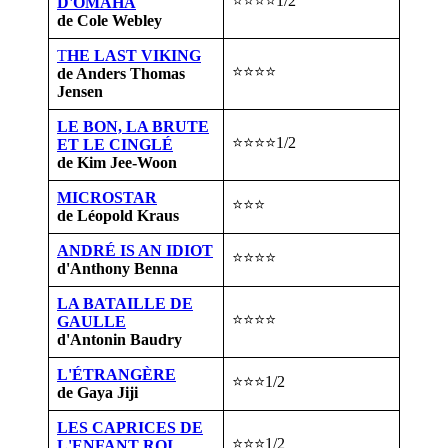
⭐⭐⭐⭐1/2
D'OMAHA
de Cole Webley
T
HE LAST VIKING
⭐⭐⭐⭐
de Anders Thomas
Jensen
LE BON, LA BRUTE
⭐⭐⭐⭐1/2
ET LE CINGLÉ
de Kim Jee-Woon
MICROSTAR
⭐⭐⭐
de Léopold Kraus
ANDRÉ IS AN IDIOT
⭐⭐⭐⭐
d'Anthony Benna
LA BATAILLE DE
⭐⭐⭐⭐
GAULLE
d'Antonin Baudry
L'ÉTRANGÈRE
⭐⭐⭐1/2
de Gaya Jiji
LES CAPRICES DE
⭐⭐⭐1/2
L'ENFANT ROI