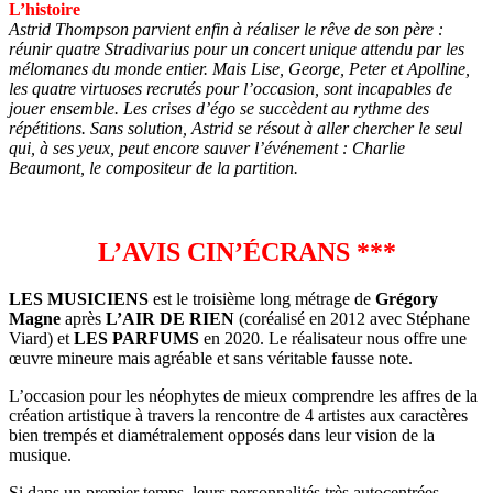
L’histoire
Astrid Thompson parvient enfin à réaliser le rêve de son père :
réunir quatre Stradivarius pour un concert unique attendu par les
mélomanes du monde entier. Mais Lise, George, Peter et Apolline,
les quatre virtuoses recrutés pour l’occasion, sont incapables de
jouer ensemble. Les crises d’égo se succèdent au rythme des
répétitions. Sans solution, Astrid se résout à aller chercher le seul
qui, à ses yeux, peut encore sauver l’événement : Charlie
Beaumont, le compositeur de la partition.
L’AVIS CIN’ÉCRANS ***
LES MUSICIENS
est le troisième long métrage de
Grégory
Magne
après
L’AIR DE RIEN
(coréalisé en 2012 avec Stéphane
Viard) et
LES PARFUMS
en 2020. Le réalisateur nous offre une
œuvre mineure mais agréable et sans véritable fausse note.
L’occasion pour les néophytes de mieux comprendre les affres de la
création artistique à travers la rencontre de 4 artistes aux caractères
bien trempés et diamétralement opposés dans leur vision de la
musique.
Si dans un premier temps, leurs personnalités très autocentrées