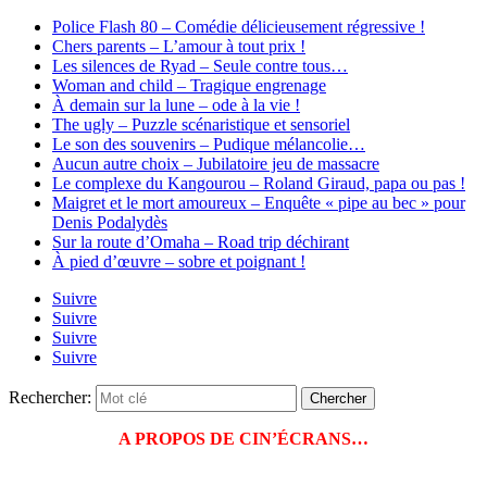
Police Flash 80 – Comédie délicieusement régressive !
Chers parents – L’amour à tout prix !
Les silences de Ryad – Seule contre tous…
Woman and child – Tragique engrenage
À demain sur la lune – ode à la vie !
The ugly – Puzzle scénaristique et sensoriel
Le son des souvenirs – Pudique mélancolie…
Aucun autre choix – Jubilatoire jeu de massacre
Le complexe du Kangourou – Roland Giraud, papa ou pas !
Maigret et le mort amoureux – Enquête « pipe au bec » pour
Denis Podalydès
Sur la route d’Omaha – Road trip déchirant
À pied d’œuvre – sobre et poignant !
Suivre
Suivre
Suivre
Suivre
Rechercher:
A PROPOS DE CIN’ÉCRANS…