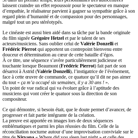
laissent craindre un effet repoussoir pour le spectateur en manque
d’empathie, le réalisateur parvient à gagner sa sympathie grâce à son
regard plein d’humanité et de compassion pour des personnages,
malgré tout un peu stéréotypés.
Le cinéaste est aussi bien aidé dans sa tâche par la bande originale
du film signée
Grégoire Hetzel
et par le talent de ses
acteurs/musiciens. Sans oublier celui de
Valérie Donzelli
et
Frédéric Pierrot
qui apportent un contrepoint bienvenu entre
douceur et détermination au cœur de cette bataille d’égos.
À ce titre, une séquence s’avère particulièrement judicieuse et
touchante lorsque Beaumont (
Frédéric Pierrot
) fait part de son
désarroi à Astrid (
Valérie Donzelli
), l’instigatrice de l’événement,
face à cette œuvre de commande, ce quatuor qu’il dit ne pas aimer
du tout «
ça m’a occupé six semaines, il y a 30 ans !
».
Un point de vue radical qui va évoluer grâce à l’aptitude des
musiciens qui vont créer le quatuor sous la direction de son
compositeur.
Ce qui démontre, si besoin était, que le doute permet d’avancer, de
progresser et fait partie intégrante de la création.
La preuve est apportée en images lors de deux séquences
emblématiques et parmi les plus réussies du film. Celle de la
réconciliation nocturne autour d’une improvisation conviviale sur le
titre de
Nirvana
« Where did you sleep last night » et celle des