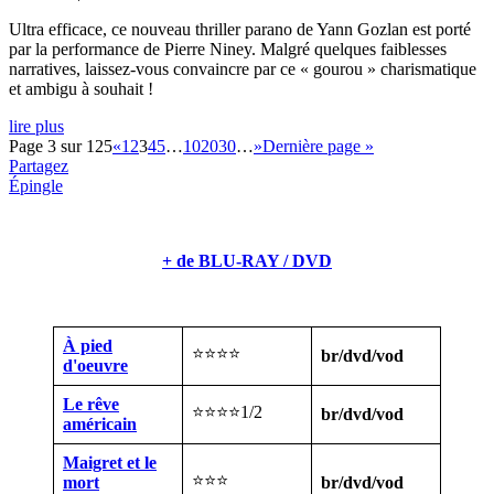
Ultra efficace, ce nouveau thriller parano de Yann Gozlan est porté
par la performance de Pierre Niney. Malgré quelques faiblesses
narratives, laissez-vous convaincre par ce « gourou » charismatique
et ambigu à souhait !
lire plus
Page 3 sur 125
«
1
2
3
4
5
…
10
20
30
…
»
Dernière page »
Partagez
Épingle
+ de BLU-RAY / DVD
À pied
⭐⭐⭐⭐
br/dvd/vod
d'oeuvre
Le rêve
⭐⭐⭐⭐1/2
br/dvd/vod
américain
Maigret et le
⭐⭐⭐
mort
br/dvd/vod