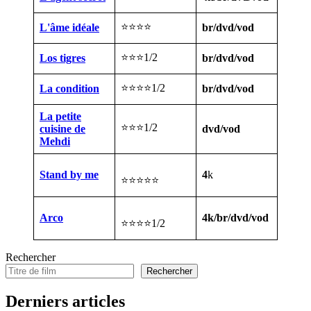
⭐⭐⭐⭐
L'âme idéale
br/dvd/vod
⭐⭐⭐1/2
Los tigres
br/dvd/vod
⭐⭐⭐⭐1/2
La condition
br/dvd/vod
La petite
⭐⭐⭐1/2
cuisine de
dvd/vod
Mehdi
Stand by me
4
k
⭐⭐⭐⭐⭐
Arco
4k/br/dvd/vod
⭐⭐⭐⭐1/2
Rechercher
Rechercher
Derniers articles