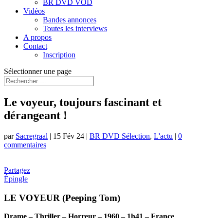
BR DVD VOD
Vidéos
Bandes annonces
Toutes les interviews
A propos
Contact
Inscription
Sélectionner une page
Le voyeur, toujours fascinant et
dérangeant !
par
Sacregraal
|
15 Fév 24
|
BR DVD Sélection
,
L'actu
|
0
commentaires
Partagez
Épingle
LE VOYEUR (Peeping Tom)
Drame – Thriller – Horreur – 1960 – 1h41 – France