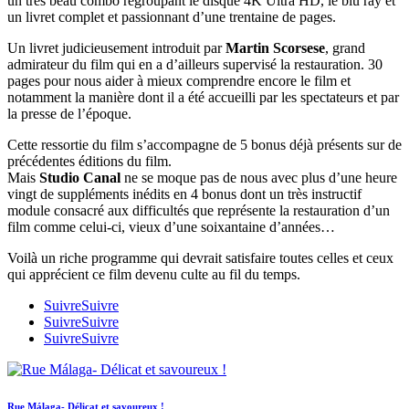
un très beau combo regroupant le disque 4K Ultra HD, le blu ray et
un livret complet et passionnant d’une trentaine de pages.
Un livret judicieusement introduit par
Martin Scorsese
, grand
admirateur du film qui en a d’ailleurs supervisé la restauration. 30
pages pour nous aider à mieux comprendre encore le film et
notamment la manière dont il a été accueilli par les spectateurs et par
la presse de l’époque.
Cette ressortie du film s’accompagne de 5 bonus déjà présents sur de
précédentes éditions du film.
Mais
Studio Canal
ne se moque pas de nous avec plus d’une heure
vingt de suppléments inédits en 4 bonus dont un très instructif
module consacré aux difficultés que représente la restauration d’un
film comme celui-ci, vieux d’une soixantaine d’années…
Voilà un riche programme qui devrait satisfaire toutes celles et ceux
qui apprécient ce film devenu culte au fil du temps.
Suivre
Suivre
Suivre
Suivre
Suivre
Suivre
Rue Málaga- Délicat et savoureux !