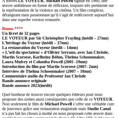
A travers
LE VOYEUR
,
Michael Powell
signait en 1960, une
œuvre ambitieuse en forme de réflexion, toujours très pertinente sur
la représentation de la violence au cinéma. Un film complexe,
dérangeant mais passionnant qu’il s’agit de redécouvrir aujourd’hui
dans une superbe version restaurée.
Bonus ****
Un livret de 32 pages
LE VOYEUR par Sir Christopher Frayling (inédit – 27mn)
L’héritage du Voyeur (inédit – 37mn)
La restauration du Voyeur (inédit – 14mn)
« L’œil du spectateur » d’Olivier Serrano, avec Ian Christie,
Martin Scorsese, Karlheinz Böhm, Thelma Schoonmaker,
Laura Mulvey et Columba Powell (2005 -19mn)
Introduction du film par Martin Scorsese (2007- 2mn)
Interview de Thelma Schoonmaker (2007 – 10mn)
Commentaire audio du Professeur Ian Christie
Bande-annonce originale
Bande annonce 2023(inédit)
Quel bonheur de trouver encore quelques éditeurs pour nous
proposer des sorties aussi conséquentes que celle de ce
VOYEUR
.
Non seulement le film de
Michael Powell
s’offre une véritable cure
de jouvence grâce une restauration magistrale mais
Studio Canal
n’a pas fait les choses à moitié en nous proposant cette œuvre dans