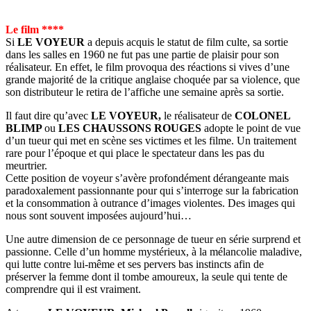
Le film ****
Si
LE VOYEUR
a depuis acquis le statut de film culte, sa sortie
dans les salles en 1960 ne fut pas une partie de plaisir pour son
réalisateur. En effet, le film provoqua des réactions si vives d’une
grande majorité de la critique anglaise choquée par sa violence, que
son distributeur le retira de l’affiche une semaine après sa sortie.
Il faut dire qu’avec
LE VOYEUR,
le réalisateur de
COLONEL
BLIMP
ou
LES CHAUSSONS ROUGES
adopte le point de vue
d’un tueur qui met en scène ses victimes et les filme. Un traitement
rare pour l’époque et qui place le spectateur dans les pas du
meurtrier.
Cette position de voyeur s’avère profondément dérangeante mais
paradoxalement passionnante pour qui s’interroge sur la fabrication
et la consommation à outrance d’images violentes. Des images qui
nous sont souvent imposées aujourd’hui…
Une autre dimension de ce personnage de tueur en série surprend et
passionne. Celle d’un homme mystérieux, à la mélancolie maladive,
qui lutte contre lui-même et ses pervers bas instincts afin de
préserver la femme dont il tombe amoureux, la seule qui tente de
comprendre qui il est vraiment.