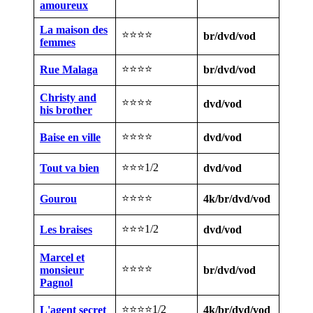
amoureux
La maison des
⭐⭐⭐⭐
br/dvd/vod
femmes
⭐⭐⭐⭐
Rue Malaga
br/dvd/vod
Christy and
⭐⭐⭐⭐
dvd/vod
his brother
⭐⭐⭐⭐
Baise en ville
dvd/vod
⭐⭐⭐1/2
Tout va bien
dvd/vod
⭐⭐⭐⭐
Gourou
4k/br/dvd/vod
⭐⭐⭐1/2
Les braises
dvd/vod
Marcel et
⭐⭐⭐⭐
monsieur
br/dvd/vod
Pagnol
⭐⭐⭐⭐1/2
L'agent secret
4k/br/dvd/vod