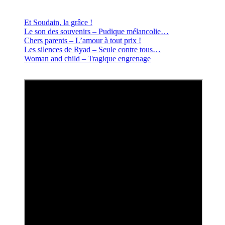
Et Soudain, la grâce !
Le son des souvenirs – Pudique mélancolie…
Chers parents – L’amour à tout prix !
Les silences de Ryad – Seule contre tous…
Woman and child – Tragique engrenage