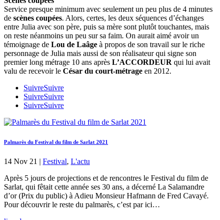
Scènes coupées
Service presque minimum avec seulement un peu plus de 4 minutes
de
scènes coupées
. Alors, certes, les deux séquences d’échanges
entre Julia avec son père, puis sa mère sont plutôt touchantes, mais
on reste néanmoins un peu sur sa faim. On aurait aimé avoir un
témoignage de
Lou de Laâge
à propos de son travail sur le riche
personnage de Julia mais aussi de son réalisateur qui signe son
premier long métrage 10 ans après
L’ACCORDEUR
qui lui avait
valu de recevoir le
César du court-métrage
en 2012.
Suivre
Suivre
Suivre
Suivre
Suivre
Suivre
Palmarès du Festival du film de Sarlat 2021
14 Nov 21
|
Festival
,
L'actu
Après 5 jours de projections et de rencontres le Festival du film de
Sarlat, qui fêtait cette année ses 30 ans, a décerné La Salamandre
d’or (Prix du public) à Adieu Monsieur Hafmann de Fred Cavayé.
Pour découvrir le reste du palmarès, c’est par ici…