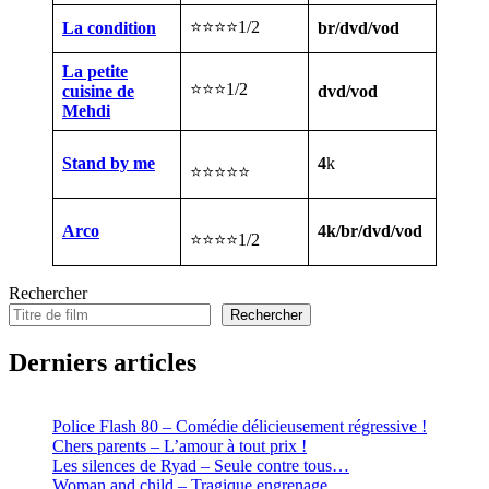
⭐⭐⭐⭐1/2
La condition
br/dvd/vod
La petite
⭐⭐⭐1/2
cuisine de
dvd/vod
Mehdi
Stand by me
4
k
⭐⭐⭐⭐⭐
Arco
4k/br/dvd/vod
⭐⭐⭐⭐1/2
Rechercher
Rechercher
Derniers articles
Police Flash 80 – Comédie délicieusement régressive !
Chers parents – L’amour à tout prix !
Les silences de Ryad – Seule contre tous…
Woman and child – Tragique engrenage