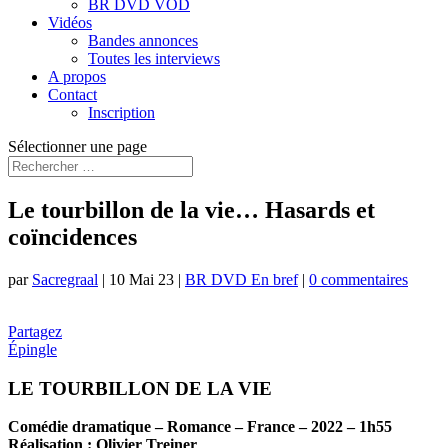
BR DVD VOD
Vidéos
Bandes annonces
Toutes les interviews
A propos
Contact
Inscription
Sélectionner une page
Le tourbillon de la vie… Hasards et
coïncidences
par
Sacregraal
|
10 Mai 23
|
BR DVD En bref
|
0 commentaires
Partagez
Épingle
LE TOURBILLON DE LA VIE
Comédie dramatique – Romance – France – 2022 – 1h55
Réalisation : Olivier Treiner