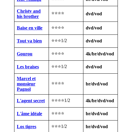
Christy and
⭐⭐⭐⭐
dvd/vod
his brother
⭐⭐⭐⭐
Baise en ville
dvd/vod
⭐⭐⭐1/2
Tout va bien
dvd/vod
⭐⭐⭐⭐
Gourou
4k/br/dvd/vod
⭐⭐⭐1/2
Les braises
dvd/vod
Marcel et
⭐⭐⭐⭐
monsieur
br/dvd/vod
Pagnol
⭐⭐⭐⭐1/2
L'agent secret
4k/br/dvd/vod
⭐⭐⭐⭐
L'âme idéale
br/dvd/vod
⭐⭐⭐1/2
Los tigres
br/dvd/vod