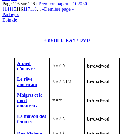
Page 116 sur 126
« Première page
«
…
10
20
30
…
114
115
116
117
118
…
»
Dernière page »
Partagez
Épingle
+ de BLU-RAY / DVD
À pied
⭐⭐⭐⭐
br/dvd/vod
d'oeuvre
Le rêve
⭐⭐⭐⭐1/2
br/dvd/vod
américain
Maigret et le
⭐⭐⭐
mort
br/dvd/vod
amoureux
La maison des
⭐⭐⭐⭐
br/dvd/vod
femmes
⭐⭐⭐⭐
Rue Malaga
br/dvd/vod