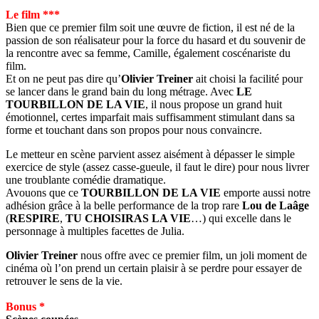
Le film ***
Bien que ce premier film soit une œuvre de fiction, il est né de la
passion de son réalisateur pour la force du hasard et du souvenir de
la rencontre avec sa femme, Camille, également coscénariste du
film.
Et on ne peut pas dire qu’
Olivier Treiner
ait choisi la facilité pour
se lancer dans le grand bain du long métrage. Avec
LE
TOURBILLON DE LA VIE
, il nous propose un grand huit
émotionnel, certes imparfait mais suffisamment stimulant dans sa
forme et touchant dans son propos pour nous convaincre.
Le metteur en scène parvient assez aisément à dépasser le simple
exercice de style (assez casse-gueule, il faut le dire) pour nous livrer
une troublante comédie dramatique.
Avouons que ce
TOURBILLON DE LA VIE
emporte aussi notre
adhésion grâce à la belle performance de la trop rare
Lou de Laâge
(
RESPIRE
,
TU CHOISIRAS LA VIE
…) qui excelle dans le
personnage à multiples facettes de Julia.
Olivier Treiner
nous offre avec ce premier film, un joli moment de
cinéma où l’on prend un certain plaisir à se perdre pour essayer de
retrouver le sens de la vie.
Bonus *