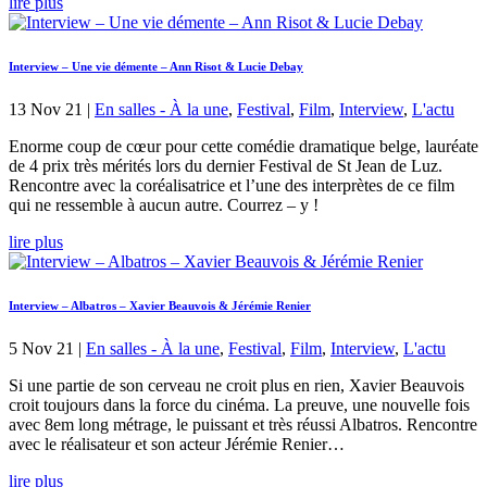
lire plus
Interview – Une vie démente – Ann Risot & Lucie Debay
13 Nov 21
|
En salles - À la une
,
Festival
,
Film
,
Interview
,
L'actu
Enorme coup de cœur pour cette comédie dramatique belge, lauréate
de 4 prix très mérités lors du dernier Festival de St Jean de Luz.
Rencontre avec la coréalisatrice et l’une des interprètes de ce film
qui ne ressemble à aucun autre. Courrez – y !
lire plus
Interview – Albatros – Xavier Beauvois & Jérémie Renier
5 Nov 21
|
En salles - À la une
,
Festival
,
Film
,
Interview
,
L'actu
Si une partie de son cerveau ne croit plus en rien, Xavier Beauvois
croit toujours dans la force du cinéma. La preuve, une nouvelle fois
avec 8em long métrage, le puissant et très réussi Albatros. Rencontre
avec le réalisateur et son acteur Jérémie Renier…
lire plus