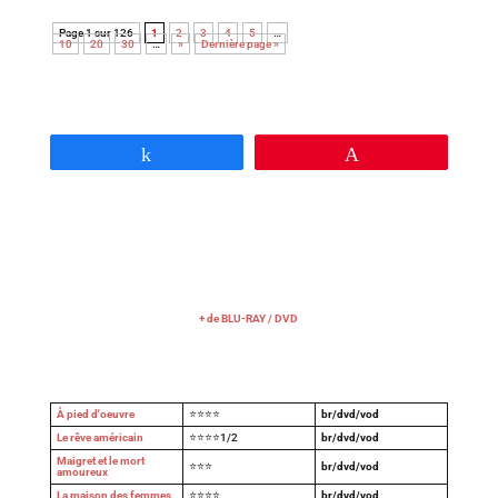
Page 1 sur 126
1
2
3
4
5
…
10
20
30
…
»
Dernière page »
Partagez
Épingle
+ de BLU-RAY / DVD
À pied d'oeuvre
⭐⭐⭐⭐
br/dvd/vod
Le rêve américain
⭐⭐⭐⭐1/2
br/dvd/vod
Maigret et le mort
⭐⭐⭐
br/dvd/vod
amoureux
La maison des femmes
⭐⭐⭐⭐
br/dvd/vod