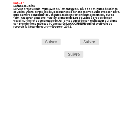
Bonus *
Scènes coupées
Service presque minimum avec seulement un peu plus de 4 minutes de
scènes
coupées
. Alors, certes, les deux séquences d’échanges entre Julia avec son père,
puis sa mère sont plutôt touchantes, mais on reste néanmoins un peu sur sa
faim. On aurait aimé avoir un témoignage de
Lou de Laâge
à propos de son
travail sur le riche personnage de Julia mais aussi de son réalisateur qui signe
son premier long métrage 10 ans après
L’ACCORDEUR
qui lui avait valu de
recevoir le
César du court-métrage
en 2012.
Suivre
Suivre
Suivre
Le film d’Oliver Hermanus, porté par Paul Mescal
et Josh O’Connor, est une œuvre sensorielle qui
se ressent et s’écoute tout autant qu’elle se
regarde. Un long-métrage d’une infinie
délicatesse à découvrir absolument !