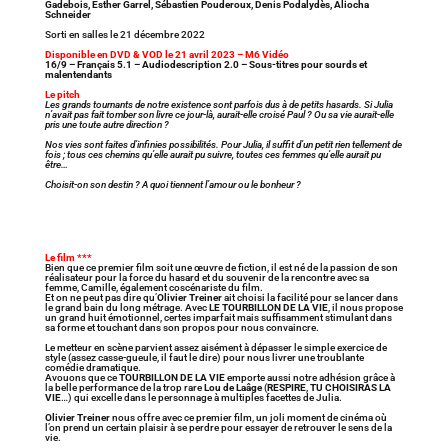
Gadebois, Esther Garrel, Sébastien Pouderoux, Denis Podalydès, Aliocha
Schneider
Sorti en salles le 21 décembre 2022
Disponible en DVD & VOD le 21 avril 2023 – M6 Vidéo
16/9 – Français 5.1 – Audiodescription 2.0 – Sous-titres pour sourds et
malentendants
Le pitch
Les grands tournants de notre existence sont parfois dus à de petits hasards. Si Julia
n’avait pas fait tomber son livre ce jour-là, aurait-elle croisé Paul ? Ou sa vie aurait-elle
pris une toute autre direction ?
Nos vies sont faites d’infinies possibilités. Pour Julia, il suffit d’un petit rien tellement de
fois ; tous ces chemins qu’elle aurait pu suivre, toutes ces femmes qu’elle aurait pu
être…
Choisit-on son destin ? A quoi tiennent l’amour ou le bonheur ?
Le film ***
Bien que ce premier film soit une œuvre de fiction, il est né de la passion de son
réalisateur pour la force du hasard et du souvenir de la rencontre avec sa
femme, Camille, également coscénariste du film.
Et on ne peut pas dire qu’
Olivier Treiner
ait choisi la facilité pour se lancer dans
le grand bain du long métrage. Avec
LE TOURBILLON DE LA VIE
, il nous propose
un grand huit émotionnel, certes imparfait mais suffisamment stimulant dans
sa forme et touchant dans son propos pour nous convaincre.
Le metteur en scène parvient assez aisément à dépasser le simple exercice de
style (assez casse-gueule, il faut le dire) pour nous livrer une troublante
comédie dramatique.
Avouons que ce
TOURBILLON DE LA VIE
emporte aussi notre adhésion grâce à
la belle performance de la trop rare
Lou de Laâge
(
RESPIRE
,
TU CHOISIRAS LA
VIE
…) qui excelle dans le personnage à multiples facettes de Julia.
Olivier Treiner
nous offre avec ce premier film, un joli moment de cinéma où
l’on prend un certain plaisir à se perdre pour essayer de retrouver le sens de la
vie.