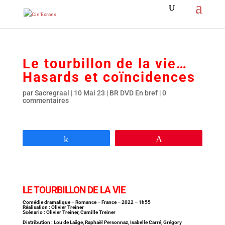
Le tourbillon de la vie…
Hasards et coïncidences
par
Sacregraal
|
10 Mai 23
|
BR DVD En bref
|
0
commentaires
Partagez
Épingle
LE TOURBILLON DE LA VIE
Comédie dramatique – Romance – France – 2022 – 1h55
Réalisation : Olivier Treiner
Scénario : Olivier Treiner, Camille Treiner
Distribution : Lou de Laâge, Raphaël Personnaz, Isabelle Carré, Grégory