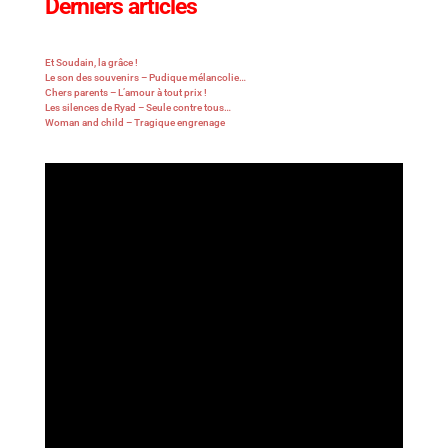
Derniers articles
Et Soudain, la grâce !
Le son des souvenirs – Pudique mélancolie…
Chers parents – L’amour à tout prix !
Les silences de Ryad – Seule contre tous…
Woman and child – Tragique engrenage