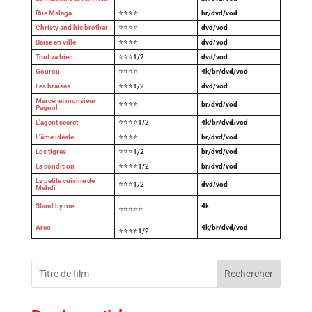
Rue Malaga
⭐⭐⭐⭐
br/dvd/vod
Christy and his brother
⭐⭐⭐⭐
dvd/vod
Baise en ville
⭐⭐⭐⭐
dvd/vod
Tout va bien
⭐⭐⭐1/2
dvd/vod
Gourou
⭐⭐⭐⭐
4k/br/dvd/vod
Les braises
⭐⭐⭐1/2
dvd/vod
Marcel et monsieur
⭐⭐⭐⭐
br/dvd/vod
Pagnol
L'agent secret
⭐⭐⭐⭐1/2
4k/br/dvd/vod
L'âme idéale
⭐⭐⭐⭐
br/dvd/vod
Los tigres
⭐⭐⭐1/2
br/dvd/vod
La condition
⭐⭐⭐⭐1/2
br/dvd/vod
La petite cuisine de
⭐⭐⭐1/2
dvd/vod
Mehdi
Stand by me
4
k
⭐⭐⭐⭐⭐
Arco
4k/br/dvd/vod
⭐⭐⭐⭐1/2
Rechercher