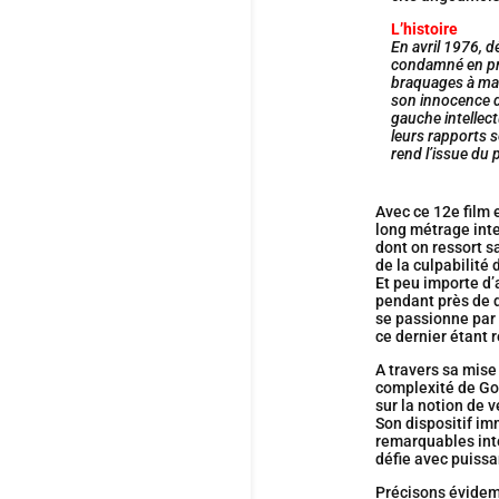
L’histoire
En avril 1976, 
condamné en pre
braquages à mai
son innocence da
gauche intellect
leurs rapports s
rend l’issue du 
Avec ce 12e film 
long métrage inte
dont on ressort s
de la culpabilité
Et peu importe d’a
pendant près de d
se passionne par 
ce dernier étant
A travers sa mise
complexité de Go
sur la notion de v
Son dispositif im
remarquables inte
défie avec puissa
Précisons évidem