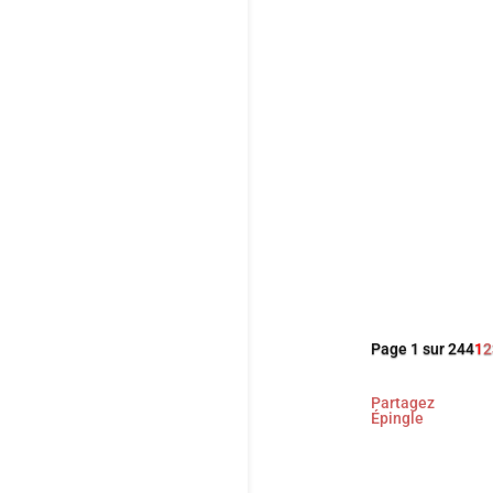
Dans ce derni
sans fard d’u
Utile mais é
Page 1 sur 244
1
2
Partagez
Épingle