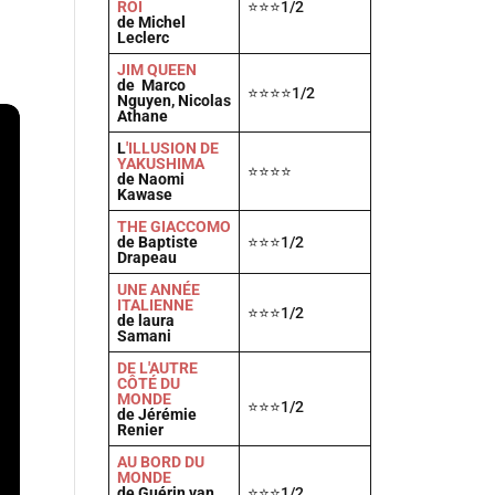
ROI
⭐⭐⭐1/2
de Michel
Leclerc
JIM QUEEN
de Marco
⭐⭐⭐⭐1/2
Nguyen, Nicolas
Athane
L
'ILLUSION DE
YAKUSHIMA
⭐⭐⭐⭐
de Naomi
Kawase
THE GIACCOMO
de Baptiste
⭐⭐⭐1/2
Drapeau
UNE ANNÉE
ITALIENNE
⭐⭐⭐1/2
de laura
Samani
DE L'AUTRE
CÔTÉ DU
MONDE
⭐⭐⭐1/2
de Jérémie
Renier
AU BORD DU
MONDE
de Guérin van
⭐⭐⭐1/2