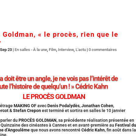
Accueil
En salles
BR DVD…
Interviews
L’
 Goldman, « le procès, rien que le
»
 Sep 23
|
En salles - À la une
,
Film
,
Interview
,
L'actu
|
0 commentaires
a doit être un angle, je ne vois pas l’intérêt de
ute l’histoire de quelqu’un ! » Cédric Kahn
LE PROCÈS GOLDMAN
métrage
MAKING OF
avec
Denis Podalydès,
Jonathan Cohen
,
rcot
&
Stefan Crepon
est terminé et sortira en salles le 10 janvier
 parler du
PROCÈS GOLDMAN,
sa précédente réalisation présentée en
a Quinzaine des cinéastes à Cannes et en avant-première au
Festival d
one d’Angoulême
que nous avons rencontré
Cédric Kahn
, fin août dans la
ine.