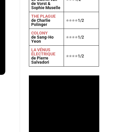
de Vorst &
Sophie Muselle
THE PLAGUE
de Charlie
⭐⭐⭐⭐1/2
Polinger
COLONY
de Sang-Ho
⭐⭐⭐⭐1/2
Yeon
LA VÉNUS
ÉLECTRIQUE
⭐⭐⭐⭐1/2
de Pierre
Salvadori