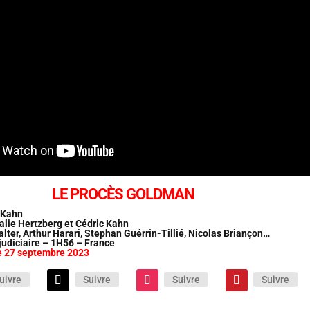
LE PROCÈS GOLDMAN
c Kahn
alie Hertzberg et Cédric Kahn
lter, Arthur Harari, Stephan Guérrin-Tillié, Nicolas Briançon…
judiciaire – 1H56 – France
le 27 septembre 2023
uivre
Suivre
Suivre
Suivre