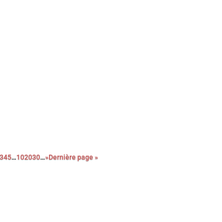
er film, le réalisateur de La loi de Téhéran dresse le portrait
ne mère victime de l’oppression patriarcale, en quête de justice.
prouvant.
3
4
5
…
10
20
30
…
»
Dernière page »