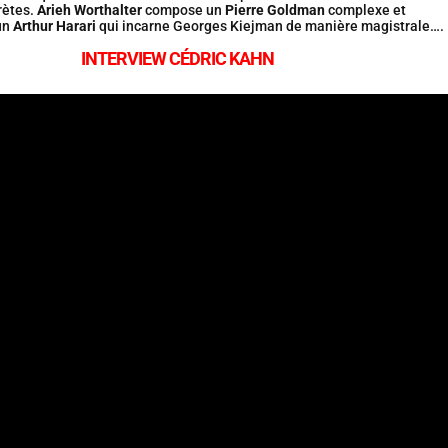
rètes.
Arieh Worthalter
compose un
Pierre Goldman
complexe et
un
Arthur Harari
qui incarne Georges Kiejman de manière magistrale….
INTERVIEW CÉDRIC KAHN