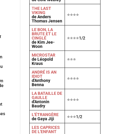
T
HE LAST
VIKING
⭐⭐⭐⭐
de Anders
Thomas Jensen
LE BON, LA
BRUTE ET LE
t
CINGLÉ
⭐⭐⭐⭐1/2
de Kim Jee-
Woon
MICROSTAR
Un
de Léopold
⭐⭐⭐
Kraus
ou
ANDRÉ IS AN
IDIOT
⭐⭐⭐⭐
d'Anthony
On
Benna
de
LA BATAILLE DE
GAULLE
⭐⭐⭐⭐
d'Antonin
nt
Baudry
ses
L'ÉTRANGÈRE
⭐⭐⭐1/2
de Gaya Jiji
LES CAPRICES
DE L'ENFANT