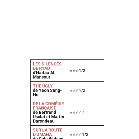
Actu
Vidéos
A propos
Contact
LES SILENCES
DE RYAD
⭐⭐⭐1/2
d'Haifaa Al
Mansour
THE UGLY
de Yeon Sang-
⭐⭐⭐1/2
Ho
DE LA COMÉDIE
FRANÇAISE
de Bertrand
⭐⭐⭐⭐⭐
Usclat et Martin
Darondeau
u
SUR LA ROUTE
D'OMAHA
⭐⭐⭐⭐1/2
de Cole Webley