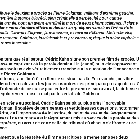
débute le deuxième procès de Pierre Goldman, militant d’extrême gauche,
mière instance à la réclusion criminelle à perpétuité pour quatre
n armée, dont un ayant entraîné la mort de deux pharmaciennes. Il clame
ns cette dernière affaire et devient en quelques semaines l’icône de la
uelle. Georges Kiejman, jeune avocat, assure sa défense. Mais très vite,
e tendent. Goldman, insaisissable et provocateur, risque la peine capitale e
procès incertaine.
en tant que réalisateur
, Cédric Kahn
signe son premier film de procès. 
nse et captivant où la parole domine. Un (quasi) huis-clos oppressant
ans avoir un avis véritablement tranché sur la question de l’innocence 
 de
Pierre Goldman.
illeurs, tant l’intérêt du film ne se situe pas là. En revanche, on vibre
eux heures devant les joutes oratoires des principaux protagonistes. 
l’intensité de ce qui se joue entre le prévenu et son avocat, la défense 
 régulièrement mise à mal par les éclats de Goldman.
 en scène au scalpel,
Cédric Kahn
saisit au plus près l’incroyable
ldman. Il soulève de pertinentes et vertigineuses questions, notamme
érité, de l’importance de la justice, du point de vue et de l’engagement.
mersif de tournage est intégralement mis au service de la parole et de 
rprètes, au cœur de cette salle de tribunal où chacun s’affronte et se
nce.
ment que la réussite du film ne serait pas la même sans ses deux