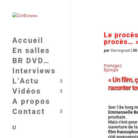
Le procès
Accueil
procès… 
En salles
par
Sacregraal
|
30
BR DVD…
Partagez
Interviews
Épingle
« Un film, ç
L’Actu
raconter to
Vidéos
A propos
Son 13e long 
Contact
Emmanuelle Be
prochain.
Mais c’est pour
ouverture de l
film francoph
cité angoumois