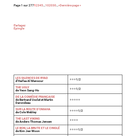
Page 1 sur 277
1
2
3
4
5
…
10
20
30
…
»
Dernière page »
Partagez
Épingle
LES SILENCES DE RYAD
⭐⭐⭐1/2
d'Haifaa Al Mansour
THE UGLY
⭐⭐⭐1/2
de Yeon Sang-Ho
DE LA COMÉDIE FRANÇAISE
de Bertrand Usclat et Martin
⭐⭐⭐⭐⭐
Darondeau
SUR LA ROUTE D'OMAHA
⭐⭐⭐⭐1/2
de Cole Webley
T
HE LAST VIKING
⭐⭐⭐⭐
de Anders Thomas Jensen
LE BON, LA BRUTE ET LE CINGLÉ
⭐⭐⭐⭐1/2
de Kim Jee-Woon