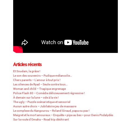
Articles récents
Et Soudain, la grâce !
Le son des souvenirs – Pudique mélancolie…
Chers parents – L’amour à tout prix !
Les silences de Ryad – Seule contre tous…
Woman and child – Tragique engrenage
Police Flash 80 – Comédie délicieusement régressive !
À demain sur la lune – ode à la vie !
The ugly – Puzzle scénaristique et sensoriel
Aucun autre choix – Jubilatoire jeu de massacre
Le complexe du Kangourou – Roland Giraud, papa ou pas !
Maigret et le mort amoureux – Enquête « pipe au bec » pour Denis Podalydès
Sur la route d’Omaha – Road trip déchirant