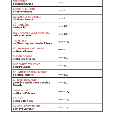
MICROSTAR
⭐⭐⭐
de Léopold Kraus
ANDRÉ IS AN IDIOT
⭐⭐⭐⭐
d'Anthony Benna
LA BATAILLE DE GAULLE
⭐⭐⭐⭐
d'Antonin Baudry
L'ÉTRANGÈRE
⭐⭐⭐1/2
de Gaya Jiji
LES CAPRICES DE L'ENFANT ROI
⭐⭐⭐1/2
de Michel Leclerc
JIM QUEEN
⭐⭐⭐⭐1/2
de Marco Nguyen, Nicolas Athane
L
'ILLUSION DE YAKUSHIMA
⭐⭐⭐⭐
de Naomi Kawase
THE GIACCOMO
⭐⭐⭐1/2
de Baptiste Drapeau
UNE ANNÉE ITALIENNE
⭐⭐⭐1/2
de laura Samani
DE L'AUTRE CÔTÉ DU MONDE
de Jérémie Renier
⭐⭐⭐1/2
AU BORD DU MONDE
de Guérin van de Vorst & Sophie
⭐⭐⭐1/2
Muselle
THE PLAGUE
⭐⭐⭐⭐1/2
de Charlie Polinger
COLONY
⭐⭐⭐⭐1/2
de Sang-Ho Yeon
LA VÉNUS ÉLECTRIQUE
⭐⭐⭐⭐1/2
de Pierre Salvadori