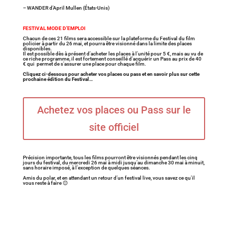
– WANDER d’April Mullen (États-Unis)
FESTIVAL MODE D’EMPLOI
Chacun de ces 21 films sera accessible sur la plateforme du Festival du film
policier à partir du 26 mai, et pourra être visionné dans la limite des places
disponibles.
Il est possible dès à présent d’acheter les places à l’unité pour 5 €, mais au vu de
ce riche programme, il est fortement conseillé d’acquérir un Pass au prix de 40
€ qui permet de s’assurer une place pour chaque film.
Cliquez ci-dessous pour acheter vos places ou pass et en savoir plus sur cette
prochaine édition du Festival…
Achetez vos places ou Pass sur le
site officiel
Précision importante, tous les films pourront être visionnés pendant les cinq
jours du festival, du mercredi 26 mai à midi jusqu’au dimanche 30 mai à minuit,
sans horaire imposé, à l’exception de quelques séances.
Amis du polar, et en attendant un retour d’un festival live, vous savez ce qu’il
vous reste à faire 😊