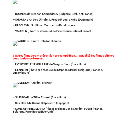
– ROUNDS de Stephan Komandarev (Bulgarie, Serbie et France)
– SHORTA d’Anders Ølholm & Frederik Louis Hviid (Danemark)
– ULBOLSYN d’Adilkhan Yerzhanov (Kazakhstan)
– VAURIEN (Photo ci-dessous) de Peter Dourountzis (France)
6 autres films seront présentés hors compétition… l’actualité des films policiers
sous toutes ses formes :
– EVERY BREATH YOU TAKE de Vaughn Stein (États-Unis)
– L’ENNEMI (Photo ci-dessous) de Stephan Streker (Belgique, France &
Luxembourg)
– SILK ROAD de Tiller Russell (États-Unis)
– SKY HIGH de Daniel Calparsoro (Espagne)
– SONS OF PHILDELPHIA (Photo ci-dessous) de Jérémie Guez (France,
Belgique, Pays-Bas et États-Unis)