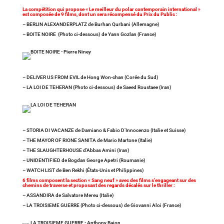
La compétition qui propose « Le meilleur du polar contemporain international »
est composée de 9 films, dont un sera récompensé du Prix du Public :
– BERLIN ALEXANDERPLATZ de Burhan Qurbani (Allemagne)
– BOITE NOIRE (Photo ci-dessous) de Yann Gozlan (France)
– DELIVER US FROM EVIL de Hong Won-chan (Corée du Sud)
– LA LOI DE TEHERAN (Photo ci-dessous) de Saeed Roustaee (Iran)
– STORIA DI VACANZE de Damiano & Fabio D’Innocenzo (Italie et Suisse)
– THE MAYOR OF RIONE SANITA de Mario Martone (Italie)
– THE SLAUGHTERHOUSE d’Abbas Amini (Iran)
– UNIDENTIFIED de Bogdan George Apetri (Roumanie)
– WATCH LIST de Ben Rekhi (États-Unis et Philippines)
6 films composent la section « Sang neuf » avec des films s’engageant sur des
chemins de traverse et proposant des regards décalés sur le thriller :
– ASSANDIRA de Salvatore Mereu (Italie)
– LA TROISIEME GUERRE (Photo ci-dessous) de Giovanni Aloi (France)