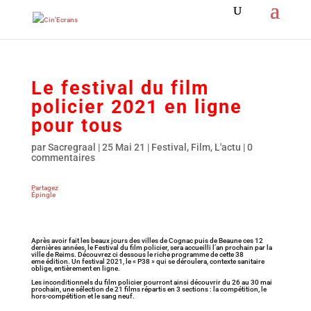
Le festival du film
policier 2021 en ligne
pour tous
par
Sacregraal
|
25 Mai 21
|
Festival
,
Film
,
L'actu
|
0
commentaires
Partagez
Épingle
Après avoir fait les beaux jours des villes de Cognac puis de Beaune ces 12
dernières années, le Festival du film policier, sera accueilli l’an prochain par la
ville de Reims. Découvrez ci dessous le riche programme de cette 38
eme
édition. Un festival 2021, le « P38 » qui se déroulera, contexte sanitaire
oblige, entièrement en ligne.
Les inconditionnels du film policier pourront ainsi découvrir du 26 au 30 mai
prochain, une sélection de 21 films répartis en 3 sections : la compétition, le
hors-compétition et le sang neuf.