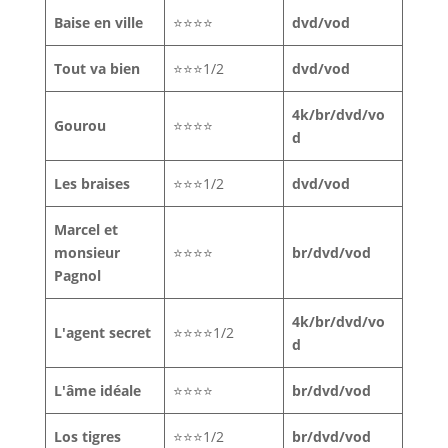
Baise en ville
⭐⭐⭐⭐
dvd/vod
Tout va bien
⭐⭐⭐1/2
dvd/vod
4k/br/dvd/vo
Gourou
⭐⭐⭐⭐
d
Les braises
⭐⭐⭐1/2
dvd/vod
Marcel et
monsieur
⭐⭐⭐⭐
br/dvd/vod
Pagnol
4k/br/dvd/vo
L'agent secret
⭐⭐⭐⭐1/2
d
L'âme idéale
⭐⭐⭐⭐
br/dvd/vod
Los tigres
⭐⭐⭐1/2
br/dvd/vod