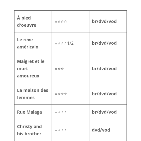
À pied
⭐⭐⭐⭐
br/dvd/vod
d'oeuvre
Le rêve
⭐⭐⭐⭐1/2
br/dvd/vod
américain
Maigret et le
mort
⭐⭐⭐
br/dvd/vod
amoureux
La maison des
⭐⭐⭐⭐
br/dvd/vod
femmes
Rue Malaga
⭐⭐⭐⭐
br/dvd/vod
Christy and
⭐⭐⭐⭐
dvd/vod
his brother