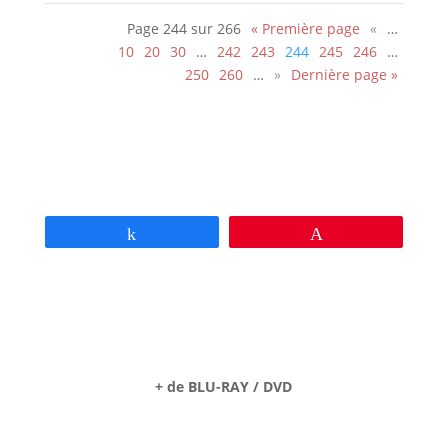
Page 244 sur 266
« Première page
«
…
10
20
30
…
242
243
244
245
246
…
250
260
…
»
Dernière page »
Partagez
Épingle
+ de BLU-RAY / DVD