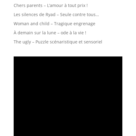
Chers parents – L’amour à tout prix !
Les silences de Ryad – Seule contre tous…
Woman and child – Tragique engrenage
À demain sur la lune – ode à la vie !
The ugly – Puzzle scénaristique et sensoriel