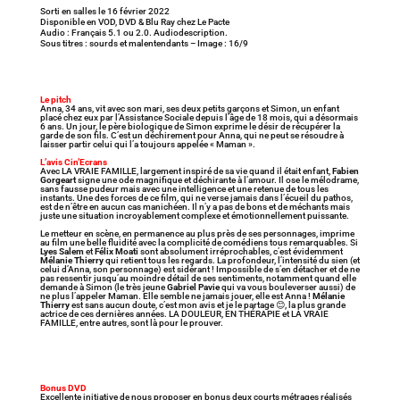
Sorti en salles le 16 février 2022
Disponible en VOD, DVD & Blu Ray chez Le Pacte
Audio : Français 5.1 ou 2.0. Audiodescription.
Sous titres : sourds et malentendants – Image : 16/9
Le pitch
Anna, 34 ans, vit avec son mari, ses deux petits garçons et Simon, un enfant
placé chez eux par l’Assistance Sociale depuis l’âge de 18 mois, qui a désormais
6 ans. Un jour, le père biologique de Simon exprime le désir de récupérer la
garde de son fils. C’est un déchirement pour Anna, qui ne peut se résoudre à
laisser partir celui qui l’a toujours appelée « Maman ».
L’avis Cin’Ecrans
Avec LA VRAIE FAMILLE, largement inspiré de sa vie quand il était enfant,
Fabien
Gorgeart
signe une ode magnifique et déchirante à l’amour. Il ose le mélodrame,
sans fausse pudeur mais avec une intelligence et une retenue de tous les
instants. Une des forces de ce film, qui ne verse jamais dans l’écueil du pathos,
est de n’être en aucun cas manichéen. Il n’y a pas de bons et de méchants mais
juste une situation incroyablement complexe et émotionnellement puissante.
Le metteur en scène, en permanence au plus près de ses personnages, imprime
au film une belle fluidité avec la complicité de comédiens tous remarquables. Si
Lyes Salem
et
Félix Moati
sont absolument irréprochables, c’est évidemment
Mélanie Thierry
qui retient tous les regards. La profondeur, l’intensité du sien (et
celui d’Anna, son personnage) est sidérant ! Impossible de s’en détacher et de ne
pas ressentir jusqu’au moindre détail de ses sentiments, notamment quand elle
demande à Simon (le très jeune
Gabriel Pavie
qui va vous bouleverser aussi) de
ne plus l’appeler Maman. Elle semble ne jamais jouer, elle est Anna !
Mélanie
Thierry
est sans aucun doute, c’est mon avis et je le partage 😊, la plus grande
actrice de ces dernières années. LA DOULEUR, EN THÉRAPIE et LA VRAIE
FAMILLE, entre autres, sont là pour le prouver.
Bonus DVD
Excellente initiative de nous proposer en bonus deux courts métrages réalisés