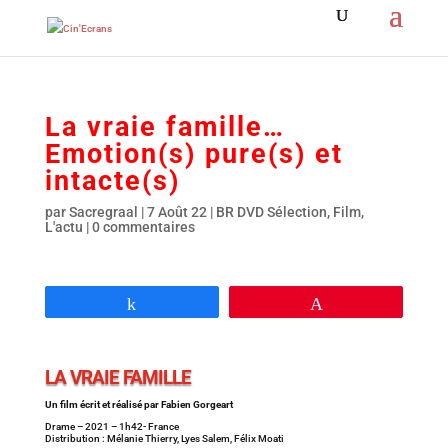
La vraie famille…
Emotion(s) pure(s) et
intacte(s)
par
Sacregraal
|
7 Août 22
|
BR DVD Sélection
,
Film
,
L'actu
|
0 commentaires
Partagez
Épingle
LA VRAIE FAMILLE
Un film écrit et réalisé par Fabien Gorgeart
Drame – 2021 – 1h42- France
Distribution : Mélanie Thierry, Lyes Salem, Félix Moati