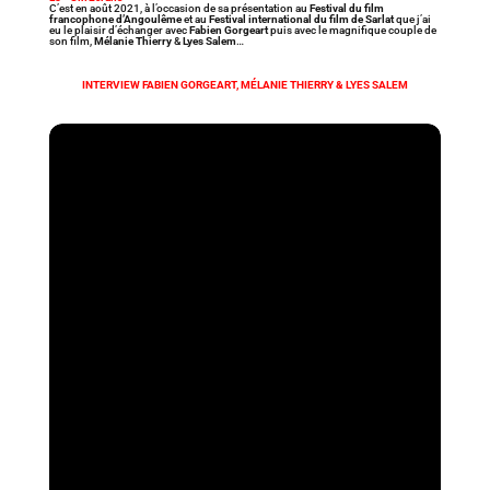
C’est en août 2021, à l’occasion de sa présentation au
Festival du film
francophone d’Angoulême
et au
Festival international du film de Sarlat
que j’ai
eu le plaisir d’échanger avec
Fabien Gorgeart
puis avec le magnifique couple de
son film,
Mélanie Thierry
&
Lyes Salem
…
INTERVIEW FABIEN GORGEART, MÉLANIE THIERRY & LYES SALEM