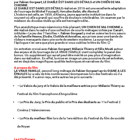
par
Fabien Gorgeart,
LE DIABLE EST DANS LES DÉTAILS
et
UN CHIEN DE MA
CHIENNE
.
LE DIABLE EST DANS LES DÉTAILS
réalisé en 2016 est une excellente adaptation
de l’ouvrage de
Michel Foucault
,
Herculine Barbin, dite Alexina B.
L’histoire est celle, en 1859, d’Alexina, jeune apprentie institutrice dans le
couvent où elle a grandi qui souffre de douleurs intolérables. Un examen par le
médecin du diocèse révèle qu’elle est hermaphrodite…
Plus anecdotique mais néanmoins très plaisant,
UN CHIEN DE MA CHIENNE
a
été réalisé dans le cadre d’une collection de courts métrages initiée par
Canal+
,
intitulée « Le jeu des 7 familles ».
Fabien Gorgeart
y met en scène les trois sœurs
de
la famille Hesme, Elodie, Clotilde et Annelise,
aux prises avec une bande de
rôdeurs menaçants dans une sorte de western moderne. La surprise de
l’épilogue n’en sera que plus grande si vous oubliez le titre du film 😊
Un entretien croisé avec
Fabien Gorgeart
,
Mélanie Thierry
et
Félix Moati
autour
des enjeux et du tournage de LA VRAIE FAMILLE vient compléter le panel des
bonus. Un supplément qui aurait peut-être mérité un peu plus d’imagination
dans sa réalisation. En effet, la mise en image un peu poussive de cet entretien,
est en deçà des magnifiques qualités techniques et narratives du film.
A propos du film
LA VRAIE FAMILLE
, second long métrage de
Fabien Gorgeart
après
DIANE A LES
ÉPAULES
lui a valu de très nombreuses récompenses lors des festivals où il a
été présenté. Il a ainsi reçu, entre autres les prix suivants :
– Le
Valois du jury
et le
Valois de la meilleure actrice
pour
Mélanie Thierry
au
Festival du film francophone d’Angoulême
– Le
Prix du Jury
, le
Prix du public
et le
Prix des étudiants
au 11e Festival 2
Cinéma 2 Valenciennes.
– Le
Prix du meilleur film
lors de la 1ere édition du Festival du film de société
de Royan
Le + Cin’Ecrans