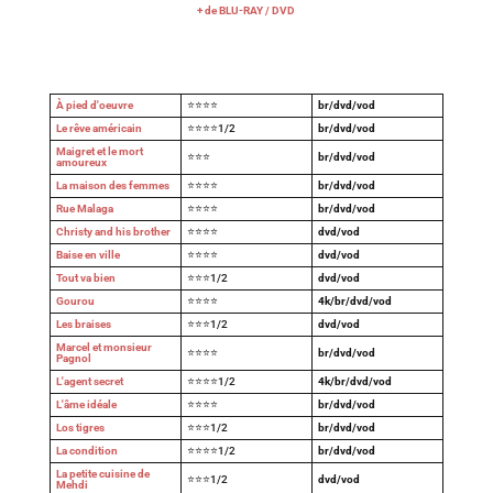
+ de BLU-RAY / DVD
À pied d'oeuvre
⭐⭐⭐⭐
br/dvd/vod
Le rêve américain
⭐⭐⭐⭐1/2
br/dvd/vod
Maigret et le mort
⭐⭐⭐
br/dvd/vod
amoureux
La maison des femmes
⭐⭐⭐⭐
br/dvd/vod
Rue Malaga
⭐⭐⭐⭐
br/dvd/vod
Christy and his brother
⭐⭐⭐⭐
dvd/vod
Baise en ville
⭐⭐⭐⭐
dvd/vod
Tout va bien
⭐⭐⭐1/2
dvd/vod
Gourou
⭐⭐⭐⭐
4k/br/dvd/vod
Les braises
⭐⭐⭐1/2
dvd/vod
Marcel et monsieur
⭐⭐⭐⭐
br/dvd/vod
Pagnol
L'agent secret
⭐⭐⭐⭐1/2
4k/br/dvd/vod
L'âme idéale
⭐⭐⭐⭐
br/dvd/vod
Los tigres
⭐⭐⭐1/2
br/dvd/vod
La condition
⭐⭐⭐⭐1/2
br/dvd/vod
La petite cuisine de
⭐⭐⭐1/2
dvd/vod
Mehdi