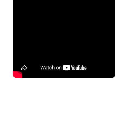
C’est une vague de 13 films cannois qui va
déferler, le temps d’un week-end, du 22 au 24