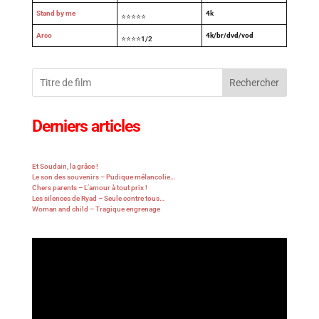
Stand by me
4
k
⭐⭐⭐⭐⭐
Arco
4k/br/dvd/vod
⭐⭐⭐⭐1/2
Rechercher
Derniers articles
Et Soudain, la grâce !
Le son des souvenirs – Pudique mélancolie…
Chers parents – L’amour à tout prix !
Les silences de Ryad – Seule contre tous…
Woman and child – Tragique engrenage