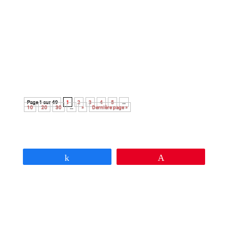
Découvrez le palmarès complet de l’édition
2026 des Paris Film Critics Awards qui se
sont déroulés le dimanche 8 février à Paris.
Page 1 sur 49
1
2
3
4
5
…
10
20
30
…
»
Dernière page »
Partagez
Épingle