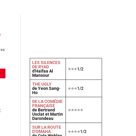
Actu
Vidéos
A propos
Contact
e
res
LES SILENCES
DE RYAD
⭐⭐⭐1/2
d'Haifaa Al
Mansour
THE UGLY
de Yeon Sang-
⭐⭐⭐1/2
Ho
DE LA COMÉDIE
FRANÇAISE
de Bertrand
⭐⭐⭐⭐⭐
X
Usclat et Martin
n
Darondeau
SUR LA ROUTE
D'OMAHA
⭐⭐⭐⭐1/2
de Cole Webley