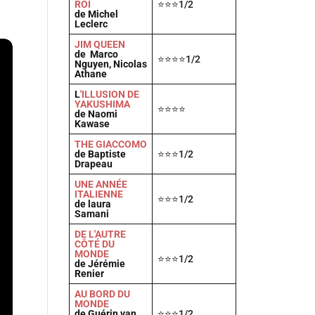
ROI
⭐⭐⭐1/2
de Michel
Leclerc
JIM QUEEN
de Marco
⭐⭐⭐⭐1/2
Nguyen, Nicolas
Athane
L
'ILLUSION DE
YAKUSHIMA
⭐⭐⭐⭐
de Naomi
Kawase
THE GIACCOMO
de Baptiste
⭐⭐⭐1/2
Drapeau
UNE ANNÉE
ITALIENNE
⭐⭐⭐1/2
de laura
Samani
DE L'AUTRE
CÔTÉ DU
MONDE
⭐⭐⭐1/2
de Jérémie
Renier
AU BORD DU
MONDE
de Guérin van
⭐⭐⭐1/2