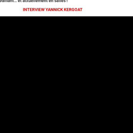
 édifiant… et actuellement en salles !
INTERVIEW YANNICK KERGOAT