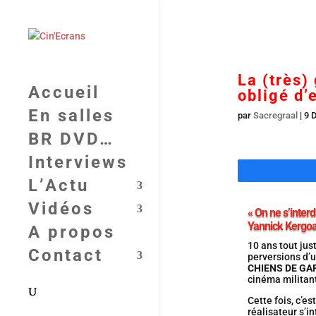
La (très)
Accueil
obligé d’
En salles
par
Sacregraal
|
9 
BR DVD…
Interviews
L’Actu
Vidéos
« On ne s’interd
Yannick Kergoa
A propos
10 ans tout jus
Contact
perversions d’
CHIENS DE GA
cinéma militant
Cette fois, c’e
réalisateur s’i