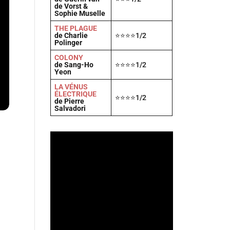
de Vorst &
Sophie Muselle
THE PLAGUE
de Charlie
⭐⭐⭐⭐1/2
Polinger
COLONY
de Sang-Ho
⭐⭐⭐⭐1/2
Yeon
LA VÉNUS
ÉLECTRIQUE
⭐⭐⭐⭐1/2
de Pierre
Salvadori