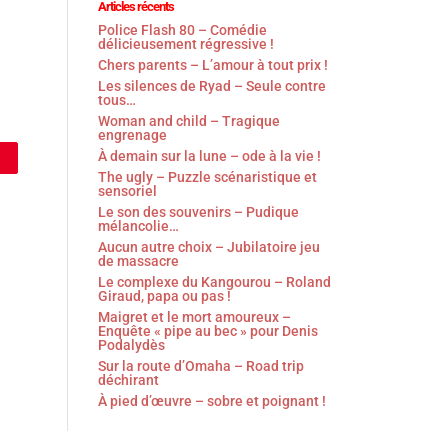
Articles récents
Police Flash 80 – Comédie
délicieusement régressive !
Chers parents – L’amour à tout prix !
Les silences de Ryad – Seule contre
tous…
Woman and child – Tragique
engrenage
À demain sur la lune – ode à la vie !
The ugly – Puzzle scénaristique et
sensoriel
Le son des souvenirs – Pudique
mélancolie…
Aucun autre choix – Jubilatoire jeu
de massacre
Le complexe du Kangourou – Roland
Giraud, papa ou pas !
Maigret et le mort amoureux –
Enquête « pipe au bec » pour Denis
Podalydès
Sur la route d’Omaha – Road trip
déchirant
À pied d’œuvre – sobre et poignant !