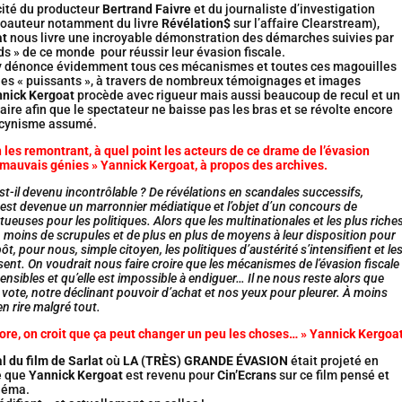
cité du producteur
Bertrand Faivre
et du journaliste d’investigation
oauteur notamment du livre
Révélation$
sur l’affaire Clearstream),
at
nous livre une incroyable démonstration des démarches suivies par
ds » de ce monde pour réussir leur évasion fiscale.
 y dénonce évidemment tous ces mécanismes et toutes ces magouilles
les « puissants », à travers de nombreux témoignages et images
nick Kergoat
procède avec rigueur mais aussi beaucoup de recul et un
re afin que le spectateur ne baisse pas les bras et se révolte encore
 cynisme assumé.
 les remontrant, à quel point les acteurs de ce drame de l’évasion
 mauvais génies » Yannick Kergoat, à propos des archives.
st-il devenu incontrôlable ? De révélations en scandales successifs,
e est devenue un marronnier médiatique et l’objet d’un concours de
tueuses pour les politiques. Alors que les multinationales et les plus riche
 moins de scrupules et de plus en plus de moyens à leur disposition pour
ôt, pour nous, simple citoyen, les politiques d’austérité s’intensifient et le
sent. On voudrait nous faire croire que les mécanismes de l’évasion fiscale
sibles et qu’elle est impossible à endiguer… Il ne nous reste alors que
 vote, notre déclinant pouvoir d’achat et nos yeux pour pleurer. À moins
en rire malgré tout.
core, on croit que ça peut changer un peu les choses… » Yannick Kergoa
l du film de Sarlat
où
LA (TRÈS) GRANDE ÉVASION
était projeté en
e que
Yannick Kergoat
est revenu pour
Cin’Ecrans
sur ce film pensé et
inéma.