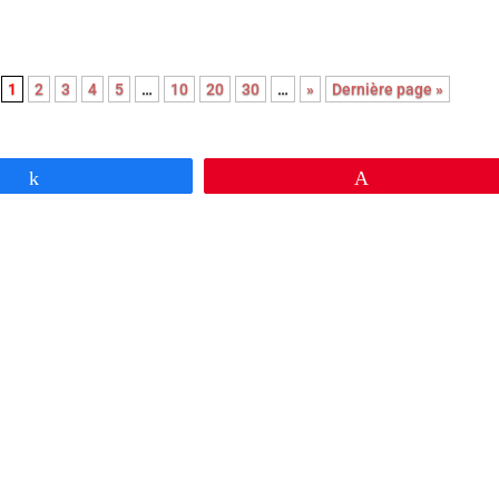
1
2
3
4
5
…
10
20
30
…
»
Dernière page »
Partagez
Épingle