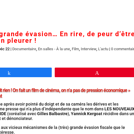
Accueil
En salles
BR DVD…
Interviews
L’
 grande évasion… En rire, de peur d’êtr
en pleurer !
Déc 22
|
Documentaire
,
En salles - À la une
,
Film
,
Interview
,
L'actu
|
0 commentai
Partagez
Épingle
it rien ! On fait un film de cinéma, on n’a pas de pression économique »
t
te après avoir pointé du doigt et de sa caméra les dérives et les
une presse qui n’a plus d’indépendante que le nom dans
LES NOUVEAU
RDE
(coréalisé avec
Gilles Balbastre
),
Yannick Kergoat
récidive dans u
 et dénonciateur.
st aux vicieux mécanismes de la (très) grande évasion fiscale que le
ntéresse.