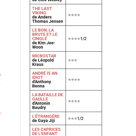
T
HE LAST
VIKING
⭐⭐⭐⭐
de Anders
Thomas Jensen
LE BON, LA
BRUTE ET LE
CINGLÉ
⭐⭐⭐⭐1/2
de Kim Jee-
Woon
MICROSTAR
de Léopold
⭐⭐⭐
Kraus
ANDRÉ IS AN
s
IDIOT
⭐⭐⭐⭐
d'Anthony
s
Benna
LA BATAILLE DE
GAULLE
⭐⭐⭐⭐
d'Antonin
Baudry
t
L'ÉTRANGÈRE
⭐⭐⭐1/2
de Gaya Jiji
LES CAPRICES
DE L'ENFANT