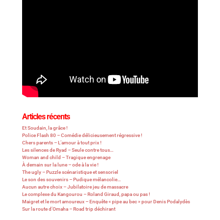
Articles récents
Et Soudain, la grâce !
Police Flash 80 – Comédie délicieusement régressive !
Chers parents – L’amour à tout prix !
Les silences de Ryad – Seule contre tous…
Woman and child – Tragique engrenage
À demain sur la lune – ode à la vie !
The ugly – Puzzle scénaristique et sensoriel
Le son des souvenirs – Pudique mélancolie…
Aucun autre choix – Jubilatoire jeu de massacre
Le complexe du Kangourou – Roland Giraud, papa ou pas !
Maigret et le mort amoureux – Enquête « pipe au bec » pour Denis Podalydès
Sur la route d’Omaha – Road trip déchirant