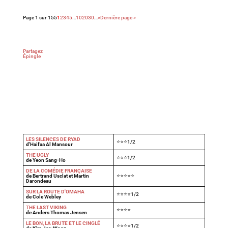
Page 1 sur 155
1
2
3
4
5
…
10
20
30
…
»
Dernière page »
Partagez
Épingle
LES SILENCES DE RYAD
⭐⭐⭐1/2
d'Haifaa Al Mansour
THE UGLY
⭐⭐⭐1/2
de Yeon Sang-Ho
DE LA COMÉDIE FRANÇAISE
de Bertrand Usclat et Martin
⭐⭐⭐⭐⭐
Darondeau
SUR LA ROUTE D'OMAHA
⭐⭐⭐⭐1/2
de Cole Webley
T
HE LAST VIKING
⭐⭐⭐⭐
de Anders Thomas Jensen
LE BON, LA BRUTE ET LE CINGLÉ
⭐⭐⭐⭐1/2