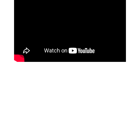
Divine surprise que la découverte de ce film de
Ryūsuke Hamaguchi porté par le talent de
Virginie Efira et Tai Okamoto. Une œuvre
lumineuse et douce comme une caresse dont le
souvenir vous hante très longtemps après l’avoir
découverte.