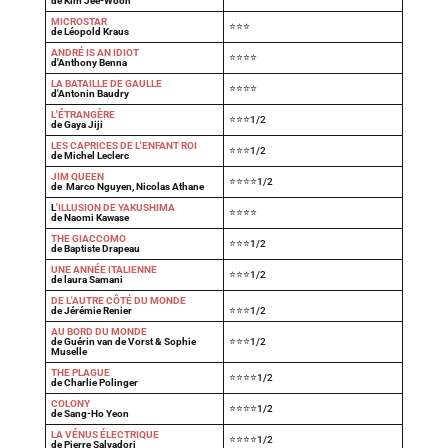
de Kim Jee-Woon
MICROSTAR
⭐⭐⭐
de Léopold Kraus
ANDRÉ IS AN IDIOT
⭐⭐⭐⭐
d'Anthony Benna
LA BATAILLE DE GAULLE
⭐⭐⭐⭐
d'Antonin Baudry
L'ÉTRANGÈRE
⭐⭐⭐1/2
de Gaya Jiji
LES CAPRICES DE L'ENFANT ROI
⭐⭐⭐1/2
de Michel Leclerc
JIM QUEEN
⭐⭐⭐⭐1/2
de Marco Nguyen, Nicolas Athane
L
'ILLUSION DE YAKUSHIMA
⭐⭐⭐⭐
de Naomi Kawase
THE GIACCOMO
⭐⭐⭐1/2
de Baptiste Drapeau
UNE ANNÉE ITALIENNE
⭐⭐⭐1/2
de laura Samani
DE L'AUTRE CÔTÉ DU MONDE
de Jérémie Renier
⭐⭐⭐1/2
AU BORD DU MONDE
de Guérin van de Vorst & Sophie
⭐⭐⭐1/2
Muselle
THE PLAGUE
⭐⭐⭐⭐1/2
de Charlie Polinger
COLONY
⭐⭐⭐⭐1/2
de Sang-Ho Yeon
LA VÉNUS ÉLECTRIQUE
⭐⭐⭐⭐1/2
de Pierre Salvadori