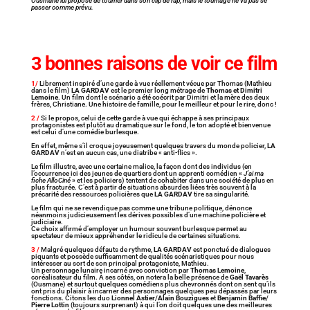
Ousmane lui propose de tourner dans son clip de rap, mais le tournage ne va pas se
passer comme prévu.
3 bonnes raisons de voir ce film
1/
Librement inspiré d’une garde à vue réellement vécue par Thomas (Mathieu
dans le film)
LA GARDAV
est le premier long métrage de
Thomas et Dimitri
Lemoine
. Un film dont le scénario a été coécrit par Dimitri et la mère des deux
frères, Christiane. Une histoire de famille, pour le meilleur et pour le rire, donc !
2 /
Si le propos, celui de cette garde à vue qui échappe à ses principaux
protagonistes est plutôt au dramatique sur le fond, le ton adopté et bienvenue
est celui d’une comédie burlesque.
En effet, même s’il croque joyeusement quelques travers du monde policier,
LA
GARDAV
n’est en aucun cas, une diatribe « anti-flics ».
Le film illustre, avec une certaine malice, la façon dont des individus (en
l’occurrence ici des jeunes de quartiers dont un apprenti comédien «
J’ai ma
fiche AlloCiné
» et les policiers) tentent de cohabiter dans une société de plus en
plus fracturée. C’est à partir de situations absurdes liées très souvent à la
précarité des ressources policières que
LA GARDAV
tire sa singularité.
Le film qui ne se revendique pas comme une tribune politique, dénonce
néanmoins judicieusement les dérives possibles d’une machine policière et
judiciaire.
Ce choix affirmé d’employer un humour souvent burlesque permet au
spectateur de mieux appréhender le ridicule de certaines situations.
3 /
Malgré quelques défauts de rythme,
LA GARDAV
est ponctué de dialogues
piquants et possède suffisamment de qualités scénaristiques pour nous
intéresser au sort de son principal protagoniste, Mathieu.
Un personnage lunaire incarné avec conviction par
Thomas Lemoine
,
coréalisateur du film. À ses côtés, on notera la belle présence de
Gaël Tavarès
(Ousmane) et surtout quelques comédiens plus chevronnés dont on sent qu’ils
ont pris du plaisir à incarner des personnages quelques peu dépassés par leurs
fonctions. Citons les duo
Lionnel Astier
/
Alain Bouzigues
et
Benjamin Baffie
/
Pierre Lottin
(toujours surprenant) à qui l’on doit quelques une des meilleures