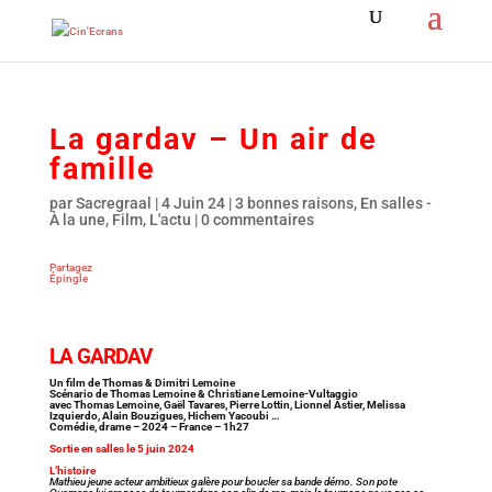
La gardav – Un air de
famille
par
Sacregraal
|
4 Juin 24
|
3 bonnes raisons
,
En salles -
À la une
,
Film
,
L'actu
|
0 commentaires
Partagez
Épingle
LA GARDAV
Un film de Thomas & Dimitri Lemoine
Scénario de Thomas Lemoine & Christiane Lemoine-Vultaggio
avec Thomas Lemoine, Gaël Tavares, Pierre Lottin, Lionnel Astier, Melissa
Izquierdo, Alain Bouzigues, Hichem Yacoubi …
Comédie, drame – 2024 – France – 1h27
Sortie en salles le 5 juin 2024
L’histoire
Mathieu jeune acteur ambitieux galère pour boucler sa bande démo. Son pote