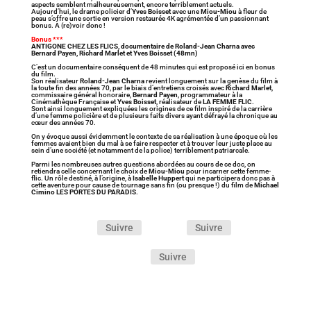
aspects semblent malheureusement, encore terriblement actuels.
Aujourd’hui, le drame policier d’
Yves Boisset
avec une
Miou-Miou
à fleur de
peau s’offre une sortie en version restaurée 4K agrémentée d’un passionnant
bonus. À (re)voir donc !
Bonus
***
ANTIGONE CHEZ LES FLICS, documentaire de Roland-Jean Charna avec
Bernard Payen, Richard Marlet et Yves Boisset (48mn)
C’est un documentaire conséquent de 48 minutes qui est proposé ici en bonus
du film.
Son réalisateur
Roland-Jean Charna
revient longuement sur la genèse du film à
la toute fin des années 70, par le biais d’entretiens croisés avec
Richard Marlet
,
commissaire général honoraire,
Bernard Payen
, programmateur à la
Cinémathèque Française et
Yves Boisset
, réalisateur de
LA FEMME FLIC
.
Sont ainsi longuement expliquées les origines de ce film inspiré de la carrière
d’une femme policière et de plusieurs faits divers ayant défrayé la chronique au
cœur des années 70.
On y évoque aussi évidemment le contexte de sa réalisation à une époque où les
femmes avaient bien du mal à se faire respecter et à trouver leur juste place au
sein d’une société (et notamment de la police) terriblement patriarcale.
Parmi les nombreuses autres questions abordées au cours de ce doc, on
retiendra celle concernant le choix de
Miou-Miou
pour incarner cette femme-
flic. Un rôle destiné, à l’origine, à
Isabelle Huppert
qui ne participera donc pas à
cette aventure pour cause de tournage sans fin (ou presque !) du film de
Michael
Cimino
LES PORTES DU PARADIS
.
Suivre
Suivre
Suivre