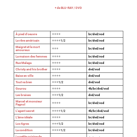
+ de BLU-RAY / DVD
À pied d'oeuvre
⭐⭐⭐⭐
br/dvd/vod
Le rêve américain
⭐⭐⭐⭐1/2
br/dvd/vod
Maigret et le mort
⭐⭐⭐
br/dvd/vod
amoureux
La maison des femmes
⭐⭐⭐⭐
br/dvd/vod
Rue Malaga
⭐⭐⭐⭐
br/dvd/vod
Christy and his brother
⭐⭐⭐⭐
dvd/vod
Baise en ville
⭐⭐⭐⭐
dvd/vod
Tout va bien
⭐⭐⭐1/2
dvd/vod
Gourou
⭐⭐⭐⭐
4k/br/dvd/vod
Les braises
⭐⭐⭐1/2
dvd/vod
Marcel et monsieur
⭐⭐⭐⭐
br/dvd/vod
Pagnol
L'agent secret
⭐⭐⭐⭐1/2
4k/br/dvd/vod
L'âme idéale
⭐⭐⭐⭐
br/dvd/vod
Los tigres
⭐⭐⭐1/2
br/dvd/vod
La condition
⭐⭐⭐⭐1/2
br/dvd/vod
La petite cuisine de