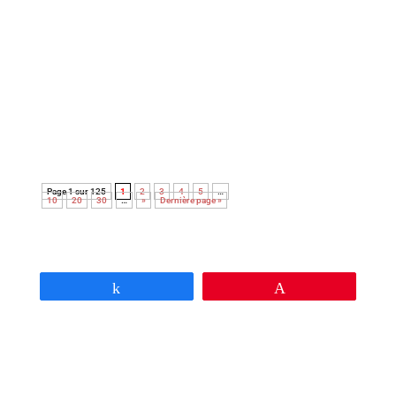
Avec cette nouvelle adaptation du roman noir Le
couperet, après celle de Costa Gavras, Park Chan-
Wook nous régale d’une réjouissante et féroce
satire du capitalisme.
Page 1 sur 125
1
2
3
4
5
…
10
20
30
…
»
Dernière page »
Partagez
Épingle