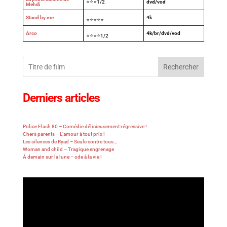
⭐⭐⭐1/2
dvd/vod
Mehdi
Stand by me
4
k
⭐⭐⭐⭐⭐
Arco
4k/br/dvd/vod
⭐⭐⭐⭐1/2
Rechercher
Derniers articles
Police Flash 80 – Comédie délicieusement régressive !
Chers parents – L’amour à tout prix !
Les silences de Ryad – Seule contre tous…
Woman and child – Tragique engrenage
À demain sur la lune – ode à la vie !