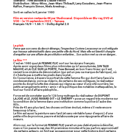
Scénario :
Yves Boisset & Claude Veillot
Distribution :
Miou-Miou, Jean-Marc Thibault, Leny Escudero, Jean-Pierre
Kalfon, François Simon, Niels Arestrup…
Sorti en salles le 8 janvier 1980
Film en version restaurée 4K par Studiocanal. Disponible en Blu-ray, DVD et
VOD – le 19 septembre 2023 – Tamasa
Français 16/9 – 1.66 :1 – Dolby digital 2.0
Le pitch
Parce que son sens du devoir dérange, l’inspecteur Corinne Levasseur se voit reléguée
aux travaux administratifs dans une petite ville du Nord. Mais elle est bientôt chargée
d’enquêter sur une affaire de prostitution enfantine… Son action met sa vie en danger…
Le film ***
C’est en 1980 que
LA FEMME FLIC
sort sur les écrans français.
Après avoir signé deux films plus intimistes qu’à l’accoutumée, (
UN TAXI
MAUVE
et
LA CLÉ SUR LA PORTE,
Yves Boisset
, en bon franc-tireur qu’il est,
revient à ce cinéma de dénonciation (qui est un peu sa marque de fabrique), où
il n’hésite pas à mettre les pieds dans le plat…
En l’occurrence, à travers le portrait de cette femme flic qui doit faire face à la
condescendance, voire au mépris, de certains de ses collègues, le réalisateur
pointe du doigt la lutte des classes qui règne au cœur d’une cité ouvrière, les
petits arrangements entre « amis » et la politique des notables inattaquables, le
tout sur fond d’affaire pédophile…
Force est de constater que le 12è long-métrage du réalisateur de
DUPONT
LAJOIE
et
LE JUGE FAYARD DIT « LE SHÉRIFF »
pose un regard très moderne sur
la condition de la femme dans une institution comme la police à l’aube des
80’s..
Près de 45 ans plus tard, les choses ont bien évolué, même s’il reste encore
beaucoup à faire…
Le film est aussi la peinture sans fard (et sans véritable lueur d’espoir) d’une
petite ville de province, pauvre et éclaboussée par une répugnante affaire de
mœurs.
Alors oui, sur la forme
LA FEMME FLIC
parait un peu daté et peine à décoller,
mais si l’on passe le cap des 40 premières minutes et le jeu parfois approximatif
de certains acteurs, on finit par se passionner pour cette histoire dont certains