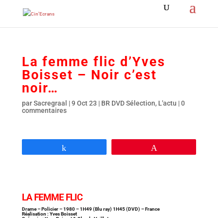
La femme flic d’Yves
Boisset – Noir c’est
noir…
par
Sacregraal
|
9 Oct 23
|
BR DVD Sélection
,
L'actu
|
0
commentaires
Partagez
Épingle
LA FEMME FLIC
Drame – Policier – 1980 – 1H49 (Blu ray) 1H45 (DVD) – France
Réalisation : Yves Boisset