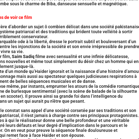
 tombe sous le charme de Biba, danseuse sensuelle et magnétique.
s de voir ce film
ère d’aborder un sujet ô combien délicat dans une société pakistanais
ystème patriarcal et des traditions qui brident toute velléité à sortir
rriblement conservateur.
arquable ode à la liberté, dresse le portrait subtil et bouleversant d’un
entre les injonctions de la société et son envie irrépressible de prendr
 vivre sa vie.
 film,
Saim Sadiq
filme avec sensualité et une infinie délicatesse,
sions nouvelles et même tout simplement du désir chez un homme qui en
lement jusque-là.
e d’un monde qu’Haider ignorait et la naissance d’une histoire d’amou
sonnage mais aussi au spectateur quelques judicieuses respirations à
ment de belles séquences musicales et de danse.
 ose même, par instants, emprunter les atours de la comédie romantiqu
me de burlesque sentimental (avec la scène de balade de la silhouette
en scooter). Il prouve ainsi sa grande foi dans l’intelligence du
ans un sujet qui aurait pu n’être que pesant.
it le constat sans appel d’une société corsetée par ses traditions et son
atriarcal, il n’est jamais à charge contre ses principaux protagonistes.
 à qui le réalisateur donne une belle profondeur et une véritable
é leurs défauts et leur degré d’implication dans le parcours et le
r. On en veut pour preuve la séquence finale douloureuse et
qui remet face à face Haider et son épouse.