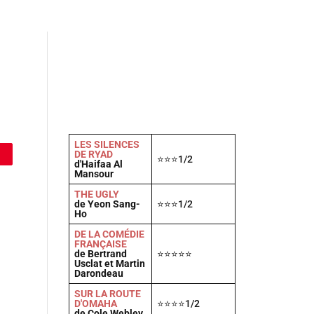
Actu
Vidéos
A propos
Contact
LES SILENCES
DE RYAD
⭐⭐⭐1/2
d'Haifaa Al
Mansour
THE UGLY
de Yeon Sang-
⭐⭐⭐1/2
Ho
DE LA COMÉDIE
FRANÇAISE
de Bertrand
⭐⭐⭐⭐⭐
Usclat et Martin
Darondeau
SUR LA ROUTE
D'OMAHA
⭐⭐⭐⭐1/2
de Cole Webley