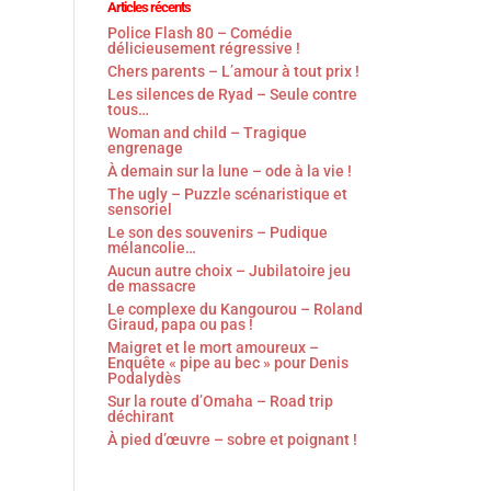
Articles récents
Police Flash 80 – Comédie
délicieusement régressive !
Chers parents – L’amour à tout prix !
Les silences de Ryad – Seule contre
tous…
Woman and child – Tragique
engrenage
À demain sur la lune – ode à la vie !
The ugly – Puzzle scénaristique et
sensoriel
Le son des souvenirs – Pudique
mélancolie…
Aucun autre choix – Jubilatoire jeu
de massacre
Le complexe du Kangourou – Roland
Giraud, papa ou pas !
Maigret et le mort amoureux –
Enquête « pipe au bec » pour Denis
Podalydès
Sur la route d’Omaha – Road trip
déchirant
À pied d’œuvre – sobre et poignant !