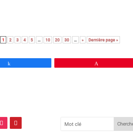
 film qui, contre toute attente, célèbre la bienveillance et la
es êtres …
1
2
3
4
5
…
10
20
30
…
»
Dernière page »
Partagez
Épingle