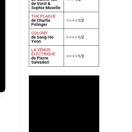
de Vorst &
Sophie Muselle
THE PLAGUE
de Charlie
⭐⭐⭐⭐1/2
Polinger
COLONY
de Sang-Ho
⭐⭐⭐⭐1/2
Yeon
LA VÉNUS
ÉLECTRIQUE
⭐⭐⭐⭐1/2
de Pierre
Salvadori