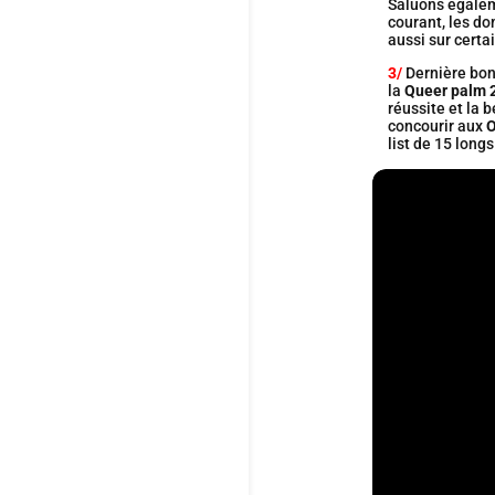
Saluons égaleme
courant, les d
aussi sur cert
3/
Dernière bon
la
Queer palm 
réussite et la 
concourir aux
O
list de 15 long