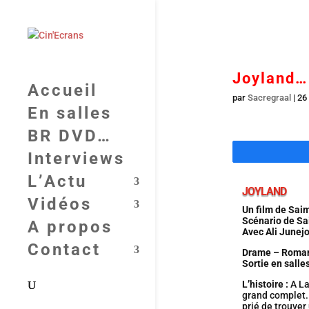
Joyland… 
Accueil
par
Sacregraal
|
26
En salles
BR DVD…
Interviews
L’Actu
JOYLAND
Vidéos
Un film de Sai
Scénario de Sa
A propos
Avec Ali Junej
Contact
Drame – Roman
Sortie en sall
L’histoire :
A La
grand complet. 
prié de trouver