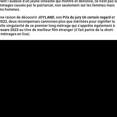
nt l’audace d’un jeune cinéaste qui montre et dénonce, ce n’est pas s
ommages causés par le patriarcat, non seulement sur les femmes mais
ains hommes.
ne raison de découvrir
JOYLAND
, son
Prix du jury Un certain regard
et
2022
, deux récompenses cannoises plus que méritées pour signifier la
belle singularité de ce premier long métrage qui s’apprête également à
scars 2023
au titre de meilleur film étranger (il fait partie de la short-
s métrages en lice)