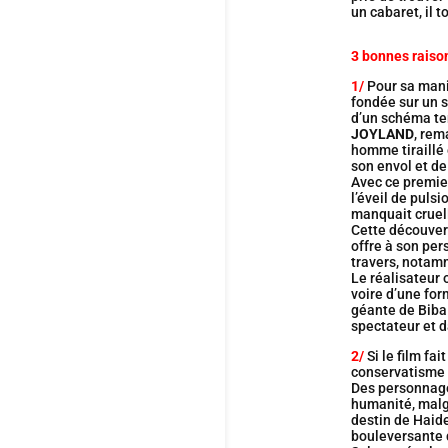
un cabaret, il
3 bonnes raison
1/
Pour sa mani
fondée sur un s
d’un schéma te
JOYLAND
, rem
homme tiraillé 
son envol et de
Avec ce premier
l’éveil de pul
manquait cruel
Cette découvert
offre à son per
travers, notam
Le réalisateur
voire d’une for
géante de Biba 
spectateur et d
2/
Si le film fa
conservatisme p
Des personnages
humanité, malgr
destin de Haide
bouleversante 