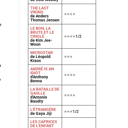
T
HE LAST
VIKING
⭐⭐⭐⭐
de Anders
Thomas Jensen
e
LE BON, LA
BRUTE ET LE
CINGLÉ
⭐⭐⭐⭐1/2
de Kim Jee-
e
Woon
MICROSTAR
de Léopold
⭐⭐⭐
Kraus
r
ANDRÉ IS AN
IDIOT
⭐⭐⭐⭐
d'Anthony
e
Benna
LA BATAILLE DE
GAULLE
⭐⭐⭐⭐
d'Antonin
Baudry
L'ÉTRANGÈRE
⭐⭐⭐1/2
de Gaya Jiji
LES CAPRICES
DE L'ENFANT