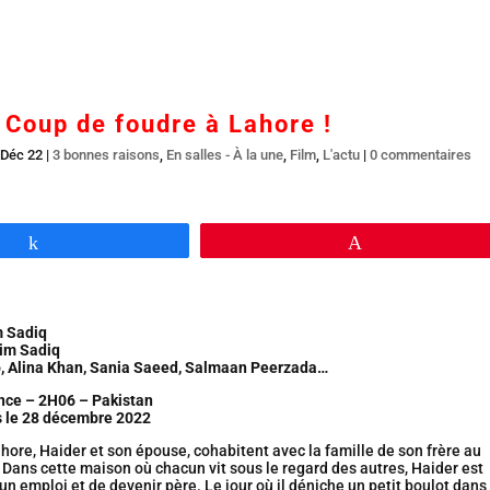
Accueil
En salles
BR DVD…
Interviews
L’
Coup de foudre à Lahore !
 Déc 22
|
3 bonnes raisons
,
En salles - À la une
,
Film
,
L'actu
|
0 commentaires
Partagez
Épingle
m Sadiq
im Sadiq
o, Alina Khan, Sania Saeed, Salmaan Peerzada…
ce – 2H06 – Pakistan
es le 28 décembre 2022
hore, Haider et son épouse, cohabitent avec la famille de son frère au
Dans cette maison où chacun vit sous le regard des autres, Haider est
 un emploi et de devenir père. Le jour où il déniche un petit boulot dans