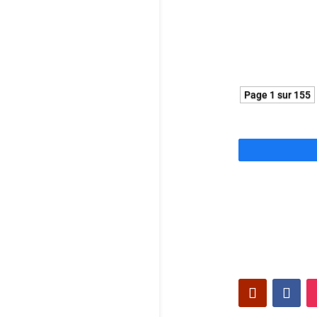
et cruelle. Un
singularité d
Page 1 sur 155