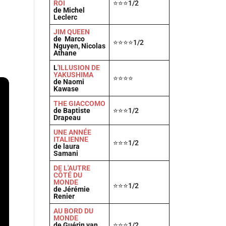
i
ROI
⭐⭐⭐1/2
de Michel
Leclerc
JIM QUEEN
de Marco
⭐⭐⭐⭐1/2
Nguyen, Nicolas
Athane
L
'ILLUSION DE
YAKUSHIMA
⭐⭐⭐⭐
de Naomi
Kawase
THE GIACCOMO
de Baptiste
⭐⭐⭐1/2
Drapeau
UNE ANNÉE
ITALIENNE
⭐⭐⭐1/2
de laura
Samani
DE L'AUTRE
CÔTÉ DU
MONDE
⭐⭐⭐1/2
de Jérémie
Renier
AU BORD DU
MONDE
de Guérin van
⭐⭐⭐1/2