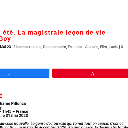
Accueil
En salles
BR DVD…
Interviews
L’
e été. La magistrale leçon de vie
 Goy
 Mai 23
|
3 bonnes raisons
,
Documentaire
,
En salles - À la une
,
Film
,
L'actu
|
0
Partagez
Épingle
É
hanie Pillonca
y
– 1h45 – France
s le 31 mai 2023
uvaise nouvelle. Le genre de nouvelle qui remet tout en cause. C’est ce
à Olivier Goy un matin de décembre 2020. En une phrase, le diagnostic tomb