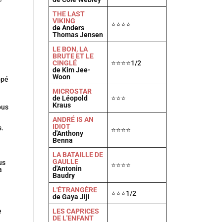
T
HE LAST
VIKING
⭐⭐⭐⭐
de Anders
Thomas Jensen
LE BON, LA
BRUTE ET LE
CINGLÉ
⭐⭐⭐⭐1/2
de Kim Jee-
Woon
ppé
MICROSTAR
de Léopold
⭐⭐⭐
Kraus
ous
ANDRÉ IS AN
IDIOT
s.
⭐⭐⭐⭐
d'Anthony
Benna
LA BATAILLE DE
GAULLE
us
⭐⭐⭐⭐
d'Antonin
a
Baudry
L'ÉTRANGÈRE
⭐⭐⭐1/2
de Gaya Jiji
LES CAPRICES
e
DE L'ENFANT