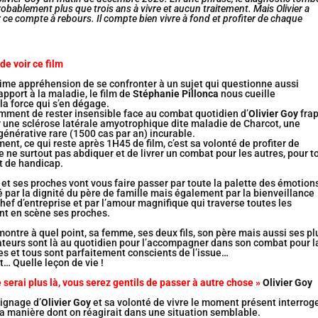
e probablement plus que trois ans à vivre et aucun traitement. Mais Olivier a
 ce compte à rebours. Il compte bien vivre à fond et profiter de chaque
de voir ce film
ime appréhension de se confronter à un sujet qui questionne aussi
pport à la maladie, le film de
Stéphanie Pillonca
nous cueille
la force qui s’en dégage.
mment de rester insensible face au combat quotidien d’
Olivier Goy
fra
r une sclérose latérale amyotrophique dite maladie de Charcot, une
énérative rare (1500 cas par an) incurable.
nt, ce qui reste après 1H45 de film, c’est sa volonté de profiter de
e ne surtout pas abdiquer et de livrer un combat pour les autres, pour t
t de handicap.
e et ses proches vont vous faire passer par toute la palette des émotion
 par la dignité du père de famille mais également par la bienveillance
hef d’entreprise et par l’amour magnifique qui traverse toutes les
t en scène ses proches.
ontre à quel point, sa femme, ses deux fils, son père mais aussi ses pl
ateurs sont là au quotidien pour l’accompagner dans son combat pour l
es et tous sont parfaitement conscients de l’issue…
… Quelle leçon de vie !
 serai plus là,
vous serez gentils de passer à autre chose »
Olivier Goy
ignage d’
Olivier Goy
et sa volonté de vivre le moment présent interrog
a manière dont on réagirait dans une situation semblable.