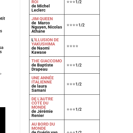
ROI
⭐⭐⭐1/2
de Michel
Leclerc
u
tit
JIM QUEEN
de Marco
⭐⭐⭐⭐1/2
Nguyen, Nicolas
es
Athane
L
'ILLUSION DE
YAKUSHIMA
⭐⭐⭐⭐
sa
de Naomi
s
Kawase
THE GIACCOMO
de Baptiste
⭐⭐⭐1/2
Drapeau
,
UNE ANNÉE
ITALIENNE
⭐⭐⭐1/2
de laura
Samani
DE L'AUTRE
CÔTÉ DU
MONDE
⭐⭐⭐1/2
de Jérémie
Renier
AU BORD DU
MONDE
de Guérin van
⭐⭐⭐1/2