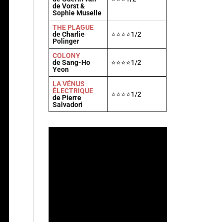
de Vorst &
Sophie Muselle
THE PLAGUE
de Charlie
⭐⭐⭐⭐1/2
Polinger
COLONY
de Sang-Ho
⭐⭐⭐⭐1/2
Yeon
LA VÉNUS
ÉLECTRIQUE
⭐⭐⭐⭐1/2
de Pierre
Salvadori