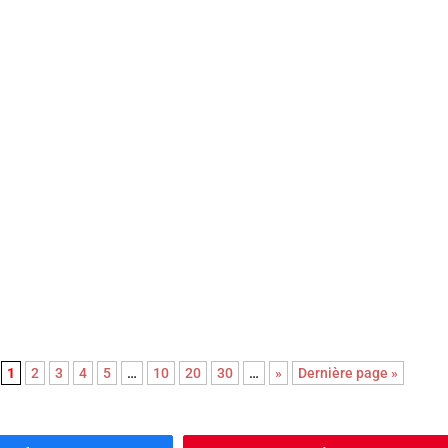
u mélo grâce à sa mise en scène épurée et à la performance magistrale
nterprètes principaux.
le comédie, portée par le génial Mads Mikkelsen, le réalisateur
Thomas Jensen signe une réjouissante farce noire et cruelle. Un film
te attente, célèbre la bienveillance et la singularité des êtres …
1
2
3
4
5
…
10
20
30
…
»
Dernière page »