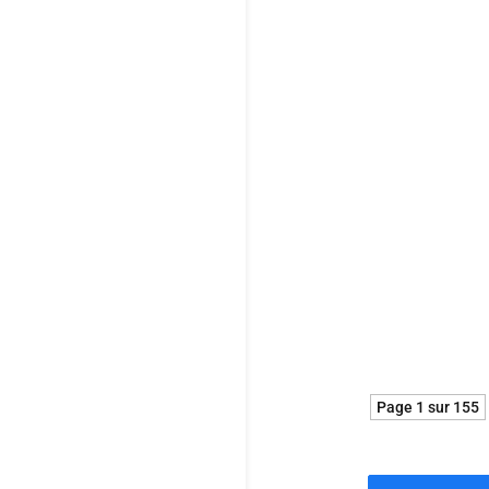
aux sirènes d
de ses trois i
Pépite !
Avec sa nouvel
danois Anders 
qui, contre tou
Page 1 sur 155