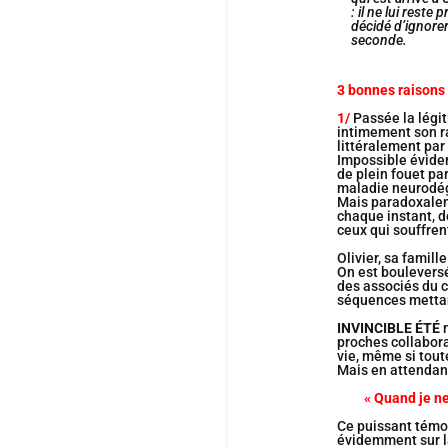
: il ne lui rest
décidé d’ignorer
seconde.
3 bonnes raisons 
1/
Passée la légit
intimement son ra
littéralement par 
Impossible évide
de plein fouet pa
maladie neurodég
Mais paradoxaleme
chaque instant, d
ceux qui souffren
Olivier, sa famill
On est bouleversé
des associés du c
séquences mettan
INVINCIBLE ÉTÉ
m
proches collabor
vie, même si tout
Mais en attendant
« Quand je ne
Ce puissant témo
évidemment sur l