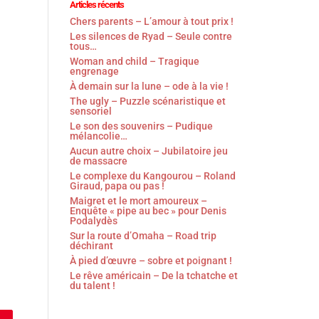
Articles récents
Chers parents – L’amour à tout prix !
Les silences de Ryad – Seule contre
tous…
Woman and child – Tragique
engrenage
À demain sur la lune – ode à la vie !
The ugly – Puzzle scénaristique et
sensoriel
Le son des souvenirs – Pudique
mélancolie…
Aucun autre choix – Jubilatoire jeu
de massacre
Le complexe du Kangourou – Roland
Giraud, papa ou pas !
Maigret et le mort amoureux –
Enquête « pipe au bec » pour Denis
Podalydès
Sur la route d’Omaha – Road trip
déchirant
À pied d’œuvre – sobre et poignant !
Le rêve américain – De la tchatche et
du talent !