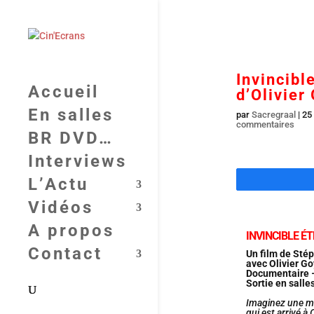
Invincibl
Accueil
d’Olivier
En salles
par
Sacregraal
|
25
commentaires
BR DVD…
Interviews
L’Actu
Vidéos
A propos
INVINCIBLE ÉT
Contact
Un film de Stép
avec Olivier Go
Documentaire 
Sortie en salle
Imaginez une ma
qui est arrivé 