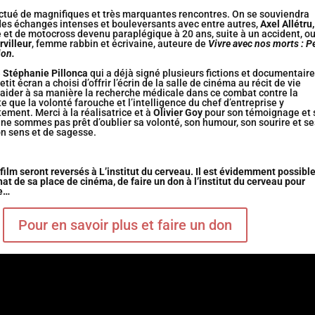
nctué de magnifiques et très marquantes rencontres. On se souviendra
des échanges intenses et bouleversants avec entre autres,
Axel Allétru,
 et de motocross devenu paraplégique à 20 ans, suite à un accident, o
villeur
, femme rabbin et écrivaine, auteure de
Vivre avec nos morts : Pe
ion.
e
Stéphanie Pillonca
qui a déjà signé plusieurs fictions et documentair
etit écran a choisi d’offrir l’écrin de la salle de cinéma au récit de vie
’aider à sa manière la recherche médicale dans ce combat contre la
e que la volonté farouche et l’intelligence du chef d’entreprise y
tement. Merci à la réalisatrice et à
Olivier Goy
pour son témoignage et 
ne sommes pas prêt d’oublier sa volonté, son humour, son sourire et se
n sens et de sagesse.
film seront reversés à L’institut du cerveau. Il est évidemment possible
hat de sa place de cinéma, de faire un don à l’institut du cerveau pour
he…
Pour en savoir plus et faire un don