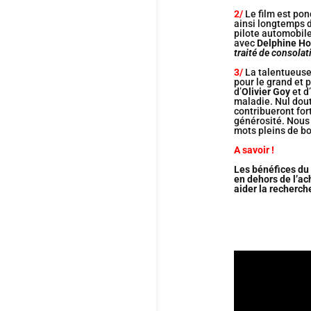
2/
Le film est po
ainsi longtemps 
pilote automobile
avec
Delphine Hor
traité de consolat
3/
La talentueus
pour le grand et p
d’
Olivier Goy
et d
maladie. Nul dout
contribueront for
générosité. Nous 
mots pleins de bo
A savoir !
Les bénéfices du 
en dehors de l’ac
aider la recherc