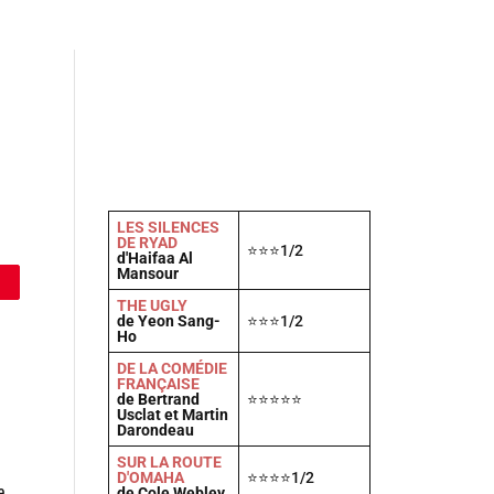
Actu
Vidéos
A propos
Contact
LES SILENCES
DE RYAD
⭐⭐⭐1/2
d'Haifaa Al
Mansour
THE UGLY
de Yeon Sang-
⭐⭐⭐1/2
Ho
DE LA COMÉDIE
FRANÇAISE
de Bertrand
⭐⭐⭐⭐⭐
Usclat et Martin
Darondeau
SUR LA ROUTE
D'OMAHA
⭐⭐⭐⭐1/2
e
de Cole Webley