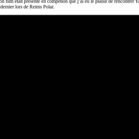
film était présenté en compétion que j’ai eu le plaisir de rencontrer Y
dernier lors de Reims Polar.