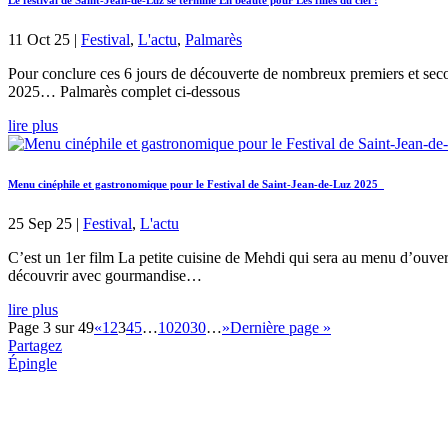
Le festival de Saint-Jean-de-Luz se termine En beauté pour Les filles du ciel !
11 Oct 25
|
Festival
,
L'actu
,
Palmarès
Pour conclure ces 6 jours de découverte de nombreux premiers et secon
2025… Palmarès complet ci-dessous
lire plus
Menu cinéphile et gastronomique pour le Festival de Saint-Jean-de-Luz 2025
25 Sep 25
|
Festival
,
L'actu
C’est un 1er film La petite cuisine de Mehdi qui sera au menu d’ouvert
découvrir avec gourmandise…
lire plus
Page 3 sur 49
«
1
2
3
4
5
…
10
20
30
…
»
Dernière page »
Partagez
Épingle