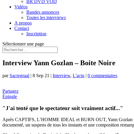
BR DVD VOD
Vidéos
Bandes annonces
Toutes les interviews
A propos
Contact
Inscription
Sélectionner une page
Interview Yann Gozlan – Boite Noire
par
Sacregraal
|
8 Sep 21
|
Interview
,
L'actu
|
0 commentaires
Partagez
Épingle
"J'ai tenté que le spectateur soit vraiment actif..."
Après CAPTIFS, L’HOMME IDEAL et BURN OUT, Yann Gozlan est de reto
documenté, un suspens de tous les instants et une composition remarq