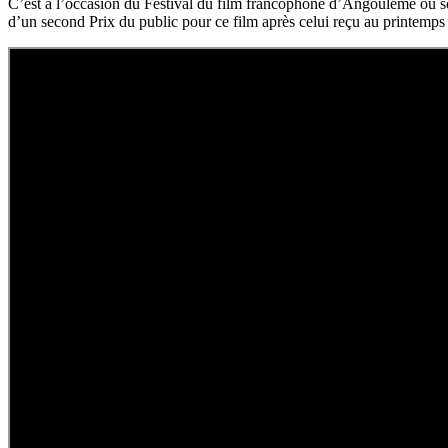
C’est à l’occasion du Festival du film francophone d’Angoulême ou son 
d’un second Prix du public pour ce film après celui reçu au printemps 