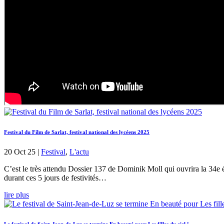
Festival du Film de Sarlat, festival national des lycéens 2025
20 Oct 25
|
Festival
,
L'actu
C’est le très attendu Dossier 137 de Dominik Moll qui ouvrira la 34e é
durant ces 5 jours de festivités…
lire plus