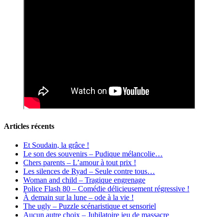
Articles récents
Et Soudain, la grâce !
Le son des souvenirs – Pudique mélancolie…
Chers parents – L’amour à tout prix !
Les silences de Ryad – Seule contre tous…
Woman and child – Tragique engrenage
Police Flash 80 – Comédie délicieusement régressive !
À demain sur la lune – ode à la vie !
The ugly – Puzzle scénaristique et sensoriel
Aucun autre choix – Jubilatoire jeu de massacre