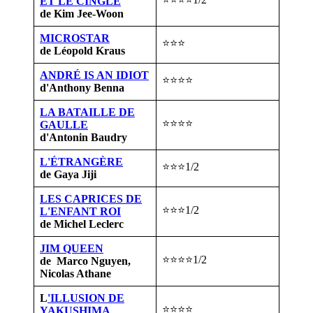
ET LE CINGLÉ
de Kim Jee-Woon
MICROSTAR
⭐⭐⭐
de Léopold Kraus
ANDRÉ IS AN IDIOT
⭐⭐⭐⭐
d'Anthony Benna
LA BATAILLE DE
⭐⭐⭐⭐
GAULLE
d'Antonin Baudry
L'ÉTRANGÈRE
⭐⭐⭐1/2
de Gaya Jiji
LES CAPRICES DE
⭐⭐⭐1/2
L'ENFANT ROI
de Michel Leclerc
JIM QUEEN
⭐⭐⭐⭐1/2
de Marco Nguyen,
Nicolas Athane
L
'ILLUSION DE
⭐⭐⭐⭐
YAKUSHIMA