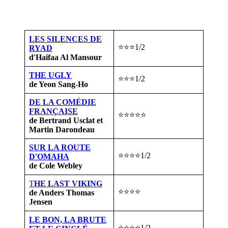
LES SILENCES DE
⭐⭐⭐1/2
RYAD
d'Haifaa Al Mansour
THE UGLY
⭐⭐⭐1/2
de Yeon Sang-Ho
DE LA COMÉDIE
FRANÇAISE
⭐⭐⭐⭐⭐
de Bertrand Usclat et
Martin Darondeau
SUR LA ROUTE
⭐⭐⭐⭐1/2
D'OMAHA
de Cole Webley
T
HE LAST VIKING
⭐⭐⭐⭐
de Anders Thomas
Jensen
LE BON, LA BRUTE
⭐⭐⭐⭐1/2