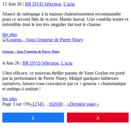
15 Juin 26
|
BR DVD Sélection
,
L'actu
Séance de rattrapage à la maison chaleureusement recommandée
pour ce second film de et avec Martin Jauvat. Une comédie tendre et
irrésistible dont le ton très singulier fait tout le charme.
lire plus
Gourou – Sous l’emprise de Pierre Niney
4 Juin 26
|
BR DVD Sélection
,
L'actu
Ultra efficace, ce nouveau thriller parano de Yann Gozlan est porté
par la performance de Pierre Niney. Malgré quelques faiblesses
narratives, laissez-vous convaincre par ce « gourou » charismatique
et ambigu à souhait !
lire plus
Page 3 sur 159
«
1
2
3
4
5
…
10
20
30
…
»
Dernière page »
Partagez
Épingle