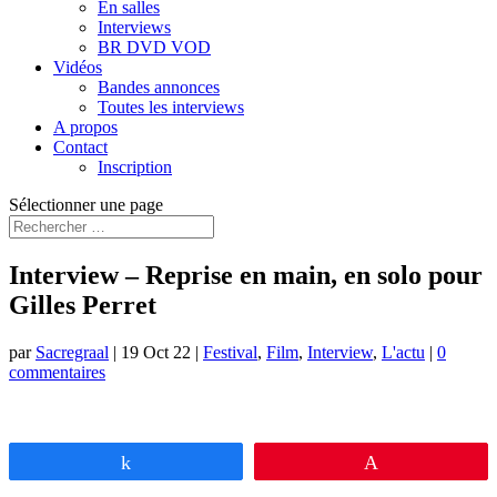
En salles
Interviews
BR DVD VOD
Vidéos
Bandes annonces
Toutes les interviews
A propos
Contact
Inscription
Sélectionner une page
Interview – Reprise en main, en solo pour
Gilles Perret
par
Sacregraal
|
19 Oct 22
|
Festival
,
Film
,
Interview
,
L'actu
|
0
commentaires
Partagez
Épingle