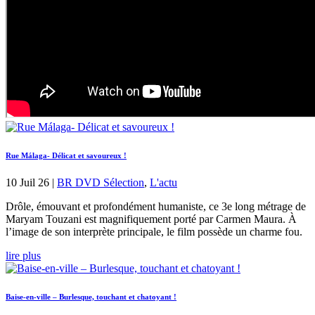
Rue Málaga- Délicat et savoureux !
10 Juil 26
|
BR DVD Sélection
,
L'actu
Drôle, émouvant et profondément humaniste, ce 3e long métrage de
Maryam Touzani est magnifiquement porté par Carmen Maura. À
l’image de son interprète principale, le film possède un charme fou.
lire plus
Baise-en-ville – Burlesque, touchant et chatoyant !