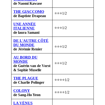
de Naomi Kawase
THE GIACCOMO
⭐⭐⭐1/2
de Baptiste Drapeau
UNE ANNÉE
⭐⭐⭐1/2
ITALIENNE
de laura Samani
DE L'AUTRE CÔTÉ
DU MONDE
⭐⭐⭐1/2
de Jérémie Renier
AU BORD DU
MONDE
⭐⭐⭐1/2
de Guérin van de Vorst
& Sophie Muselle
THE PLAGUE
⭐⭐⭐⭐1/2
de Charlie Polinger
COLONY
⭐⭐⭐⭐1/2
de Sang-Ho Yeon
LA VÉNUS