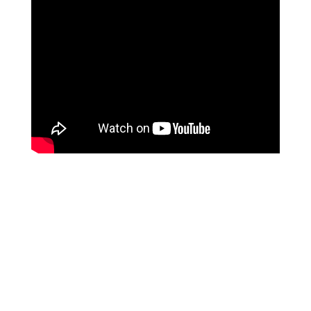
C’est une vague de 13 films cannois qui va
déferler, le temps d’un week-end, du 22 au 24 mai,
dans les salles Pathé de 10 villes françaises, sans
oublier d’autres événements parisiens. L’occasion
de véritable marathon d’avant-premières pour les
plus cinéphiles d’entre vous.