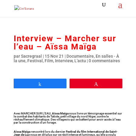
Interview – Marcher sur
l’eau – Aïssa Maïga
par
Sacregraal
|
15 Nov 21
|
Documentaire
,
En salles - À
la une
,
Festival
,
Film
,
Interview
,
L'actu
|
0 commentaires
Partagez
Épingle
Avec MARCHER SUR L’EAU,
Aïssa Maïga
nous livre un témoignage essentiel sur
le combat des habitants de Tatiste, petit village du nord Niger, contre le
réchauffement climatique. Des villageois qui se battent pour avoir accès à l’eau
par la construction d’un forage.
Aïssa Maïga
rencontré lors du dernier
Festival du film International de Saint-
Jean de Luz
nous en dit plus sur ce récit intense et lumineux, qu’elle a voulu