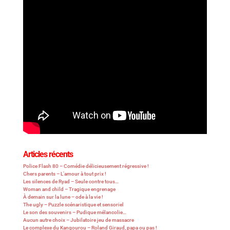
Articles récents
Police Flash 80 – Comédie délicieusement régressive !
Chers parents – L’amour à tout prix !
Les silences de Ryad – Seule contre tous…
Woman and child – Tragique engrenage
À demain sur la lune – ode à la vie !
The ugly – Puzzle scénaristique et sensoriel
Le son des souvenirs – Pudique mélancolie…
Aucun autre choix – Jubilatoire jeu de massacre
Le complexe du Kangourou – Roland Giraud, papa ou pas !