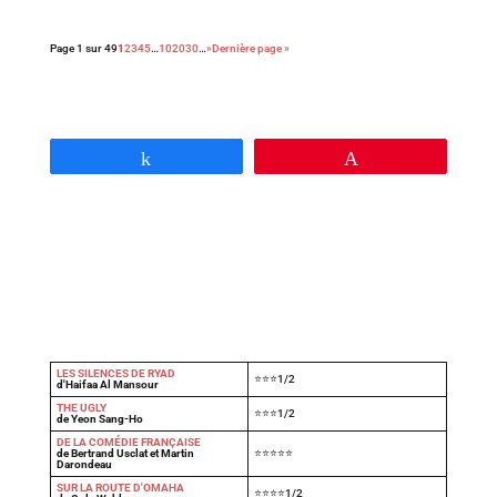
Page 1 sur 49
1
2
3
4
5
…
10
20
30
…
»
Dernière page »
Partagez
Épingle
LES SILENCES DE RYAD
⭐⭐⭐1/2
d'Haifaa Al Mansour
THE UGLY
⭐⭐⭐1/2
de Yeon Sang-Ho
DE LA COMÉDIE FRANÇAISE
de Bertrand Usclat et Martin
⭐⭐⭐⭐⭐
Darondeau
SUR LA ROUTE D'OMAHA
⭐⭐⭐⭐1/2