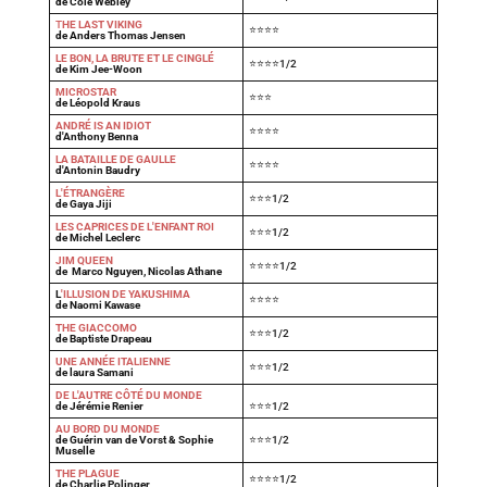
de Cole Webley
T
HE LAST VIKING
⭐⭐⭐⭐
de Anders Thomas Jensen
LE BON, LA BRUTE ET LE CINGLÉ
⭐⭐⭐⭐1/2
de Kim Jee-Woon
MICROSTAR
⭐⭐⭐
de Léopold Kraus
ANDRÉ IS AN IDIOT
⭐⭐⭐⭐
d'Anthony Benna
LA BATAILLE DE GAULLE
⭐⭐⭐⭐
d'Antonin Baudry
L'ÉTRANGÈRE
⭐⭐⭐1/2
de Gaya Jiji
LES CAPRICES DE L'ENFANT ROI
⭐⭐⭐1/2
de Michel Leclerc
JIM QUEEN
⭐⭐⭐⭐1/2
de Marco Nguyen, Nicolas Athane
L
'ILLUSION DE YAKUSHIMA
⭐⭐⭐⭐
de Naomi Kawase
THE GIACCOMO
⭐⭐⭐1/2
de Baptiste Drapeau
UNE ANNÉE ITALIENNE
⭐⭐⭐1/2
de laura Samani
DE L'AUTRE CÔTÉ DU MONDE
de Jérémie Renier
⭐⭐⭐1/2
AU BORD DU MONDE
de Guérin van de Vorst & Sophie
⭐⭐⭐1/2
Muselle
THE PLAGUE
⭐⭐⭐⭐1/2
de Charlie Polinger