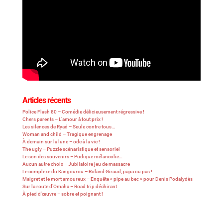
Articles récents
Police Flash 80 – Comédie délicieusement régressive !
Chers parents – L’amour à tout prix !
Les silences de Ryad – Seule contre tous…
Woman and child – Tragique engrenage
À demain sur la lune – ode à la vie !
The ugly – Puzzle scénaristique et sensoriel
Le son des souvenirs – Pudique mélancolie…
Aucun autre choix – Jubilatoire jeu de massacre
Le complexe du Kangourou – Roland Giraud, papa ou pas !
Maigret et le mort amoureux – Enquête « pipe au bec » pour Denis Podalydès
Sur la route d’Omaha – Road trip déchirant
À pied d’œuvre – sobre et poignant !