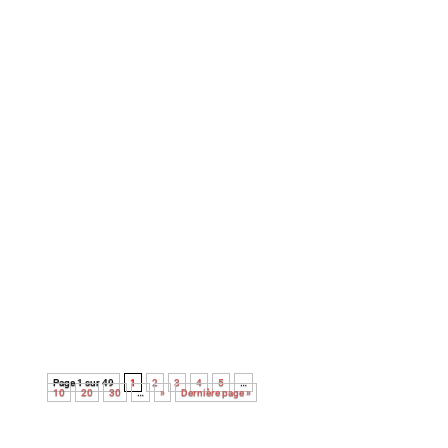
cette édition 2026 du festival avec la
programmation d’une vingtaine de courts et
long-métrages. Un festival qui explore cette
année les relations complexes entre la.les
justices et la politique.
Découvrez le palmarès complet de l’édition
2026 des Paris Film Critics Awards qui se
sont déroulés le dimanche 8 février à Paris.
Page 1 sur 49
1
2
3
4
5
…
10
20
30
…
»
Dernière page »