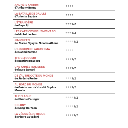
ANDRÉ IS AN IDIOT
⭐⭐⭐⭐
d'Anthony Benna
LA BATAILLE DE GAULLE
⭐⭐⭐⭐
d'Antonin Baudry
L'ÉTRANGÈRE
⭐⭐⭐1/2
de Gaya Jiji
LES CAPRICES DE L'ENFANT ROI
⭐⭐⭐1/2
de Michel Leclerc
JIM QUEEN
⭐⭐⭐⭐1/2
de Marco Nguyen, Nicolas Athane
L
'ILLUSION DE YAKUSHIMA
⭐⭐⭐⭐
de Naomi Kawase
THE GIACCOMO
⭐⭐⭐1/2
de Baptiste Drapeau
UNE ANNÉE ITALIENNE
⭐⭐⭐1/2
de laura Samani
DE L'AUTRE CÔTÉ DU MONDE
de Jérémie Renier
⭐⭐⭐1/2
AU BORD DU MONDE
de Guérin van de Vorst & Sophie
⭐⭐⭐1/2
Muselle
THE PLAGUE
⭐⭐⭐⭐1/2
de Charlie Polinger
COLONY
⭐⭐⭐⭐1/2
de Sang-Ho Yeon
LA VÉNUS ÉLECTRIQUE
⭐⭐⭐⭐1/2
de Pierre Salvadori