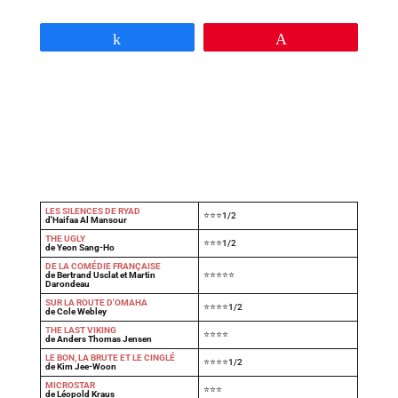
Partagez
Épingle
LES SILENCES DE RYAD
⭐⭐⭐1/2
d'Haifaa Al Mansour
THE UGLY
⭐⭐⭐1/2
de Yeon Sang-Ho
DE LA COMÉDIE FRANÇAISE
de Bertrand Usclat et Martin
⭐⭐⭐⭐⭐
Darondeau
SUR LA ROUTE D'OMAHA
⭐⭐⭐⭐1/2
de Cole Webley
T
HE LAST VIKING
⭐⭐⭐⭐
de Anders Thomas Jensen
LE BON, LA BRUTE ET LE CINGLÉ
⭐⭐⭐⭐1/2
de Kim Jee-Woon
MICROSTAR
⭐⭐⭐
de Léopold Kraus