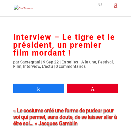
Interview – Le tigre et le
président, un premier
film mordant !
par
Sacregraal
|
9 Sep 22
|
En salles - À la une
,
Festival
,
Film
,
Interview
,
L'actu
|
0 commentaires
Partagez
Épingle
« Le costume créé une forme de pudeur pour
soi qui permet, sans doute, de se laisser aller à
être soi… » Jacques Gamblin