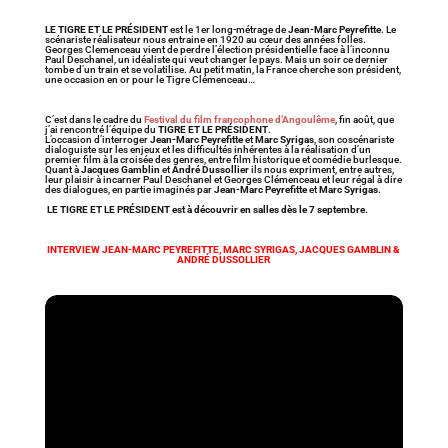
LE TIGRE ET LE PRÉSIDENT
est le 1er long-métrage de
Jean-Marc Peyrefitte
. Le
scénariste réalisateur nous entraine en 1920 au cœur des années folles.
Georges Clemenceau vient de perdre l’élection présidentielle face à l’inconnu
Paul Deschanel, un idéaliste qui veut changer le pays. Mais un soir ce dernier
tombe d’un train et se volatilise. Au petit matin, la France cherche son président,
une occasion en or pour le Tigre Clémenceau…
C’est dans le cadre du
Festival du film francophone d’Angoulême
, fin août, que
j’ai rencontré l’équipe du
TIGRE ET LE PRÉSIDENT
.
L’occasion d’interroger
Jean-Marc Peyrefitte
et
Marc Syrigas
, son coscénariste
dialoguiste sur les enjeux et les difficultés inhérentes à la réalisation d’un
premier film à la croisée des genres, entre film historique et comédie burlesque.
Quant à
Jacques Gamblin
et
André Dussollier
ils nous expriment, entre autres,
leur plaisir à incarner Paul Deschanel et Georges Clémenceau et leur régal à dire
des dialogues, en partie imaginés par
Jean-Marc Peyrefitte
et
Marc Syrigas
.
LE TIGRE ET LE PRÉSIDENT est à découvrir en salles dès le 7 septembre.
INTERVIEW JEAN-MARC PEYREFITTE, MARC SYRIGAS, JACQUES GAMBLIN &
ANDRÉ DUSSOLLIER