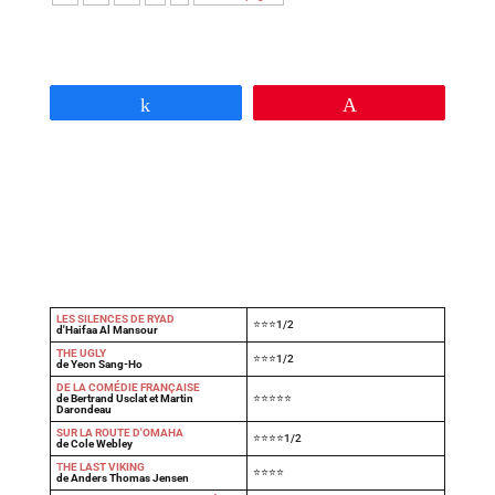
Partagez
Épingle
LES SILENCES DE RYAD
⭐⭐⭐1/2
d'Haifaa Al Mansour
THE UGLY
⭐⭐⭐1/2
de Yeon Sang-Ho
DE LA COMÉDIE FRANÇAISE
de Bertrand Usclat et Martin
⭐⭐⭐⭐⭐
Darondeau
SUR LA ROUTE D'OMAHA
⭐⭐⭐⭐1/2
de Cole Webley
T
HE LAST VIKING
⭐⭐⭐⭐
de Anders Thomas Jensen