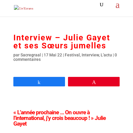
Interview – Julie Gayet
et ses Sœurs jumelles
par
Sacregraal
|
17 Mai 22
|
Festival
,
Interview
,
L'actu
|
0
commentaires
Partagez
Épingle
« L’année prochaine … On ouvre à
l’international, j’y crois beaucoup ! » Julie
Gayet