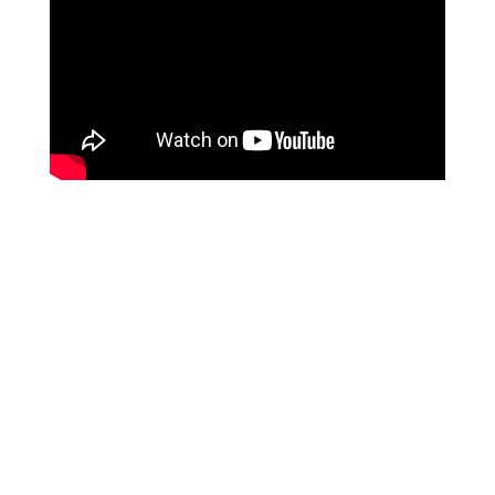
C’est une vague de 13 films cannois qui va
déferler, le temps d’un week-end, du 22 au 24 mai,
dans les salles Pathé de 10 villes françaises, sans
oublier d’autres événements parisiens. L’occasion
de véritable marathon d’avant-premières pour les
plus cinéphiles d’entre vous.