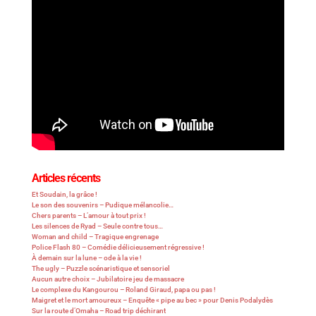
Articles récents
Et Soudain, la grâce !
Le son des souvenirs – Pudique mélancolie…
Chers parents – L’amour à tout prix !
Les silences de Ryad – Seule contre tous…
Woman and child – Tragique engrenage
Police Flash 80 – Comédie délicieusement régressive !
À demain sur la lune – ode à la vie !
The ugly – Puzzle scénaristique et sensoriel
Aucun autre choix – Jubilatoire jeu de massacre
Le complexe du Kangourou – Roland Giraud, papa ou pas !
Maigret et le mort amoureux – Enquête « pipe au bec » pour Denis Podalydès
Sur la route d’Omaha – Road trip déchirant