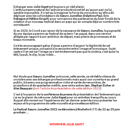
Echanger avec
Julie Gayet
est toujours un réel plaisir.
L’enthousiasme naturel de l’actrice-productrice est tel qu’aucun pari ne lui
semble impossible. Il n’est qu’à imaginer la force de conviction qu’elle a dû
déployer avec les cofondateurs de
Sœurs Jumelles
(
Delphine Paul
,
Eric
Debegue
et
Hélène Girault
) pour convaincre des partenaires du bien-fondé de la
création d’un nouveau festival dans un pays qui en compte déjà un nombre très
conséquent.
Si en 2020, le Covid a eu raison de la naissance de
Sœurs Jumelles
, la pugnacité
de son équipe a permis au festival de se tenir l’an passé, dans une version
allégée par rapport à son ambition de départ, mais pleine de promesses et de
beaux moments.
Ce très encourageant galop d’essai a permis d’asseoir la légitimité de cet
événement unique, consacré à la rencontre entre l’image et la musique. Sujet
vaste s’il en est car l’image ce n’est évidemment pas que le cinéma, c’est aussi la
télé, la pub, le clip, le jeu vidéo…
Nul doute que
Sœurs Jumelles
va trouver, cette année, sa véritable vitesse de
croisière avec ses échanges professionnels mais aussi son ouverture au grand
public, à travers une programmation riche et variée de rencontres, de
projections et de spectacles inédits, avec entre autres
Iam
,
Stephan Eicher
et
Alex Beaupain
(
voir l’article de présentation de cette édition 2022
)
C’est à l’occasion de la
conférence de presse
de présentation de l’événement que
j’ai eu le plaisir de retrouver
Julie Gayet
pour un entretien tranquille au cours
duquel elle revient sur l’expérience de l’an dernier avant de nous présenter les
enjeux et le programme de cette nouvelle et prometteuse édition.
Le festival Sœurs Jumelles 2022 se déroulera à Rochefort (17) du 22 au 25 juin
prochain …
INTERVIEW JULIE GAYET