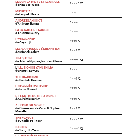
LE BON, LA BRUTE ET LE CINGLÉ
⭐⭐⭐⭐1/2
de Kim Jee-Woon
MICROSTAR
⭐⭐⭐
de Léopold Kraus
ANDRÉ IS AN IDIOT
⭐⭐⭐⭐
d'Anthony Benna
LA BATAILLE DE GAULLE
⭐⭐⭐⭐
d'Antonin Baudry
L'ÉTRANGÈRE
⭐⭐⭐1/2
de Gaya Jiji
LES CAPRICES DE L'ENFANT ROI
⭐⭐⭐1/2
de Michel Leclerc
JIM QUEEN
⭐⭐⭐⭐1/2
de Marco Nguyen, Nicolas Athane
L
'ILLUSION DE YAKUSHIMA
⭐⭐⭐⭐
de Naomi Kawase
THE GIACCOMO
⭐⭐⭐1/2
de Baptiste Drapeau
UNE ANNÉE ITALIENNE
⭐⭐⭐1/2
de laura Samani
DE L'AUTRE CÔTÉ DU MONDE
de Jérémie Renier
⭐⭐⭐1/2
AU BORD DU MONDE
de Guérin van de Vorst & Sophie
⭐⭐⭐1/2
Muselle
THE PLAGUE
⭐⭐⭐⭐1/2
de Charlie Polinger
COLONY
⭐⭐⭐⭐1/2
de Sang-Ho Yeon