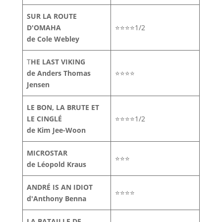
SUR LA ROUTE
D'OMAHA
⭐⭐⭐⭐1/2
de Cole Webley
T
HE LAST VIKING
de Anders Thomas
⭐⭐⭐⭐
Jensen
LE BON, LA BRUTE ET
LE CINGLÉ
⭐⭐⭐⭐1/2
de Kim Jee-Woon
MICROSTAR
⭐⭐⭐
de Léopold Kraus
ANDRÉ IS AN IDIOT
⭐⭐⭐⭐
d'Anthony Benna
LA BATAILLE DE