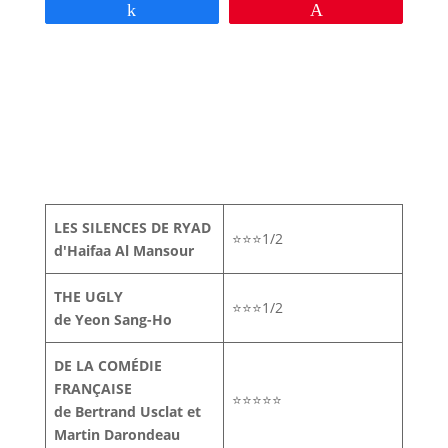
Partagez
Épingle
LES SILENCES DE RYAD
⭐⭐⭐1/2
d'Haifaa Al Mansour
THE UGLY
⭐⭐⭐1/2
de Yeon Sang-Ho
DE LA COMÉDIE
FRANÇAISE
⭐⭐⭐⭐⭐
de Bertrand Usclat et
Martin Darondeau