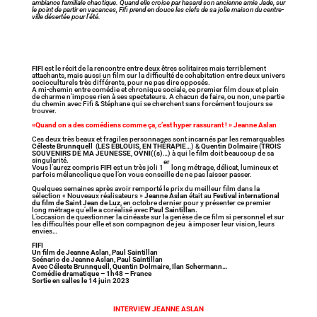
ambiance familiale chaotique. Quand elle croise par hasard son ancienne amie Jade, sur
le point de partir en vacances, Fifi prend en douce les clefs de sa jolie maison du centre-
ville désertée pour l’été.
FIFI
est le récit de la rencontre entre deux êtres solitaires mais terriblement
attachants, mais aussi un film sur la difficulté de cohabitation entre deux univers
socioculturels très différents, pour ne pas dire opposés.
A mi-chemin entre comédie et chronique sociale, ce premier film doux et plein
de charme n’impose rien à ses spectateurs. A chacun de faire, ou non, une partie
du chemin avec Fifi & Stéphane qui se cherchent sans forcément toujours se
trouver.
«Quand on a des comédiens comme ça, c’est hyper rassurant ! » Jeanne Aslan
Ces deux très beaux et fragiles personnages sont incarnés par les remarquables
Céleste Brunnquell
(
LES ÉBLOUIS
,
EN THÉRAPIE
…) &
Quentin Dolmaire
(
TROIS
SOUVENIRS DE MA JEUNESSE
,
OVNI((s)
…) à qui le film doit beaucoup de sa
singularité.
er
Vous l’aurez compris
FIFI
est un très joli 1
long métrage, délicat, lumineux et
parfois mélancolique que l’on vous conseille de ne pas laisser passer.
Quelques semaines après avoir remporté le prix du meilleur film dans la
sélection « Nouveaux réalisateurs »
Jeanne Aslan
était au
Festival international
du film de Saint Jean de Luz
, en octobre dernier pour y présenter ce premier
long métrage qu’elle a coréalisé avec
Paul Saintillan.
L’occasion de questionner la cinéaste sur la genèse de ce film si personnel et sur
les difficultés pour elle et son compagnon de jeu à imposer leur vision, leurs
envies…
FIFI
Un film de Jeanne Aslan, Paul Saintillan
Scénario de Jeanne Aslan, Paul Saintillan
Avec Céleste Brunnquell, Quentin Dolmaire, Ilan Schermann…
Comédie dramatique – 1h48 – France
Sortie en salles le 14 juin 2023
INTERVIEW JEANNE ASLAN