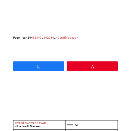
Dans ce dernier film, le réalisateur de La loi de
Téhéran dresse le portrait sans fard d’une mère
victime de l’oppression patriarcale, en quête de
justice. Utile mais éprouvant.
Page 1 sur 244
1
2
3
4
5
…
10
20
30
…
»
Dernière page »
Partagez
Épingle
LES SILENCES DE RYAD
⭐⭐⭐1/2
d'Haifaa Al Mansour