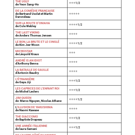
THE UGLY
⭐⭐⭐1/2
de Yeon Sang-Ho
DE LA COMÉDIE FRANÇAISE
de Bertrand Usclat et Martin
⭐⭐⭐⭐⭐
Darondeau
SUR LA ROUTE D'OMAHA
⭐⭐⭐⭐1/2
de Cole Webley
T
HE LAST VIKING
⭐⭐⭐⭐
de Anders Thomas Jensen
LE BON, LA BRUTE ET LE CINGLÉ
⭐⭐⭐⭐1/2
de Kim Jee-Woon
MICROSTAR
⭐⭐⭐
de Léopold Kraus
ANDRÉ IS AN IDIOT
⭐⭐⭐⭐
d'Anthony Benna
LA BATAILLE DE GAULLE
⭐⭐⭐⭐
d'Antonin Baudry
L'ÉTRANGÈRE
⭐⭐⭐1/2
de Gaya Jiji
LES CAPRICES DE L'ENFANT ROI
⭐⭐⭐1/2
de Michel Leclerc
JIM QUEEN
⭐⭐⭐⭐1/2
de Marco Nguyen, Nicolas Athane
L
'ILLUSION DE YAKUSHIMA
⭐⭐⭐⭐
de Naomi Kawase
THE GIACCOMO
⭐⭐⭐1/2
de Baptiste Drapeau
UNE ANNÉE ITALIENNE
⭐⭐⭐1/2
de laura Samani