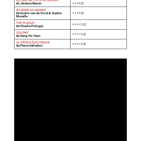
DE L'AUTRE CÔTÉ DU MONDE
de Jérémie Renier
⭐⭐⭐1/2
AU BORD DU MONDE
de Guérin van de Vorst & Sophie
⭐⭐⭐1/2
Muselle
THE PLAGUE
⭐⭐⭐⭐1/2
de Charlie Polinger
COLONY
⭐⭐⭐⭐1/2
de Sang-Ho Yeon
LA VÉNUS ÉLECTRIQUE
⭐⭐⭐⭐1/2
de Pierre Salvadori