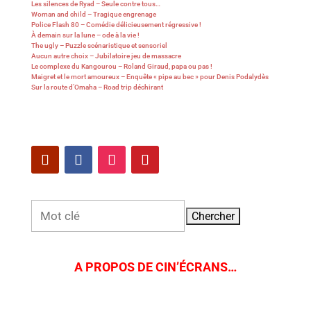
Les silences de Ryad – Seule contre tous…
Woman and child – Tragique engrenage
Police Flash 80 – Comédie délicieusement régressive !
À demain sur la lune – ode à la vie !
The ugly – Puzzle scénaristique et sensoriel
Aucun autre choix – Jubilatoire jeu de massacre
Le complexe du Kangourou – Roland Giraud, papa ou pas !
Maigret et le mort amoureux – Enquête « pipe au bec » pour Denis Podalydès
Sur la route d’Omaha – Road trip déchirant
Rechercher:
A PROPOS DE CIN’ÉCRANS…