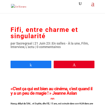
Fifi, entre charme et
singularité
par
Sacregraal
|
21 Juin 23
|
En salles - À la une
,
Film
,
Interview
,
L'actu
|
0 commentaires
Partagez
Épingle
«C’est ça qui est bien au cinéma, c’est quand il
y a un peu de magie ! » Jeanne Aslan
FIFI
Nancy, début de l’été… et Sophie, dite Fifi, 15 ans, est coincée dans son HLM dans une