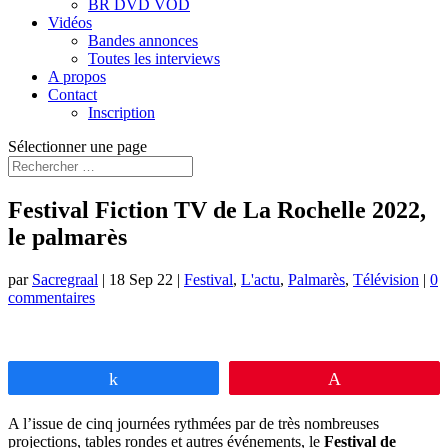
BR DVD VOD
Vidéos
Bandes annonces
Toutes les interviews
A propos
Contact
Inscription
Sélectionner une page
Festival Fiction TV de La Rochelle 2022,
le palmarès
par
Sacregraal
|
18 Sep 22
|
Festival
,
L'actu
,
Palmarès
,
Télévision
|
0
commentaires
Partagez
Épingle
A l’issue de cinq journées rythmées par de très nombreuses
projections, tables rondes et autres événements, le
Festival de