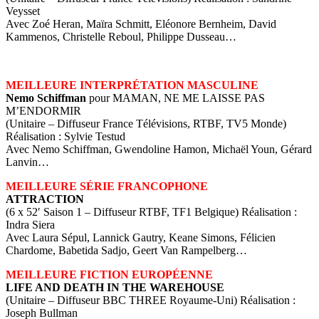
Veysset
Avec Zoé Heran, Maïra Schmitt, Eléonore Bernheim, David
Kammenos, Christelle Reboul, Philippe Dusseau…
MEILLEURE INTERPRÉTATION MASCULINE
Nemo Schiffman
pour MAMAN, NE ME LAISSE PAS
M’ENDORMIR
(Unitaire – Diffuseur France Télévisions, RTBF, TV5 Monde)
Réalisation : Sylvie Testud
Avec Nemo Schiffman, Gwendoline Hamon, Michaël Youn, Gérard
Lanvin…
MEILLEURE SÉRIE FRANCOPHONE
ATTRACTION
(6 x 52′ Saison 1 – Diffuseur RTBF, TF1 Belgique) Réalisation :
Indra Siera
Avec Laura Sépul, Lannick Gautry, Keane Simons, Félicien
Chardome, Babetida Sadjo, Geert Van Rampelberg…
MEILLEURE FICTION EUROPÉENNE
LIFE AND DEATH IN THE WAREHOUSE
(Unitaire – Diffuseur BBC THREE Royaume-Uni) Réalisation :
Joseph Bullman