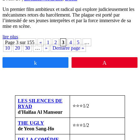
Un premier film ambitieux et radical qui explore judicieusement les
mécanismes retors du harcèlement. The plague est porté par
l’intensité de ses jeunes interprètes et par la force immersive de sa
mise en scène.
lire plus
Page 3 sur 155
«
1
2
3
4
5
…
10
20
30
…
»
Dernière page »
Partagez
Épingle
LES SILENCES DE
⭐⭐⭐1/2
RYAD
d'Haifaa Al Mansour
THE UGLY
⭐⭐⭐1/2
de Yeon Sang-Ho
DE LA COMÉDIE