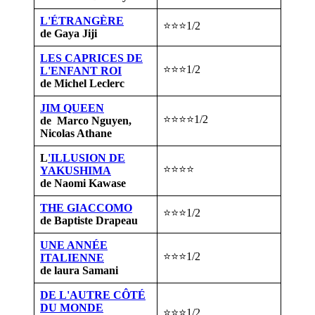
L'ÉTRANGÈRE
⭐⭐⭐1/2
de Gaya Jiji
LES CAPRICES DE
⭐⭐⭐1/2
L'ENFANT ROI
de Michel Leclerc
JIM QUEEN
⭐⭐⭐⭐1/2
de Marco Nguyen,
Nicolas Athane
L
'ILLUSION DE
⭐⭐⭐⭐
YAKUSHIMA
de Naomi Kawase
THE GIACCOMO
⭐⭐⭐1/2
de Baptiste Drapeau
UNE ANNÉE
⭐⭐⭐1/2
ITALIENNE
de laura Samani
DE L'AUTRE CÔTÉ
DU MONDE
⭐⭐⭐1/2