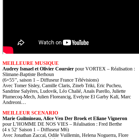
MEILLEURE MUSIQUE
Audrey Ismael et Olivier Coursier
pour VORTEX – Réalisation :
Slimane-Baptiste Berhoun
(6×55’’, saison 1 – Diffuseur France Télévisions)
Avec Tomer Sisley, Camille Claris, Zineb Triki, Eric Pucheu,
Sandrine Salyères, Ludovik, Léo Chalié, Anaïs Parello, Juliette
Plumecoq-Mech, Julien Floreancig, Evelyne El Garby Kalï, Marc
Andreoni…
MEILLEUR SCENARIO
Marie Guilmineau, Alice Ven Der Broek et Eliane Vigneron
pour L’HOMME DE NOS VIES – Réalisation : Fred Berthe
(4 x 52′ Saison 1 – Diffuseur M6)
Avec Jonathan Zaccaï, Odile Vuillemin, Helena Noguerra, Flore