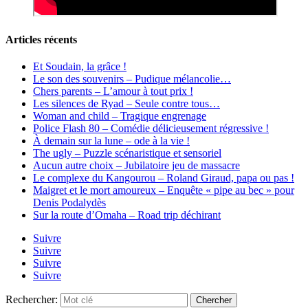
Articles récents
Et Soudain, la grâce !
Le son des souvenirs – Pudique mélancolie…
Chers parents – L’amour à tout prix !
Les silences de Ryad – Seule contre tous…
Woman and child – Tragique engrenage
Police Flash 80 – Comédie délicieusement régressive !
À demain sur la lune – ode à la vie !
The ugly – Puzzle scénaristique et sensoriel
Aucun autre choix – Jubilatoire jeu de massacre
Le complexe du Kangourou – Roland Giraud, papa ou pas !
Maigret et le mort amoureux – Enquête « pipe au bec » pour
Denis Podalydès
Sur la route d’Omaha – Road trip déchirant
Suivre
Suivre
Suivre
Suivre
Rechercher: