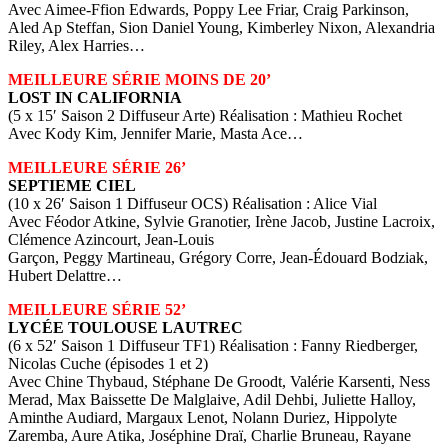
Avec Aimee-Ffion Edwards, Poppy Lee Friar, Craig Parkinson,
Aled Ap Steffan, Sion Daniel Young, Kimberley Nixon, Alexandria
Riley, Alex Harries…
MEILLEURE SÉRIE MOINS DE 20’
LOST IN CALIFORNIA
(5 x 15′ Saison 2 Diffuseur Arte) Réalisation : Mathieu Rochet
Avec Kody Kim, Jennifer Marie, Masta Ace…
MEILLEURE SÉRIE 26’
SEPTIEME CIEL
(10 x 26′ Saison 1 Diffuseur OCS) Réalisation : Alice Vial
Avec Féodor Atkine, Sylvie Granotier, Irène Jacob, Justine Lacroix,
Clémence Azincourt, Jean-Louis
Garçon, Peggy Martineau, Grégory Corre, Jean-Édouard Bodziak,
Hubert Delattre…
MEILLEURE SÉRIE 52’
LYCÉE TOULOUSE LAUTREC
(6 x 52′ Saison 1 Diffuseur TF1) Réalisation : Fanny Riedberger,
Nicolas Cuche (épisodes 1 et 2)
Avec Chine Thybaud, Stéphane De Groodt, Valérie Karsenti, Ness
Merad, Max Baissette De Malglaive, Adil Dehbi, Juliette Halloy,
Aminthe Audiard, Margaux Lenot, Nolann Duriez, Hippolyte
Zaremba, Aure Atika, Joséphine Draï, Charlie Bruneau, Rayane