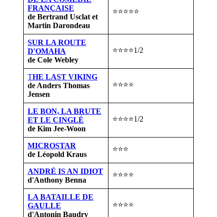
FRANÇAISE
⭐⭐⭐⭐⭐
de Bertrand Usclat et
Martin Darondeau
SUR LA ROUTE
⭐⭐⭐⭐1/2
D'OMAHA
de Cole Webley
T
HE LAST VIKING
⭐⭐⭐⭐
de Anders Thomas
Jensen
LE BON, LA BRUTE
⭐⭐⭐⭐1/2
ET LE CINGLÉ
de Kim Jee-Woon
MICROSTAR
⭐⭐⭐
de Léopold Kraus
ANDRÉ IS AN IDIOT
⭐⭐⭐⭐
d'Anthony Benna
LA BATAILLE DE
⭐⭐⭐⭐
GAULLE
d'Antonin Baudry