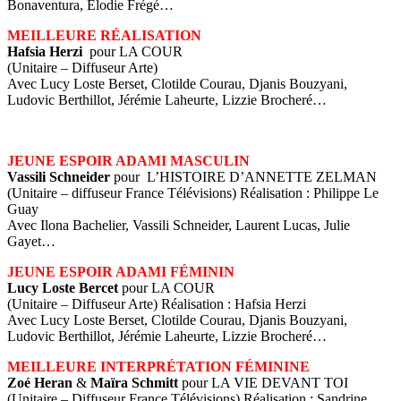
Bonaventura, Elodie Frégé…
MEILLEURE RÉALISATION
Hafsia Herzi
pour LA COUR
(Unitaire – Diffuseur Arte)
Avec Lucy Loste Berset, Clotilde Courau, Djanis Bouzyani,
Ludovic Berthillot, Jérémie Laheurte, Lizzie Brocheré…
JEUNE ESPOIR ADAMI MASCULIN
Vassili Schneider
pour L’HISTOIRE D’ANNETTE ZELMAN
(Unitaire – diffuseur France Télévisions) Réalisation : Philippe Le
Guay
Avec Ilona Bachelier, Vassili Schneider, Laurent Lucas, Julie
Gayet…
JEUNE ESPOIR ADAMI FÉMININ
Lucy Loste Bercet
pour LA COUR
(Unitaire – Diffuseur Arte) Réalisation : Hafsia Herzi
Avec Lucy Loste Berset, Clotilde Courau, Djanis Bouzyani,
Ludovic Berthillot, Jérémie Laheurte, Lizzie Brocheré…
MEILLEURE INTERPRÉTATION FÉMININE
Zoé Heran
&
Maïra Schmitt
pour LA VIE DEVANT TOI
(Unitaire – Diffuseur France Télévisions) Réalisation : Sandrine