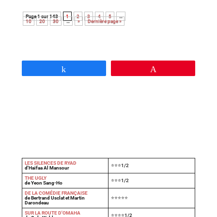
Page 1 sur 143
1
2
3
4
5
…
10
20
30
…
»
Dernière page »
Partagez
Épingle
LES SILENCES DE RYAD
⭐⭐⭐1/2
d'Haifaa Al Mansour
THE UGLY
⭐⭐⭐1/2
de Yeon Sang-Ho
DE LA COMÉDIE FRANÇAISE
de Bertrand Usclat et Martin
⭐⭐⭐⭐⭐
Darondeau
SUR LA ROUTE D'OMAHA
⭐⭐⭐⭐1/2