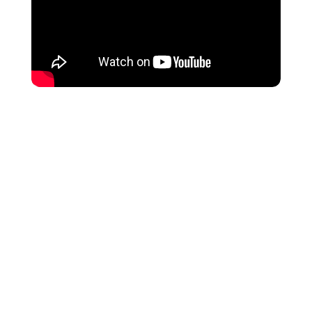
C’est une vague de 13 films cannois qui va
déferler, le temps d’un week-end, du 22 au 24 mai,
dans les salles Pathé de 10 villes françaises, sans
oublier d’autres événements parisiens. L’occasion
de véritable marathon d’avant-premières pour les
plus cinéphiles d’entre vous.