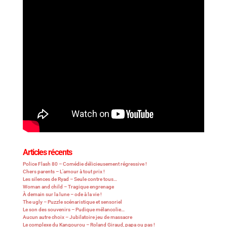
Articles récents
Police Flash 80 – Comédie délicieusement régressive !
Chers parents – L’amour à tout prix !
Les silences de Ryad – Seule contre tous…
Woman and child – Tragique engrenage
À demain sur la lune – ode à la vie !
The ugly – Puzzle scénaristique et sensoriel
Le son des souvenirs – Pudique mélancolie…
Aucun autre choix – Jubilatoire jeu de massacre
Le complexe du Kangourou – Roland Giraud, papa ou pas !