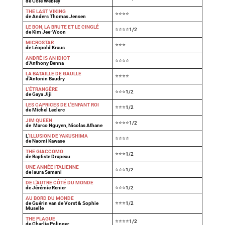
de Cole Webley
T
HE LAST VIKING
⭐⭐⭐⭐
de Anders Thomas Jensen
LE BON, LA BRUTE ET LE CINGLÉ
⭐⭐⭐⭐1/2
de Kim Jee-Woon
MICROSTAR
⭐⭐⭐
de Léopold Kraus
ANDRÉ IS AN IDIOT
⭐⭐⭐⭐
d'Anthony Benna
LA BATAILLE DE GAULLE
⭐⭐⭐⭐
d'Antonin Baudry
L'ÉTRANGÈRE
⭐⭐⭐1/2
de Gaya Jiji
LES CAPRICES DE L'ENFANT ROI
⭐⭐⭐1/2
de Michel Leclerc
JIM QUEEN
⭐⭐⭐⭐1/2
de Marco Nguyen, Nicolas Athane
L
'ILLUSION DE YAKUSHIMA
⭐⭐⭐⭐
de Naomi Kawase
THE GIACCOMO
⭐⭐⭐1/2
de Baptiste Drapeau
UNE ANNÉE ITALIENNE
⭐⭐⭐1/2
de laura Samani
DE L'AUTRE CÔTÉ DU MONDE
de Jérémie Renier
⭐⭐⭐1/2
AU BORD DU MONDE
de Guérin van de Vorst & Sophie
⭐⭐⭐1/2
Muselle
THE PLAGUE
⭐⭐⭐⭐1/2
de Charlie Polinger