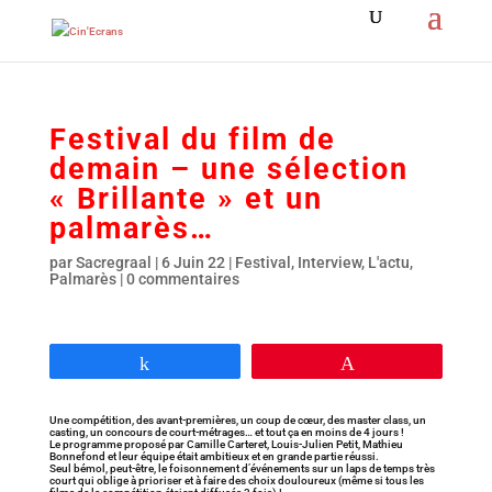
Festival du film de
demain – une sélection
« Brillante » et un
palmarès…
par
Sacregraal
|
6 Juin 22
|
Festival
,
Interview
,
L'actu
,
Palmarès
|
0 commentaires
Partagez
Épingle
Une compétition, des avant-premières, un coup de cœur, des master class, un
casting, un concours de court-métrages… et tout ça en moins de 4 jours !
Le programme proposé par Camille Carteret, Louis-Julien Petit, Mathieu
Bonnefond et leur équipe était ambitieux et en grande partie réussi.
Seul bémol, peut-être, le foisonnement d’événements sur un laps de temps très
court qui oblige à prioriser et à faire des choix douloureux (même si tous les