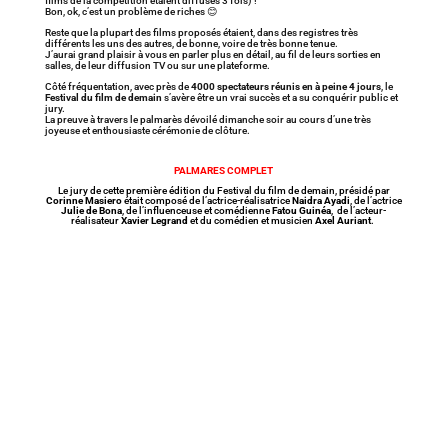
films de la compétition étaient diffusés 3 fois) !
Bon, ok, c’est un problème de riches 😊
Reste que la plupart des films proposés étaient, dans des registres très
différents les uns des autres, de bonne, voire de très bonne tenue.
J’aurai grand plaisir à vous en parler plus en détail, au fil de leurs sorties en
salles, de leur diffusion TV ou sur une plateforme.
Côté fréquentation, avec près de
4000 spectateurs réunis en à peine 4 jours
, le
Festival du film de demain
s’avère être un vrai succès et a su conquérir public et
jury.
La preuve à travers le palmarès dévoilé dimanche soir au cours d’une très
joyeuse et enthousiaste cérémonie de clôture.
PALMARES COMPLET
Le jury de cette première édition du Festival du film de demain, présidé par
Corinne Masiero
était composé de l’actrice-réalisatrice
Naidra Ayadi
, de l’actrice
Julie de Bona
, de l’influenceuse et comédienne
Fatou Guinéa
, de l’acteur-
réalisateur
Xavier Legrand
et du comédien et musicien
Axel Auriant
.