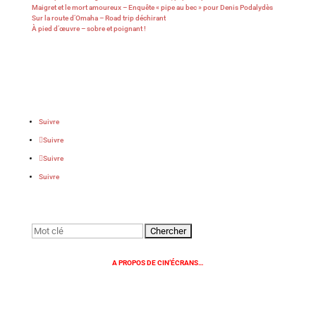
Maigret et le mort amoureux – Enquête « pipe au bec » pour Denis Podalydès
Sur la route d’Omaha – Road trip déchirant
À pied d’œuvre – sobre et poignant !
Suivre
Suivre
Suivre
Suivre
Rechercher:
A PROPOS DE CIN’ÉCRANS…