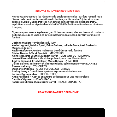
BIENTÔT EN INTERVIEW CINECRANS…
Retrouvez ci-dessous, les réactions de quelques uns des lauréats recueillies à
l’issue de la cérémonie de clôture du festival, ce dimanche 5 juin, ainsi que
celles de
Louis-Julien Petit
(co-fondateur du festival) et de
Richard Patry
,
exploitant de salles et président de la FNCF (Fédération nationale des cinémas
français)
Et je vous proposerai également, au fil des semaines, des sorties ou diffusions
de films, quelques unes des autres interviews réalisées pour
Cin’Ecrans
et le
festival…
Corinne Masiero
– Présidente du jury
Xavier Legrand, Naidra Ayadi, Fatou Guinéa, Julie de Bona, Axel Auriant
–
Membres du jury
Pauline Lefevre
– Actrice, maîtresse de cérémonie du festival
Olivier Baroux
&
Tarek Boudali
– MENTEURS
Akim Isker
,
Lyes Louffok
,
Moncef Farfar
– L’ENFANT DE PERSONNE
Laurent Perez del Mar
– Musicien présent pour une Masterclass
Andréa Bescond
,
Eric Métayer
,
Marie Gillain
– A LA FOLIE
Céline Sallette
,
Julie Ferrier
,
Thomas Gioria
,
Sylvie Gautier
– BRILLANTES
Alexandra Lamy
– TOUCHEES
Stéphanie Pillonca
– C’EST TOI QUE J’ATTENDAIS
Audrey Lamy
– Comédienne présente pour une Masterclass
Jérôme Commandeur
– IRREDUCTIBLE
Anne Parillaud
– Actrice et auteure présente pour une Masterclass
Caroline Vigneaux
– FLASHBACK
Ramzi Ben Sliman
,
Oumy Bruni Garrel
– NENEH SUPERSTAR
REACTIONS D’APRÈS CÉRÉMONIE