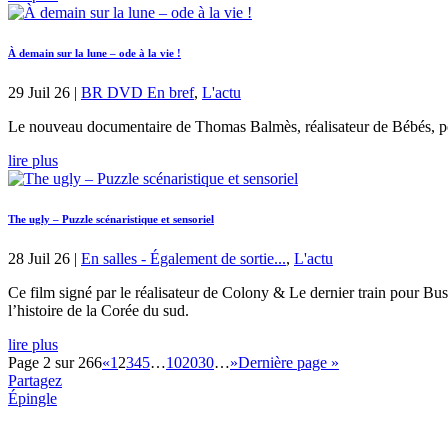
À demain sur la lune – ode à la vie !
29 Juil 26
|
BR DVD En bref
,
L'actu
Le nouveau documentaire de Thomas Balmès, réalisateur de Bébés, pose
lire plus
The ugly – Puzzle scénaristique et sensoriel
28 Juil 26
|
En salles - Également de sortie...
,
L'actu
Ce film signé par le réalisateur de Colony & Le dernier train pour Bus
l’histoire de la Corée du sud.
lire plus
Page 2 sur 266
«
1
2
3
4
5
…
10
20
30
…
»
Dernière page »
Partagez
Épingle