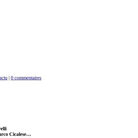
actu
|
0 commentaires
elli
arco Cicalese…