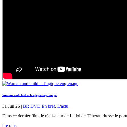
Woman and child – Tragique engrenage
31 Juil 26
|
BR DVD En bref
,
L'actu
Dans ce dernier film, le réalisateur de La loi de Téhéran dresse le port
lire plus