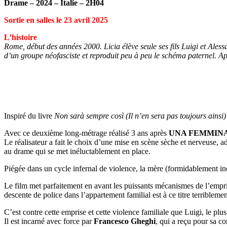
Drame – 2024 – Italie – 2H04
Sortie en salles le 23 avril 2025
L’histoire
Rome, début des années 2000. Licia élève seule ses fils Luigi et Ales
d’un groupe néofasciste et reproduit peu à peu le schéma paternel. Ap
Inspiré du livre
Non sarà sempre così (Il n’en sera pas toujours ainsi)
Avec ce deuxième long-métrage réalisé 3 ans après
UNA FEMMIN
Le réalisateur a fait le choix d’une mise en scène sèche et nerveuse, 
au drame qui se met inéluctablement en place.
Piégée dans un cycle infernal de violence, la mère (formidablement i
Le film met parfaitement en avant les puissants mécanismes de l’empris
descente de police dans l’appartement familial est à ce titre terribleme
C’est contre cette emprise et cette violence familiale que Luigi, le plu
Il est incarné avec force par
Francesco Gheghi
, qui a reçu pour sa co