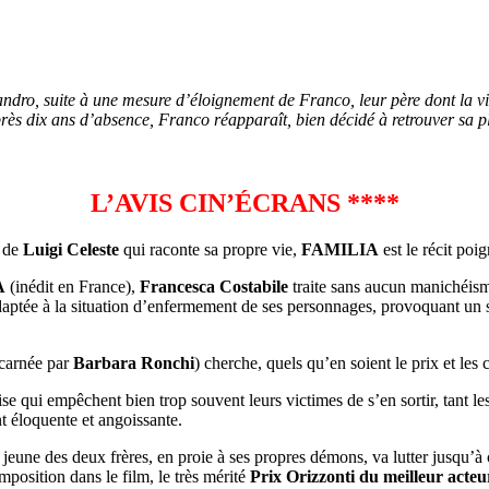
sandro, suite à une mesure d’éloignement de Franco, leur père dont la 
rès dix ans d’absence, Franco réapparaît, bien décidé à retrouver sa p
L’AVIS CIN’ÉCRANS ****
de
Luigi Celeste
qui raconte sa propre vie,
FAMILIA
est le récit poi
A
(inédit en France),
Francesca Costabile
traite sans aucun manichéism
adaptée à la situation d’enfermement de ses personnages, provoquant un 
ncarnée par
Barbara Ronchi
) cherche, quels qu’en soient le prix et les
e qui empêchent bien trop souvent leurs victimes de s’en sortir, tant les
nt éloquente et angoissante.
s jeune des deux frères, en proie à ses propres démons, va lutter jusqu’à 
mposition dans le film, le très mérité
Prix Orizzonti du meilleur acteu