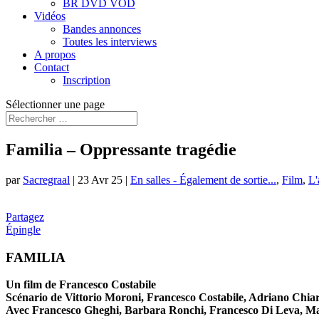
BR DVD VOD
Vidéos
Bandes annonces
Toutes les interviews
A propos
Contact
Inscription
Sélectionner une page
Familia – Oppressante tragédie
par
Sacregraal
|
23 Avr 25
|
En salles - Également de sortie...
,
Film
,
L'
Partagez
Épingle
FAMILIA
Un film de Francesco Costabile
Scénario de Vittorio Moroni, Francesco Costabile, Adriano Chiar
Avec Francesco Gheghi, Barbara Ronchi, Francesco Di Leva, M