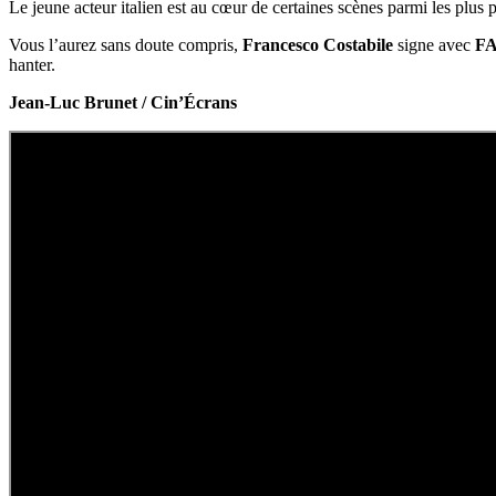
Le jeune acteur italien est au cœur de certaines scènes parmi les plu
Vous l’aurez sans doute compris,
Francesco Costabile
signe avec
F
hanter.
Jean-Luc Brunet / Cin’Écrans