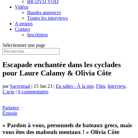
BR DVD VOD
Vidéos
Bandes annonces
Toutes les interviews
A propos
Contact
Inscription
Sélectionner une page
Escapade enchantée dans les cyclades
pour Laure Calamy & Olivia Côte
par
Sacregraal
|
15 Jan 23
|
En salles - À la une
,
Film
,
Interview
,
L'actu
|
0 commentaires
Partagez
Épingle
« Pardon à vous, personnels de bateaux grecs, mais
vous êtes des mabouls mentaux ! » Olivia Côte