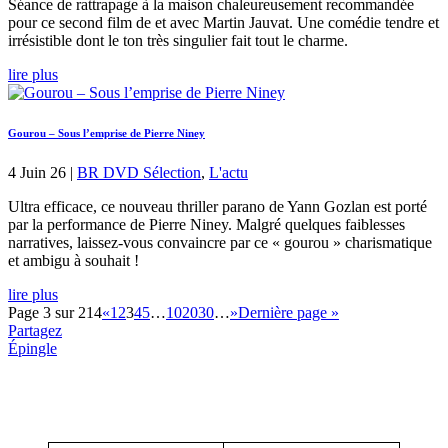
Séance de rattrapage à la maison chaleureusement recommandée
pour ce second film de et avec Martin Jauvat. Une comédie tendre et
irrésistible dont le ton très singulier fait tout le charme.
lire plus
Gourou – Sous l’emprise de Pierre Niney
4 Juin 26
|
BR DVD Sélection
,
L'actu
Ultra efficace, ce nouveau thriller parano de Yann Gozlan est porté
par la performance de Pierre Niney. Malgré quelques faiblesses
narratives, laissez-vous convaincre par ce « gourou » charismatique
et ambigu à souhait !
lire plus
Page 3 sur 214
«
1
2
3
4
5
…
10
20
30
…
»
Dernière page »
Partagez
Épingle