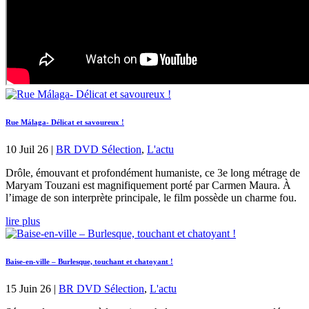
Rue Málaga- Délicat et savoureux !
10 Juil 26
|
BR DVD Sélection
,
L'actu
Drôle, émouvant et profondément humaniste, ce 3e long métrage de
Maryam Touzani est magnifiquement porté par Carmen Maura. À
l’image de son interprète principale, le film possède un charme fou.
lire plus
Baise-en-ville – Burlesque, touchant et chatoyant !
15 Juin 26
|
BR DVD Sélection
,
L'actu