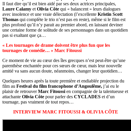
Il faut dire qu’il est bien aidé par ses deux actrices principales,
Laure Calamy
et
Olivia Côte
qui « balancent » leurs dialogues
avec insolence et une vraie délectation (l’excellente
Kristin Scott
Thomas
qui complète le trio n’est pas en reste), même si le film est
plus profond qu’il n’y parait au premier abord, en laissant deviner
une certaine forme de solitude de ses personnages dans un quotidien
pas si exaltant que ça…
« Les tournages de drame doivent être plus fun que les
tournages de comédie… » Marc Fitoussi
Ce moment de vie au cœur des îles grecques n’est peut-être qu’une
parenthèse enchantée pour ces sœurs de cœur, mais leur nouvelle
amitié va sans aucun doute, néanmoins, changer leur quotidien…
Quelques heures après la toute première et endiablée projection du
film au
Festival du film francophone d’Angoulême,
j’ai eu le
plaisir de retrouver
Marc Fitoussi
en compagnie de la talentueuse et
attachante
Olivia Côte
pour parler des
CYCLADES
et d’un
tournage, pas vraiment de tout repos…
INTERVIEW MARC FITOUSSI & OLIVIA CÔTE