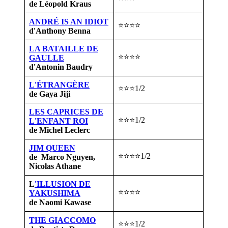
de Léopold Kraus
ANDRÉ IS AN IDIOT
⭐⭐⭐⭐
d'Anthony Benna
LA BATAILLE DE
⭐⭐⭐⭐
GAULLE
d'Antonin Baudry
L'ÉTRANGÈRE
⭐⭐⭐1/2
de Gaya Jiji
LES CAPRICES DE
⭐⭐⭐1/2
L'ENFANT ROI
de Michel Leclerc
JIM QUEEN
⭐⭐⭐⭐1/2
de Marco Nguyen,
Nicolas Athane
L
'ILLUSION DE
⭐⭐⭐⭐
YAKUSHIMA
de Naomi Kawase
THE GIACCOMO
⭐⭐⭐1/2