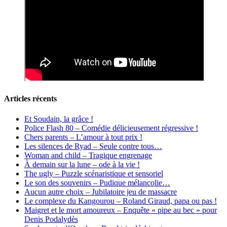
Articles récents
Et Soudain, la grâce !
Police Flash 80 – Comédie délicieusement régressive !
Chers parents – L’amour à tout prix !
Les silences de Ryad – Seule contre tous…
Woman and child – Tragique engrenage
À demain sur la lune – ode à la vie !
The ugly – Puzzle scénaristique et sensoriel
Le son des souvenirs – Pudique mélancolie…
Aucun autre choix – Jubilatoire jeu de massacre
Le complexe du Kangourou – Roland Giraud, papa ou pas !
Maigret et le mort amoureux – Enquête « pipe au bec » pour
Denis Podalydès