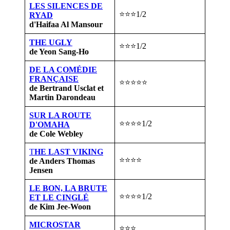
LES SILENCES DE
⭐⭐⭐1/2
RYAD
d'Haifaa Al Mansour
THE UGLY
⭐⭐⭐1/2
de Yeon Sang-Ho
DE LA COMÉDIE
FRANÇAISE
⭐⭐⭐⭐⭐
de Bertrand Usclat et
Martin Darondeau
SUR LA ROUTE
⭐⭐⭐⭐1/2
D'OMAHA
de Cole Webley
T
HE LAST VIKING
⭐⭐⭐⭐
de Anders Thomas
Jensen
LE BON, LA BRUTE
⭐⭐⭐⭐1/2
ET LE CINGLÉ
de Kim Jee-Woon
MICROSTAR
⭐⭐⭐