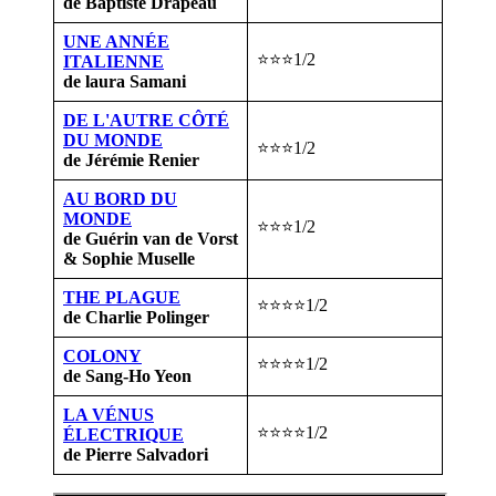
de Baptiste Drapeau
UNE ANNÉE
⭐⭐⭐1/2
ITALIENNE
de laura Samani
DE L'AUTRE CÔTÉ
DU MONDE
⭐⭐⭐1/2
de Jérémie Renier
AU BORD DU
MONDE
⭐⭐⭐1/2
de Guérin van de Vorst
& Sophie Muselle
THE PLAGUE
⭐⭐⭐⭐1/2
de Charlie Polinger
COLONY
⭐⭐⭐⭐1/2
de Sang-Ho Yeon
LA VÉNUS
⭐⭐⭐⭐1/2
ÉLECTRIQUE
de Pierre Salvadori