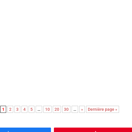
i se ressent et s’écoute tout autant qu’elle se regarde. Un long-
infinie délicatesse à découvrir absolument !
velle adaptation du roman noir Le couperet, après celle de Costa
han-Wook nous régale d’une réjouissante et féroce satire du
1
2
3
4
5
…
10
20
30
…
»
Dernière page »