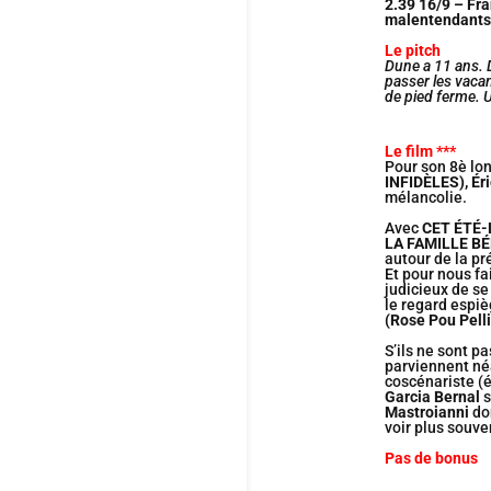
2.39 16/9 – Fra
malentendants
Le pitch
Dune a 11 ans. D
passer les vacan
de pied ferme. U
Le film ***
Pour son 8è lon
INFIDÈLES), Éri
mélancolie.
Avec
CET ÉTÉ-
LA FAMILLE BÉ
autour de la p
Et pour nous fa
judicieux de se
le regard espiè
(
Rose Pou Pellic
S’ils ne sont p
parviennent néa
coscénariste (
Garcia Bernal
s
Mastroianni
don
voir plus souve
Pas de bonus