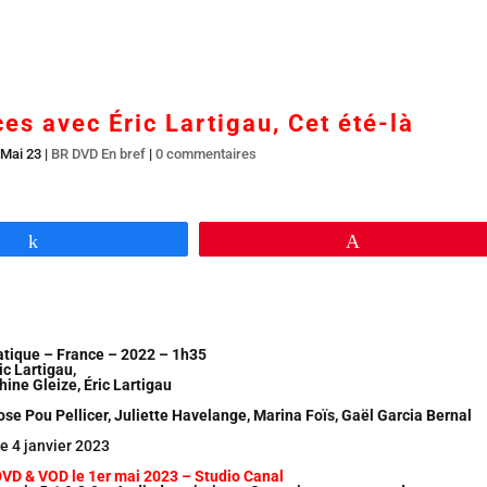
Accueil
En salles
BR DVD…
Interviews
L’
es avec Éric Lartigau, Cet été-là
 Mai 23
|
BR DVD En bref
|
0 commentaires
Partagez
Épingle
tique – France – 2022 – 1h35
ic Lartigau,
hine Gleize, Éric Lartigau
Rose Pou Pellicer, Juliette Havelange, Marina Foïs, Gaël Garcia Bernal
le 4 janvier 2023
DVD & VOD le 1er mai 2023 – Studio Canal