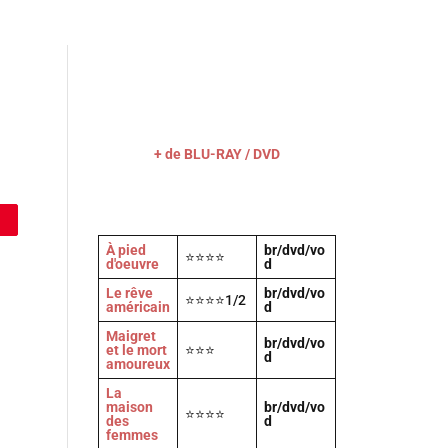
Actu
Vidéos
A propos
Contact
+ de BLU-RAY / DVD
À pied
br/dvd/vo
⭐⭐⭐⭐
d'oeuvre
d
Le rêve
br/dvd/vo
⭐⭐⭐⭐1/2
américain
d
Maigret
br/dvd/vo
et le mort
⭐⭐⭐
d
amoureux
La
maison
br/dvd/vo
⭐⭐⭐⭐
des
d
femmes