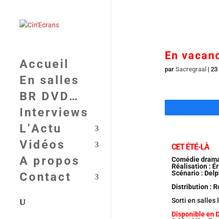
En vacanc
Accueil
par
Sacregraal
|
23
En salles
BR DVD…
Interviews
L’Actu
Vidéos
CET ÉTÉ-LÀ
A propos
Comédie drama
Réalisation : Ér
Scénario : Delp
Contact
Distribution : 
Sorti en salles 
Disponible en 