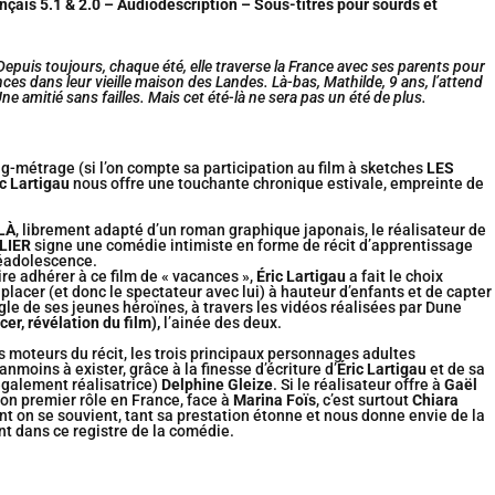
nçais 5.1 & 2.0 – Audiodescription – Sous-titres pour sourds et
epuis toujours, chaque été, elle traverse la France avec ses parents pour
ces dans leur vieille maison des Landes. Là-bas, Mathilde, 9 ans, l’attend
ne amitié sans failles. Mais cet été-là ne sera pas un été de plus.
g-métrage (si l’on compte sa participation au film à sketches
LES
c Lartigau
nous offre une touchante chronique estivale, empreinte de
LÀ
, librement adapté d’un roman graphique japonais, le réalisateur de
LIER
signe une comédie intimiste en forme de récit d’apprentissage
réadolescence.
ire adhérer à ce film de « vacances »,
Éric Lartigau
a fait le choix
 placer (et donc le spectateur avec lui) à hauteur d’enfants et de capter
gle de ses jeunes héroïnes, à travers les vidéos réalisées par Dune
er, révélation du film)
,
l’ainée des deux.
as moteurs du récit, les trois principaux personnages adultes
nmoins à exister, grâce à la finesse d’écriture d’
Éric Lartigau
et de sa
également réalisatrice)
Delphine Gleize
. Si le réalisateur offre à
Gaë
l
on premier rôle en France, face à
Marina Foïs
, c’est surtout
Chiara
t on se souvient, tant sa prestation étonne et nous donne envie de la
nt dans ce registre de la comédie.