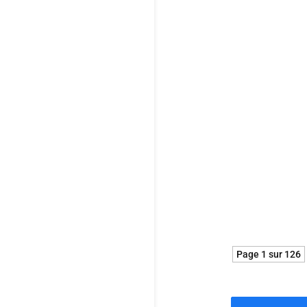
sensorielle qu
métrage d’une 
Avec cette nou
Gavras, Park C
capitalisme.
Page 1 sur 126