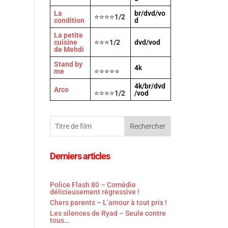
La
br/dvd/vo
⭐⭐⭐⭐1/2
condition
d
La petite
cuisine
⭐⭐⭐1/2
dvd/vod
de Mehdi
Stand by
4
k
me
⭐⭐⭐⭐⭐
4k/br/dvd
Arco
⭐⭐⭐⭐1/2
/vod
Rechercher
Derniers articles
Police Flash 80 – Comédie
délicieusement régressive !
Chers parents – L’amour à tout prix !
Les silences de Ryad – Seule contre
tous…