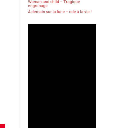
Woman and child – Tragique
engrenage
À demain sur la lune – ode à la vie !