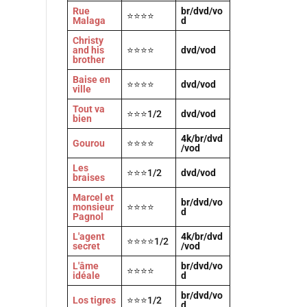
Rue
br/dvd/vo
⭐⭐⭐⭐
Malaga
d
Christy
and his
⭐⭐⭐⭐
dvd/vod
brother
Baise en
⭐⭐⭐⭐
dvd/vod
ville
Tout va
⭐⭐⭐1/2
dvd/vod
bien
4k/br/dvd
Gourou
⭐⭐⭐⭐
/vod
Les
⭐⭐⭐1/2
dvd/vod
braises
Marcel et
br/dvd/vo
monsieur
⭐⭐⭐⭐
d
Pagnol
L'agent
4k/br/dvd
⭐⭐⭐⭐1/2
secret
/vod
L'âme
br/dvd/vo
⭐⭐⭐⭐
idéale
d
br/dvd/vo
Los tigres
⭐⭐⭐1/2
d