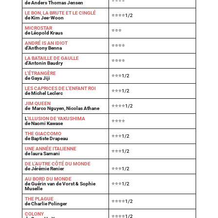
⭐⭐⭐⭐
de Anders Thomas Jensen
LE BON, LA BRUTE ET LE CINGLÉ
⭐⭐⭐⭐1/2
de Kim Jee-Woon
MICROSTAR
⭐⭐⭐
de Léopold Kraus
ANDRÉ IS AN IDIOT
⭐⭐⭐⭐
d'Anthony Benna
LA BATAILLE DE GAULLE
⭐⭐⭐⭐
d'Antonin Baudry
L'ÉTRANGÈRE
⭐⭐⭐1/2
de Gaya Jiji
LES CAPRICES DE L'ENFANT ROI
⭐⭐⭐1/2
de Michel Leclerc
JIM QUEEN
⭐⭐⭐⭐1/2
de Marco Nguyen, Nicolas Athane
L
'ILLUSION DE YAKUSHIMA
⭐⭐⭐⭐
de Naomi Kawase
THE GIACCOMO
⭐⭐⭐1/2
de Baptiste Drapeau
UNE ANNÉE ITALIENNE
⭐⭐⭐1/2
de laura Samani
DE L'AUTRE CÔTÉ DU MONDE
de Jérémie Renier
⭐⭐⭐1/2
AU BORD DU MONDE
de Guérin van de Vorst & Sophie
⭐⭐⭐1/2
Muselle
THE PLAGUE
⭐⭐⭐⭐1/2
de Charlie Polinger
COLONY
⭐⭐⭐⭐1/2