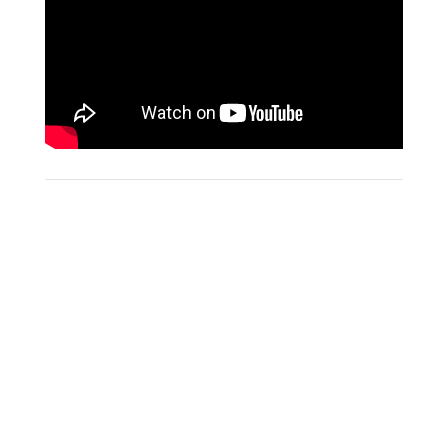
Avec ce drame social en forme de polar, Haifaa Al
Mansour signe un retour engagé et efficace dans
les salles obscures. La réalisatrice saoudienne de
Wadjda confirme ici la singularité de son regard
sur la condition féminine dans son pays.