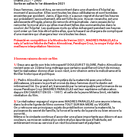
Drame 2021 – 2H00
Sortie en salles le 1er décembre 2021
Deux femmes, Janis et Ana, se rencontrent dans une chambre d’hôpital au
moment d’accoucher. Elles sont toutes les deux célibataires et sont tombées
enceintes par accident. Janis, d’âge mûr, n’a aucun regret et durant les heures
qui précèdent l’accouchement, elle est folle de joie. Ana en revanche, est une
adolescente effrayée, pleine de remords et traumatisée. Janis essaie de lui
remonter le moral alors qu’elles marchent telles des somnambules dans le
couloir de l’hôpital. Les quelques mots qu’elles échangent pendant ces heures
vont créer un lien très étroit entre elles, que le hasard se chargera de compliquer
d’une manière qui changera leur vie à toutes les deux.
Présenté en compétition à la Mostra de Venise 2021, MADRES PARALELAS a
valu à l’actrice fétiche de Pedro Almodóvar, Penélope Cruz, la coupe Volpi de la
meilleure interprétation féminine.
3 bonnes raisons de voir ce film
1/
Deux ans après son très introspectif DOULEUR ET GLOIRE, Pedro Almodóvar
revient avec un 22ème long métrage que certains qualifieront à tort de mineur,
tant le réalisateur donne chair à son récit, à mi-chemin entre le mélodrame et le
thriller historique et politique.
2 /
Pedro Almodóvar explore le mystère de la maternité avec une infinie
délicatesse, à travers le portrait croisé de deux femmes dont le destin est
intimement lié. Du grand art, transcendé par la remarquable performance de sa
muse Penélope Cruz (MADRES PARALELAS est leur septième collaboration
depuis EN CHAIR ET EN OS – 1997) et celle de la jeune Milena Smit, véritable
révélation du film.
3/
Le réalisateur espagnol signe avec MADRES PARALELAS une œuvre intense,
dans la droite lignée de films comme TOUT SUR MA MERE ou VOLVER.
On y retrouve ses principaux sujets de prédilection comme la maternité, la
puissance du secret de famille, la force et la vertu de la parole ou bien encore la
sororité…
Même si le cinéaste continue d’accorder une place importante aux décors et aux
couleurs, sa mise en scène plus sobre et plus épurée que d’habitude, est
entièrement mise au service d’un récit bouleversant et palpitant.