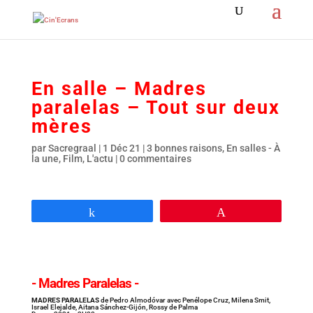
En salle – Madres
paralelas – Tout sur deux
mères
par
Sacregraal
|
1 Déc 21
|
3 bonnes raisons
,
En salles - À
la une
,
Film
,
L'actu
|
0 commentaires
Partagez
Épingle
- Madres Paralelas -
MADRES PARALELAS
de Pedro Almodóvar avec Penélope Cruz, Milena Smit,
Israel Elejalde, Aitana Sánchez-Gijón, Rossy de Palma