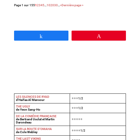
Page 1 sur 155
1
2
3
4
5
…
10
20
30
…
»
Dernière page »
Partagez
Épingle
LES SILENCES DE RYAD
⭐⭐⭐1/2
d'Haifaa Al Mansour
THE UGLY
⭐⭐⭐1/2
de Yeon Sang-Ho
DE LA COMÉDIE FRANÇAISE
de Bertrand Usclat et Martin
⭐⭐⭐⭐⭐
Darondeau
SUR LA ROUTE D'OMAHA
⭐⭐⭐⭐1/2
de Cole Webley
T
HE LAST VIKING