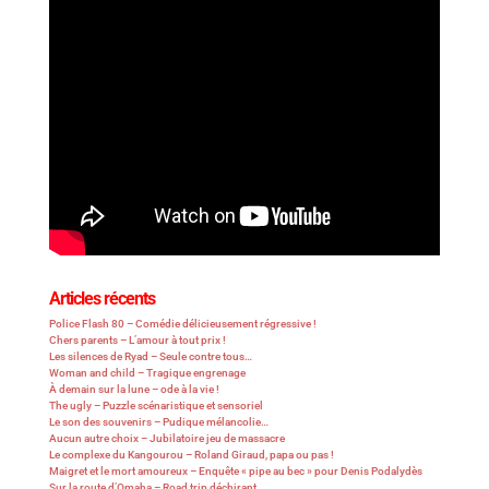
Articles récents
Police Flash 80 – Comédie délicieusement régressive !
Chers parents – L’amour à tout prix !
Les silences de Ryad – Seule contre tous…
Woman and child – Tragique engrenage
À demain sur la lune – ode à la vie !
The ugly – Puzzle scénaristique et sensoriel
Le son des souvenirs – Pudique mélancolie…
Aucun autre choix – Jubilatoire jeu de massacre
Le complexe du Kangourou – Roland Giraud, papa ou pas !
Maigret et le mort amoureux – Enquête « pipe au bec » pour Denis Podalydès
Sur la route d’Omaha – Road trip déchirant