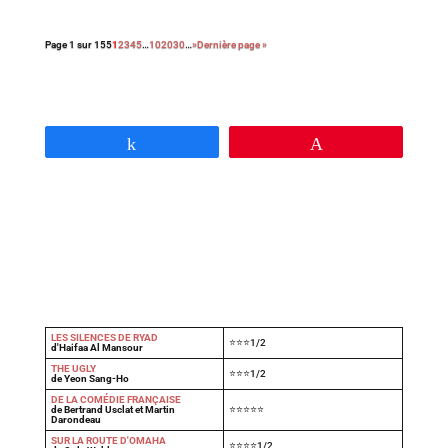
Page 1 sur 155
1
2
3
4
5
…
10
20
30
…
»
Dernière page »
Partagez
Épingle
LES SILENCES DE RYAD
⭐⭐⭐1/2
d'Haifaa Al Mansour
THE UGLY
⭐⭐⭐1/2
de Yeon Sang-Ho
DE LA COMÉDIE FRANÇAISE
de Bertrand Usclat et Martin
⭐⭐⭐⭐⭐
Darondeau
SUR LA ROUTE D'OMAHA
⭐⭐⭐⭐1/2