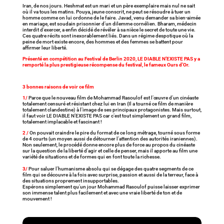
Iran, de nos jours. Heshmat est un mari et un père exemplaire mais nul ne sait
où il va tous les matins. Pouya, jeune conscrit, ne peut se résoudre à tuer un
homme comme on lui ordonne de le faire. Javad, venu demander sa bien-aimée
en mariage, est soudain prisonnier d’un dilemme cornélien. Bharam, médecin
interdit d’exercer, a enfin décidé de révéler à sa nièce le secret de toute une vie.
Ces quatre récits sont inexorablement liés. Dans un régime despotique où la
peine de mort existe encore, des hommes et des femmes se battent pour
affirmer leur liberté.
Présenté en compétition au Festival de Berlin 2020, LE DIABLE N’EXISTE PAS y a
remporté la plus prestigieuse récompense du festival, le fameux Ours d’Or.
3 bonnes raisons de voir ce film
1/
Parce que le nouveau film de Mohammad Rasoulof est l’œuvre d’un cinéaste
totalement censuré et résistant chez lui en Iran (Il a tourné ce film de manière
totalement clandestine) à l’image de ses principaux protagonistes. Mais surtout,
il faut voir LE DIABLE N’EXISTE PAS car c’est tout simplement un grand film,
totalement implacable et fascinant !
2 /
On pouvait craindre le pire du format de ce long métrage, tourné sous forme
de 4 courts (un moyen aussi de détourner l’attention des autorités iraniennes).
Non seulement, le procédé donne encore plus de force au propos du cinéaste
sur la question de la liberté d’agir et celle de penser, mais il apporte au film une
variété de situations et de formes qui en font toute la richesse.
3/
Pour saluer l’humanisme absolu qui se dégage des quatre segments de ce
film qui se découvre à la fois avec surprise, passion et aussi de la terreur, face à
des situations proprement insupportables.
Espérons simplement qu’un jour Mohammad Rasoulof puisse laisser exprimer
son immense talent plus facilement et avec une vraie liberté de ton et de
mouvement !