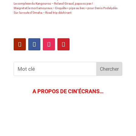
Le complexe du Kangourou – Roland Giraud, papa ou pas !
Maigret et le mort amoureux – Enquête « pipe au bec » pour Denis Podalydès
Sur la route d’Omaha – Road trip déchirant
A PROPOS DE CIN’ÉCRANS…