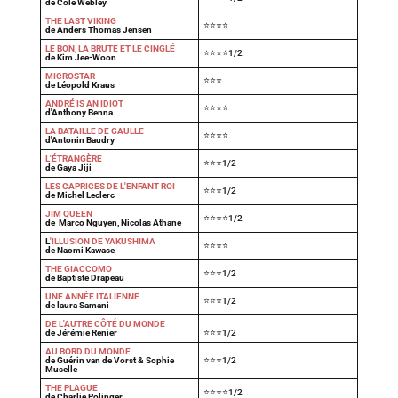
de Cole Webley
T
HE LAST VIKING
⭐⭐⭐⭐
de Anders Thomas Jensen
LE BON, LA BRUTE ET LE CINGLÉ
⭐⭐⭐⭐1/2
de Kim Jee-Woon
MICROSTAR
⭐⭐⭐
de Léopold Kraus
ANDRÉ IS AN IDIOT
⭐⭐⭐⭐
d'Anthony Benna
LA BATAILLE DE GAULLE
⭐⭐⭐⭐
d'Antonin Baudry
L'ÉTRANGÈRE
⭐⭐⭐1/2
de Gaya Jiji
LES CAPRICES DE L'ENFANT ROI
⭐⭐⭐1/2
de Michel Leclerc
JIM QUEEN
⭐⭐⭐⭐1/2
de Marco Nguyen, Nicolas Athane
L
'ILLUSION DE YAKUSHIMA
⭐⭐⭐⭐
de Naomi Kawase
THE GIACCOMO
⭐⭐⭐1/2
de Baptiste Drapeau
UNE ANNÉE ITALIENNE
⭐⭐⭐1/2
de laura Samani
DE L'AUTRE CÔTÉ DU MONDE
de Jérémie Renier
⭐⭐⭐1/2
AU BORD DU MONDE
de Guérin van de Vorst & Sophie
⭐⭐⭐1/2
Muselle
THE PLAGUE
⭐⭐⭐⭐1/2
de Charlie Polinger