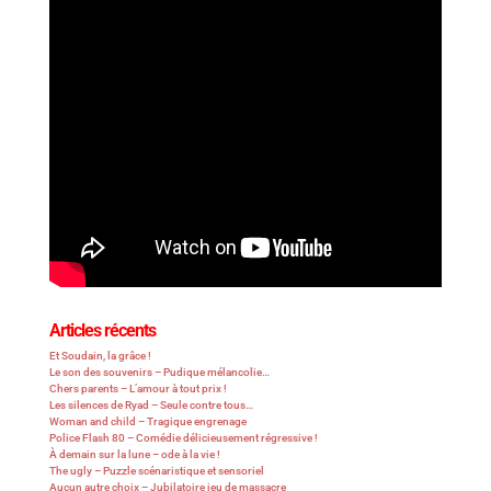
Articles récents
Et Soudain, la grâce !
Le son des souvenirs – Pudique mélancolie…
Chers parents – L’amour à tout prix !
Les silences de Ryad – Seule contre tous…
Woman and child – Tragique engrenage
Police Flash 80 – Comédie délicieusement régressive !
À demain sur la lune – ode à la vie !
The ugly – Puzzle scénaristique et sensoriel
Aucun autre choix – Jubilatoire jeu de massacre