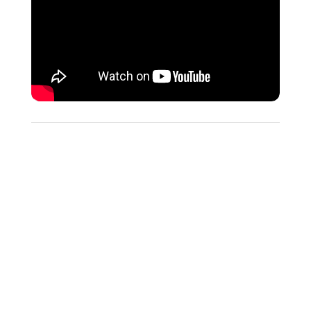
Divine surprise que la découverte de ce film
de Ryūsuke Hamaguchi porté par le talent de
Virginie Efira et Tai Okamoto. Une œuvre
lumineuse et douce comme une caresse dont
le souvenir vous hante très longtemps après
l’avoir découverte.