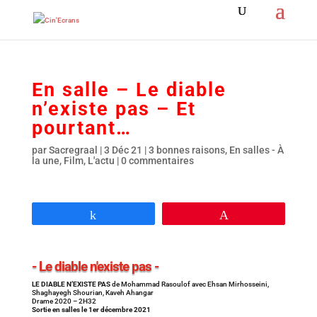
En salle – Le diable
n’existe pas – Et
pourtant…
par
Sacregraal
|
3 Déc 21
|
3 bonnes raisons
,
En salles - À
la une
,
Film
,
L'actu
|
0 commentaires
Partagez
Épingle
- Le diable n'existe pas -
LE DIABLE N’EXISTE PAS
de Mohammad Rasoulof avec Ehsan Mirhosseini,
Shaghayegh Shourian, Kaveh Ahangar
Drame 2020 – 2H32
Sortie en salles le 1er décembre 2021