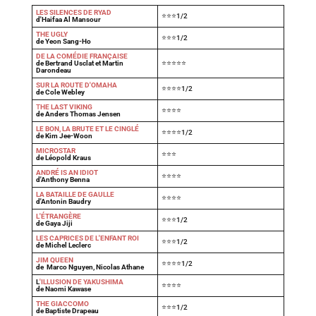
LES SILENCES DE RYAD
⭐⭐⭐1/2
d'Haifaa Al Mansour
THE UGLY
⭐⭐⭐1/2
de Yeon Sang-Ho
DE LA COMÉDIE FRANÇAISE
de Bertrand Usclat et Martin
⭐⭐⭐⭐⭐
Darondeau
SUR LA ROUTE D'OMAHA
⭐⭐⭐⭐1/2
de Cole Webley
T
HE LAST VIKING
⭐⭐⭐⭐
de Anders Thomas Jensen
LE BON, LA BRUTE ET LE CINGLÉ
⭐⭐⭐⭐1/2
de Kim Jee-Woon
MICROSTAR
⭐⭐⭐
de Léopold Kraus
ANDRÉ IS AN IDIOT
⭐⭐⭐⭐
d'Anthony Benna
LA BATAILLE DE GAULLE
⭐⭐⭐⭐
d'Antonin Baudry
L'ÉTRANGÈRE
⭐⭐⭐1/2
de Gaya Jiji
LES CAPRICES DE L'ENFANT ROI
⭐⭐⭐1/2
de Michel Leclerc
JIM QUEEN
⭐⭐⭐⭐1/2
de Marco Nguyen, Nicolas Athane
L
'ILLUSION DE YAKUSHIMA
⭐⭐⭐⭐
de Naomi Kawase
THE GIACCOMO
⭐⭐⭐1/2
de Baptiste Drapeau