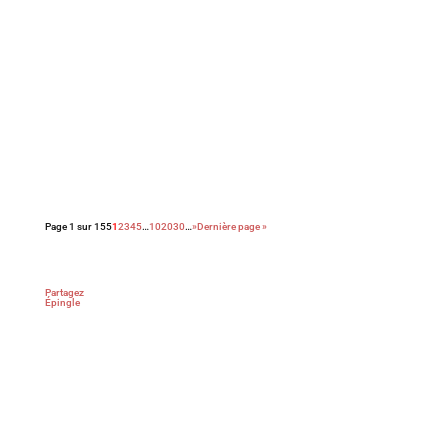
Énorme coup de cœur pour ce premier film sobre
et bouleversant qui ne cède jamais aux sirènes du
mélo grâce à sa mise en scène épurée et à la
performance magistrale de ses trois interprètes
principaux.
Pépite !
Page 1 sur 155
1
2
3
4
5
…
10
20
30
…
»
Dernière page »
Partagez
Épingle