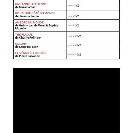
UNE ANNÉE ITALIENNE
⭐⭐⭐1/2
de laura Samani
DE L'AUTRE CÔTÉ DU MONDE
de Jérémie Renier
⭐⭐⭐1/2
AU BORD DU MONDE
de Guérin van de Vorst & Sophie
⭐⭐⭐1/2
Muselle
THE PLAGUE
⭐⭐⭐⭐1/2
de Charlie Polinger
COLONY
⭐⭐⭐⭐1/2
de Sang-Ho Yeon
LA VÉNUS ÉLECTRIQUE
⭐⭐⭐⭐1/2
de Pierre Salvadori