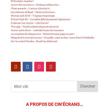
Et Soudain, la grâce !
Le son des souvenirs – Pudique mélancolie…
Chers parents – L’amour à tout prix !
Les silences de Ryad – Seule contre tous…
Woman and child – Tragique engrenage
Police Flash 80 – Comédie délicieusement régressive !
À demain sur la lune – ode à la vie !
The ugly – Puzzle scénaristique et sensoriel
Aucun autre choix – Jubilatoire jeu de massacre
Le complexe du Kangourou – Roland Giraud, papa ou pas !
Maigret et le mort amoureux – Enquête « pipe au bec » pour Denis Podalydès
Sur la route d’Omaha – Road trip déchirant
A PROPOS DE CIN’ÉCRANS…