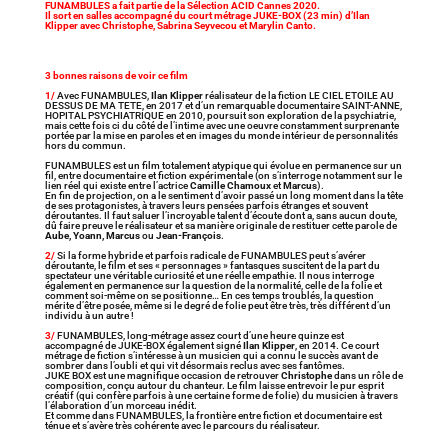
FUNAMBULES a fait partie de la Sélection ACID Cannes 2020.
Il sort en salles accompagné du court métrage JUKE-BOX (23 min) d’Ilan
Klipper avec Christophe, Sabrina Seyvecou et Marylin Canto.
3 bonnes raisons de voir ce film
1/
Avec FUNAMBULES,
Ilan Klipper
réalisateur de la fiction LE CIEL ETOILE AU
DESSUS DE MA TETE, en 2017 et d’un remarquable documentaire SAINT-ANNE,
HOPITAL PSYCHIATRIQUE en 2010, poursuit son exploration de la psychiatrie,
mais cette fois ci du côté de l’intime avec une oeuvre constamment surprenante
portée par la mise en paroles et en images du monde intérieur de personnalités
hors du commun.
FUNAMBULES est un film totalement atypique qui évolue en permanence sur un
fil, entre documentaire et fiction expérimentale (on s’interroge notamment sur le
lien réel qui existe entre l’actrice
Camille Chamoux
et
Marcus
).
En fin de projection, on a le sentiment d’avoir passé un long moment dans la tête
de ses protagonistes, à travers leurs pensées parfois étranges et souvent
déroutantes. Il faut saluer l’incroyable talent d’écoute dont a, sans aucun doute,
dû faire preuve le réalisateur et sa manière originale de restituer cette parole de
Aube, Yoann, Marcus
ou
Jean-François
.
2/
Si la forme hybride et parfois radicale de FUNAMBULES peut s’avérer
déroutante, le film et ses « personnages » fantasques suscitent de la part du
spectateur une véritable curiosité et une réelle empathie. Il nous interroge
également en permanence sur la question de la normalité, celle de la folie et
comment soi-même on se positionne… En ces temps troublés, la question
mérite d’être posée, même si le degré de folie peut être très, très différent d’un
individu à un autre !
3/
FUNAMBULES, long-métrage assez court d’une heure quinze est
accompagné de JUKE-BOX également signé
Ilan Klipper
, en 2014. Ce court
métrage de fiction s’intéresse à un musicien qui a connu le succès avant de
sombrer dans l’oubli et qui vit désormais reclus avec ses fantômes.
JUKE BOX est une magnifique occasion de retrouver
Christophe
dans un rôle de
composition, conçu autour du chanteur. Le film laisse entrevoir le pur esprit
créatif (qui confère parfois à une certaine forme de folie) du musicien à travers
l’élaboration d’un morceau inédit.
Et comme dans FUNAMBULES, la frontière entre fiction et documentaire est
ténue et s’avère très cohérente avec le parcours du réalisateur.