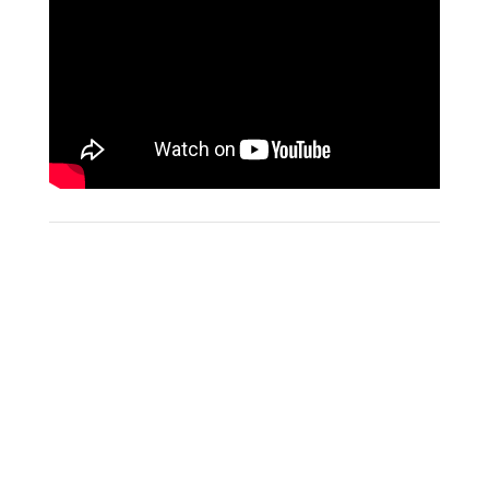
Divine surprise que la découverte de ce film de
Ryūsuke Hamaguchi porté par le talent de
Virginie Efira et Tai Okamoto. Une œuvre
lumineuse et douce comme une caresse dont le
souvenir vous hante très longtemps après l’avoir
découverte.