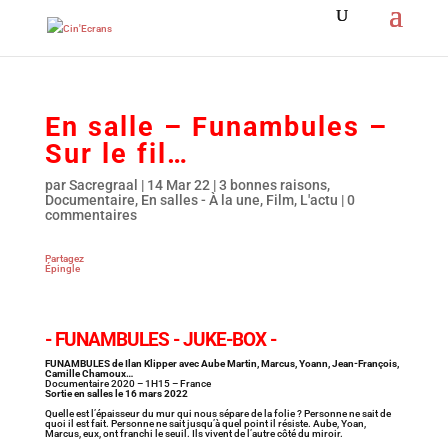
En salle – Funambules –
Sur le fil…
par
Sacregraal
|
14 Mar 22
|
3 bonnes raisons
,
Documentaire
,
En salles - À la une
,
Film
,
L'actu
|
0
commentaires
Partagez
Épingle
- FUNAMBULES - JUKE-BOX -
FUNAMBULES de Ilan Klipper avec Aube Martin, Marcus, Yoann, Jean-François,
Camille Chamoux…
Documentaire 2020 – 1H15 – France
Sortie en salles le 16 mars 2022
Quelle est l’épaisseur du mur qui nous sépare de la folie ? Personne ne sait de
quoi il est fait. Personne ne sait jusqu’à quel point il résiste. Aube, Yoan,
Marcus, eux, ont franchi le seuil. Ils vivent de l’autre côté du miroir.